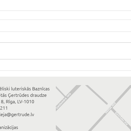
ēliski luteriskās Baznīcas
ētās Ģertrūdes draudze
 8, Rīga, LV-1010
2211
eleja@gertrude.lv
anizācijas