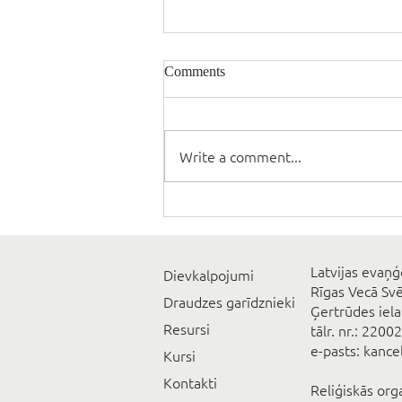
Comments
Write a comment...
Latvijas evaņģ
Dievkalpojumi
Rīgas Vecā Sv
Draudzes garīdznieki
Ģertrūdes iela
Resursi
tālr. nr.: 2200
e-pasts: kanc
Kursi
Kontakti
Reliģiskās org