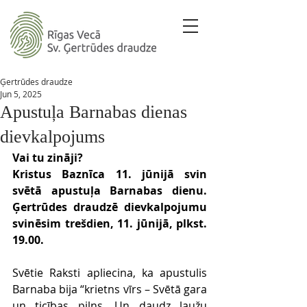
Ģertrūdes draudze
Jun 5, 2025
Apustuļa Barnabas dienas
dievkalpojums
Vai tu zināji?
Kristus Baznīca 11. jūnijā svin 
svētā apustuļa Barnabas dienu. 
Ģertrūdes draudzē dievkalpojumu 
svinēsim trešdien, 11. jūnijā, plkst. 
19.00.
Svētie Raksti apliecina, ka apustulis 
Barnaba bija “krietns vīrs – Svētā gara 
un ticības pilns. Un daudz ļaužu 