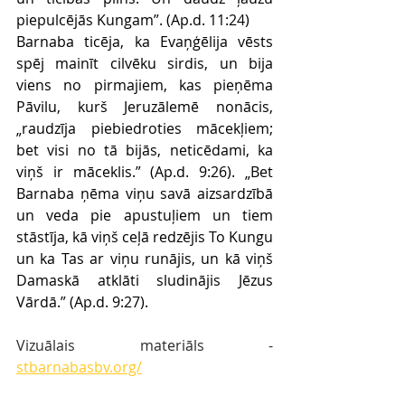
piepulcējās Kungam”. (Ap.d. 11:24)
Barnaba ticēja, ka Evaņģēlija vēsts 
spēj mainīt cilvēku sirdis, un bija 
viens no pirmajiem, kas pieņēma 
Pāvilu, kurš Jeruzālemē nonācis, 
„raudzīja piebiedroties mācekļiem; 
bet visi no tā bijās, neticēdami, ka 
viņš ir māceklis.” (Ap.d. 9:26). „Bet 
Barnaba ņēma viņu savā aizsardzībā 
un veda pie apustuļiem un tiem 
stāstīja, kā viņš ceļā redzējis To Kungu 
un ka Tas ar viņu runājis, un kā viņš 
Damaskā atklāti sludinājis Jēzus 
Vārdā.” (Ap.d. 9:27).
Vizuālais materiāls - 
stbarnabasbv.org/