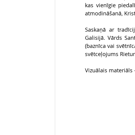
kas vienīgie piedal
atmodināšanā, Kris
Saskaņā ar tradīci
Galisijā. Vārds San
(baznīca vai svētnīc
svētceļojums Rietum
Vizuālais materiāls 