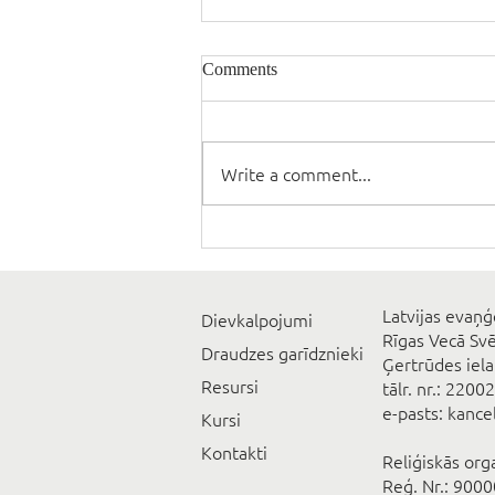
Comments
Write a comment...
Latvijas evaņģ
Dievkalpojumi
Rīgas Vecā Sv
Draudzes garīdznieki
Ģertrūdes iela
Resursi
tālr. nr.: 2200
e-pasts: kanc
Kursi
Kontakti
Reliģiskās org
Reģ. Nr.: 900