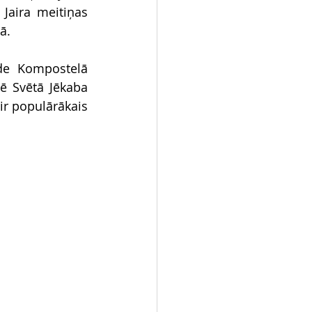
Jaira meitiņas 
ā.
de Kompostelā 
ē Svētā Jēkaba 
ir populārākais 