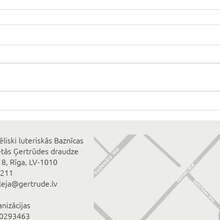
ēliski luteriskās Baznīcas
ētās Ģertrūdes draudze
 8, Rīga, LV-1010
2211
eleja@gertrude.lv
anizācijas
00293463