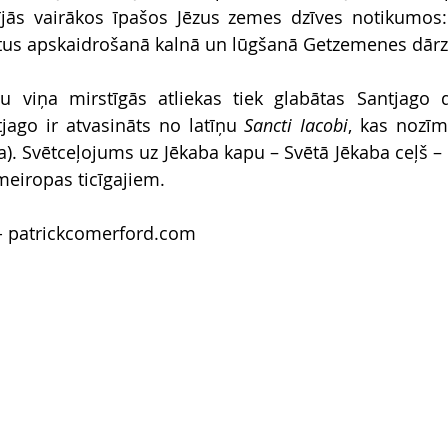
ījās vairākos īpašos Jēzus zemes dzīves notikumos: 
tus apskaidrošanā kalnā un lūgšanā Getzemenes dārz
ju viņa mirstīgās atliekas tiek glabātas Santjago 
tjago ir atvasināts no latīņu 
Sancti Iacobi
, kas nozīm
a). Svētceļojums uz Jēkaba kapu – Svētā Jēkaba ceļš – 
eiropas ticīgajiem.
- 
patrickcomerford.com