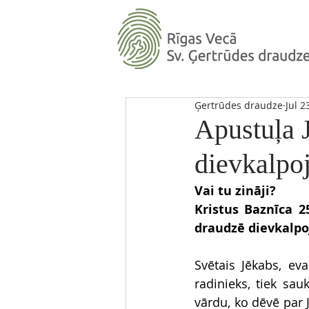
Ģertrūdes draudze
Jul 2
Apustuļa 
dievkalpo
Vai tu zināji?
Kristus Baznīca 2
draudzē dievkalpoj
Svētais Jēkabs, ev
radinieks, tiek sau
vārdu, ko dēvē par J