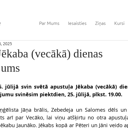
Par Mums
Iesaisties
Ziņas
Kursi
3, 2025
Jēkaba (vecākā) dienas
jums
5. jūlijā svin svētā apustuļa Jēkaba (vecākā) die
umu svinēsim piektdien, 25. jūlijā, plkst. 19.00.
aņģēlista Jāņa brālis, Zebedeja un Salomes dēls un
kts arī par Vecāko, lai viņu atšķirtu no otra apustuļ
ēkabu Jaunāko. Jēkabs kopā ar Pēteri un Jāni veido apu