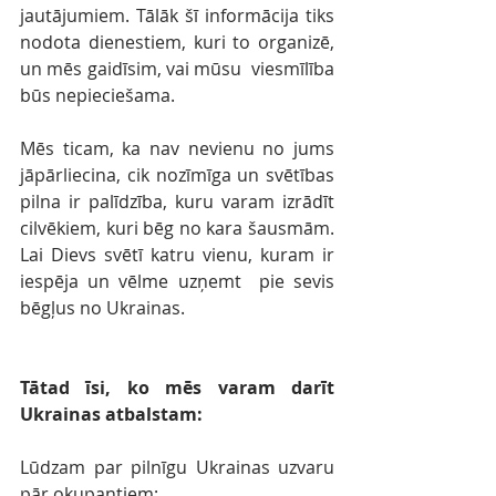
jautājumiem. Tālāk šī informācija tiks  
nodota dienestiem, kuri to organizē, 
un mēs gaidīsim, vai mūsu  viesmīlība 
būs nepieciešama. 
Mēs ticam, ka nav nevienu no jums 
jāpārliecina, cik nozīmīga un svētības 
pilna ir palīdzība, kuru varam izrādīt 
cilvēkiem, kuri bēg no kara šausmām. 
Lai Dievs svētī katru vienu, kuram ir 
iespēja un vēlme uzņemt  pie sevis 
bēgļus no Ukrainas. 
Tātad īsi, ko mēs varam darīt 
Ukrainas atbalstam:
Lūdzam par pilnīgu Ukrainas uzvaru 
pār okupantiem;