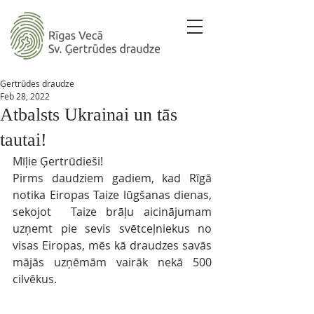
Ģertrūdes draudze
Feb 28, 2022
Atbalsts Ukrainai un tās
tautai!
Mīļie Ģertrūdieši!
Pirms daudziem gadiem, kad Rīgā 
notika Eiropas Taize lūgšanas dienas, 
sekojot  Taize brāļu aicinājumam 
uzņemt pie sevis svētceļniekus no 
visas Eiropas, mēs kā draudzes savās 
mājās uzņēmām vairāk nekā 500 
cilvēkus. 