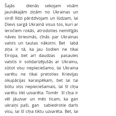
Šajās  dienās sekojam visām 
jaunākajām ziņām no Ukrainas un 
sirdī līdzi pārdzīvojam un lūdzam, lai 
Dievs sargā Ukrainā visus tos, kuri ar  
ieročiem rokās, atrodoties nemitīgās 
nāves briesmās, cīnās par Ukrainas  
valsts un tautas nākotni. Bet  labā 
ziņa ir tā, ka jau šodien ne tikai 
Eiropa, bet arī daudzas  pasaules 
valstis ir solidarizējušās ar Ukrainu, 
sūtot visu nepieciešamo, lai Ukraina 
varētu ne tikai pretoties Krievijas 
okupācijas karaspēkam, bet lai tai 
būtu viss nepieciešamais, lai šī cīņa 
varētu tikt uzvarēta. Tomēr  šī cīņa ir 
vēl jāuzvar un mēs ticam, ka gan 
ukraiņi paši, gan  sabiedrotie darīs 
visu, lai šī cīņa tiktu uzvarēta. Bet, lai 