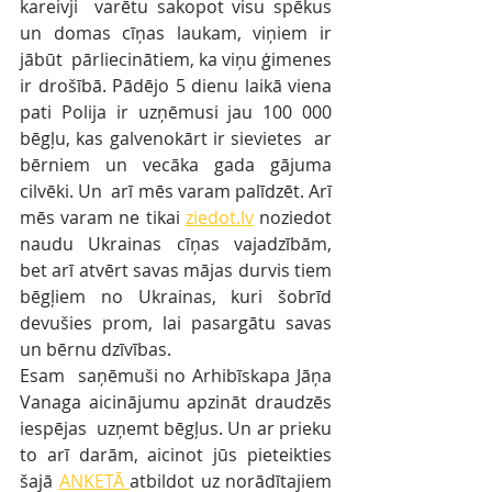
kareivji  varētu sakopot visu spēkus 
un domas cīņas laukam, viņiem ir 
jābūt  pārliecinātiem, ka viņu ģimenes 
ir drošībā. Pādējo 5 dienu laikā viena 
pati Polija ir uzņēmusi jau 100 000 
bēgļu, kas galvenokārt ir sievietes  ar 
bērniem un vecāka gada gājuma 
cilvēki. Un  arī mēs varam palīdzēt. Arī 
mēs varam ne tikai 
ziedot.lv
 noziedot 
naudu Ukrainas cīņas vajadzībām, 
bet arī atvērt savas mājas durvis tiem  
bēgļiem no Ukrainas, kuri šobrīd 
devušies prom, lai pasargātu savas 
un bērnu dzīvības. 
Esam  saņēmuši no Arhibīskapa Jāņa 
Vanaga aicinājumu apzināt draudzēs 
iespējas  uzņemt bēgļus. Un ar prieku 
to arī darām, aicinot jūs pieteikties 
šajā 
ANKETĀ 
atbildot uz norādītajiem 