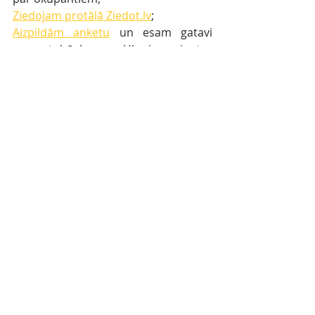
Ziedojam protālā Ziedot.lv
;
Aizpildām anketu
 un esam gatavi 
uzņemt bēgļus no Ukrainas, ja tas 
būs nepieciešams.
Comments
Write a comment...
Dievkalpojumi