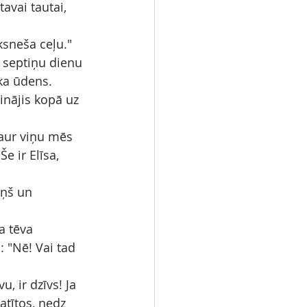
tavai tautai, 
ksneša ceļu."
 septiņu dienu 
ka ūdens.
inājis kopā uz 
caur viņu mēs 
e ir Elīsa, 
iņš un 
a tēva 
 "Nē! Vai tad 
, ir dzīvs! Ja 
atītos, nedz 