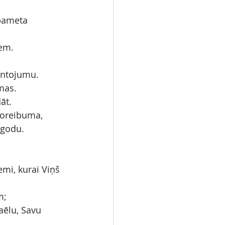
 pameta 
iem.
antojumu.
mas.
āt.
noreibuma,
egodu.
mi, kurai Viņš 
m;
aēlu, Savu 