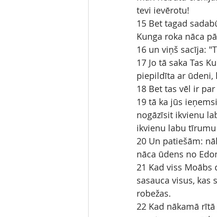
tevi ievērotu!
15 Bet tagad sadabū
Kunga roka nāca pār
16 un viņš sacīja: "T
17 Jo tā saka Tas Kun
piepildīta ar ūdeni,
18 Bet tas vēl ir p
19 tā ka jūs ieņemsi
nogāzīsit ikvienu la
ikvienu labu tīrum
20 Un patiešām: nāk
nāca ūdens no Edom
21 Kad viss Moābs dz
sasauca visus, kas s
robežas.
22 Kad nākamā rītā 