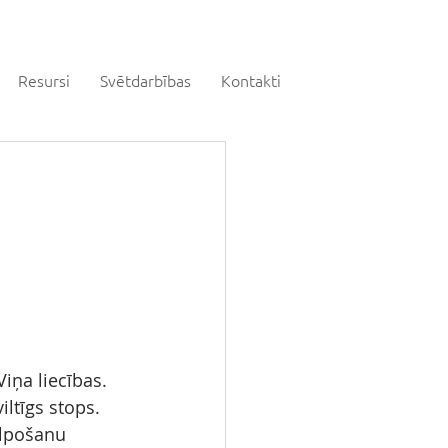
Resursi
Svētdarbības
Kontakti
Viņa liecības.
iltīgs stops.
alpošanu 