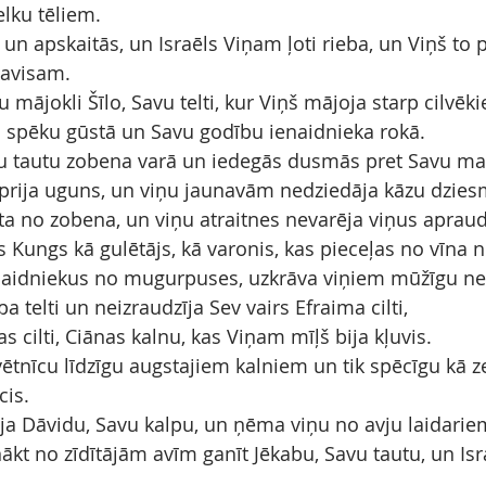
lku tēliem.
 un apskaitās, un Israēls Viņam ļoti rieba, un Viņš to
avisam.
mājokli Šīlo, Savu telti, kur Viņš mājoja starp cilvēk
 spēku gūstā un Savu godību ienaidnieka rokā.
u tautu zobena varā un iedegās dusmās pret Savu m
aprija uguns, un viņu jaunavām nedziedāja kāzu dzies
ita no zobena, un viņu atraitnes nevarēja viņus apraud
Kungs kā gulētājs, kā varonis, kas pieceļas no vīna 
enaidniekus no mugurpuses, uzkrāva viņiem mūžīgu n
a telti un neizraudzīja Sev vairs Efraima cilti,
as cilti, Ciānas kalnu, kas Viņam mīļš bija kļuvis.
ētnīcu līdzīgu augstajiem kalniem un tik spēcīgu kā ze
cis.
īja Dāvidu, Savu kalpu, un ņēma viņu no avju laidarie
ākt no zīdītājām avīm ganīt Jēkabu, Savu tautu, un Isr