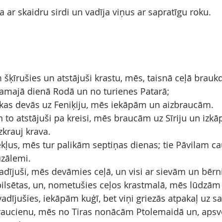
a ar skaidru sirdi un vadīja viņus ar sapratīgu roku.
 šķīrušies un atstājuši krastu, mēs, taisnā ceļā brauk
majā dienā Rodā un no turienes Patarā;
, kas devās uz Feniķiju, mēs iekāpām un aizbraucām.
 to atstājuši pa kreisi, mēs braucām uz Sīriju un izkā
zkrauj krava.
ļus, mēs tur palikām septiņas dienas; tie Pāvilam cau
uzālemi.
vadījuši, mēs devāmies ceļā, un visi ar sievām un bē
pilsētas, un, nometušies ceļos krastmalā, mēs lūdzām
tvadījušies, iekāpām kuģī, bet viņi griezās atpakaļ uz
raucienu, mēs no Tiras nonācām Ptolemaidā un, apsve