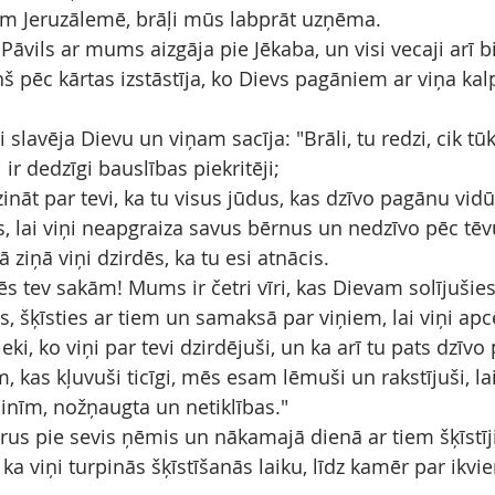
 Jeruzālemē, brāļi mūs labprāt uzņēma.
vils ar mums aizgāja pie Jēkaba, un visi vecaji arī bij
ņš pēc kārtas izstāstīja, ko Dievs pagāniem ar viņa kal
i slavēja Dievu un viņam sacīja: "Brāli, tu redzi, cik tūk
i ir dedzīgi bauslības piekritēji;
zināt par tevi, ka tu visus jūdus, kas dzīvo pagānu vidū
 lai viņi neapgraiza savus bērnus un nedzīvo pēc tēv
 ziņā viņi dzirdēs, ka tu esi atnācis.
s tev sakām! Mums ir četri vīri, kas Dievam solījušies
, šķīsties ar tiem un samaksā par viņiem, lai viņi apc
 nieki, ko viņi par tevi dzirdējuši, un ka arī tu pats dzīv
 kas kļuvuši ticīgi, mēs esam lēmuši un rakstījuši, lai
inīm, nožņaugta un netiklības."
īrus pie sevis ņēmis un nākamajā dienā ar tiem šķīstīji
ka viņi turpinās šķīstīšanās laiku, līdz kamēr par ikvi