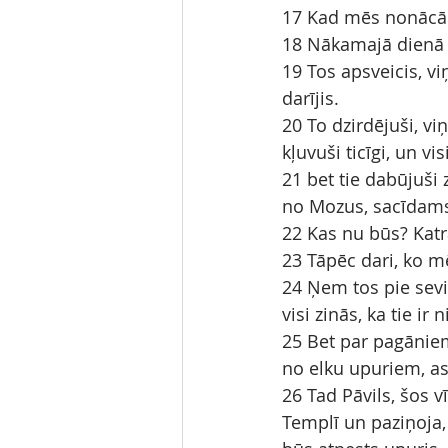
17 Kad mēs nonācām
18 Nākamajā dienā Pā
19 Tos apsveicis, vi
darījis.
20 To dzirdējuši, viņ
kļuvuši ticīgi, un vis
21 bet tie dabūjuši 
no Mozus, sacīdams,
22 Kas nu būs? Katrā
23 Tāpēc dari, ko mē
24 Ņem tos pie sevis
visi zinās, ka tie ir
25 Bet par pagāniem,
no elku upuriem, as
26 Tad Pāvils, šos v
Templī un paziņoja, 