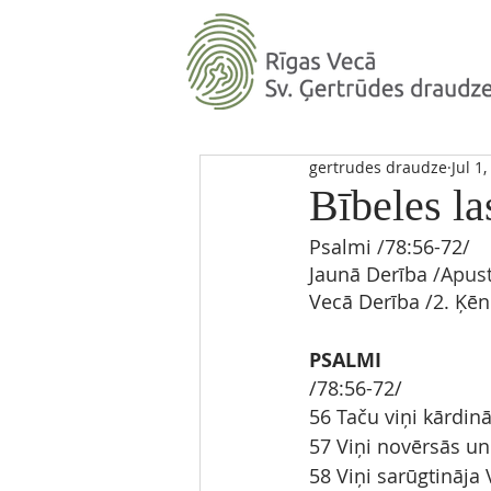
gertrudes draudze
Jul 1
Bībeles la
Psalmi 
/
78:56-72
/ 
Jaunā Derība
 /Apus
Vecā Derība
/2. Ķēn
PSALMI
/78:56-72/
56 Taču viņi kārdinā
57 Viņi novērsās un 
58 Viņi sarūgtināja