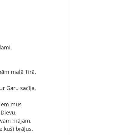
dami, 
pām malā Tirā, 
r Garu sacīja, 
rniem mūs 
 Dievu.
 savām mājām.
ikuši brāļus, 