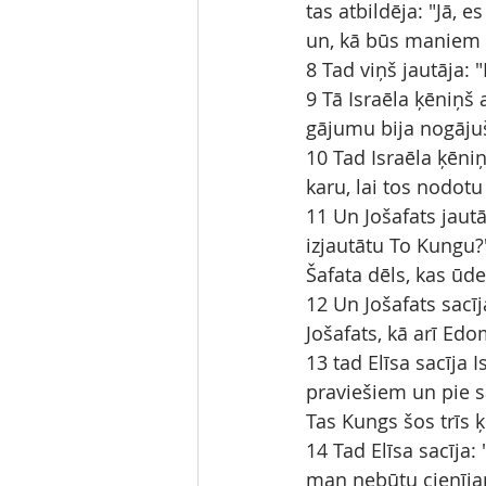
tas atbildēja: "Jā, es
un, kā būs maniem z
8 Tad viņš jautāja:
9 Tā Israēla ķēniņš
gājumu bija nogājuš
10 Tad Israēla ķēniņ
karu, lai tos nodot
11 Un Jošafats jaut
izjautātu To Kungu?"
Šafata dēls, kas ūde
12 Un Jošafats sacīj
Jošafats, kā arī Edo
13 tad Elīsa sacīja 
praviešiem un pie s
Tas Kungs šos trīs ķ
14 Tad Elīsa sacīja:
man nebūtu cienījams