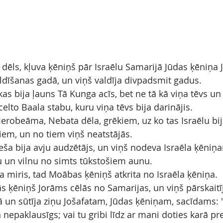
dēls, kļuva ķēniņš pār Israēlu Samarijā Jūdas ķēniņa J
dīšanas gadā, un viņš valdīja divpadsmit gadus.
 kas bija ļauns Tā Kunga acīs, bet ne tā kā viņa tēvs un
elto Baala stabu, kuru viņa tēvs bija darinājis.
Jerobeāma, Nebata dēla, grēkiem, uz ko tas Israēlu bij
tiem, un no tiem viņš neatstājās.
a bija avju audzētājs, un viņš nodeva Israēla ķēniņa
u un vilnu no simts tūkstošiem aunu.
a miris, tad Moābas ķēniņš atkrita no Israēla ķēniņa.
s ķēniņš Jorāms cēlās no Samarijas, un viņš pārskaitīj
ā un sūtīja ziņu Jošafatam, Jūdas ķēniņam, sacīdams:
 nepaklausīgs; vai tu gribi līdz ar mani doties karā p