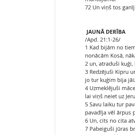
72 Un viņš tos ganīj
JAUNĀ DERĪBA
/Apd
.
21:1-26/
1 Kad bijām no tiem
nonācām Kosā, nāka
2 un, atraduši kuģi
3 Redzējuši Kipru un
jo tur kuģim bija jāi
4 Uzmeklējuši mācek
lai viņš neiet uz Jer
5 Savu laiku tur pa
pavadīja vēl ārpus 
6 Un, cits no cita a
7 Pabeiguši jūras b