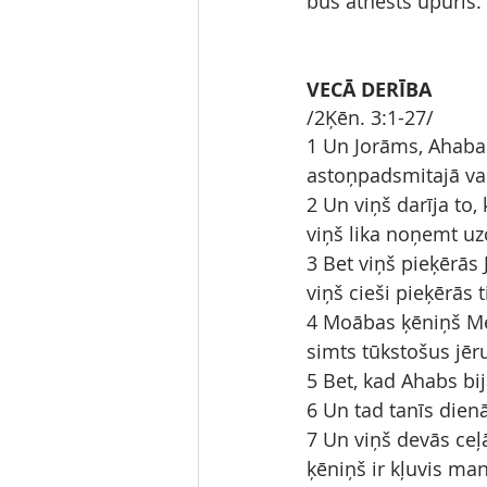
būs atnests upuris.
VECĀ DERĪBA
/2Ķēn. 3:1-27/
1 Un Jorāms, Ahaba 
astoņpadsmitajā val
2 Un viņš darīja to,
viņš lika noņemt uzc
3 Bet viņš pieķērās 
viņš cieši pieķērās 
4 Moābas ķēniņš Meš
simts tūkstošus jēr
5 Bet, kad Ahabs bij
6 Un tad tanīs dienā
7 Un viņš devās ceļ
ķēniņš ir kļuvis man