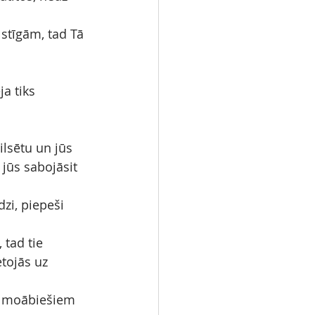
stīgām, tad Tā 
ja tiks 
ilsētu un jūs 
 jūs sabojāsit 
zi, piepeši 
 tad tie 
etojās uz 
ad moābiešiem 