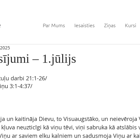
Par Mums
Iesaisties
Ziņas
Kursi
, 2025
sījumi – 1.jūlijs
tuļu darbi
 21:1-26/
iņu 
3:1-4:37/
ja un kaitināja Dievu, to Visuaugstāko, un neievēroja 
kļuva neuzticīgi kā viņu tēvi, viņi sabruka kā atslābis v
 Viņu ar saviem elku kalniem un sadusmoja Viņu ar k