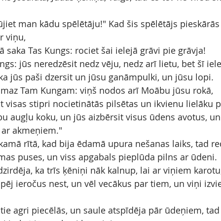
jiet man kādu spēlētāju!" Kad šis spēlētājs pieskārās 
 viņu,
ā saka Tas Kungs: rociet šai ielejā grāvi pie grāvja!
gs: jūs neredzēsit nedz vēju, nedz arī lietu, bet šī iele
 ka jūs paši dzersit un jūsu ganāmpulki, un jūsu lopi.
ar maz Tam Kungam: viņš nodos arī Moābu jūsu rokā,
t visas stipri nocietinātās pilsētas un ikvienu lielāku p
bu augļu koku, un jūs aizbērsit visus ūdens avotus, un
u ar akmeņiem."
amā rītā, kad bija ēdamā upura nešanas laiks, tad red
as puses, un viss apgabals pieplūda pilns ar ūdeni.
irdēja, ka trīs ķēniņi nāk kalnup, lai ar viņiem karotu,
pēj ieročus nest, un vēl vecākus par tiem, un viņi izvi
tie agri piecēlās, un saule atspīdēja pār ūdeņiem, t