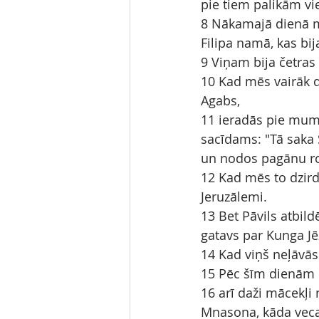
pie tiem palikām vi
8 Nākamajā dienā m
Filipa namā, kas bi
9 Viņam bija četras 
10 Kad mēs vairāk d
Agabs,
11 ieradās pie mums
sacīdams: "Tā saka S
un nodos pagānu ro
12 Kad mēs to dzird
Jeruzālemi.
13 Bet Pāvils atbild
gatavs par Kunga Jē
14 Kad viņš neļāvās
15 Pēc šīm dienām 
16 arī daži mācekļi
Mnasona, kāda vec