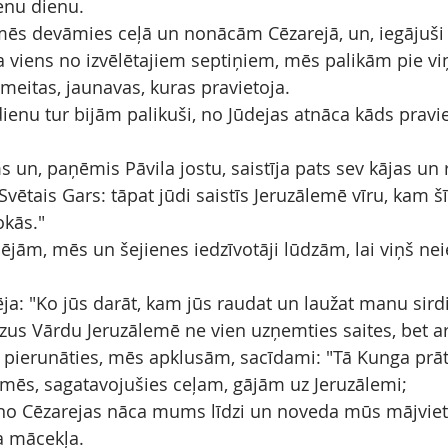
enu dienu.
ēs devāmies ceļā un nonācām Cēzarejā, un, iegājuši 
ja viens no izvēlētajiem septiņiem, mēs palikām pie vi
meitas, jaunavas, kuras pravietoja.
ienu tur bijām palikuši, no Jūdejas atnāca kāds pravie
 un, paņēmis Pāvila jostu, saistīja pats sev kājas un 
vētais Gars: tāpat jūdi saistīs Jeruzālemē vīru, kam šī
kās."
ējām, mēs un šejienes iedzīvotāji lūdzām, lai viņš nei
ēja: "Ko jūs darāt, kam jūs raudat un laužat manu sird
zus Vārdu Jeruzālemē ne vien uzņemties saites, bet ar
 pierunāties, mēs apklusām, sacīdami: "Tā Kunga prāts
mēs, sagatavojušies ceļam, gājām uz Jeruzālemi;
 no Cēzarejas nāca mums līdzi un noveda mūs mājvietā
a mācekļa.