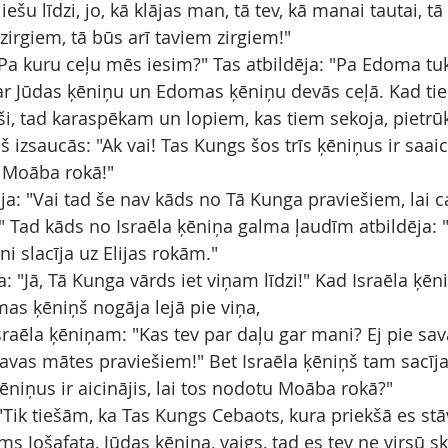
 iešu līdzi, jo, kā klājas man, tā tev, kā manai tautai, tā 
irgiem, tā būs arī taviem zirgiem!"
 "Pa kuru ceļu mēs iesim?" Tas atbildēja: "Pa Edoma tu
 ar Jūdas ķēniņu un Edomas ķēniņu devās ceļā. Kad tie
i, tad karaspēkam un lopiem, kas tiem sekoja, pietrū
š izsaucās: "Ak vai! Tas Kungs šos trīs ķēniņus ir saaic
u Moāba rokā!"
āja: "Vai tad še nav kāds no Tā Kunga praviešiem, lai 
 Tad kāds no Israēla ķēniņa galma ļaudīm atbildēja: "Š
ni slacīja uz Elijas rokām."
a: "Jā, Tā Kunga vārds iet viņam līdzi!" Kad Israēla ķēn
mas ķēniņš nogāja lejā pie viņa,
Israēla ķēniņam: "Kas tev par daļu gar mani? Ej pie sav
avas mātes praviešiem!" Bet Israēla ķēniņš tam sacīja:
ēniņus ir aicinājis, lai tos nodotu Moāba rokā?"
 "Tik tiešām, ka Tas Kungs Cebaots, kura priekšā es stāvu
 Jošafata, Jūdas ķēniņa, vaigs, tad es tev ne virsū sk