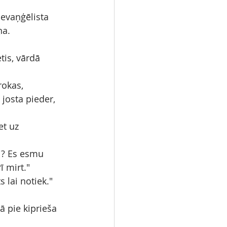
evaņģēlista 
ņa.
tis, vārdā 
rokas, 
 josta pieder, 
et uz 
i? Es esmu 
ī mirt."
 lai notiek."
 pie kiprieša 