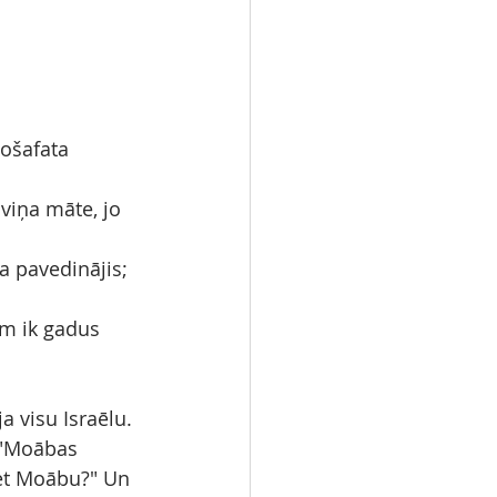
ošafata 
 viņa māte, jo 
a pavedinājis; 
m ik gadus 
a visu Israēlu.
 "Moābas 
ret Moābu?" Un 