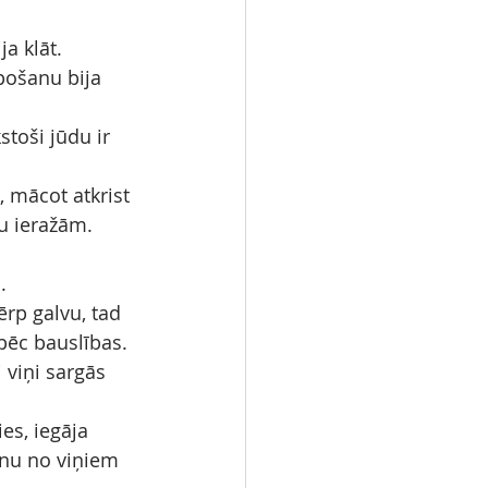
a klāt.
pošanu bija 
stoši jūdu ir 
, mācot atkrist 
u ieražām.
.
ērp galvu, tad 
o pēc bauslības.
 viņi sargās 
es, iegāja 
enu no viņiem 