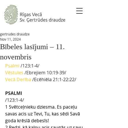
gertrudes draudze
Nov 11, 2024
Bībeles lasījumi – 11.
novembris
Psalmi
/123
:1-4
/ 
Vēstules
 /Ebrejiem 10
:19-39
/
Vecā Derība
/Ecēhiēla 21
:1-22:22/
PSALMI
/123:1-4/
1 Svētceļnieku dziesma. Es paceļu 
savas acis uz Tevi, Tu, kas sēdi Savā 
goda krēslā debesīs!
2 Redzi, kā kalpu acis raugās uz savu 