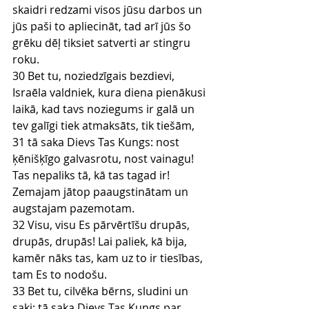
skaidri redzami visos jūsu darbos un 
jūs paši to apliecināt, tad arī jūs šo 
grēku dēļ tiksiet satverti ar stingru 
roku.
30 Bet tu, noziedzīgais bezdievi, 
Israēla valdniek, kura diena pienākusi 
laikā, kad tavs noziegums ir galā un 
tev galīgi tiek atmaksāts, tik tiešām,
31 tā saka Dievs Tas Kungs: nost 
ķēnišķīgo galvasrotu, nost vainagu! 
Tas nepaliks tā, kā tas tagad ir! 
Zemajam jātop paaugstinātam un 
augstajam pazemotam.
32 Visu, visu Es pārvērtīšu drupās, 
drupās, drupās! Lai paliek, kā bija, 
kamēr nāks tas, kam uz to ir tiesības, 
tam Es to nodošu.
33 Bet tu, cilvēka bērns, sludini un 
saki: tā saka Dievs Tas Kungs par 