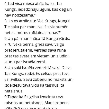
4 Tad visa miesa atzīs, ka Es, Tas 
Kungs, iededzināju uguni, kas deg un 
nav nodzēšama."
5 Un es atbildēju: "Ak, Kungs, Kungs! 
Tie saka par mani: vai šis vienumēr 
neteic mums mīklainas runas?"
6 Un pār mani nāca Tā Kunga vārds:
7 "Cilvēka bērns, griez savu vaigu 
pret Jeruzālemi, vērsies savā runā 
pret tās svētajām vietām un sludini 
ļaunu par Israēla zemi.
8 Un saki Israēla zemei: tā saka Dievs 
Tas Kungs: redzi, Es celšos pret tevi, 
Es izvilkšu Savu zobenu no maksts un 
izdeldēšu tavā vidū kā taisnus, tā 
netaisnus.
9 Tāpēc ka Es gribu iznīcināt tevī 
taisnos un netaisnos, Mans zobens 
nāks ārā no savas maksts un 