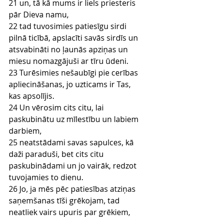
21 un, tā kā mums ir liels priesteris 
pār Dieva namu,
22 tad tuvosimies patiesīgu sirdi 
pilnā ticībā, apslacīti savās sirdīs un 
atsvabināti no ļaunās apziņas un 
miesu nomazgājuši ar tīru ūdeni.
23 Turēsimies nešaubīgi pie cerības 
apliecināšanas, jo uzticams ir Tas, 
kas apsolījis.
24 Un vērosim cits citu, lai 
paskubinātu uz mīlestību un labiem 
darbiem,
25 neatstādami savas sapulces, kā 
daži paraduši, bet cits citu 
paskubinādami un jo vairāk, redzot 
tuvojamies to dienu.
26 Jo, ja mēs pēc patiesības atziņas 
saņemšanas tīši grēkojam, tad 
neatliek vairs upuris par grēkiem,