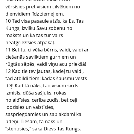
vērsīsies pret visiem cilvēkiem no 
dienvidiem līdz ziemeļiem.
10 Tad visa pasaule atzīs, ka Es, Tas 
Kungs, izvilku Savu zobenu no 
maksts un ka tas tur vairs 
neatgriezīsies atpakaļ.
11 Bet tu, cilvēka bērns, vaidi, vaidi ar 
ciešanās savilktiem gurniem un 
rūgtās sāpēs, vaidi viņu acu priekšā!
12 Kad tie tev jautās, kādēļ tu vaidi, 
tad atbildi tiem: kādas šausmu vēsts 
dēļ! Kad tā nāks, tad visiem sirds 
izmisīs, dūša sašļuks, rokas 
nolaidīsies, cerība zudīs, bet ceļi 
ļodzīsies un valstīsies, 
saspriegdamies un saplakdami kā 
ūdeņi. Tiešām, tā nāks un 
īstenosies," saka Dievs Tas Kungs.