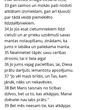
33 gan zaimos un mokās paši nodoti 
atklātam izsmieklam, gan arī kļuvuši 
par tādā veidā piemeklēto 
līdzdalībniekiem.
34 Jo jūs esat cietumniekiem līdzi 
cietuši un ar prieku uzņēmuši savas 
mantas nolaupīšanu, zinādami, ka 
jums ir labāka un paliekama manta.
35 Neatmetiet tāpēc savu cerības 
drosmi, tai ir liela alga!
36 Jo jums vajag pacietības, lai, Dieva 
prātu darījuši, iemantotu apsolījumu.
37 "Jo vēl mazs brīdis, un Tas, kam 
jānāk, nāks un nekavēsies.
38 Bet Mans taisnais no ticības 
dzīvos, bet uz to, kas atkāpjas, Manai 
dvēselei nav labs prāts."
39 Bet mēs neesam tie, kas atkāpjas 