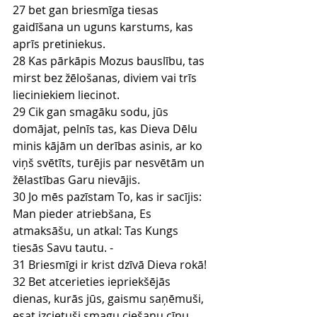
27 bet gan briesmīga tiesas 
gaidīšana un uguns karstums, kas 
aprīs pretiniekus.
28 Kas pārkāpis Mozus bauslību, tas 
mirst bez žēlošanas, diviem vai trīs 
lieciniekiem liecinot.
29 Cik gan smagāku sodu, jūs 
domājat, pelnīs tas, kas Dieva Dēlu 
minis kājām un derības asinis, ar ko 
viņš svētīts, turējis par nesvētām un 
žēlastības Garu nievājis.
30 Jo mēs pazīstam To, kas ir sacījis: 
Man pieder atriebšana, Es 
atmaksāšu, un atkal: Tas Kungs 
tiesās Savu tautu. -
31 Briesmīgi ir krist dzīvā Dieva rokā!
32 Bet atcerieties iepriekšējās 
dienas, kurās jūs, gaismu saņēmuši, 
esat izcietuši smagu ciešanu cīņu,