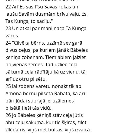
22 Arī Es sasitīšu Savas rokas un 
ļaušu Savām dusmām brīvu vaļu, Es, 
Tas Kungs, to sacīju."
23 Un atkal pār mani nāca Tā Kunga 
vārds:
24 "Cilvēka bērns, uzzīmē sev garā 
divus ceļus, pa kuriem jānāk Bābeles 
ķēniņa zobenam. Tiem abiem jāiziet 
no vienas zemes. Tad uzliec ceļa 
sākumā ceļa rādītāju kā uz vienu, tā 
arī uz otru pilsētu,
25 lai zobens varētu nonākt tiklab 
Amona bērnu pilsētā Rabatā, kā arī 
pāri Jūdai stiprajā Jeruzālemes 
pilsētā tieši tās vidū.
26 Jo Bābeles ķēniņš stāv ceļa jūtīs 
abu ceļu sākumā, kur tie šķiras, zīlēt 
zīlēdams: viņš met bultas, viņš izvaicā 