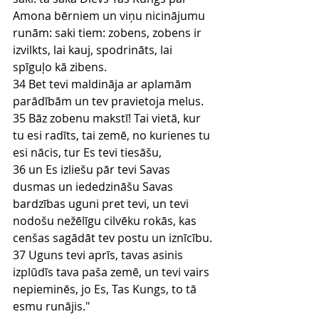
Amona bērniem un viņu nicinājumu 
runām: saki tiem: zobens, zobens ir 
izvilkts, lai kauj, spodrināts, lai 
spīguļo kā zibens.
34 Bet tevi maldināja ar aplamām 
parādībām un tev pravietoja melus.
35 Bāz zobenu makstī! Tai vietā, kur 
tu esi radīts, tai zemē, no kurienes tu 
esi nācis, tur Es tevi tiesāšu,
36 un Es izliešu pār tevi Savas 
dusmas un iededzināšu Savas 
bardzības uguni pret tevi, un tevi 
nodošu nežēlīgu cilvēku rokās, kas 
cenšas sagādāt tev postu un iznīcību.
37 Uguns tevi aprīs, tavas asinis 
izplūdīs tava paša zemē, un tevi vairs 
nepieminēs, jo Es, Tas Kungs, to tā 
esmu runājis."