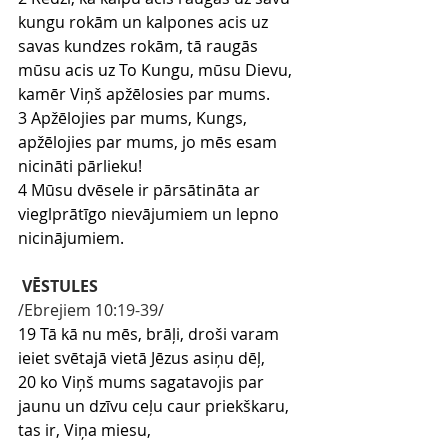
kungu rokām un kalpones acis uz 
savas kundzes rokām, tā raugās 
mūsu acis uz To Kungu, mūsu Dievu, 
kamēr Viņš apžēlosies par mums.
3 Apžēlojies par mums, Kungs, 
apžēlojies par mums, jo mēs esam 
nicināti pārlieku!
4 Mūsu dvēsele ir pārsātināta ar 
vieglprātīgo nievājumiem un lepno 
nicinājumiem.
VĒSTULES
/Ebrejiem 10
:19-39
/
19 Tā kā nu mēs, brāļi, droši varam 
ieiet svētajā vietā Jēzus asiņu dēļ,
20 ko Viņš mums sagatavojis par 
jaunu un dzīvu ceļu caur priekškaru, 
tas ir, Viņa miesu,