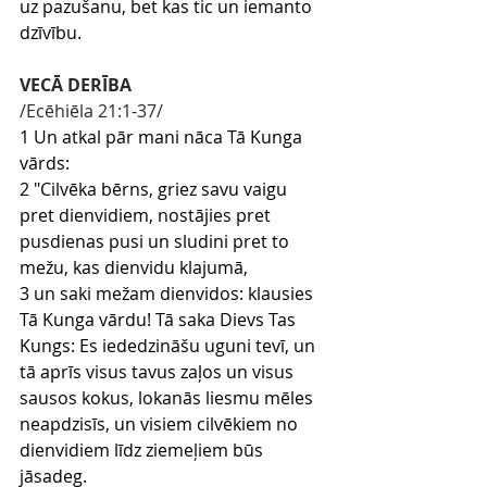
uz pazušanu, bet kas tic un iemanto 
dzīvību.
VECĀ DERĪBA
/Ecēhiēla 21:1-37/
1 Un atkal pār mani nāca Tā Kunga 
vārds:
2 "Cilvēka bērns, griez savu vaigu 
pret dienvidiem, nostājies pret 
pusdienas pusi un sludini pret to 
mežu, kas dienvidu klajumā,
3 un saki mežam dienvidos: klausies 
Tā Kunga vārdu! Tā saka Dievs Tas 
Kungs: Es iededzināšu uguni tevī, un 
tā aprīs visus tavus zaļos un visus 
sausos kokus, lokanās liesmu mēles 
neapdzisīs, un visiem cilvēkiem no 
dienvidiem līdz ziemeļiem būs 
jāsadeg.