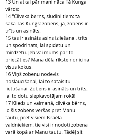
13 Un atkal pār mani nāca Tā Kunga 
vārds:
14 "Cilvēka bērns, sludini tiem: tā 
saka Tas Kungs: zobens, jā, zobens ir 
trīts un asināts,
15 tas ir asināts asins izliešanai, trīts 
un spodrināts, lai spīdētu un 
mirdzētu. Jeb vai mums par to 
priecāties? Mana dēla rīkste nonicina 
visus kokus.
16 Viņš zobenu nodevis 
noslaucīšanai, lai to sataisītu 
lietošanai. Zobens ir asināts un trīts, 
lai to dotu slepkavotājam rokā!
17 Kliedz un vaimanā, cilvēka bērns, 
jo šis zobens vēršas pret Manu 
tautu, pret visiem Israēla 
valdniekiem, tie visi ir nodoti zobena 
varā kopā ar Manu tautu. Tādēļ sit 