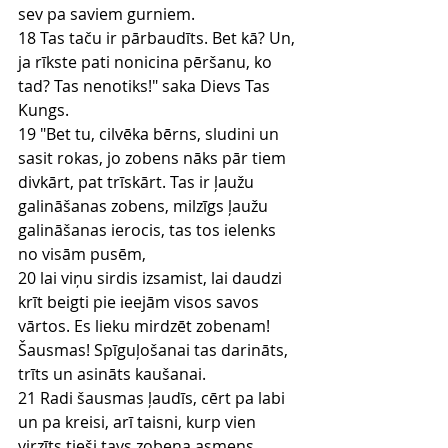
sev pa saviem gurniem.
18 Tas taču ir pārbaudīts. Bet kā? Un, 
ja rīkste pati nonicina pēršanu, ko 
tad? Tas nenotiks!" saka Dievs Tas 
Kungs.
19 "Bet tu, cilvēka bērns, sludini un 
sasit rokas, jo zobens nāks pār tiem 
divkārt, pat trīskārt. Tas ir ļaužu 
galināšanas zobens, milzīgs ļaužu 
galināšanas ierocis, tas tos ielenks 
no visām pusēm,
20 lai viņu sirdis izsamist, lai daudzi 
krīt beigti pie ieejām visos savos 
vārtos. Es lieku mirdzēt zobenam! 
Šausmas! Spīguļošanai tas darināts, 
trīts un asināts kaušanai.
21 Radi šausmas ļaudīs, cērt pa labi 
un pa kreisi, arī taisni, kurp vien 
virzīts tieši tavs zobena asmens.