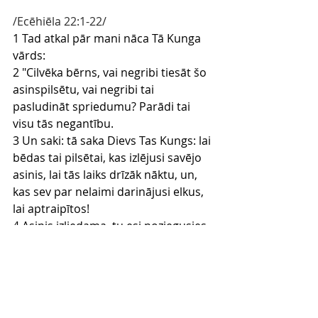
/Ecēhiēla 22:1-22/
1 Tad atkal pār mani nāca Tā Kunga 
vārds:
2 "Cilvēka bērns, vai negribi tiesāt šo 
asinspilsētu, vai negribi tai 
pasludināt spriedumu? Parādi tai 
visu tās negantību.
3 Un saki: tā saka Dievs Tas Kungs: lai 
bēdas tai pilsētai, kas izlējusi savējo 
asinis, lai tās laiks drīzāk nāktu, un, 
kas sev par nelaimi darinājusi elkus, 
lai aptraipītos!
4 Asinis izliedama, tu esi noziegusies, 
un, elkus darinādama, tu esi nešķīsta 
kļuvusi un tuvojusies savam tiesas 
un soda laikam, un pienākusi savu 
gadu noslēgumam. Tādēļ Es padaru 
tevi par nicinājumu citām tautām un 