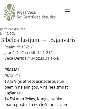
gertrudes draudze
Jan 15, 2024
Bībeles lasījumi – 15.janvāris
Psalmi
/9:13
-21
/ 
Jaunā Derība
 /Mt. 12
:1-21/
Vecā Derība
/1.Mozus 31
:1-54/
PSALMI
/9:13-21/
13 Jo Viņš atriebj asinsdarbus un 
piemin nelaimīgos, Viņš neaizmirst 
lūgšanas.
14 Esi man žēlīgs, Kungs, uzlūko 
manu postu, ko es ciešu no saviem 