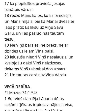
17 ka piepildītos pravieša Jesajas 
runātais vārds:
18 redzi, Mans kalps, ko Es izredzējis, 
un Mans mīļais, pie kā Manai dvēselei 
labs prāts; Es likšu uz Viņu Savu 
Garu, un Tas pasludinās tautām 
tiesu.
19 Ne Viņš bārsies, ne brēks, ne arī 
dzirdēs uz ielām Viņa balsi.
20 Ielūzušu niedri Viņš nesalauzīs, un 
kvēlojošu dakti Viņš neizdzēsīs, 
tiekāms Viņš taisnībai dos uzvaru.
21 Un tautas cerēs uz Viņa Vārdu.
VECĀ DERĪBA
/1.Mozus 31:1-54/
1 Bet viņš dzirdēja Lābana dēlus 
sakām: "Jēkabs ir piesavinājies it visu, 
kas mūsu tēvam bija. No tā, kas 