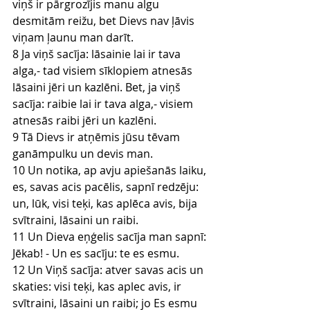
viņš ir pārgrozījis manu algu 
desmitām reižu, bet Dievs nav ļāvis 
viņam ļaunu man darīt.
8 Ja viņš sacīja: lāsainie lai ir tava 
alga,- tad visiem sīklopiem atnesās 
lāsaini jēri un kazlēni. Bet, ja viņš 
sacīja: raibie lai ir tava alga,- visiem 
atnesās raibi jēri un kazlēni.
9 Tā Dievs ir atņēmis jūsu tēvam 
ganāmpulku un devis man.
10 Un notika, ap avju apiešanās laiku, 
es, savas acis pacēlis, sapnī redzēju: 
un, lūk, visi teķi, kas aplēca avis, bija 
svītraini, lāsaini un raibi.
11 Un Dieva eņģelis sacīja man sapnī: 
Jēkab! - Un es sacīju: te es esmu.
12 Un Viņš sacīja: atver savas acis un 
skaties: visi teķi, kas aplec avis, ir 
svītraini, lāsaini un raibi; jo Es esmu 