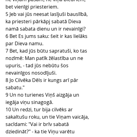
bet vienīgi priesteriem.
5 Jeb vai jūs neesat lasījuši bauslībā, 
ka priesteri pārkāpj sabatā Dieva 
namā sabata dienu un ir nevainīgi?
6 Bet Es jums saku: šeit ir kas lielāks 
par Dieva namu.
7 Bet, kad jūs būtu sapratuši, ko tas 
nozīmē: Man patīk žēlastība un ne 
upuris, - tad jūs nebūtu šos 
nevainīgos nosodījuši.
8 Jo Cilvēka Dēls ir kungs arī pār 
sabatu."
9 Un no turienes Viņš aizgāja un 
iegāja viņu sinagogā.
10 Un redzi, tur bija cilvēks ar 
sakaltušu roku, un tie Viņam vaicāja, 
sacīdami: "Vai ir brīv sabatā 
dziedināt?" - ka tie Viņu varētu 