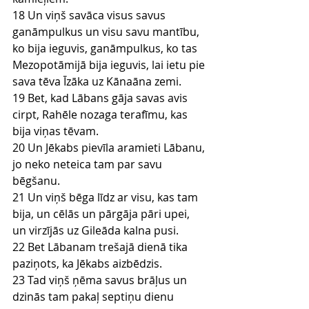
18 Un viņš savāca visus savus 
ganāmpulkus un visu savu mantību, 
ko bija ieguvis, ganāmpulkus, ko tas 
Mezopotāmijā bija ieguvis, lai ietu pie 
sava tēva Īzāka uz Kānaāna zemi.
19 Bet, kad Lābans gāja savas avis 
cirpt, Rahēle nozaga terafīmu, kas 
bija viņas tēvam.
20 Un Jēkabs pievīla aramieti Lābanu, 
jo neko neteica tam par savu 
bēgšanu.
21 Un viņš bēga līdz ar visu, kas tam 
bija, un cēlās un pārgāja pāri upei, 
un virzījās uz Gileāda kalna pusi.
22 Bet Lābanam trešajā dienā tika 
paziņots, ka Jēkabs aizbēdzis.
23 Tad viņš ņēma savus brāļus un 
dzinās tam pakaļ septiņu dienu 