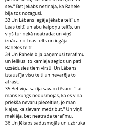
sev." Bet Jēkabs nezināja, ka Rahēle 
bija tos nozagusi.
33 Un Lābans iegāja Jēkaba teltī un 
Leas teltī, un abu kalpoņu teltīs, un 
viņš tur nekā neatrada; un viņš 
iznāca no Leas telts un iegāja 
Rahēles teltī.
34 Un Rahēle bija paņēmusi terafīmu 
un ielikusi to kamieļa seglos un pati 
uzsēdusies tiem virsū. Un Lābans 
iztaustīja visu telti un nevarēja to 
atrast.
35 Bet viņa sacīja savam tēvam: "Lai 
mans kungs nedusmojas, ka es viņa 
priekšā nevaru piecelties, jo man 
klājas, kā sievām mēdz būt." Un viņš 
meklēja, bet neatrada terafīmu.
36 Un Jēkabs sadusmojās un uzbruka 