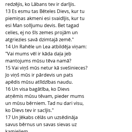
redzējis, ko Lābans tev ir darījis.
13 Es esmu tas Bēteles Dievs, kur tu 
piemiņas akmeni esi svaidījis, kur tu 
esi Man solījumu devis. Bet tagad 
celies, ej no šīs zemes projām un 
atgriezies savā dzimtajā zemē."
14 Un Rahēle un Lea atbildēja viņam: 
"Vai mums vēl ir kāda daļa jeb 
mantojums mūsu tēva namā?
15 Vai viņš mūs netur kā svešinieces? 
Jo viņš mūs ir pārdevis un pats 
apēdis mūsu atlīdzības naudu.
16 Un visa bagātība, ko Dievs 
atņēmis mūsu tēvam, pieder mums 
un mūsu bērniem. Tad nu dari visu, 
ko Dievs tev ir sacījis."
17 Un Jēkabs cēlās un uzsēdināja 
savus bērnus un savas sievas uz 
kamieļiem.