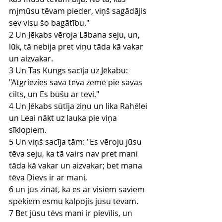
mjmūsu tēvam pieder, viņš sagādājis 
sev visu šo bagātību."
2 Un Jēkabs vēroja Lābana seju, un, 
lūk, tā nebija pret viņu tāda kā vakar 
un aizvakar.
3 Un Tas Kungs sacīja uz Jēkabu: 
"Atgriezies sava tēva zemē pie savas 
cilts, un Es būšu ar tevi."
4 Un Jēkabs sūtīja ziņu un lika Rahēlei 
un Leai nākt uz lauka pie viņa 
sīklopiem.
5 Un viņš sacīja tām: "Es vēroju jūsu 
tēva seju, ka tā vairs nav pret mani 
tāda kā vakar un aizvakar; bet mana 
tēva Dievs ir ar mani,
6 un jūs zināt, ka es ar visiem saviem 
spēkiem esmu kalpojis jūsu tēvam.
7 Bet jūsu tēvs mani ir pievīlis, un 