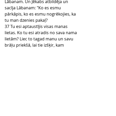
Lābanam. Un Jēkabs atbildēja un 
sacīja Lābanam: "Ko es esmu 
pārkāpis, ko es esmu nogrēkojies, ka 
tu man dzenies pakaļ?
37 Tu esi aptaustījis visas manas 
lietas. Ko tu esi atradis no sava nama 
lietām? Liec to tagad manu un savu 
brāļu priekšā, lai tie izšķir, kam 
taisnība.
38 Divdesmit gadus es esmu bijis pie 
tevis; tavas avis un tavas kazas nav 
izmetušās, un tavu sīklopu aunus un 
āžus es neesmu ēdis.
39 Saplosīto es neesmu tev atnesis 
atpakaļ, es esmu samaksājis; no 
manas rokas tu to atprasīji, vai nu 
tas bija zudis dienā, vai naktī.
40 Es esmu tā dzīvojis, ka karstums 
mani ēda dienā, bet aukstums naktī. 