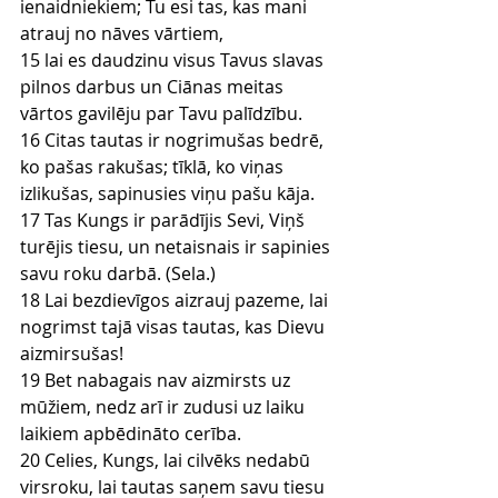
ienaidniekiem; Tu esi tas, kas mani 
atrauj no nāves vārtiem,
15 lai es daudzinu visus Tavus slavas 
pilnos darbus un Ciānas meitas 
vārtos gavilēju par Tavu palīdzību.
16 Citas tautas ir nogrimušas bedrē, 
ko pašas rakušas; tīklā, ko viņas 
izlikušas, sapinusies viņu pašu kāja.
17 Tas Kungs ir parādījis Sevi, Viņš 
turējis tiesu, un netaisnais ir sapinies 
savu roku darbā. (Sela.)
18 Lai bezdievīgos aizrauj pazeme, lai 
nogrimst tajā visas tautas, kas Dievu 
aizmirsušas!
19 Bet nabagais nav aizmirsts uz 
mūžiem, nedz arī ir zudusi uz laiku 
laikiem apbēdināto cerība.
20 Celies, Kungs, lai cilvēks nedabū 
virsroku, lai tautas saņem savu tiesu 