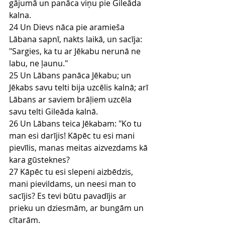
gājumā un panāca viņu pie Gileāda 
kalna.
24 Un Dievs nāca pie aramieša 
Lābana sapnī, nakts laikā, un sacīja: 
"Sargies, ka tu ar Jēkabu nerunā ne 
labu, ne ļaunu."
25 Un Lābans panāca Jēkabu; un 
Jēkabs savu telti bija uzcēlis kalnā; arī 
Lābans ar saviem brāļiem uzcēla 
savu telti Gileāda kalnā.
26 Un Lābans teica Jēkabam: "Ko tu 
man esi darījis! Kāpēc tu esi mani 
pievīlis, manas meitas aizvezdams kā 
kara gūsteknes?
27 Kāpēc tu esi slepeni aizbēdzis, 
mani pievildams, un neesi man to 
sacījis? Es tevi būtu pavadījis ar 
prieku un dziesmām, ar bungām un 
cītarām.