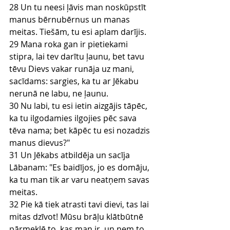
28 Un tu neesi ļāvis man noskūpstīt 
manus bērnubērnus un manas 
meitas. Tiešām, tu esi aplam darījis.
29 Mana roka gan ir pietiekami 
stipra, lai tev darītu ļaunu, bet tavu 
tēvu Dievs vakar runāja uz mani, 
sacīdams: sargies, ka tu ar Jēkabu 
nerunā ne labu, ne ļaunu.
30 Nu labi, tu esi ietin aizgājis tāpēc, 
ka tu ilgodamies ilgojies pēc sava 
tēva nama; bet kāpēc tu esi nozadzis 
manus dievus?"
31 Un Jēkabs atbildēja un sacīja 
Lābanam: "Es baidījos, jo es domāju, 
ka tu man tik ar varu neatņem savas 
meitas.
32 Pie kā tiek atrasti tavi dievi, tas lai 
mitas dzīvot! Mūsu brāļu klātbūtnē 
pārmeklē to, kas man ir, un ņem to 