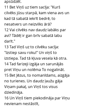
apsūdzēt.
11 Bet Viņš uz tiem sacīja: "Kurš 
cilvēks jūsu starpā, kam viena avs un 
kad tā sabatā iekrīt bedrē, to 
nesatvers un neizvilks ārā?
12 Vai cilvēks nav daudz labāks par 
avi? Tādēļ ir gan brīv sabatā labu 
darīt."
13 Tad Viņš uz to cilvēku sacīja: 
"Izstiep savu roku!" Un viņš to 
izstiepa. Tad tā kļuva vesela kā otra.
14 Tad farizeji izgāja un sarunājās 
pret Viņu un nolēma To nogalināt.
15 Bet Jēzus, to nomanīdams, aizgāja 
no turienes. Un daudz ļaužu gāja 
Viņam pakaļ, un Viņš tos visus 
dziedināja.
16 Un Viņš tiem piekodināja par Viņu 
nevienam nestāstīt,