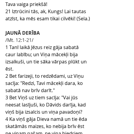
Tava vaiga priekšā!
21 Iztrūcini tās, ak, Kungs! Lai tautas 
atzīst, ka mēs esam tikai cilvēki! (Sela.)
JAUNĀ DERĪBA
/Mt
.
 12
:1
-21
/
1 Tanī laikā Jēzus reiz gāja sabatā 
caur labību; un Viņa mācekļi bija 
izsalkuši, un tie sāka vārpas plūkt un 
ēst.
2 Bet farizeji, to redzēdami, uz Viņu 
sacīja: "Redzi, Tavi mācekļi dara, ko 
sabatā nav brīv darīt."
3 Bet Viņš uz tiem sacīja: "Vai jūs 
neesat lasījuši, ko Dāvids darīja, kad 
viņš bija izsalcis un viņa pavadoņi?
4 Ka viņš gāja Dieva namā un tie ēda 
skatāmās maizes, ko nebija brīv ēst 
ne viņam pašam, ne viņa biedriem, 