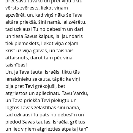
pret savu tuvāko un pret viņu tiktu 
vērsts zvērests, liekot viņam 
apzvērēt, un, kad viņš nāks še Tava 
altāra priekšā, šinī namā, lai zvērētu,
tad uzklausi Tu no debesīm un dari 
un tiesā Savus kalpus, lai ļaundaris 
tiek piemeklēts, liekot viņa ceļam 
krist uz viņa galvas, un taisnais 
attaisnots, darot tam pēc viņa 
taisnības!
Un, ja Tava tauta, Israēls, tiktu tās 
ienaidnieku sakauta, tāpēc ka viņi 
bija pret Tevi grēkojuši, bet 
atgrieztos un apliecinātu Tavu Vārdu, 
un Tavā priekšā Tevi pielūgtu un 
lūgtos Tavas žēlastības šinī namā,
tad uzklausi Tu pats no debesīm un 
piedod Savas tautas, Israēla, grēkus 
un liec viņiem atgriezties atpakaļ tanī 