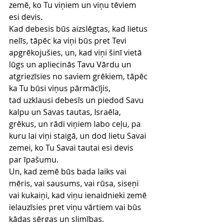
zemē, ko Tu viņiem un viņu tēviem 
esi devis.
Kad debesis būs aizslēgtas, kad lietus 
nelīs, tāpēc ka viņi būs pret Tevi 
apgrēkojušies, un, kad viņi šinī vietā 
lūgs un apliecinās Tavu Vārdu un 
atgriezīsies no saviem grēkiem, tāpēc 
ka Tu būsi viņus pārmācījis,
tad uzklausi debesīs un piedod Savu 
kalpu un Savas tautas, Israēla, 
grēkus, un rādi viņiem labo ceļu, pa 
kuru lai viņi staigā, un dod lietu Savai 
zemei, ko Tu Savai tautai esi devis 
par īpašumu.
Un, kad zemē būs bada laiks vai 
mēris, vai sausums, vai rūsa, siseņi 
vai kukaiņi, kad viņu ienaidnieki zemē 
ielauzīsies pret viņu vārtiem vai būs 
kādas sērgas un slimības,