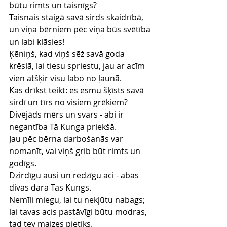
būtu rimts un taisnīgs?
Taisnais staigā savā sirds skaidrībā, 
un viņa bērniem pēc viņa būs svētība 
un labi klāsies!
Ķēniņš, kad viņš sēž savā goda 
krēslā, lai tiesu spriestu, jau ar acīm 
vien atšķir visu labo no ļaunā.
Kas drīkst teikt: es esmu šķīsts savā 
sirdī un tīrs no visiem grēkiem?
Divējāds mērs un svars - abi ir 
negantība Tā Kunga priekšā.
Jau pēc bērna darbošanās var 
nomanīt, vai viņš grib būt rimts un 
godīgs.
Dzirdīgu ausi un redzīgu aci - abas 
divas dara Tas Kungs.
Nemīli miegu, lai tu nekļūtu nabags; 
lai tavas acis pastāvīgi būtu modras, 
tad tev maizes pietiks.