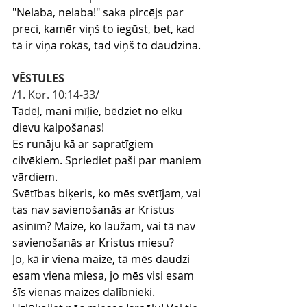
"Nelaba, nelaba!" saka pircējs par 
preci, kamēr viņš to iegūst, bet, kad 
tā ir viņa rokās, tad viņš to daudzina.
VĒSTULES
/1
. Kor. 10:14-33
/
Tādēļ, mani mīļie, bēdziet no elku 
dievu kalpošanas!
Es runāju kā ar sapratīgiem 
cilvēkiem. Spriediet paši par maniem 
vārdiem.
Svētības biķeris, ko mēs svētījam, vai 
tas nav savienošanās ar Kristus 
asinīm? Maize, ko laužam, vai tā nav 
savienošanās ar Kristus miesu?
Jo, kā ir viena maize, tā mēs daudzi 
esam viena miesa, jo mēs visi esam 
šīs vienas maizes dalībnieki.