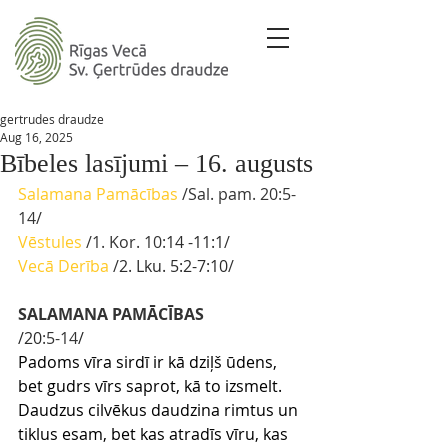
gertrudes draudze
Aug 16, 2025
Bībeles lasījumi – 16. augusts
Salamana Pamācības
/Sal. pam. 20:5-
14/ 
Vēstules 
/1. Kor. 10:
14 -11:1
/
Vecā Derība 
/
2. Lku. 5:2-7:10
/
SALAMANA PAMĀCĪBAS
/20
:5-14
/
Padoms vīra sirdī ir kā dziļš ūdens, 
bet gudrs vīrs saprot, kā to izsmelt.
Daudzus cilvēkus daudzina rimtus un 
tiklus esam, bet kas atradīs vīru, kas 