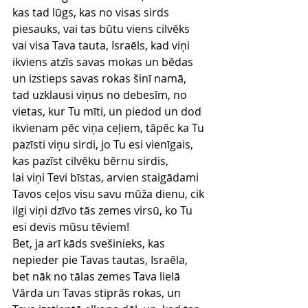
kas tad lūgs, kas no visas sirds 
piesauks, vai tas būtu viens cilvēks 
vai visa Tava tauta, Israēls, kad viņi 
ikviens atzīs savas mokas un bēdas 
un izstieps savas rokas šinī namā,
tad uzklausi viņus no debesīm, no 
vietas, kur Tu mīti, un piedod un dod 
ikvienam pēc viņa ceļiem, tāpēc ka Tu 
pazīsti viņu sirdi, jo Tu esi vienīgais, 
kas pazīst cilvēku bērnu sirdis,
lai viņi Tevi bīstas, arvien staigādami 
Tavos ceļos visu savu mūža dienu, cik 
ilgi viņi dzīvo tās zemes virsū, ko Tu 
esi devis mūsu tēviem!
Bet, ja arī kāds svešinieks, kas 
nepieder pie Tavas tautas, Israēla, 
bet nāk no tālas zemes Tava lielā 
Vārda un Tavas stiprās rokas, un 