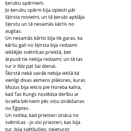
ķerubu spārniem.
Jo ķerubu spārni bija izplesti pār 
šķirsta novietni, un tā ķerubi apklāja 
šķirstu un tā nesamās kārtis no 
augšas.
Un nesamās kārtis bija tik garas, ka 
kāršu gali no šķirsta bija redzami 
iekšējās svētnīcas priekšā, bet 
ārpusē tie nebija redzami; un tā tas 
tur ir līdz pat šai dienai.
Šķirstā nekā vairāk nebija iekšā kā 
vienīgi divas akmens plāksnes, kuras 
Mozus bija ielicis pie Horeba kalna, 
kad Tas Kungs noslēdza derību ar 
Israēla bērniem pēc viņu iznākšanas 
no Ēģiptes.
Un notika, kad priesteri iznāca no 
svētnīcas - jo visi priesteri, kas bija 
tur, bija svētījušies, neieturot 