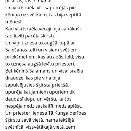
pilsētas, tas ir, Ciānas.
Un visi Israēla vīri sapulcējās pie 
ķēniņa uz svētkiem, tas bija septītā 
mēnesī.
Kad visi Israēla vecaji bija sanākuši, 
tad levīti pacēla šķirstu.
Un viņi uznesa to augšā kopā ar 
Saiešanas telti un visiem svētiem 
priekšmetiem, kas atradās teltī; visu 
to uznesa augšā levītu priesteri.
Bet ķēniņš Salamans un visa Israēla 
draudze, kas pie viņa bija 
sapulcējusies šķirsta priekšā, 
upurēja kaujamiem upuriem tik 
daudz sīklopu un vēršu, ka tos 
nespēja nedz saskaitīt, nedz aplēst.
Un priesteri ienesa Tā Kunga derības 
šķirstu savā vietā, nama iekšējā 
svētnīcā, vissvētākajā vietā, zem 