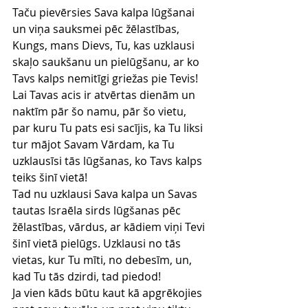
Taču pievērsies Sava kalpa lūgšanai 
un viņa sauksmei pēc žēlastības, 
Kungs, mans Dievs, Tu, kas uzklausi 
skaļo saukšanu un pielūgšanu, ar ko 
Tavs kalps nemitīgi griežas pie Tevis!
Lai Tavas acis ir atvērtas dienām un 
naktīm pār šo namu, pār šo vietu, 
par kuru Tu pats esi sacījis, ka Tu liksi 
tur mājot Savam Vārdam, ka Tu 
uzklausīsi tās lūgšanas, ko Tavs kalps 
teiks šinī vietā!
Tad nu uzklausi Sava kalpa un Savas 
tautas Israēla sirds lūgšanas pēc 
žēlastības, vārdus, ar kādiem viņi Tevi 
šinī vietā pielūgs. Uzklausi no tās 
vietas, kur Tu mīti, no debesīm, un, 
kad Tu tās dzirdi, tad piedod!
Ja vien kāds būtu kaut kā apgrēkojies 