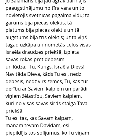
jo Salamans bija jau agrāk darinājis 
paaugstinājumu no tīra vara un to 
novietojis svētnīcas pagalma vidū; tā 
garums bija piecas olektis, tā 
platums bija piecas olektis un tā 
augstums bija trīs olektis; uz tā viņš 
tagad uzkāpa un nometās ceļos visas 
Israēla draudzes priekšā, izpleta 
savas rokas pret debesīm
un lūdza: "Tu, Kungs, Israēla Dievs! 
Nav tāda Dieva, kāds Tu esi, nedz 
debesīs, nedz virs zemes, Tu, kas turi 
derību ar Saviem kalpiem un parādi 
viņiem žēlastību, Saviem kalpiem, 
kuri no visas savas sirds staigā Tavā 
priekšā.
Tu esi tas, kas Savam kalpam, 
manam tēvam Dāvidam, esi 
piepildījis tos solījumus, ko Tu viņam 