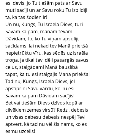
esi devis, jo Tu tiešām pats ar Savu 
muti sacīji un ar Savu roku Tu izpildīji 
tā, kā tas šodien ir!
Un nu, Kungs, Tu Israēla Dievs, turi 
Savam kalpam, manam tēvam 
Dāvidam, to, ko Tu viņam apsolīji, 
sacīdams: lai nekad tev Manā priekšā 
nepietrūktu vīru, kas sēdēs uz Israēla 
troņa, ja tikai tavi dēli pasargās savus 
ceļus, staigādami Manā bauslībā 
tāpat, kā tu esi staigājis Manā priekšā!
Tad nu, Kungs, Israēla Dievs, jel 
apstiprini Savu vārdu, ko Tu esi 
Savam kalpam Dāvidam sacījis!
Bet vai tiešām Dievs dzīvos kopā ar 
cilvēkiem zemes virsū? Redzi, debesis 
un visas debesu debesis nespēj Tevi 
aptvert, kā tad nu vēl šis nams, ko es 
esmu uzcēlis!