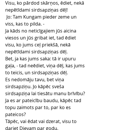
Visu, ko pārdod skārņos, ēdiet, nekā 
nepētīdami sirdsapziņas dēļ!
 Jo: Tam Kungam pieder zeme un 
viss, kas to pilda. -
Ja kāds no neticīgajiem jūs aicina 
viesos un jūs gribat iet, tad ēdiet 
visu, ko jums ceļ priekšā, nekā 
nepētīdami sirdsapziņas dēļ.
Bet, ja kas jums saka: tā ir upuru 
gaļa, - tad neēdiet, viņa dēļ, kas jums 
to teicis, un sirdsapziņas dēļ.
Es nedomāju tavu, bet viņa 
sirdsapziņu. Jo kāpēc sveša 
sirdsapziņa lai tiesātu manu brīvību?
Ja es ar pateicību baudu, kāpēc tad 
topu zaimots par to, par ko es 
pateicos?
Tāpēc, vai ēdat vai dzerat, visu to 
dariet Dievam par godu.