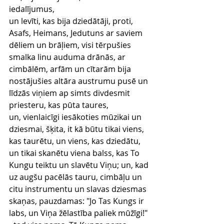
iedalījumus,
un levīti, kas bija dziedātāji, proti, 
Asafs, Heimans, Jedutuns ar saviem 
dēliem un brāļiem, visi tērpušies 
smalka linu auduma drānās, ar 
cimbālēm, arfām un cītarām bija 
nostājušies altāra austrumu pusē un 
līdzās viņiem ap simts divdesmit 
priesteru, kas pūta taures,
un, vienlaicīgi iesākoties mūzikai un 
dziesmai, šķita, it kā būtu tikai viens, 
kas taurētu, un viens, kas dziedātu, 
un tikai skanētu viena balss, kas To 
Kungu teiktu un slavētu Viņu; un, kad 
uz augšu pacēlās tauru, cimbāļu un 
citu instrumentu un slavas dziesmas 
skaņas, pauzdamas: "Jo Tas Kungs ir 
labs, un Viņa žēlastība paliek mūžīgi!" 