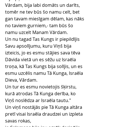
Vārdam, bija labi domāts un darīts,
tomēr ne tev būs šo namu celt, bet 
gan tavam miesīgam dēlam, kas nāks 
no taviem gurniem,- tam būs šo 
namu uzcelt Manam Vārdam.
Un nu tagad Tas Kungs ir piepildījis 
Savu apsolījumu, kuru Viņš bija 
izteicis, jo es esmu stājies sava tēva 
Dāvida vietā un es sēžu uz Israēla 
troņa, kā Tas Kungs bija solījis, un es 
esmu uzcēlis namu Tā Kunga, Israēla 
Dieva, Vārdam.
Un tur es esmu novietojis šķirstu, 
kurā atrodas Tā Kunga derība, ko 
Viņš noslēdza ar Israēla tautu."
Un viņš nostājās pie Tā Kunga altāra 
pretī visai Israēla draudzei un izpleta 
savas rokas,