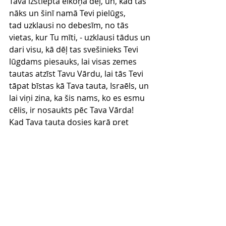
Tava izstieptā elkoņa dēļ, un, kad tas 
nāks un šinī namā Tevi pielūgs,
tad uzklausi no debesīm, no tās 
vietas, kur Tu mīti, - uzklausi tādus un 
dari visu, kā dēļ tas svešinieks Tevi 
lūgdams piesauks, lai visas zemes 
tautas atzīst Tavu Vārdu, lai tās Tevi 
tāpat bīstas kā Tava tauta, Israēls, un 
lai viņi zina, ka šis nams, ko es esmu 
cēlis, ir nosaukts pēc Tava Vārda!
Kad Tava tauta dosies karā pret 
saviem ienaidniekiem pa to ceļu, pa 
kādu Tu vien viņus sūtīsi, un viņi Tevi 
pielūgs, vaigu pagriezuši uz šo 
pilsētu, ko Tu esi izraudzījis, un pret 
šo namu, kuru es esmu uzcēlis Tava 
Vārda godam,
tad uzklausi no debesīm viņu 
lūgšanas pēc žēlastības un viņu sirds 