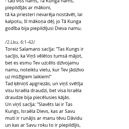
- tad viss nams, Tā Kunga nams, 
piepildījās ar mākoni,
tā ka priesteri nevarēja nostāvēt, lai 
kalpotu, šī mākoņa dēļ, jo Tā Kunga 
godība bija piepildījusi Dieva namu.
/2.Lku. 6:1-42/
Toreiz Salamans sacīja: "Tas Kungs ir 
sacījis, ka Viņš vēlētos tumsā mājot,
bet es esmu Tev uzcēlis dzīvojamu 
namu, noteiktu vietu, kur Tev jādzīvo 
uz mūžīgiem laikiem!"
Tad ķēniņš apgriezās, un viņš svētīja 
visu Israēla draudzi, bet visa Israēla 
draudze bija piecēlusies kājās.
Un viņš sacīja: "Slavēts lai ir Tas 
Kungs, Israēla Dievs, kas ar Savu 
muti ir runājis ar manu tēvu Dāvidu 
un kas ar Savu roku to ir piepildījis, 