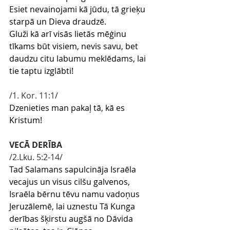
Esiet nevainojami kā jūdu, tā grieķu 
starpā un Dieva draudzē.
Gluži kā arī visās lietās mēģinu 
tīkams būt visiem, nevis savu, bet 
daudzu citu labumu meklēdams, lai 
tie taptu izglābti!
/1
. Kor. 11:1
/
Dzenieties man pakaļ tā, kā es 
Kristum!
VECĀ DERĪBA
/2.Lku. 5:2-14/
Tad Salamans sapulcināja Israēla 
vecajus un visus cilšu galvenos, 
Israēla bērnu tēvu namu vadoņus 
Jeruzālemē, lai uznestu Tā Kunga 
derības šķirstu augšā no Dāvida 