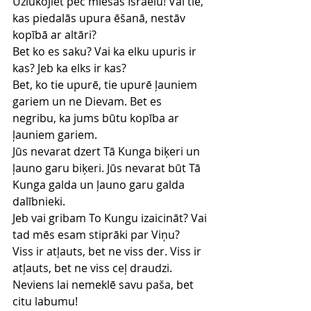
Uzlūkojiet pēc miesas Israēlu! Vai tie, 
kas piedalās upura ēšanā, nestāv 
kopībā ar altāri?
Bet ko es saku? Vai ka elku upuris ir 
kas? Jeb ka elks ir kas?
Bet, ko tie upurē, tie upurē ļauniem 
gariem un ne Dievam. Bet es 
negribu, ka jums būtu kopība ar 
ļauniem gariem.
Jūs nevarat dzert Tā Kunga biķeri un 
ļauno garu biķeri. Jūs nevarat būt Tā 
Kunga galda un ļauno garu galda 
dalībnieki.
Jeb vai gribam To Kungu izaicināt? Vai 
tad mēs esam stiprāki par Viņu?
Viss ir atļauts, bet ne viss der. Viss ir 
atļauts, bet ne viss ceļ draudzi.
Neviens lai nemeklē savu paša, bet 
citu labumu!