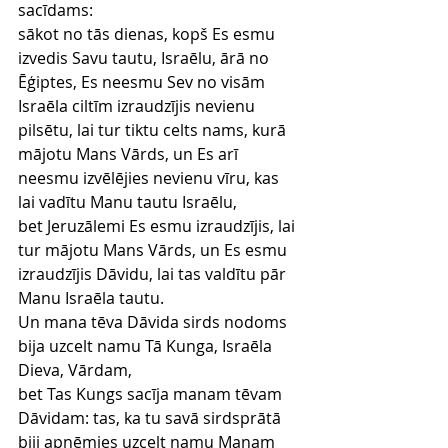
sacīdams:
sākot no tās dienas, kopš Es esmu 
izvedis Savu tautu, Israēlu, ārā no 
Ēģiptes, Es neesmu Sev no visām 
Israēla ciltīm izraudzījis nevienu 
pilsētu, lai tur tiktu celts nams, kurā 
mājotu Mans Vārds, un Es arī 
neesmu izvēlējies nevienu vīru, kas 
lai vadītu Manu tautu Israēlu,
bet Jeruzālemi Es esmu izraudzījis, lai 
tur mājotu Mans Vārds, un Es esmu 
izraudzījis Dāvidu, lai tas valdītu pār 
Manu Israēla tautu.
Un mana tēva Dāvida sirds nodoms 
bija uzcelt namu Tā Kunga, Israēla 
Dieva, Vārdam,
bet Tas Kungs sacīja manam tēvam 
Dāvidam: tas, ka tu savā sirdsprātā 
biji apņēmies uzcelt namu Manam 