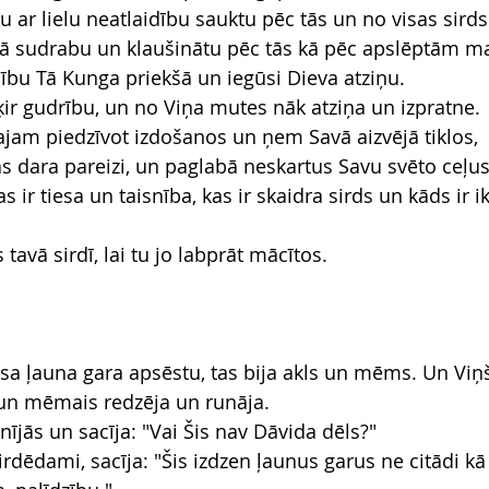
tu ar lielu neatlaidību sauktu pēc tās un no visas sirds
 kā sudrabu un klaušinātu pēc tās kā pēc apslēptām 
ijību Tā Kunga priekšā un iegūsi Dieva atziņu.
ķir gudrību, un no Viņa mutes nāk atziņa un izpratne.
gajam piedzīvot izdošanos un ņem Savā aizvējā tiklos,
as dara pareizi, un paglabā neskartus Savu svēto ceļus
as ir tiesa un taisnība, kas ir skaidra sirds un kāds ir i
tavā sirdī, lai tu jo labprāt mācītos.
a ļauna gara apsēstu, tas bija akls un mēms. Un Viņš 
s un mēmais redzēja un runāja.
īnījās un sacīja: "Vai Šis nav Dāvida dēls?"
dzirdēdami, sacīja: "Šis izdzen ļaunus garus ne citādi kā