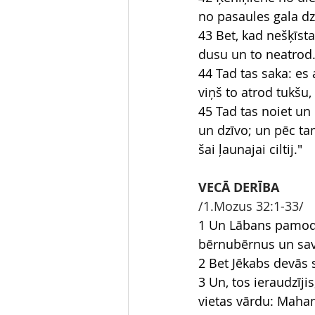
no pasaules gala dz
43 Bet, kad nešķīstai
dusu un to neatrod
44 Tad tas saka: es 
viņš to atrod tukšu
45 Tad tas noiet un 
un dzīvo; un pēc tam
šai ļaunajai ciltij."
VECĀ DERĪBA
/1.Mozus 32:1-33/
1 Un Lābans pamodās
bērnubērnus un sava
2 Bet Jēkabs devās 
3 Un, tos ieraudzīji
vietas vārdu: Maha