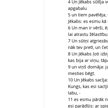
4 Un Jēkabs sūtīja 
apgabalu
5 un tiem pavēlēja,
Jēkabs: es esmu kā s
6 Un man ir vērši, ē
lai atrastu žēlastību
7 Un sūtņi atgriezā
nāk tev pretī, un četr
8 Un Jēkabs ļoti izb
kas bija ar viņu, tā
9 un viņš domāja: j
mesties bēgt.
10 Un Jēkabs sacīja
Kungs, kas esi sacīj
labu, -
11 es esmu pārāk ni
esi parādījis: ar sp