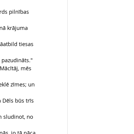
rds pilnības 
unā krājuma 
āatbild tiesas 
i pazudināts."
"Mācītāj, mēs 
eklē zīmes; un 
a Dēls būs trīs 
m sludinot, no 
nās, jo tā nāca 