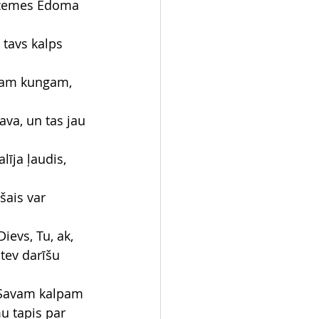
s zemes Edoma 
tavs kalps 
avam kungam, 
ava, un tas jau 
līja ļaudis, 
šais var 
evs, Tu, ak, 
 tev darīšu 
u Savam kalpam 
mu tapis par 