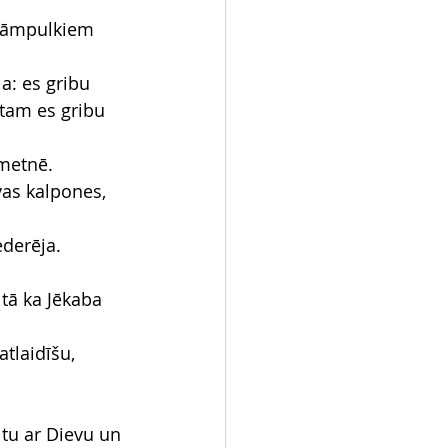
anāmpulkiem 
a: es gribu 
tam es gribu 
ometnē.
vas kalpones, 
ederēja.
 tā ka Jēkaba 
atlaidīšu, 
 tu ar Dievu un 