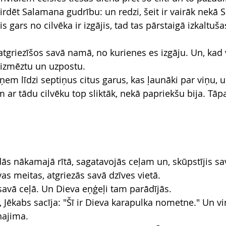
irdēt Salamana gudrību: un redzi, šeit ir vairāk nekā
s gars no cilvēka ir izgājis, tad tas pārstaigā izkaltuša
.
atgriezīšos savā namā, no kurienes es izgāju. Un, kad 
, izmēztu un uzpostu.
ņem līdzi septiņus citus garus, kas ļaunāki par viņu, un
 ar tādu cilvēku top sliktāk, nekā papriekšu bija. Tāpa
 nākamajā rītā, sagatavojās ceļam un, skūpstījis sa
s meitas, atgriezās savā dzīves vietā.
savā ceļā. Un Dieva eņģeļi tam parādījās.
s, Jēkabs sacīja: "Šī ir Dieva karapulka nometne." Un v
najima.