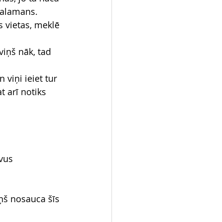
 Salamans.
s vietas, meklē 
viņš nāk, tad 
 viņi ieiet tur 
t arī notiks 
vus 
iņš nosauca šīs 