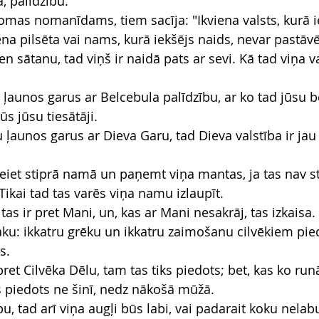
, palīdzību."
domas nomanīdams, tiem sacīja: "Ikviena valsts, kurā i
ena pilsēta vai nams, kurā iekšējs naids, nevar pastāvē
en sātanu, tad viņš ir naidā pats ar sevi. Kā tad viņa va
 ļaunos garus ar Belcebula palīdzību, ar ko tad jūsu b
ūs jūsu tiesātāji.
u ļaunos garus ar Dieva Garu, tad Dieva valstība ir jau
ieiet stiprā namā un paņemt viņa mantas, ja tas nav st
 Tikai tad tas varēs viņa namu izlaupīt.
tas ir pret Mani, un, kas ar Mani nesakrāj, tas izkaisa.
ku: ikkatru grēku un ikkatru zaimošanu cilvēkiem pie
s.
ret Cilvēka Dēlu, tam tas tiks piedots; bet, kas ko run
s piedots ne šinī, nedz nākošā mūžā.
u, tad arī viņa augļi būs labi, vai padarait koku nelabu