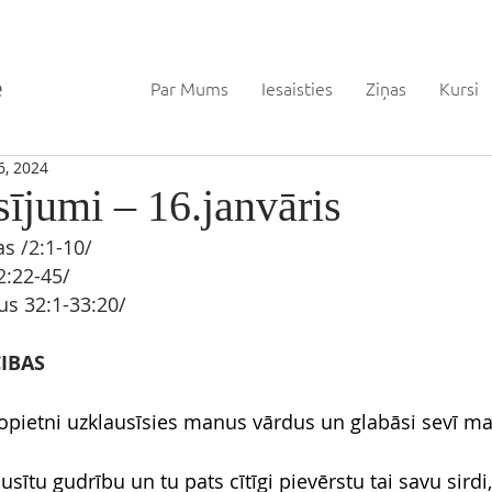
Par Mums
Iesaisties
Ziņas
Kursi
6, 2024
sījumi – 16.janvāris
s 
/2:1
-10
/ 
2
:22-45/
us 32
:1-33:20/
IBAS
nopietni uzklausīsies manus vārdus un glabāsi sevī 
usītu gudrību un tu pats cītīgi pievērstu tai savu sirdi,