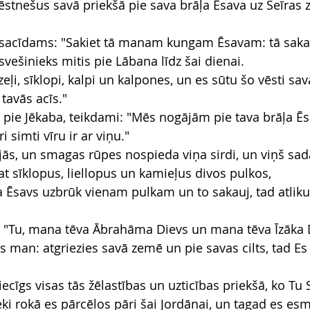
vēstnešus savā priekšā pie sava brāļa Ēsava uz Seīra
 sacīdams: "Sakiet tā manam kungam Ēsavam: tā saka 
vešinieks mitis pie Lābana līdz šai dienai.
zeļi, sīklopi, kalpi un kalpones, un es sūtu šo vēsti s
 tavās acīs."
s pie Jēkaba, teikdami: "Mēs nogājām pie tava brāļa Ēs
i simti vīru ir ar viņu."
ijās, un smagas rūpes nospieda viņa sirdi, un viņš sada
pat sīklopus, liellopus un kamieļus divos pulkos,
a Ēsavs uzbrūk vienam pulkam un to sakauj, tad atliku
: "Tu, mana tēva Ābrahāma Dievs un mana tēva Īzāka Di
is man: atgriezies savā zemē un pie savas cilts, tad Es
ecīgs visas tās žēlastības un uzticības priekšā, ko T
ieķi rokā es pārcēlos pāri šai Jordānai, un tagad es es