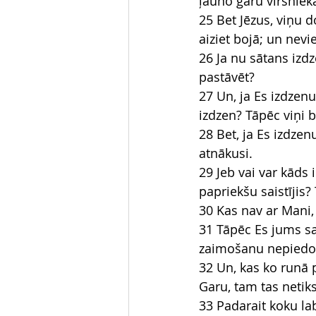
ļauno garu virsnieka
25 Bet Jēzus, viņu 
aiziet bojā; un nevi
26 Ja nu sātans izdz
pastāvēt?
27 Un, ja Es izdzenu
izdzen? Tāpēc viņi b
28 Bet, ja Es izdzen
atnākusi.
29 Jeb vai var kāds 
papriekšu saistījis?
30 Kas nav ar Mani, 
31 Tāpēc Es jums sa
zaimošanu nepiedo
32 Un, kas ko runā p
Garu, tam tas netik
33 Padarait koku lab