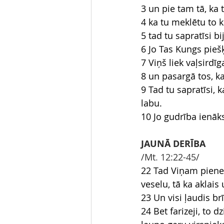
3 un pie tam tā, ka 
4 ka tu meklētu to
5 tad tu sapratīsi b
6 Jo Tas Kungs pieš
7 Viņš liek vaļsirdī
8 un pasargā tos, k
9 Tad tu sapratīsi, k
labu.
10 Jo gudrība ienāks 
JAUNĀ DERĪBA
/Mt
.
 12
:22
-45
/
22 Tad Viņam pienes
veselu, tā ka aklai
23 Un visi ļaudis br
24 Bet farizeji, to 