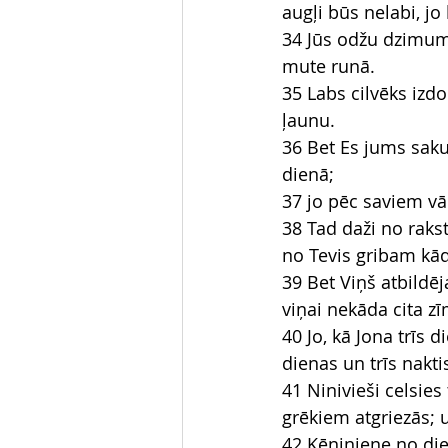
augļi būs nelabi, jo
34 Jūs odžu dzimums
mute runā.
35 Labs cilvēks izd
ļaunu.
36 Bet Es jums saku:
dienā;
37 jo pēc saviem vā
38 Tad daži no rakst
no Tevis gribam kād
39 Bet Viņš atbildēj
viņai nekāda cita z
40 Jo, kā Jona trīs d
dienas un trīs nakti
41 Ninivieši celsies
grēkiem atgriezās; u
42 Ķēniņiene no dien