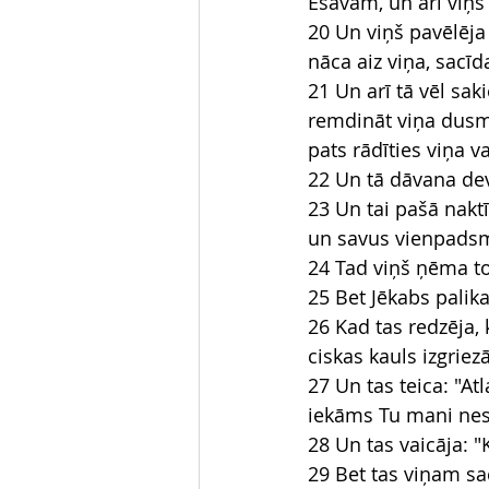
Ēsavam, un arī viņš
20 Un viņš pavēlēja
nāca aiz viņa, sacī
21 Un arī tā vēl sak
remdināt viņa dusma
pats rādīties viņa 
22 Un tā dāvana dev
23 Un tai pašā nakt
un savus vienpadsm
24 Tad viņš ņēma to
25 Bet Jēkabs palika
26 Kad tas redzēja, 
ciskas kauls izgriez
27 Un tas teica: "Atl
iekāms Tu mani nesv
28 Un tas vaicāja: "
29 Bet tas viņam sac