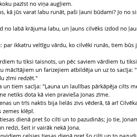
 koku pazīst no viņa augļiem.
, kā jūs varat labu runāt, paši ļauni būdami? Jo no si
od no labā krājuma labu, un ļauns cilvēks izdod no ļa
 par ikkatru veltīgu vārdu, ko cilvēki runās, tiem būs j
rdiem tu tiksi taisnots, un pēc saviem vārdiem tu tiks
u mācītājiem un farizejiem atbildēja un uz to sacīja: 
u zīmi redzēt."
a un tiem sacīja: "Ļauna un laulības pārkāpēja cilts m
īme netiks dota kā vien pravieša Jonas zīme.
ienas un trīs naktis bija lielās zivs vēderā, tā arī Cilvēk
s zemes klēpī.
 tiesas dienā pret šo cilti un to pazudinās; jo tie, Jona
n redzi, šeit ir vairāk nekā Jona.
vidiem celsies tiesas dienā pret šo cilti un to pazudi