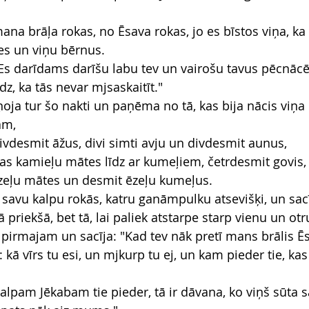
ana brāļa rokas, no Ēsava rokas, jo es bīstos viņa, ka
s un viņu bērnus.
: Es darīdams darīšu labu tev un vairošu tavus pēcnācē
dz, ka tās nevar mjsaskaitīt."
oja tur šo nakti un paņēma no tā, kas bija nācis viņa
am,
divdesmit āžus, divi simti avju un divdesmit aunus,
ājas kamieļu mātes līdz ar kumeļiem, četrdesmit govis,
ēzeļu mātes un desmit ēzeļu kumeļus.
 savu kalpu rokās, katru ganāmpulku atsevišķi, un sac
 priekšā, bet tā, lai paliek atstarpe starp vienu un otr
 pirmajam un sacīja: "Kad tev nāk pretī mans brālis Ē
 kā vīrs tu esi, un mjkurp tu ej, un kam pieder tie, kas
kalpam Jēkabam tie pieder, tā ir dāvana, ko viņš sūt