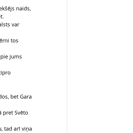
ekšējs naids, 
t.
lsts var 
ērni tos 
 pie jums 
ipro 
dos, bet Gara 
ā pret Svēto 
, tad arī viņa 