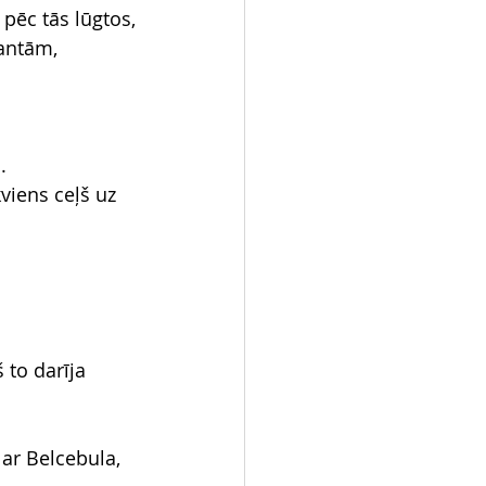
 pēc tās lūgtos,
mantām,
.
kviens ceļš uz 
to darīja 
 ar Belcebula, 