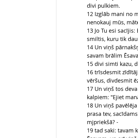
divi pulkiem.
12 Izglāb mani no m
nenokauj mūs, māte
13 Jo Tu esi sacījis
smiltis, kuru tik dau
14 Un viņš pārnakšņ
savam brālim Ēsav
15 divi simti kazu, 
16 trīsdesmit zīdīt
vēršus, divdesmit 
17 Un viņš tos deva
kalpiem: "Ejiet manā
18 Un viņš pavēlēja
prasa tev, sacīdams:
mjpriekšā? -
19 tad saki: tavam 