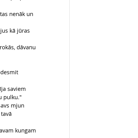
 tas nenāk un 
jus kā jūras 
 rokās, dāvanu 
 desmit 
īja saviem 
u pulku."
savs mjun 
 tavā 
a savam kungam 