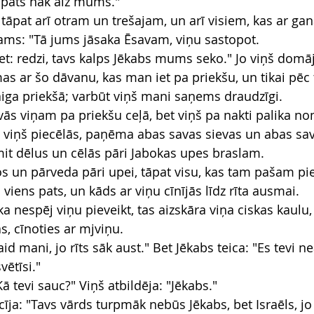
 pats nāk aiz mums."
 tāpat arī otram un trešajam, un arī visiem, kas ar g
dams: "Tā jums jāsaka Ēsavam, viņu sastopot.
iet: redzi, tavs kalps Jēkabs mums seko." Jo viņš domāj
s ar šo dāvanu, kas man iet pa priekšu, un tikai pēc 
vaiga priekšā; varbūt viņš mani saņems draudzīgi.
ās viņam pa priekšu ceļā, bet viņš pa nakti palika n
ī viņš piecēlās, paņēma abas savas sievas un abas sa
it dēlus un cēlās pāri Jabokas upes braslam.
s un pārveda pāri upei, tāpat visu, kas tam pašam pi
 viens pats, un kāds ar viņu cīnījās līdz rīta ausmai.
ka nespēj viņu pieveikt, tas aizskāra viņa ciskas kaulu,
ās, cīnoties ar mjviņu.
aid mani, jo rīts sāk aust." Bet Jēkabs teica: "Es tevi ne
ētīsi."
Kā tevi sauc?" Viņš atbildēja: "Jēkabs."
īja: "Tavs vārds turpmāk nebūs Jēkabs, bet Israēls, jo