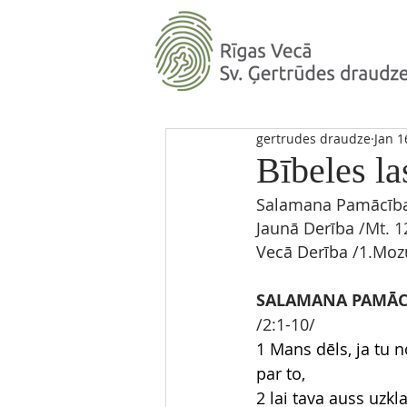
gertrudes draudze
Jan 1
Bībeles la
Salamana Pamācība
Jaunā Derība
 /Mt. 1
Vecā Derība
/1.Moz
SALAMANA PAMĀC
/2:1-10/
1 Mans dēls, ja tu 
par to,
2 lai tava auss uzkla