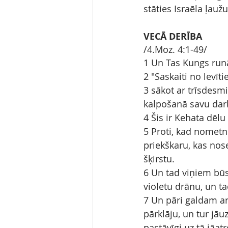
stāties Israēla ļaužu
VECĀ DERĪBA
/4.Moz. 4:1-49/
1 Un Tas Kungs run
2 "Saskaiti no levī
3 sākot ar trīsdesm
kalpošanā savu darb
4 Šis ir Kehata dēlu
5 Proti, kad nometn
priekškaru, kas nose
šķirstu.
6 Un tad viņiem būs 
violetu drānu, un ta
7 Un pāri galdam ar
pārklāju, un tur jā
pastāvīgi uz tā jāat