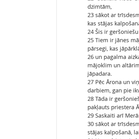
dzimtām,
23 sākot ar trīsdes
kas stājas kalpošanā
24 Šis ir geršonieš
25 Tiem ir jānes māj
pārsegi, kas jāpārkl
26 un pagalma aizka
mājoklim un altārim, 
jāpadara.
27 Pēc Ārona un viņ
darbiem, gan pie ikv
28 Tāda ir geršonieš
pakļauts priestera 
29 Saskaiti arī Mer
30 sākot ar trīsdes
stājas kalpošanā, la