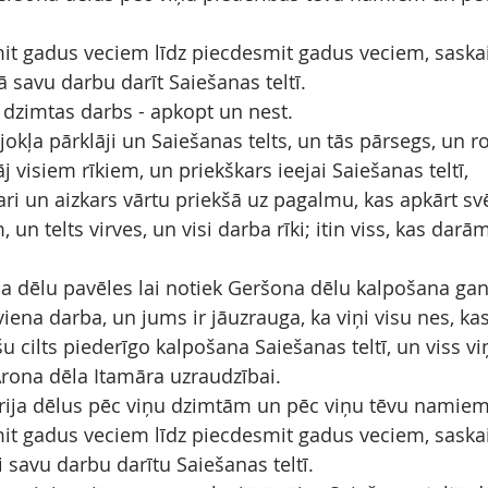
mit gadus veciem līdz piecdesmit gadus veciem, saskait
 savu darbu darīt Saiešanas teltī.
u dzimtas darbs - apkopt un nest.
okļa pārklāji un Saiešanas telts, un tās pārsegs, un r
āj visiem rīkiem, un priekškars ieejai Saiešanas teltī,
ri un aizkars vārtu priekšā uz pagalmu, kas apkārt sv
un telts virves, un visi darba rīki; itin viss, kas darām
a dēlu pavēles lai notiek Geršona dēlu kalpošana gan
iena darba, un jums ir jāuzrauga, ka viņi visu nes, ka
u cilts piederīgo kalpošana Saiešanas teltī, un viss vi
Ārona dēla Itamāra uzraudzībai.
ārija dēlus pēc viņu dzimtām un pēc viņu tēvu namiem
mit gadus veciem līdz piecdesmit gadus veciem, saskait
i savu darbu darītu Saiešanas teltī.