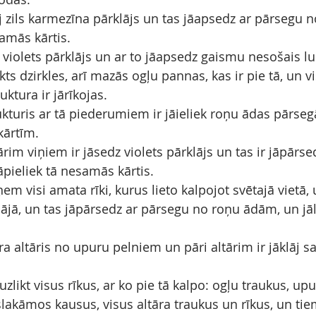
āj zils karmezīna pārklājs un tas jāapsedz ar pārsegu 
samās kārtis.
violets pārklājs un ar to jāapsedz gaismu nesošais luk
kts dzirkles, arī mazās ogļu pannas, kas ir pie tā, un vi
luktura ir jārīkojas.
kturis ar tā piederumiem ir jāieliek roņu ādas pārsegā
kārtīm.
tārim viņiem ir jāsedz violets pārklājs un tas ir jāpārs
pieliek tā nesamās kārtis.
m visi amata rīki, kurus lieto kalpojot svētajā vietā, u
lājā, un tas jāpārsedz ar pārsegu no roņu ādām, un jāl
ra altāris no upuru pelniem un pāri altārim ir jāklāj 
uzlikt visus rīkus, ar ko pie tā kalpo: ogļu traukus, up
lakāmos kausus, visus altāra traukus un rīkus, un tiem