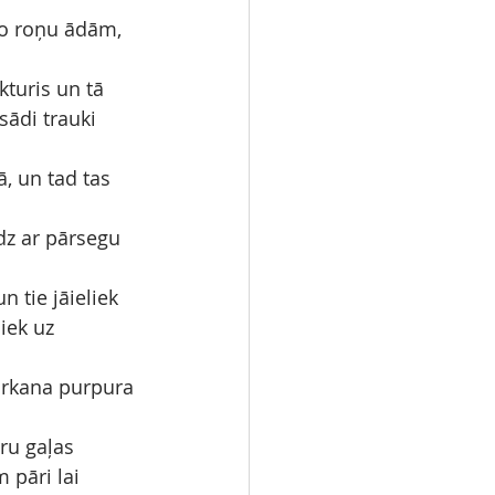
no roņu ādām, 
turis un tā 
sādi trauki 
, un tad tas 
edz ar pārsegu 
n tie jāieliek 
iek uz 
sarkana purpura 
uru gaļas 
 pāri lai 