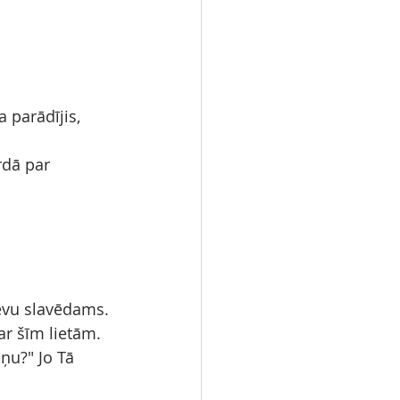
a parādījis, 
rdā par 
ievu slavēdams.
ar šīm lietām.
iņu?" Jo Tā 