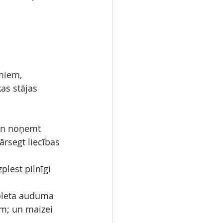
amiem,
as stājas 
 un noņemt 
ārsegt liecības 
lest pilnīgi 
ioleta auduma 
im; un maizei 