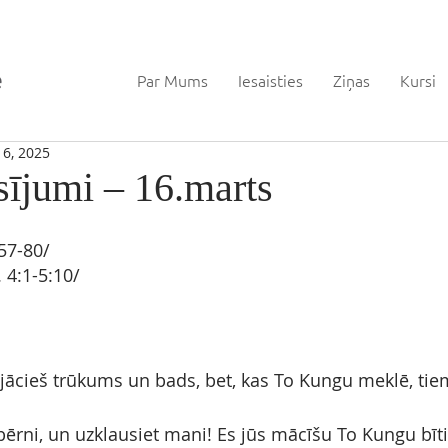
Par Mums
Iesaisties
Ziņas
Kursi
6, 2025
sījumi – 16.marts
57-80/
 
4:1-5:10/
ācieš trūkums un bads, bet, kas To Kungu meklē, tie
bērni, un uzklausiet mani! Es jūs mācīšu To Kungu bīti