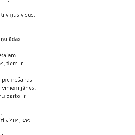
i viņus visus, 
oņu ādas 
ētajam 
s, tiem ir 
 pie nešanas 
s viņiem jānes.
ņu darbs ir 
,
i visus, kas 