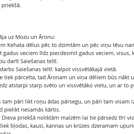
 priekšā.
āja uz Mozu un Āronu:
tiem Kehata dēlus pēc to dzimtām un pēc viņu tēvu n
it gadus veciem līdz piecdesmit gadus veciem, visus, k
u darīt Saiešanas teltī.
 darbs Saiešanas teltī: kalpot vissvētākajā vietā.
e tiek pārcelta, tad Āronam un viņa dēliem būs nākt
dz atstarpi starp svēto un vissvētāko vietu, un ar to p
tam pāri likt roņu ādas pārsegu, un pāri tam visam izp
d pielikt nesamās kārtis.
 Dieva priekšā noliktām maizēm lai tie pārsedz tīri v
uzliek bļodas, kausi, kannas un krūzes dzeramam upur
rodas.