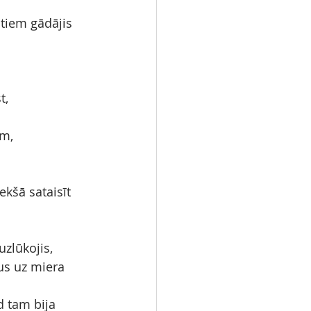
 tiem gādājis 
t,
am,
ekšā sataisīt 
uzlūkojis,
us uz miera 
d tam bija 