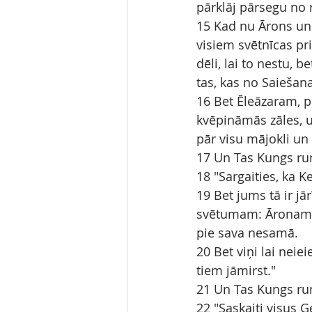
pārklāj pārsegu no 
15 Kad nu Ārons un 
visiem svētnīcas pr
dēli, lai to nestu, b
tas, kas no Saiešan
16 Bet Ēleāzaram, p
kvēpināmās zāles, u
pār visu mājokli un 
17 Un Tas Kungs ru
18 "Sargaities, ka K
19 Bet jums tā ir jā
svētumam: Āronam un
pie sava nesamā.
20 Bet viņi lai neiei
tiem jāmirst."
21 Un Tas Kungs ru
22 "Saskaiti visus 