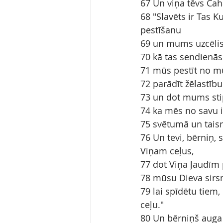
67 Un viņa tēvs Caha
68 "Slavēts ir Tas K
pestīšanu
69 un mums uzcēlis
70 kā tas sendienās 
71 mūs pestīt no mū
72 parādīt žēlastīb
73 un dot mums sti
74 ka mēs no savu i
75 svētumā un taisn
76 Un tevi, bērniņ, 
Viņam ceļus,
77 dot Viņa ļaudīm 
78 mūsu Dieva sirsn
79 lai spīdētu tiem
ceļu."
80 Un bērniņš auga u