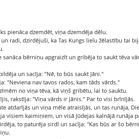
aiks pienāca dzemdēt, viņa dzemdēja dēlu.
n radi, dzirdējuši, ka Tas Kungs lielu žēlastību tai bij
u.
e sanāca bērniņu apgraizīt un gribēja to saukt tēva vā
ildēja un sacīja: "Nē, to būs saukt Jāni."
īja: "Neviena nav tavos rados, kam tāds vārds."
 zīmēm no viņa tēva, kā viņš gribētu, lai to sauktu.
is, rakstīja: "Viņa vārds ir Jānis." Par to visi brīnījās.
te atdarījās un viņa mēle atraisījās, un tas runāja, D
āja visiem kaimiņiem, un visā Jūdejas kalnājā runāja p
irdēja, to paturēja sirdī un sacīja: "Kas būs ar šo bērn
iņu.