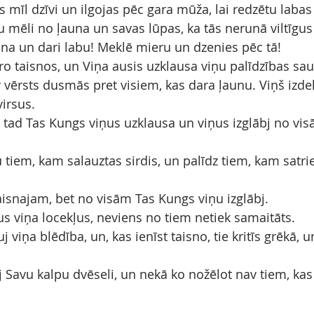
kas mīl dzīvi un ilgojas pēc gara mūža, lai redzētu laba
u mēli no ļauna un savas lūpas, ka tās nerunā viltīgus
na un dari labu! Meklē mieru un dzenies pēc tā!
ro taisnos, un Viņa ausis uzklausa viņu palīdzības sa
r vērsts dusmās pret visiem, kas dara ļaunu. Viņš izde
irsus.
, tad Tas Kungs viņus uzklausa un viņus izglābj no vis
 tiem, kam salauztas sirdis, un palīdz tiem, kam satri
isnajam, bet no visām Tas Kungs viņu izglābj.
us viņa locekļus, neviens no tiem netiek samaitāts.
 viņa blēdība, un, kas ienīst taisno, tie kritīs grēkā, 
j Savu kalpu dvēseli, un nekā ko nožēlot nav tiem, kas