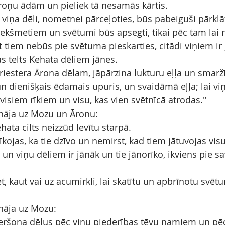
roņu ādām un pieliek tā nesamās kārtis.
viņa dēli, nometnei pārceļoties, būs pabeiguši pārklāt
iekšmetiem un svētumi būs apsegti, tikai pēc tam lai 
et tiem nebūs pie svētuma pieskarties, citādi viņiem ir j
as telts Kehata dēliem jānes.
riestera Ārona dēlam, jāpārzina lukturu eļļa un smarž
n dienišķais ēdamais upuris, un svaidāmā eļļa; lai viņ
visiem rīkiem un visu, kas vien svētnīcā atrodas."
nāja uz Mozu un Āronu:
ehata cilts neizzūd levītu starpā.
rīkojas, ka tie dzīvo un nemirst, kad tiem jātuvojas vi
 viņu dēliem ir jānāk un tie jānorīko, ikviens pie s
et, kaut vai uz acumirkli, lai skatītu un apbrīnotu svēt
nāja uz Mozu:
Geršona dēlus pēc viņu piederības tēvu namiem un pēc