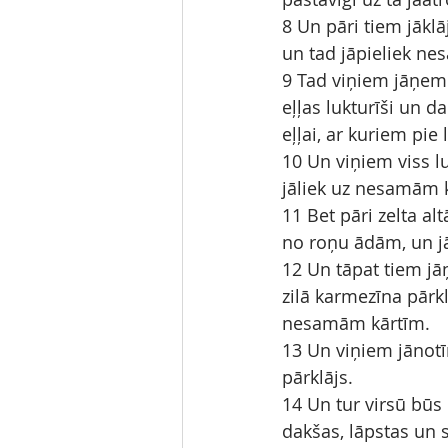
8 Un pāri tiem jākl
un tad jāpieliek ne
9 Tad viņiem jāņem 
eļļas lukturīši un da
eļļai, ar kuriem pie 
10 Un viņiem viss lu
jāliek uz nesamām 
11 Bet pāri zelta al
no roņu ādām, un jā
12 Un tāpat tiem jāņe
zilā karmezīna pārk
nesamām kārtīm.
13 Un viņiem jānotī
pārklājs.
14 Un tur virsū būs 
dakšas, lāpstas un s