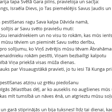
rija tapa Svētā Gara pilns, pravietoja un sacīja:
ungs, Israēla Dievs, jo Tas piemeklējis Savus ļaudis un
 pestīšanas ragu Sava kalpa Dāvida namā,
solījis ar Savu svēto praviešu muti:
su ienaidniekiem un no visu to rokām, kas mūs ienīs
u mūsu tēviem un pieminēt Savu svēto derību,
pro solījumu, ko Viņš zvērējis mūsu tēvam Ābrahām
enaidnieku rokām pestīti, Viņam bezbailīgi kalpotu
ībā Viņa priekšā visas mūža dienas.
sauks par Visuaugstākā pravieti, jo tu iesi Tā Kunga pri
pestīšanas atziņu uz grēku piedošanu
īgās žēlastības dēļ, ar ko auseklis no augšienes mūs 
, kas mīt tumsībā un nāves ēnā, un atgrieztu mūsu soļ
n garā stiprinājās un bija tuksnesī līdz tai dienai, ka