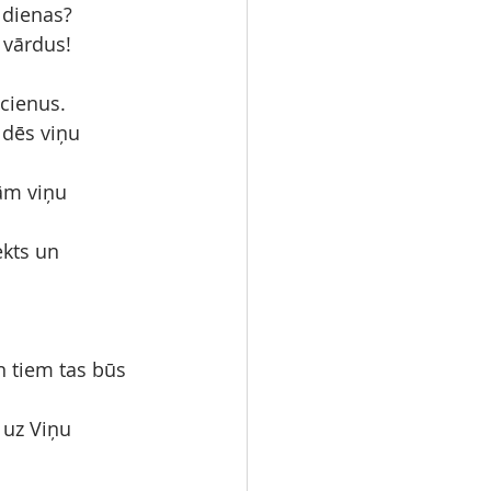
s dienas?
 vārdus!
ucienus.
ldēs viņu 
ām viņu 
ekts un 
un tiem tas būs 
 uz Viņu 