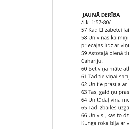
JAUNĀ DERĪBA
/Lk
.
1:57-80/
57 Kad Elizabetei l
58 Un viņas kaimiņi u
priecājās līdz ar viņ
59 Astotajā dienā ti
Cahariju.
60 Bet viņa māte atb
61 Tad tie viņai sac
62 Un tie prasīja ar
63 Tas, galdiņu prasīj
64 Un tūdaļ viņa mu
65 Tad izbailes uzg
66 Un visi, kas to dz
Kunga roka bija ar v