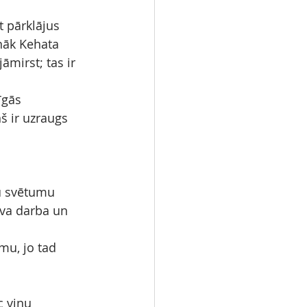
 pārklājus 
nāk Kehata 
āmirst; tas ir 
īgās 
š ir uzraugs 
su svētumu 
ava darba un 
umu, jo tad 
 viņu 