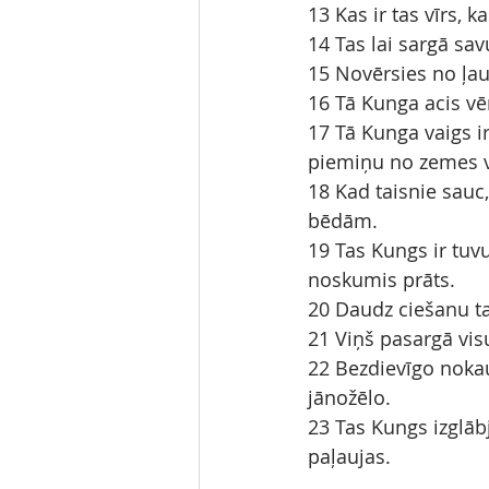
13 Kas ir tas vīrs, 
14 Tas lai sargā sav
15 Novērsies no ļau
16 Tā Kunga acis vē
17 Tā Kunga vaigs i
piemiņu no zemes v
18 Kad taisnie sauc
bēdām.
19 Tas Kungs ir tuvu
noskumis prāts.
20 Daudz ciešanu ta
21 Viņš pasargā vis
22 Bezdievīgo nokauj
jānožēlo.
23 Tas Kungs izglāb
paļaujas.