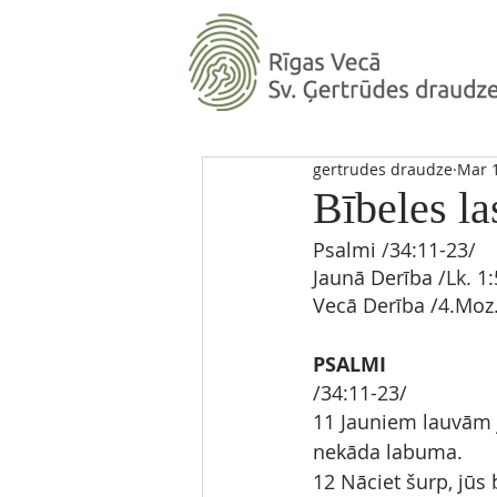
gertrudes draudze
Mar 1
Bībeles la
Psalmi 
/
34:11-23
/ 
Jaunā Derība
 /Lk. 
1:
Vecā Derība
/4.Moz.
PSALMI
/34:11-23/
11 Jauniem lauvām j
nekāda labuma.
12 Nāciet šurp, jūs 