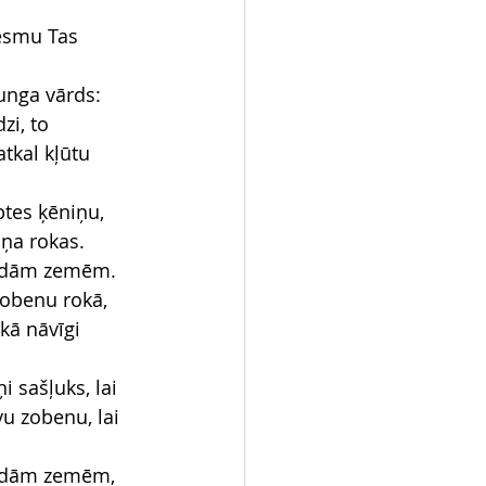
 esmu Tas 
unga vārds:
zi, to 
tkal kļūtu 
ptes ķēniņu, 
iņa rokas.
ažādām zemēm.
obenu rokā, 
kā nāvīgi 
 sašļuks, lai 
u zobenu, lai 
ažādām zemēm, 