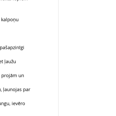
u kalpoņu 
pašapzinīgi 
t ļaužu 
t projām un 
, ļaunojas par 
ungu, ievēro 