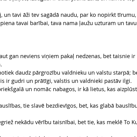
rbj, un tavi āži tev sagādā naudu, par ko nopirkt tīrumu,
s piena tavai barībai, tava nama ļaužu uzturam un tav
aut gan neviens viņiem pakaļ nedzenas, bet taisnie ir 
.
otiek daudz pārgrozību valdnieku un valstu starpā; be
s ir gudri un prātīgi, valstis un valdnieki pastāv ilgi.
priekšgalā un nomāc nabagos, ir kā lietus, kas aizplūs
uslības, tie slavē bezdievīgos, bet, kas glabā bauslību
griež nekādu vērību taisnībai, bet tie, kas meklē To K