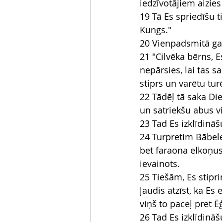
iedzīvotājiem aizies
19 Tā Es spriedīšu ti
Kungs."
20 Vienpadsmitā ga
21 "Cilvēka bērns, E
nepārsies, lai tas s
stiprs un varētu tur
22 Tādēļ tā saka Die
un satriekšu abus vi
23 Tad Es izklīdinā
24 Turpretim Bābel
bet faraona elkoņus
ievainots.
25 Tiešām, Es stipri
ļaudis atzīst, ka E
viņš to paceļ pret Ē
26 Tad Es izklīdinā