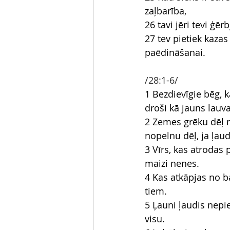
zaļbarība,
26 tavi jēri tevi ģē
27 tev pietiek kaza
paēdināšanai.
/28:1-6/
1 Bezdievīgie bēg, k
droši kā jauns lauva
2 Zemes grēku dēļ n
nopelnu dēļ, ja ļaudi
3 Vīrs, kas atrodas 
maizi nenes.
4 Kas atkāpjas no ba
tiem.
5 Ļauni ļaudis nepie
visu.