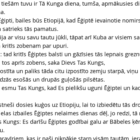
a, tiešām tuvu ir Tā Kunga diena, tumša, apmākusies di
na.
ipti, bailes būs Etiopijā, kad Ēģiptē ievainotie nomirs
 satrieks tās pamatus.
idija ar visu savu tautu jūkli, tāpat arī Kuba ar visiem s
 kritīs zobenam par upuri.
 tad kritīs Ēģiptes balsti un gāzīsies tās lepnais grez
i tos aprīs zobens, saka Dievs Tas Kungs,
stīta un paliks tāda citu izpostīto zemju starpā, viņu 
līdzās esošās un drupās guļošās pilsētas.
Es esmu Tas Kungs, kad Es pielikšu uguni Ēģiptei un kad 
tneši dosies kuģos uz Etiopiju, lai to izbiedētu tās dr
ielas izbailes Ēģiptes nelaimes dienas dēļ, jo redzi, tā
s Kungs: Es darīšu Ēģiptes godībai galu ar Bābeles ķē
u.
ravīriem, kas ir paši niknākie starp visām tautām, iera