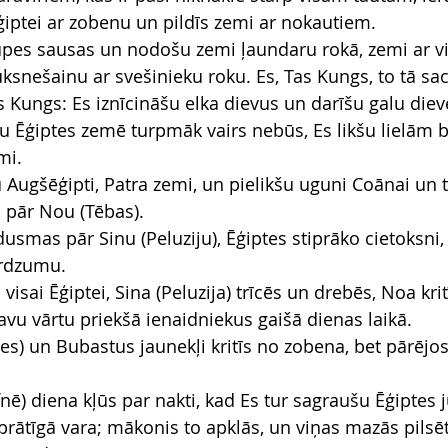
ģiptei ar zobenu un pildīs zemi ar nokautiem.
pes sausas un nodošu zemi ļaundaru rokā, zemi ar vis
ksnešainu ar svešinieku roku. Es, Tas Kungs, to tā sac
s Kungs: Es iznīcināšu elka dievus un darīšu galu die
u Ēģiptes zemē turpmāk vairs nebūs, Es likšu lielām 
mi.
u Augšēģipti, Patra zemi, un pielikšu uguni Coānai un 
 pār Nou (Tēbas).
dusmas pār Sinu (Peluziju), Ēģiptes stiprāko cietoksni,
rdzumu.
 visai Ēģiptei, Sina (Peluzija) trīcēs un drebēs, Noa kr
avu vārtu priekšā ienaidniekus gaišā dienas laikā.
es) un Bubastus jaunekļi kritīs no zobena, bet pārējos
ē) diena kļūs par nakti, kad Es tur sagraušu Ēģiptes j
prātīgā vara; mākonis to apklās, un viņas mazās pilsē