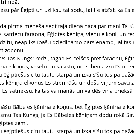
 trimdā.
esu pār Ēģipti un uzlikšu tai sodu, lai tie atzīst, ka Es
da pirmā mēneša septītajā dienā nāca pār mani Tā K
s satriecu faraona, Ēģiptes ķēniņa, vienu elkoni, un red
adzītu, neapliks īpašu dziedināmo pārsienamo, lai tas a
ēt zobenu.
vs Tas Kungs: redzi, tagad Es celšos pret faraonu, Ēģi
ņa elkoņus, veselo un sasisto, un zobens izkritīs no v
šu ēģiptiešus citu tautu starpā un izkaisīšu tos pa d
es ķēniņa elkoņus Es stiprināšu un došu viņam savu z
 Es satriekšu, ka tas vaimanās un vaidēs viņa priekšā 
nāšu Bābeles ķēniņa elkoņus, bet Ēģiptes ķēniņa elkoņi
s esmu Tas Kungs, ja Es Bābeles ķēniņam dodu rokā Sav
ģiptes zemi.
šu ēģiptiešus citu tautu starpā un izkaisīšu tos pa d