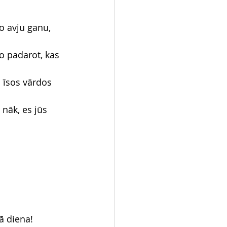
o avju ganu, 
to padarot, kas 
 īsos vārdos 
 nāk, es jūs 
ā diena!