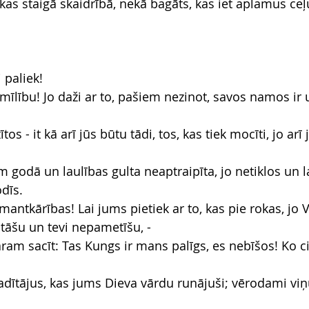
kas staigā skaidrībā, nekā bagāts, kas iet aplamus ceļ
 paliek!
smīlību! Jo daži ar to, pašiem nezinot, savos namos ir
tos - it kā arī jūs būtu tādi, tos, kas tiek mocīti, jo arī
iem godā un laulības gulta neaptraipīta, jo netiklos un l
dīs.
mantkārības! Lai jums pietiek ar to, kas pie rokas, jo V
tstāšu un tevi nepametīšu, -
aram sacīt: Tas Kungs ir mans palīgs, es nebīšos! Ko c
adītājus, kas jums Dieva vārdu runājuši; vērodami viņu
!