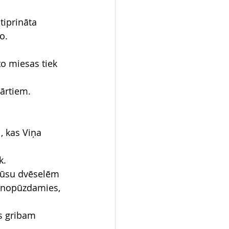
tiprināta 
o.
to miesas tiek 
vārtiem.
, kas Viņa 
k.
 jūsu dvēselēm 
is nopūzdamies, 
s gribam 