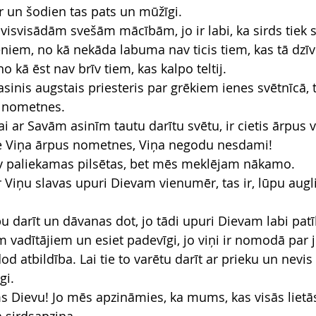
ar un šodien tas pats un mūžīgi.
 visvisādām svešām mācībām, jo ir labi, ka sirds tiek s
eniem, no kā nekāda labuma nav ticis tiem, kas tā dzīv
o kā ēst nav brīv tiem, kas kalpo teltij.
sinis augstais priesteris par grēkiem ienes svētnīcā, 
 nometnes.
lai ar Savām asinīm tautu darītu svētu, ir cietis ārpus 
ie Viņa ārpus nometnes, Viņa negodu nesdami!
v paliekamas pilsētas, bet mēs meklējam nākamo.
 Viņu slavas upuri Dievam vienumēr, tas ir, lūpu augli
u darīt un dāvanas dot, jo tādi upuri Dievam labi patī
m vadītājiem un esiet padevīgi, jo viņi ir nomodā par
od atbildība. Lai tie to varētu darīt ar prieku un nev
gi.
 Dievu! Jo mēs apzināmies, ka mums, kas visās lietā