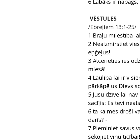
6 Labāks ir nabags, 
VĒSTULES
/Ebrejiem 13
:1-25
/
1 Brāļu mīlestība lai
2 Neaizmirstiet vie
eņģeļus!
3 Atcerieties ieslodzī
miesā!
4 Laulība lai ir vis
pārkāpējus Dievs so
5 Jūsu dzīvē lai nav 
sacījis: Es tevi nea
6 tā ka mēs droši v
darīs? -
7 Pieminiet savus v
sekojiet viņu ticībai