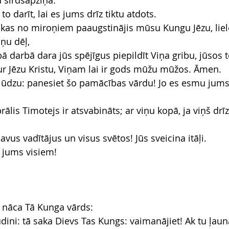
a sirdsapziņa.
to darīt, lai es jums drīz tiktu atdots.
 kas no miroņiem paaugstinājis mūsu Kungu Jēzu, liel
ņu dēļ,
abā darbā dara jūs spējīgus piepildīt Viņa gribu, jūsos 
ur Jēzu Kristu, Viņam lai ir gods mūžu mūžos. Āmen.
i, lūdzu: panesiet šo pamācības vārdu! Jo es esmu jums
rālis Timotejs ir atsvabināts; ar viņu kopā, ja viņš drīz
savus vadītājus un visus svētos! Jūs sveicina itāļi.
ar jums visiem!
 nāca Tā Kunga vārds:
udini: tā saka Dievs Tas Kungs: vaimanājiet! Ak tu ļaun