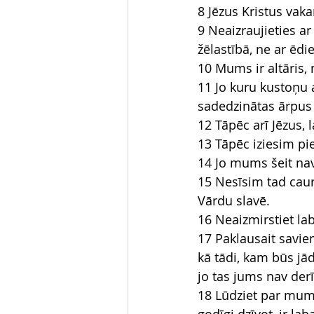
8 Jēzus Kristus vak
9 Neaizraujieties ar
žēlastībā, ne ar ēdi
10 Mums ir altāris, n
11 Jo kuru kustoņu a
sadedzinātas ārpus
12 Tāpēc arī Jēzus, 
13 Tāpēc iziesim p
14 Jo mums šeit na
15 Nesīsim tad caur
Vārdu slavē.
16 Neaizmirstiet lab
17 Paklausait savie
kā tādi, kam būs jād
jo tas jums nav derī
18 Lūdziet par mums