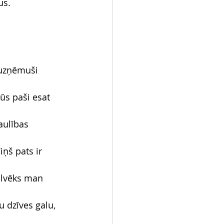
us.
 uzņēmuši 
 jūs paši esat 
aulības 
iņš pats ir 
ilvēks man 
 dzīves galu, 