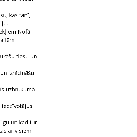
u, kas tanī, 
īju.
vekļiem Nofā 
bailēm 
turēšu tiesu un 
 un iznīcināšu 
itīs uzbrukumā 
 iedzīvotājus 
ūgu un kad tur 
tas ar visiem 