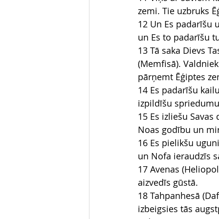
zemi. Tie uzbruks Ē
12 Un Es padarīšu u
un Es to padarīšu tu
13 Tā saka Dievs Ta
(Memfisā). Valdniek
pārņemt Ēģiptes ze
14 Es padarīšu kail
izpildīšu spriedumu
15 Es izliešu Savas 
Noas godību un mi
16 Es pielikšu uguni
un Nofa ieraudzīs s
17 Avenas (Heliopol
aizvedīs gūstā.
18 Tahpanhesā (Dafn
izbeigsies tās augst