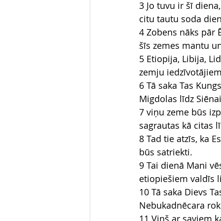
3 Jo tuvu ir šī dien
citu tautu soda die
4 Zobens nāks pār Ēģ
šīs zemes mantu un
5 Etiopija, Libija, L
zemju iedzīvotājiem
6 Tā saka Tas Kungs:
Migdolas līdz Siēna
7 viņu zeme būs izpo
sagrautas kā citas 
8 Tad tie atzīs, ka 
būs satriekti.
9 Tai dienā Mani vēs
etiopiešiem valdīs l
10 Tā saka Dievs Ta
Nebukadnēcara rok
11 Viņš ar saviem ka