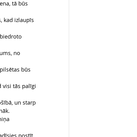
ena, tā būs 
, kad izlaupīs 
abiedroto 
nums, no 
pilsētas būs 
visi tās palīgi 
ošībā, un starp 
 nāk.
niņa 
dīsies postīt 