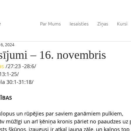
Par Mums
Iesaisties
Ziņas
Kursi
6, 2024
sījumi – 16. novembris
as
/27:23 -28
:6
/ 
13
:1-25
/
la 30
:1-31:18/
ĪBAS
īklopus un rūpējies par saviem ganāmiem pulkiem,
v mūžīgi un arī ķēniņa kronis pāriet no paaudzes uz 
sts šķūņos, izaugusi ir atkal jauna zāle, un kalnos top