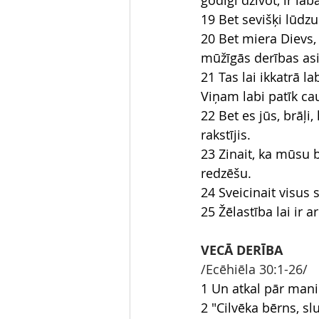
godīgi dzīvot, ir lab
19 Bet sevišķi lūdzu 
20 Bet miera Dievs,
mūžīgās derības asi
21 Tas lai ikkatrā l
Viņam labi patīk ca
22 Bet es jūs, brāļ
rakstījis.
23 Zinait, ka mūsu b
redzēšu.
24 Sveicinait visus 
25 Žēlastība lai ir 
VECĀ DERĪBA
/Ecēhiēla 30:1-26/
1 Un atkal pār mani
2 "Cilvēka bērns, sl