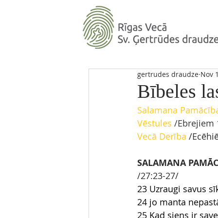
gertrudes draudze
Nov 1
Bībeles la
Salamana Pamācīb
Vēstules
 /Ebrejiem 
Vecā Derība
/Ecēhiē
SALAMANA PAMĀC
/27:23-27/
23 Uzraugi savus s
24 jo manta nepastā
25 Kad siens ir save