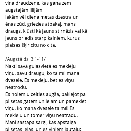
viņa draudzene, kas gana zem 
augstajām lilijām.
Iekām vēl diena metas dzestra un 
ēnas zūd, griezies atpakaļ, mans 
draugs, kļūsti kā jauns stirnāzis vai kā 
jauns briedis starp kalniem, kurus 
plaisas šķir citu no cita.
/Augstā dz. 3:1-11/
Naktī savā guļasvietā es meklēju 
viņu, savu draugu, ko tā mīl mana 
dvēsele. Es meklēju, bet es viņu 
neatrodu.
Es nolemju celties augšā, paklejot pa 
pilsētas gātēm un ielām un pameklēt 
viņu, ko mana dvēsele tā mīl! Es 
meklēju un tomēr viņu neatradu.
Mani sastapa sargi, kas apstaigā 
pilsētas ielas, un es viņiem jautāju: 