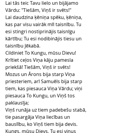
Lai tās teic Tavu lielo un bijājamo 
Vārdu: "Tiešām, Viņš ir svēts!"
Lai daudzina ķēniņa spēku, ķēniņa, 
kas par visu vairāk mīl taisnību. Tu 
esi stingri nostiprinājis taisnīgu 
kārtību; Tu esi nodibinājis tiesu un 
taisnību Jēkabā.
Cildiniet To Kungu, mūsu Dievu! 
Krītiet ceļos Viņa kāju pamesla 
priekšā! Tiešām, Viņš ir svēts!
Mozus un Ārons bija starp Viņa 
priesteriem, arī Samuēls bija starp 
tiem, kas piesauca Viņa Vārdu; viņi 
piesauca To Kungu, un Viņš tos 
paklausīja;
Viņš runāja uz tiem padebešu stabā, 
tie pasargāja Viņa liecības un 
bauslību, ko Viņš tiem bija devis.
Kungs, mūsu Dievs, Tu esi viņus 