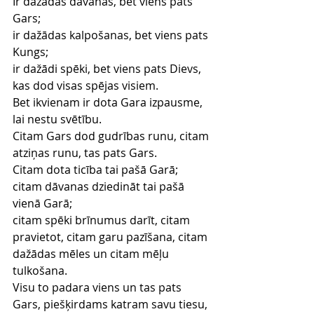
Ir dažādas dāvanas, bet viens pats 
Gars;
ir dažādas kalpošanas, bet viens pats 
Kungs;
ir dažādi spēki, bet viens pats Dievs, 
kas dod visas spējas visiem.
Bet ikvienam ir dota Gara izpausme, 
lai nestu svētību.
Citam Gars dod gudrības runu, citam 
atziņas runu, tas pats Gars.
Citam dota ticība tai pašā Garā; 
citam dāvanas dziedināt tai pašā 
vienā Garā;
citam spēki brīnumus darīt, citam 
pravietot, citam garu pazīšana, citam 
dažādas mēles un citam mēļu 
tulkošana.
Visu to padara viens un tas pats 
Gars, piešķirdams katram savu tiesu, 