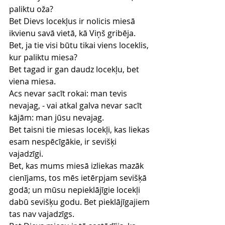
paliktu oža?
Bet Dievs locekļus ir nolicis miesā 
ikvienu savā vietā, kā Viņš gribēja.
Bet, ja tie visi būtu tikai viens loceklis, 
kur paliktu miesa?
Bet tagad ir gan daudz locekļu, bet 
viena miesa.
Acs nevar sacīt rokai: man tevis 
nevajag, - vai atkal galva nevar sacīt 
kājām: man jūsu nevajag.
Bet taisni tie miesas locekļi, kas liekas 
esam nespēcīgākie, ir sevišķi 
vajadzīgi.
Bet, kas mums miesā izliekas mazāk 
cienījams, tos mēs ietērpjam sevišķā 
godā; un mūsu nepieklājīgie locekļi 
dabū sevišķu godu. Bet pieklājīgajiem 
tas nav vajadzīgs.