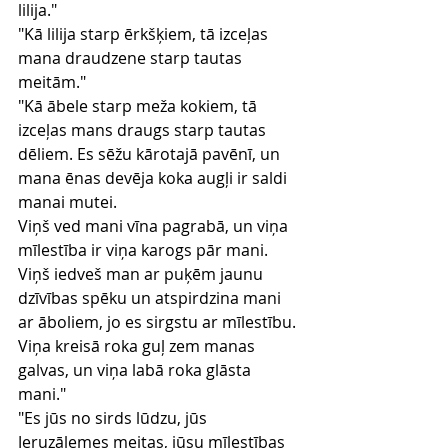
lilija."
"Kā lilija starp ērkšķiem, tā izceļas 
mana draudzene starp tautas 
meitām."
"Kā ābele starp meža kokiem, tā 
izceļas mans draugs starp tautas 
dēliem. Es sēžu kārotajā pavēnī, un 
mana ēnas devēja koka augļi ir saldi 
manai mutei.
Viņš ved mani vīna pagrabā, un viņa 
mīlestība ir viņa karogs pār mani.
Viņš iedveš man ar puķēm jaunu 
dzīvības spēku un atspirdzina mani 
ar āboliem, jo es sirgstu ar mīlestību.
Viņa kreisā roka guļ zem manas 
galvas, un viņa labā roka glāsta 
mani."
"Es jūs no sirds lūdzu, jūs 
Jeruzālemes meitas, jūsu mīlestības 