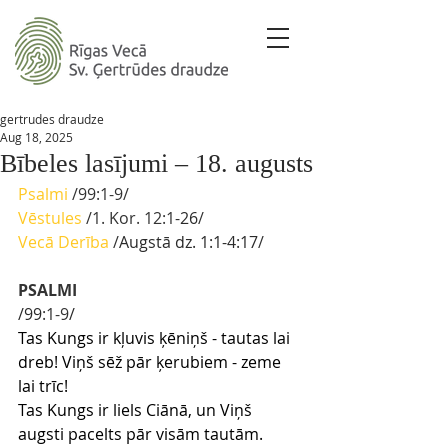
gertrudes draudze
Aug 18, 2025
Bībeles lasījumi – 18. augusts
P
salmi
/99:1-9/ 
Vēstules
 /1. Kor. 12:1
-26
/
Vecā Derība
 /
Augstā dz. 1:1-4:17
/
PSALMI
/99
:1-9
/
Tas Kungs ir kļuvis ķēniņš - tautas lai 
dreb! Viņš sēž pār ķerubiem - zeme 
lai trīc!
Tas Kungs ir liels Ciānā, un Viņš 
augsti pacelts pār visām tautām.