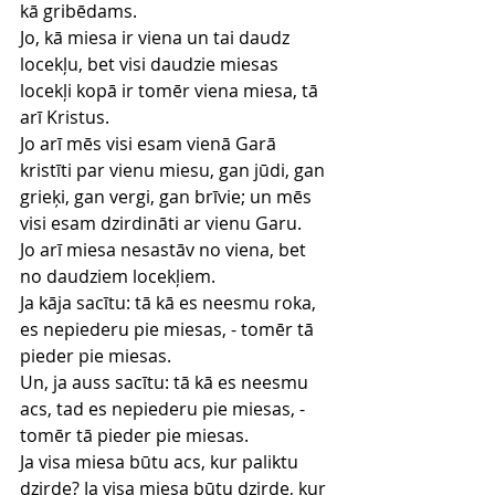
kā gribēdams.
Jo, kā miesa ir viena un tai daudz 
locekļu, bet visi daudzie miesas 
locekļi kopā ir tomēr viena miesa, tā 
arī Kristus.
Jo arī mēs visi esam vienā Garā 
kristīti par vienu miesu, gan jūdi, gan 
grieķi, gan vergi, gan brīvie; un mēs 
visi esam dzirdināti ar vienu Garu.
Jo arī miesa nesastāv no viena, bet 
no daudziem locekļiem.
Ja kāja sacītu: tā kā es neesmu roka, 
es nepiederu pie miesas, - tomēr tā 
pieder pie miesas.
Un, ja auss sacītu: tā kā es neesmu 
acs, tad es nepiederu pie miesas, - 
tomēr tā pieder pie miesas.
Ja visa miesa būtu acs, kur paliktu 
dzirde? Ja visa miesa būtu dzirde, kur 