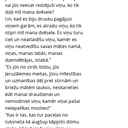
vai jūs neesat redzējuši viņu, ko tik 
dziļi mīl mana dvēsele?
Un, kad es biju drusku pagājusi 
viņiem garām, es atradu viņu, ko tik 
stipri mīl mana dvēsele. Es viņu turu 
ciet un neatlaidīšu viņu, kamēr es 
viņu neatvedīšu savas mātes namā, 
viņas, manas labās, manas 
dzemdētājas, istabā."
"Es jūs no sirds lūdzu, jūs 
Jeruzālemes meitas, jūsu mīlestības 
un uzmanības dēļ pret stirnām un 
briežu mātēm laukos, neskarieties 
klāt manai draudzenei un 
nemodiniet viņu, kamēr viņai pašai 
neiepatīkas mosties!"
"Kas ir tas, kas tur paceļas no 
tuksneša kā augšup kāpjošs dūmu 