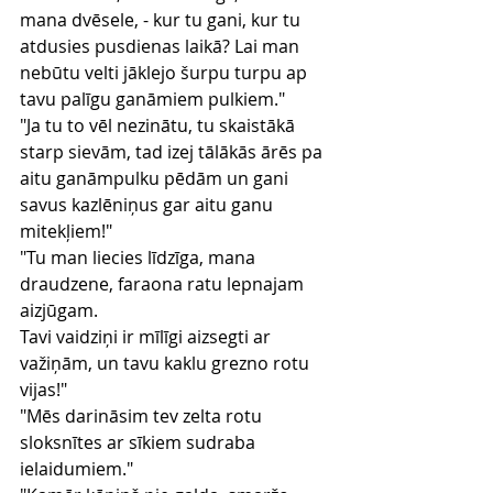
mana dvēsele, - kur tu gani, kur tu 
atdusies pusdienas laikā? Lai man 
nebūtu velti jāklejo šurpu turpu ap 
tavu palīgu ganāmiem pulkiem."
"Ja tu to vēl nezinātu, tu skaistākā 
starp sievām, tad izej tālākās ārēs pa 
aitu ganāmpulku pēdām un gani 
savus kazlēniņus gar aitu ganu 
mitekļiem!"
"Tu man liecies līdzīga, mana 
draudzene, faraona ratu lepnajam 
aizjūgam.
Tavi vaidziņi ir mīlīgi aizsegti ar 
važiņām, un tavu kaklu grezno rotu 
vijas!"
"Mēs darināsim tev zelta rotu 
sloksnītes ar sīkiem sudraba 
ielaidumiem."