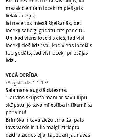
Bet Dievs miesu ir tā sastādījis, ka 
mazāk cienītam loceklim piešķīris 
lielāku cieņu,
lai neceltos miesā šķelšanās, bet 
locekļi saticīgi gādātu cits par citu.
Un, kad viens loceklis cieš, tad visi 
locekļi cieš līdzi; vai, kad viens loceklis 
top godāts, tad visi locekļi priecājas 
līdzi.
VECĀ DERĪBA
/Augstā dz. 1:1-17/
Salamana augstā dziesma.
"Lai viņš skūpsta mani ar savu lūpu 
skūpstu, jo tava mīlestība ir tīkamāka 
par vīnu!
Brīnišķa ir tavu ziežu smarža; pats 
tavs vārds ir it kā maigi iztriepta 
dzidra ziedes eļļa, tāpēc arī jaunavas 