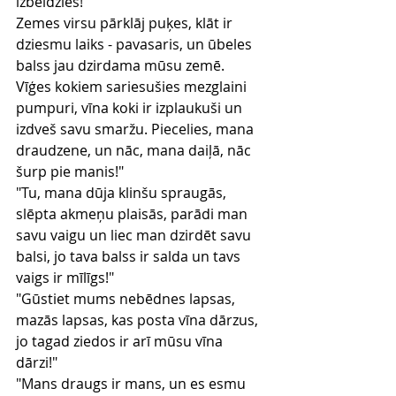
izbeidzies!
Zemes virsu pārklāj puķes, klāt ir 
dziesmu laiks - pavasaris, un ūbeles 
balss jau dzirdama mūsu zemē.
Vīģes kokiem sariesušies mezglaini 
pumpuri, vīna koki ir izplaukuši un 
izdveš savu smaržu. Piecelies, mana 
draudzene, un nāc, mana daiļā, nāc 
šurp pie manis!"
"Tu, mana dūja klinšu spraugās, 
slēpta akmeņu plaisās, parādi man 
savu vaigu un liec man dzirdēt savu 
balsi, jo tava balss ir salda un tavs 
vaigs ir mīlīgs!"
"Gūstiet mums nebēdnes lapsas, 
mazās lapsas, kas posta vīna dārzus, 
jo tagad ziedos ir arī mūsu vīna 
dārzi!"
"Mans draugs ir mans, un es esmu 