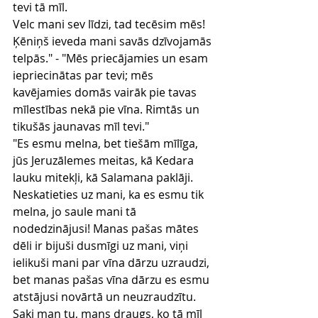
tevi tā mīl.
Velc mani sev līdzi, tad tecēsim mēs! 
Ķēniņš ieveda mani savās dzīvojamās 
telpās." - "Mēs priecājamies un esam 
iepriecinātas par tevi; mēs 
kavējamies domās vairāk pie tavas 
mīlestības nekā pie vīna. Rimtās un 
tikušās jaunavas mīl tevi."
"Es esmu melna, bet tiešām mīlīga, 
jūs Jeruzālemes meitas, kā Kedara 
lauku mitekļi, kā Salamana paklāji.
Neskatieties uz mani, ka es esmu tik 
melna, jo saule mani tā 
nodedzinājusi! Manas pašas mātes 
dēli ir bijuši dusmīgi uz mani, viņi 
ielikuši mani par vīna dārzu uzraudzi, 
bet manas pašas vīna dārzu es esmu 
atstājusi novārtā un neuzraudzītu.
Saki man tu, mans draugs, ko tā mīl 