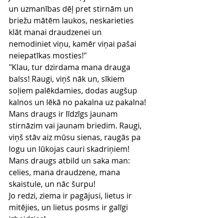
un uzmanības dēļ pret stirnām un 
briežu mātēm laukos, neskarieties 
klāt manai draudzenei un 
nemodiniet viņu, kamēr viņai pašai 
neiepatīkas mosties!"
"Klau, tur dzirdama mana drauga 
balss! Raugi, viņš nāk un, sīkiem 
soļiem palēkdamies, dodas augšup 
kalnos un lēkā no pakalna uz pakalna!
Mans draugs ir līdzīgs jaunam 
stirnāzim vai jaunam briedim. Raugi, 
viņš stāv aiz mūsu sienas, raugās pa 
logu un lūkojas cauri skadriņiem!
Mans draugs atbild un saka man: 
celies, mana draudzene, mana 
skaistule, un nāc šurpu!
Jo redzi, ziema ir pagājusi, lietus ir 
mitējies, un lietus posms ir galīgi 