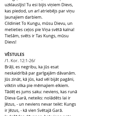
uzklausījis! Tu esi bijis viņiem Dievs, 
kas piedod, un arī atriebējs par viņu 
ļaunajiem darbiem.
Cildiniet To Kungu, mūsu Dievu, un 
metieties ceļos pie Viņa svētā kalna! 
Tiešām, svēts ir Tas Kungs, mūsu 
Dievs!
VĒSTULES
/1
. Kor. 12:1-26
/
Brāļi, es negribu, ka jūs esat 
neskaidrībā par garīgajām dāvanām.
Jūs zināt, kā jūs, kad vēl bijāt pagāni, 
vilktin vilka pie mēmajiem elkiem.
Tādēļ es jums saku: neviens, kas runā 
Dieva Garā, neteiks: nolādēts lai ir 
Jēzus, - un neviens nevar teikt: Kungs 
ir Jēzus, - kā vien Svētajā Garā.