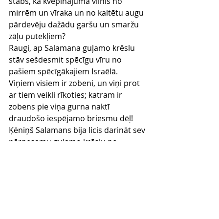
stabs, kā kvēpinājuma vilnis no 
mirrēm un vīraka un no kaltētu augu 
pārdevēju dažādu garšu un smaržu 
zāļu putekļiem?
Raugi, ap Salamana guļamo krēslu 
stāv sešdesmit spēcīgu vīru no 
pašiem spēcīgākajiem Israēlā.
Viņiem visiem ir zobeni, un viņi prot 
ar tiem veikli rīkoties; katram ir 
zobens pie viņa gurna naktī 
draudošo iespējamo briesmu dēļ!
Ķēniņš Salamans bija licis darināt sev 
pārnesamu guļamo krēslu no 
Libanona ciedru koka.
Tā balsti ir izgatavoti no sudraba, tā 
atzveltne un pārklājums ir no zelta, 
pats sēdeklis purpura, bet no 
iekšpuses šo krēslu ir dāsni 
izdaiļojušas Jeruzālemes meitas aiz 