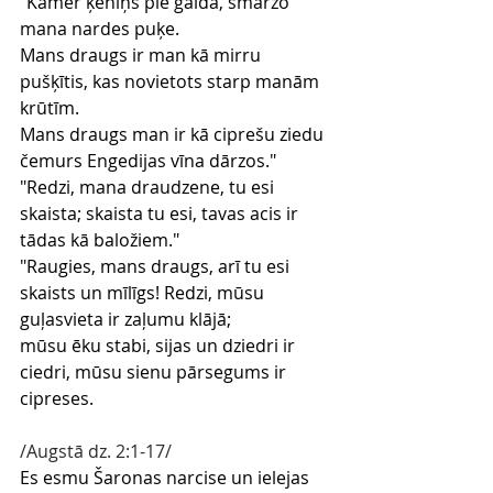
"Kamēr ķēniņš pie galda, smaržo 
mana nardes puķe.
Mans draugs ir man kā mirru 
pušķītis, kas novietots starp manām 
krūtīm.
Mans draugs man ir kā ciprešu ziedu 
čemurs Engedijas vīna dārzos."
"Redzi, mana draudzene, tu esi 
skaista; skaista tu esi, tavas acis ir 
tādas kā baložiem."
"Raugies, mans draugs, arī tu esi 
skaists un mīlīgs! Redzi, mūsu 
guļasvieta ir zaļumu klājā;
mūsu ēku stabi, sijas un dziedri ir 
ciedri, mūsu sienu pārsegums ir 
cipreses.
/Augstā dz. 2:1-17/
Es esmu Šaronas narcise un ielejas 