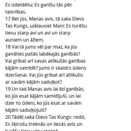
Es izdeldēšu; Es ganīšu tās pēc 
taisnības.
17 Bet jūs, Manas avis, tā saka Dievs 
Tas Kungs, uzklausiet Mani: Es turēšu 
tiesu starp avi un avi un starp 
auniem un āžiem.
18 Vai tā jums vēl par maz, ka jūs 
ganāties pašās labākajās ganībās? 
Vai gribat arī savas atlikušās ganības 
kājām samīdīt? Jums ir skaidrs ūdens 
dzeršanai. Vai jūs gribat arī atlikušo 
ar savām kājām saduļķot?
19 Un tad Manas avis lai ēd ganībās, 
ko jūs esat kājām samīdījuši, un lai 
dzer to ūdeni, ko jūs esat ar savām 
kājām saduļķojuši?
20 Tādēļ saka Dievs Tas Kungs: redzi, 
Es šķirošu treknās un liesās avis un 