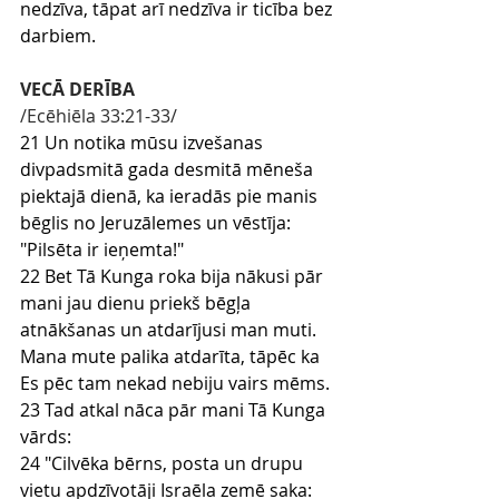
nedzīva, tāpat arī nedzīva ir ticība bez 
darbiem.
VECĀ DERĪBA
/Ecēhiēla 33:21-33/
21 Un notika mūsu izvešanas 
divpadsmitā gada desmitā mēneša 
piektajā dienā, ka ieradās pie manis 
bēglis no Jeruzālemes un vēstīja: 
"Pilsēta ir ieņemta!"
22 Bet Tā Kunga roka bija nākusi pār 
mani jau dienu priekš bēgļa 
atnākšanas un atdarījusi man muti. 
Mana mute palika atdarīta, tāpēc ka 
Es pēc tam nekad nebiju vairs mēms.
23 Tad atkal nāca pār mani Tā Kunga 
vārds:
24 "Cilvēka bērns, posta un drupu 
vietu apdzīvotāji Israēla zemē saka: 