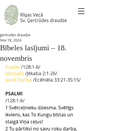
gertrudes draudze
Nov 18, 2024
Bībeles lasījumi – 18.
novembris
Psalmi
/
128:1-6
/ 
Vēstules
 /Jēkaba 
2:1-26
/
Vecā Derība
/Ecēhiēla 
33:21-35:15/
PSALMI
/128:1-6/
1 Svētceļnieku dziesma. Svētīgs 
ikviens, kas To Kungu bīstas un 
staigā Viņa ceļus!
2 Tu pārtiksi no savu roku darba, 