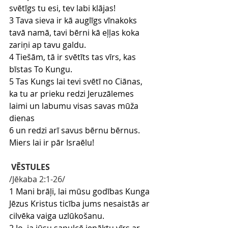
svētīgs tu esi, tev labi klājas!
3 Tava sieva ir kā auglīgs vīnakoks 
tavā namā, tavi bērni kā eļļas koka 
zariņi ap tavu galdu.
4 Tiešām, tā ir svētīts tas vīrs, kas 
bīstas To Kungu.
5 Tas Kungs lai tevi svētī no Ciānas, 
ka tu ar prieku redzi Jeruzālemes 
laimi un labumu visas savas mūža 
dienas
6 un redzi arī savus bērnu bērnus. 
Miers lai ir pār Israēlu!
VĒSTULES
/Jēkaba 2
:1-26
/
1 Mani brāļi, lai mūsu godības Kunga 
Jēzus Kristus ticība jums nesaistās ar 
cilvēka vaiga uzlūkošanu.