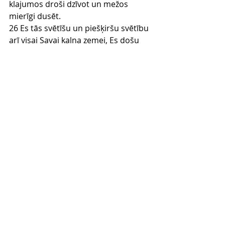
klajumos droši dzīvot un mežos 
mierīgi dusēt.
26 Es tās svētīšu un piešķiršu svētību 
arī visai Savai kalna zemei, Es došu 
lietu savā laikā: tas būs svētības 
lietus.
27 Koki laukā nesīs savus augļus, un 
zeme dos savu ražu, un tie droši 
dzīvos savā zemē un atzīs, ka Es 
esmu Tas Kungs, ja Es sarauju viņu 
jūga sakas un atsvabinu tos no viņu 
verdzinātāju rokas.
28 Tad tie nebūs vairs tautām par 
laupījumu, meža zvēri tos neaprīs, tie 
dzīvos drošībā, un neviens tos 
netraucēs un nebiedēs.
29 Es tiem došu ražīgus un auglīgus 
stādus, tā ka tiem nebūs jācieš savā 
zemē bads un nebūs jādzird tautu 