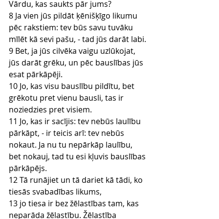
Vārdu, kas saukts pār jums?
8 Ja vien jūs pildāt ķēnišķīgo likumu 
pēc rakstiem: tev būs savu tuvāku 
mīlēt kā sevi pašu, - tad jūs darāt labi.
9 Bet, ja jūs cilvēka vaigu uzlūkojat, 
jūs darāt grēku, un pēc bauslības jūs 
esat pārkāpēji.
10 Jo, kas visu bauslību pildītu, bet 
grēkotu pret vienu bausli, tas ir 
noziedzies pret visiem.
11 Jo, kas ir sacījis: tev nebūs laulību 
pārkāpt, - ir teicis arī: tev nebūs 
nokaut. Ja nu tu nepārkāp laulību, 
bet nokauj, tad tu esi kļuvis bauslības 
pārkāpējs.
12 Tā runājiet un tā dariet kā tādi, ko 
tiesās svabadības likums,
13 jo tiesa ir bez žēlastības tam, kas 
neparāda žēlastību. Žēlastība 