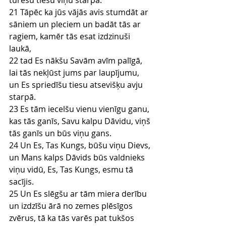
turēšu tiesu viņu starpā.
21 Tāpēc ka jūs vājās avis stumdāt ar 
sāniem un pleciem un badāt tās ar 
ragiem, kamēr tās esat izdzinuši 
laukā,
22 tad Es nākšu Savām avīm palīgā, 
lai tās nekļūst jums par laupījumu, 
un Es spriedīšu tiesu atsevišķu avju 
starpā.
23 Es tām iecelšu vienu vienīgu ganu, 
kas tās ganīs, Savu kalpu Dāvidu, viņš 
tās ganīs un būs viņu gans.
24 Un Es, Tas Kungs, būšu viņu Dievs, 
un Mans kalps Dāvids būs valdnieks 
viņu vidū, Es, Tas Kungs, esmu tā 
sacījis.
25 Un Es slēgšu ar tām miera derību 
un izdzīšu ārā no zemes plēsīgos 
zvērus, tā ka tās varēs pat tukšos 