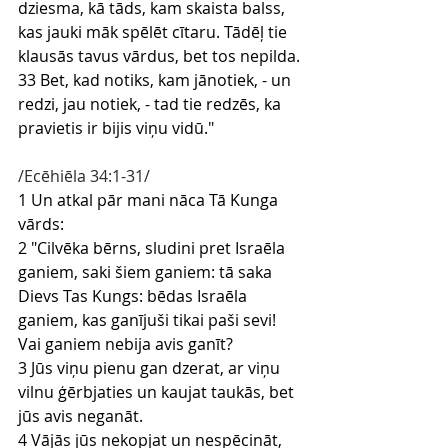
dziesma, kā tāds, kam skaista balss, 
kas jauki māk spēlēt cītaru. Tādēļ tie 
klausās tavus vārdus, bet tos nepilda.
33 Bet, kad notiks, kam jānotiek, - un 
redzi, jau notiek, - tad tie redzēs, ka 
pravietis ir bijis viņu vidū."
/Ecēhiēla 34:1-31/
1 Un atkal pār mani nāca Tā Kunga 
vārds:
2 "Cilvēka bērns, sludini pret Israēla 
ganiem, saki šiem ganiem: tā saka 
Dievs Tas Kungs: bēdas Israēla 
ganiem, kas ganījuši tikai paši sevi! 
Vai ganiem nebija avis ganīt?
3 Jūs viņu pienu gan dzerat, ar viņu 
vilnu ģērbjaties un kaujat taukās, bet 
jūs avis neganāt.
4 Vājās jūs nekopjat un nespēcināt, 