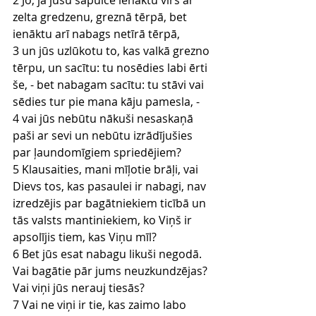
2 Jo, ja jūsu sapulcē ienāktu vīrs ar 
zelta gredzenu, greznā tērpā, bet 
ienāktu arī nabags netīrā tērpā,
3 un jūs uzlūkotu to, kas valkā grezno 
tērpu, un sacītu: tu nosēdies labi ērti 
še, - bet nabagam sacītu: tu stāvi vai 
sēdies tur pie mana kāju pamesla, -
4 vai jūs nebūtu nākuši nesaskaņā 
paši ar sevi un nebūtu izrādījušies 
par ļaundomīgiem spriedējiem?
5 Klausaities, mani mīļotie brāļi, vai 
Dievs tos, kas pasaulei ir nabagi, nav 
izredzējis par bagātniekiem ticībā un 
tās valsts mantiniekiem, ko Viņš ir 
apsolījis tiem, kas Viņu mīl?
6 Bet jūs esat nabagu likuši negodā. 
Vai bagātie pār jums neuzkundzējas? 
Vai viņi jūs nerauj tiesās?
7 Vai ne viņi ir tie, kas zaimo labo 