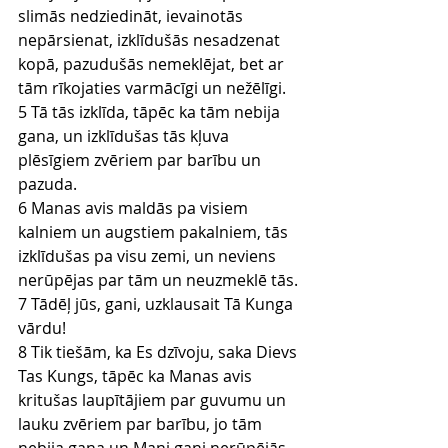
slimās nedziedināt, ievainotās 
nepārsienat, izklīdušās nesadzenat 
kopā, pazudušās nemeklējat, bet ar 
tām rīkojaties varmācīgi un nežēlīgi.
5 Tā tās izklīda, tāpēc ka tām nebija 
gana, un izklīdušas tās kļuva 
plēsīgiem zvēriem par barību un 
pazuda.
6 Manas avis maldās pa visiem 
kalniem un augstiem pakalniem, tās 
izklīdušas pa visu zemi, un neviens 
nerūpējas par tām un neuzmeklē tās.
7 Tādēļ jūs, gani, uzklausait Tā Kunga 
vārdu!
8 Tik tiešām, ka Es dzīvoju, saka Dievs 
Tas Kungs, tāpēc ka Manas avis 
kritušas laupītājiem par guvumu un 
lauku zvēriem par barību, jo tām 