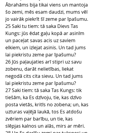
Ābrahāms bija tikai viens un mantoja 
šo zemi, mēs esam daudzi, mums vēl 
jo vairāk piekrīt šī zeme par īpašumu.
25 Saki tu tiem: tā saka Dievs Tas 
Kungs: jūs ēdat gaļu kopā ar asinīm 
un paceļat savas acis uz saviem 
elkiem, un izlejat asinis. Un tad jums 
lai piekristu zeme par īpašumu?
26 Jūs paļaujaties arī stipri uz savu 
zobenu, darāt nelietības, liekat 
negodā cits cita sievu. Un tad jums 
lai piekristu zeme par īpašumu?
27 Saki tiem: tā saka Tas Kungs: tik 
tiešām, ka Es dzīvoju, tie, kas dzīvo 
posta vietās, kritīs no zobena; un, kas 
uzturas vaļējā laukā, tos Es atdošu 
zvēriem par barību, un tie, kas 
slēpjas kalnos un alās, mirs ar mēri.