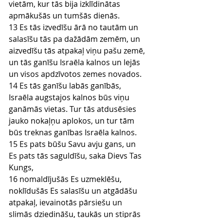
vietām, kur tās bija izklīdinātas 
apmākušās un tumšās dienās.
13 Es tās izvedīšu ārā no tautām un 
salasīšu tās pa dažādām zemēm, un 
aizvedīšu tās atpakaļ viņu pašu zemē, 
un tās ganīšu Israēla kalnos un lejās 
un visos apdzīvotos zemes novados.
14 Es tās ganīšu labās ganībās, 
Israēla augstajos kalnos būs viņu 
ganāmās vietas. Tur tās atdusēsies 
jauko nokaļņu aplokos, un tur tām 
būs treknas ganības Israēla kalnos.
15 Es pats būšu Savu avju gans, un 
Es pats tās saguldīšu, saka Dievs Tas 
Kungs,
16 nomaldījušās Es uzmeklēšu, 
noklīdušās Es salasīšu un atgādāšu 
atpakaļ, ievainotās pārsiešu un 
slimās dziedināšu, taukās un stiprās 