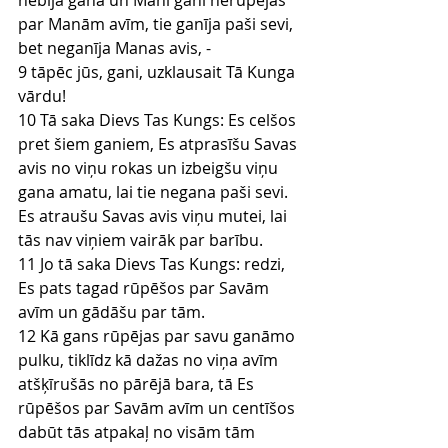
nebija gana un Mani gani nerūpējās 
par Manām avīm, tie ganīja paši sevi, 
bet neganīja Manas avis, -
9 tāpēc jūs, gani, uzklausait Tā Kunga 
vārdu!
10 Tā saka Dievs Tas Kungs: Es celšos 
pret šiem ganiem, Es atprasīšu Savas 
avis no viņu rokas un izbeigšu viņu 
gana amatu, lai tie negana paši sevi. 
Es atraušu Savas avis viņu mutei, lai 
tās nav viņiem vairāk par barību.
11 Jo tā saka Dievs Tas Kungs: redzi, 
Es pats tagad rūpēšos par Savām 
avīm un gādāšu par tām.
12 Kā gans rūpējas par savu ganāmo 
pulku, tiklīdz kā dažas no viņa avīm 
atšķīrušās no pārējā bara, tā Es 
rūpēšos par Savām avīm un centīšos 
dabūt tās atpakaļ no visām tām 