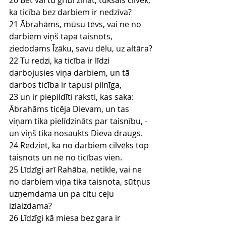
20 Bet vai tu gribi zināt, tukšais cilvēk, 
ka ticība bez darbiem ir nedzīva?
21 Ābrahāms, mūsu tēvs, vai ne no 
darbiem viņš tapa taisnots, 
ziedodams Īzāku, savu dēlu, uz altāra?
22 Tu redzi, ka ticība ir līdzi 
darbojusies viņa darbiem, un tā 
darbos ticība ir tapusi pilnīga,
23 un ir piepildīti raksti, kas saka: 
Ābrahāms ticēja Dievam, un tas 
viņam tika pielīdzināts par taisnību, - 
un viņš tika nosaukts Dieva draugs.
24 Redziet, ka no darbiem cilvēks top 
taisnots un ne no ticības vien.
25 Līdzīgi arī Rahāba, netikle, vai ne 
no darbiem viņa tika taisnota, sūtņus 
uzņemdama un pa citu ceļu 
izlaizdama?
26 Līdzīgi kā miesa bez gara ir 