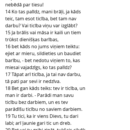
nebēdā par tiesu!
14 Ko tas palīdz, mani brāļi, ja kāds 
teic, tam esot ticība, bet tam nav 
darbu? Vai ticība viņu var izglābt?
15 Ja brālis vai māsa ir kaili un tiem 
trūkst dienišķas barības,
16 bet kāds no jums viņiem teiktu: 
ejiet ar mieru, sildieties un baudiet 
barību, - bet nedotu viņiem to, kas 
miesai vajadzīgs, ko tas palīdz?
17 Tāpat arī ticība, ja tai nav darbu, 
tā pati par sevi ir nedzīva.
18 Bet gan kāds teiks: tev ir ticība, un 
man ir darbi. - Parādi man savu 
ticību bez darbiem, un es tev 
parādīšu ticību no saviem darbiem.
19 Tu tici, ka ir viens Dievs, tu dari 
labi; arī ļaunie gari tic un dreb.