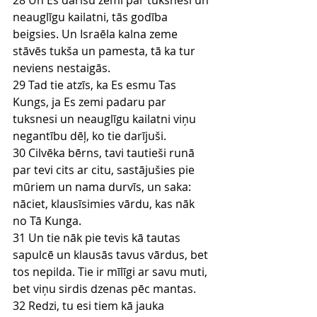
28 Un Es darīšu zemi par tuksnesi un 
neauglīgu kailatni, tās godība 
beigsies. Un Israēla kalna zeme 
stāvēs tukša un pamesta, tā ka tur 
neviens nestaigās.
29 Tad tie atzīs, ka Es esmu Tas 
Kungs, ja Es zemi padaru par 
tuksnesi un neauglīgu kailatni viņu 
negantību dēļ, ko tie darījuši.
30 Cilvēka bērns, tavi tautieši runā 
par tevi cits ar citu, sastājušies pie 
mūriem un nama durvīs, un saka: 
nāciet, klausīsimies vārdu, kas nāk 
no Tā Kunga.
31 Un tie nāk pie tevis kā tautas 
sapulcē un klausās tavus vārdus, bet 
tos nepilda. Tie ir mīlīgi ar savu muti, 
bet viņu sirdis dzenas pēc mantas.
32 Redzi, tu esi tiem kā jauka 