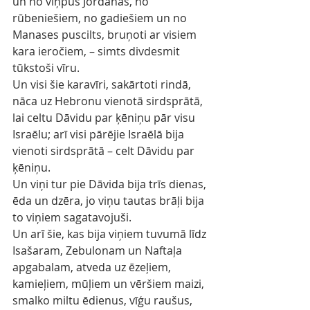
un no viņpus Jordānas, no 
rūbeniešiem, no gadiešiem un no 
Manases puscilts, bruņoti ar visiem 
kara ieročiem, – simts divdesmit 
tūkstoši vīru.
Un visi šie karavīri, sakārtoti rindā, 
nāca uz Hebronu vienotā sirdsprātā, 
lai celtu Dāvidu par ķēniņu pār visu 
Israēlu; arī visi pārējie Israēlā bija 
vienoti sirdsprātā – celt Dāvidu par 
ķēniņu.
Un viņi tur pie Dāvida bija trīs dienas, 
ēda un dzēra, jo viņu tautas brāļi bija 
to viņiem sagatavojuši.
Un arī šie, kas bija viņiem tuvumā līdz 
Isašaram, Zebulonam un Naftaļa 
apgabalam, atveda uz ēzeļiem, 
kamieļiem, mūļiem un vēršiem maizi, 
smalko miltu ēdienus, vīģu raušus, 