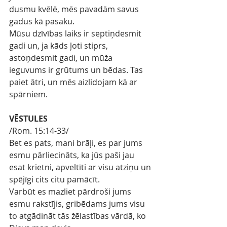
dusmu kvēlē, mēs pavadām savus 
gadus kā pasaku.
Mūsu dzīvības laiks ir septiņdesmit 
gadi un, ja kāds ļoti stiprs, 
astoņdesmit gadi, un mūža 
ieguvums ir grūtums un bēdas. Tas 
paiet ātri, un mēs aizlidojam kā ar 
spārniem.
VĒSTULES
/Rom. 15:14-33/
Bet es pats, mani brāļi, es par jums 
esmu pārliecināts, ka jūs paši jau 
esat krietni, apveltīti ar visu atziņu un 
spējīgi cits citu pamācīt.
Varbūt es mazliet pārdroši jums 
esmu rakstījis, gribēdams jums visu 
to atgādināt tās žēlastības vārdā, ko 