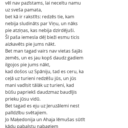
vēl nav pazīstams, lai neceltu namu 
uz sveša pamata,
bet kā ir rakstīts: redzēs tie, kam 
nebija sludināts par Viņu, un nāks 
pie atziņas, kas nebija dzirdējuši.
Šī paša iemesla dēļ bieži esmu ticis 
aizkavēts pie jums nākt.
Bet man tagad vairs nav vietas šajās 
zemēs, un es jau kopš daudz gadiem 
ilgojos pie jums nākt,
kad došos uz Spāniju, tad es ceru, ka 
ceļā uz turieni redzēšu jūs, un jūs 
mani vadīsit tālāk uz turieni, kad 
būšu papriekš daudzmaz baudījis 
prieku jūsu vidū.
Bet tagad es eju uz Jeruzālemi nest 
palīdzību svētajiem.
Jo Maķedonija un Ahaja lēmušas sūtīt 
kādu pabalstu nabagiem 