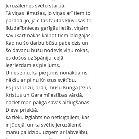
Jeruzālemes svēto starpā.
Tā viņas lēmušas, jo viņas arī tiem to 
parādā: jo, ja citas tautas kļuvušas to 
līdzdalībnieces garīgās lietās, viņām 
savukārt nākas kalpot tiem laicīgajās.
Kad nu šo darbu būšu pabeidzis un 
šo dāvanu būšu nodevis viņu rokās, 
es došos uz Spāniju, ceļā 
iegriezdamies pie jums.
Un es zinu, ka pie jums nonākdams, 
nākšu ar pilnu Kristus svētību.
Es jūs lūdzu, brāļi, mūsu Kunga Jēzus 
Kristus un Gara mīlestības vārdā, 
nāciet man palīgā savās aizlūgšanās 
Dieva priekšā,
ka tieku izglābts no neticīgajiem, kas 
ir Jūdejā, un ka svētie Jeruzālemē 
manu palīdzību uzņem ar labvēlību.