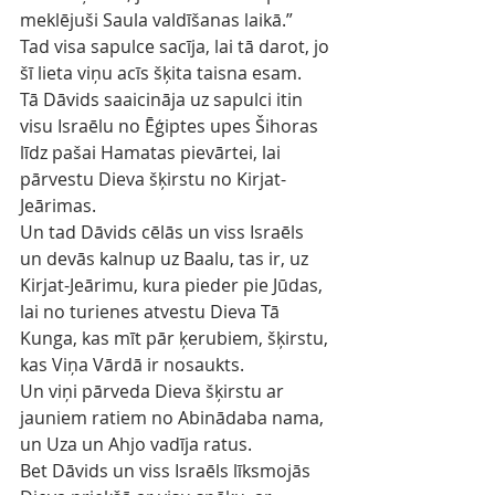
meklējuši Saula valdīšanas laikā.”
Tad visa sapulce sacīja, lai tā darot, jo 
šī lieta viņu acīs šķita taisna esam.
Tā Dāvids saaicināja uz sapulci itin 
visu Israēlu no Ēģiptes upes Šihoras 
līdz pašai Hamatas pievārtei, lai 
pārvestu Dieva šķirstu no Kirjat-
Jeārimas.
Un tad Dāvids cēlās un viss Israēls 
un devās kalnup uz Baalu, tas ir, uz 
Kirjat-Jeārimu, kura pieder pie Jūdas, 
lai no turienes atvestu Dieva Tā 
Kunga, kas mīt pār ķerubiem, šķirstu, 
kas Viņa Vārdā ir nosaukts.
Un viņi pārveda Dieva šķirstu ar 
jauniem ratiem no Abinādaba nama, 
un Uza un Ahjo vadīja ratus.
Bet Dāvids un viss Israēls līksmojās 