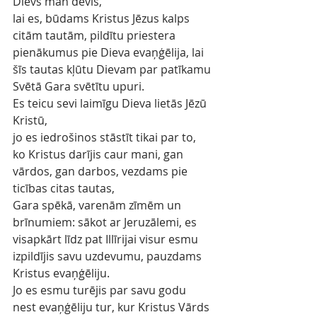
Dievs man devis,
lai es, būdams Kristus Jēzus kalps 
citām tautām, pildītu priestera 
pienākumus pie Dieva evaņģēlija, lai 
šīs tautas kļūtu Dievam par patīkamu 
Svētā Gara svētītu upuri.
Es teicu sevi laimīgu Dieva lietās Jēzū 
Kristū,
jo es iedrošinos stāstīt tikai par to, 
ko Kristus darījis caur mani, gan 
vārdos, gan darbos, vezdams pie 
ticības citas tautas,
Gara spēkā, varenām zīmēm un 
brīnumiem: sākot ar Jeruzālemi, es 
visapkārt līdz pat Illīrijai visur esmu 
izpildījis savu uzdevumu, pauzdams 
Kristus evaņģēliju.
Jo es esmu turējis par savu godu 
nest evaņģēliju tur, kur Kristus Vārds 