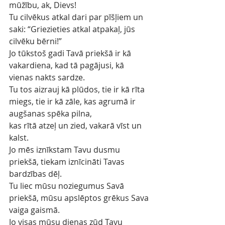
mūžību, ak, Dievs!
Tu cilvēkus atkal dari par pīšļiem un 
saki: “Griezieties atkal atpakaļ, jūs 
cilvēku bērni!”
Jo tūkstoš gadi Tavā priekšā ir kā 
vakardiena, kad tā pagājusi, kā 
vienas nakts sardze.
Tu tos aizrauj kā plūdos, tie ir kā rīta 
miegs, tie ir kā zāle, kas agrumā ir 
augšanas spēka pilna,
kas rītā atzeļ un zied, vakarā vīst un 
kalst.
Jo mēs iznīkstam Tavu dusmu 
priekšā, tiekam iznīcināti Tavas 
bardzības dēļ.
Tu liec mūsu noziegumus Savā 
priekšā, mūsu apslēptos grēkus Sava 
vaiga gaismā.
Jo visas mūsu dienas zūd Tavu 