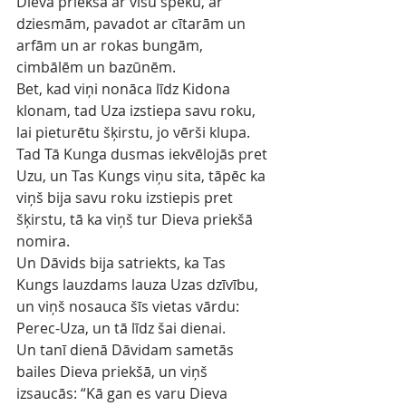
Dieva priekšā ar visu spēku, ar 
dziesmām, pavadot ar cītarām un 
arfām un ar rokas bungām, 
cimbālēm un bazūnēm.
Bet, kad viņi nonāca līdz Kidona 
klonam, tad Uza izstiepa savu roku, 
lai pieturētu šķirstu, jo vērši klupa.
Tad Tā Kunga dusmas iekvēlojās pret 
Uzu, un Tas Kungs viņu sita, tāpēc ka 
viņš bija savu roku izstiepis pret 
šķirstu, tā ka viņš tur Dieva priekšā 
nomira.
Un Dāvids bija satriekts, ka Tas 
Kungs lauzdams lauza Uzas dzīvību, 
un viņš nosauca šīs vietas vārdu: 
Perec-Uza, un tā līdz šai dienai.
Un tanī dienā Dāvidam sametās 
bailes Dieva priekšā, un viņš 
izsaucās: “Kā gan es varu Dieva 