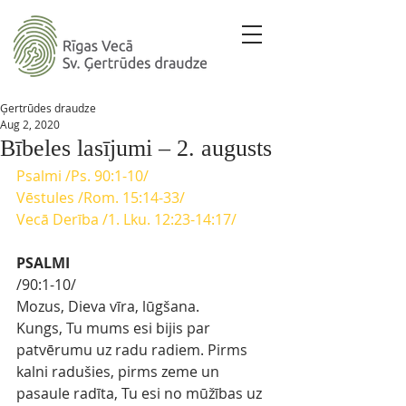
Ģertrūdes draudze
Aug 2, 2020
Bībeles lasījumi – 2. augusts
P
salmi
 /Ps. 90:1-10/
Vēstules
 /Rom. 15:14-33/
Vecā Derība
 /1. Lku. 12:23-14:17/
PSALMI
/90:1-10/
Mozus, Dieva vīra, lūgšana.
Kungs, Tu mums esi bijis par 
patvērumu uz radu radiem. Pirms 
kalni radušies, pirms zeme un 
pasaule radīta, Tu esi no mūžības uz 