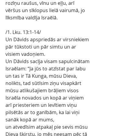
rozīņu raušus, vīnu un eļļu, arī 
vēršus un sīklopus lielā vairumā, jo 
līksmība valdīja Israēlā.
/1. Lku. 13:1-14/
Un Dāvids apspriedās ar virsniekiem 
pār tūkstoti un pār simtu un ar 
visiem vadoņiem.
Un Dāvids sacīja visam sapulcinātam 
Israēlam: “Ja jūs to atzīstat par labu 
un tas ir Tā Kunga, mūsu Dieva, 
nolikts, tad sūtīsim ziņu visapkārt 
mūsu atlikušajiem brāļiem visos 
Israēla novados un kopā ar viņiem 
arī priesteriem un levītiem viņu 
pilsētās ar to ganībām, ka lai viņi 
sanāk kopā ar mums,
un atvedīsim atpakaļ pie sevis mūsu 
Dieva šķirstu, jo mēs neesam pēc tā 