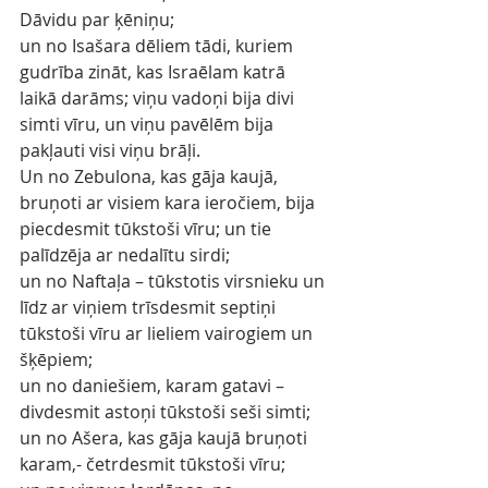
Dāvidu par ķēniņu;
un no Isašara dēliem tādi, kuriem 
gudrība zināt, kas Israēlam katrā 
laikā darāms; viņu vadoņi bija divi 
simti vīru, un viņu pavēlēm bija 
pakļauti visi viņu brāļi.
Un no Zebulona, kas gāja kaujā, 
bruņoti ar visiem kara ieročiem, bija 
piecdesmit tūkstoši vīru; un tie 
palīdzēja ar nedalītu sirdi;
un no Naftaļa – tūkstotis virsnieku un 
līdz ar viņiem trīsdesmit septiņi 
tūkstoši vīru ar lieliem vairogiem un 
šķēpiem;
un no daniešiem, karam gatavi – 
divdesmit astoņi tūkstoši seši simti;
un no Ašera, kas gāja kaujā bruņoti 
karam,- četrdesmit tūkstoši vīru;