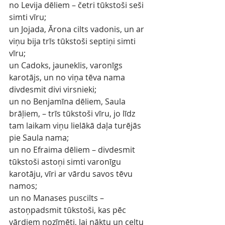
no Levija dēliem – četri tūkstoši seši 
simti vīru;
un Jojada, Ārona cilts vadonis, un ar 
viņu bija trīs tūkstoši septiņi simti 
vīru;
un Cadoks, jauneklis, varonīgs 
karotājs, un no viņa tēva nama 
divdesmit divi virsnieki;
un no Benjamīna dēliem, Saula 
brāļiem, – trīs tūkstoši vīru, jo līdz 
tam laikam viņu lielākā daļa turējās 
pie Saula nama;
un no Efraima dēliem – divdesmit 
tūkstoši astoņi simti varonīgu 
karotāju, vīri ar vārdu savos tēvu 
namos;
un no Manases puscilts – 
astoņpadsmit tūkstoši, kas pēc 
vārdiem nozīmēti, lai nāktu un celtu 