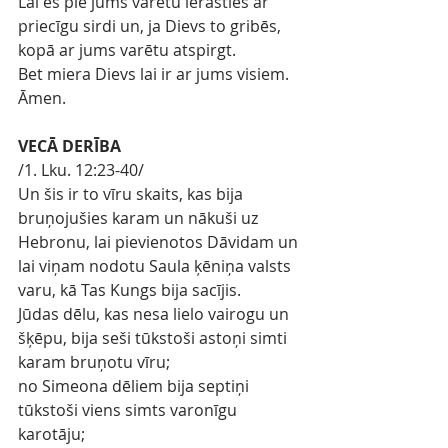
Lai es pie jums varētu ierasties ar 
priecīgu sirdi un, ja Dievs to gribēs, 
kopā ar jums varētu atspirgt.
Bet miera Dievs lai ir ar jums visiem. 
Āmen.
VECĀ DERĪBA
/1. Lku. 12:23-40/
Un šis ir to vīru skaits, kas bija 
bruņojušies karam un nākuši uz 
Hebronu, lai pievienotos Dāvidam un 
lai viņam nodotu Saula ķēniņa valsts 
varu, kā Tas Kungs bija sacījis.
Jūdas dēlu, kas nesa lielo vairogu un 
šķēpu, bija seši tūkstoši astoņi simti 
karam bruņotu vīru;
no Simeona dēliem bija septiņi 
tūkstoši viens simts varonīgu 
karotāju;