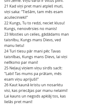
šinī zemē. Viņu vārdi ir viltus pilni.
21 Kad viņi pret mani atpleš muti, 
viņi saka: "Tiešām, tam mēs esam 
aculiecinieki!"
22 Kungs, Tu to redzi, neciet klusu! 
Kungs, nenovērsies no manis!
23 Mosties un celies, gādādams man 
taisnību, Kungs mans Dievs, ved 
manu lietu!
24 Turi tiesu pār mani pēc Tavas 
taisnības, Kungs mans Dievs, lai viņi 
nelīksmo par mani!
25 Neļauj viņiem viņu sirdīs sacīt: 
"Labi! Tas mums pa prātam, mēs 
esam viņu aprijuši!"
26 Kaut kaunā kristu un nosarktu 
visi, kas priecājas par manu nelaimi! 
Lai kauns un negods apklāj tos, kas 
lielās pret mani!