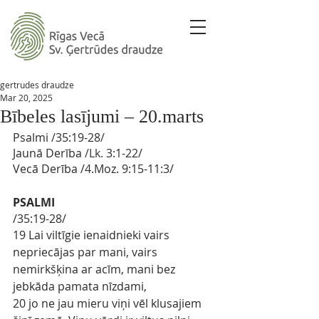
gertrudes draudze
Mar 20, 2025
Bībeles lasījumi – 20.marts
Psalmi 
/
35:19-28
/ 
Jaunā Derība
 /Lk. 
3:1-22/
Vecā Derība
/4.Moz. 
9:15-11:3/
PSALMI
/35:19-28/
19 Lai viltīgie ienaidnieki vairs 
nepriecājas par mani, vairs 
nemirkšķina ar acīm, mani bez 
jebkāda pamata nīzdami,
20 jo ne jau mieru viņi vēl klusajiem 