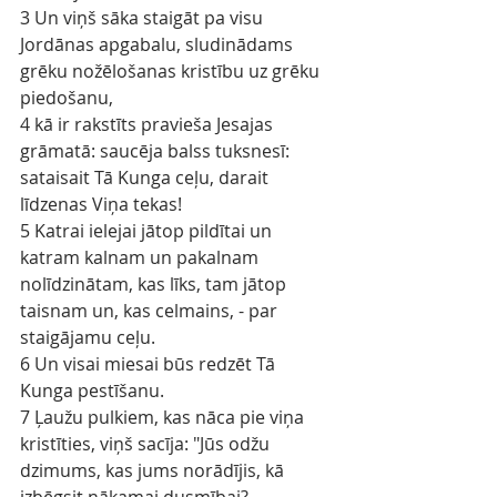
3 Un viņš sāka staigāt pa visu 
Jordānas apgabalu, sludinādams 
grēku nožēlošanas kristību uz grēku 
piedošanu,
4 kā ir rakstīts pravieša Jesajas 
grāmatā: saucēja balss tuksnesī: 
sataisait Tā Kunga ceļu, darait 
līdzenas Viņa tekas!
5 Katrai ielejai jātop pildītai un 
katram kalnam un pakalnam 
nolīdzinātam, kas līks, tam jātop 
taisnam un, kas celmains, - par 
staigājamu ceļu.
6 Un visai miesai būs redzēt Tā 
Kunga pestīšanu.
7 Ļaužu pulkiem, kas nāca pie viņa 
kristīties, viņš sacīja: "Jūs odžu 
dzimums, kas jums norādījis, kā 