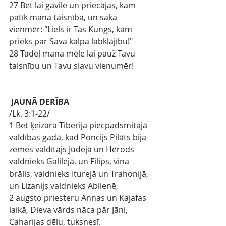
27 Bet lai gavilē un priecājas, kam 
patīk mana taisnība, un saka 
vienmēr: "Liels ir Tas Kungs, kam 
prieks par Sava kalpa labklājību!"
28 Tādēļ mana mēle lai pauž Tavu 
taisnību un Tavu slavu vienumēr!
JAUNĀ DERĪBA
/Lk
.
3:1-22/
1 Bet ķeizara Tiberija piecpadsmitajā 
valdības gadā, kad Poncijs Pilāts bija 
zemes valdītājs Jūdejā un Hērods 
valdnieks Galilejā, un Filips, viņa 
brālis, valdnieks Iturejā un Trahonijā, 
un Lizanijs valdnieks Abilenē,
2 augsto priesteru Annas un Kajafas 
laikā, Dieva vārds nāca pār Jāni, 
Caharijas dēlu, tuksnesī.