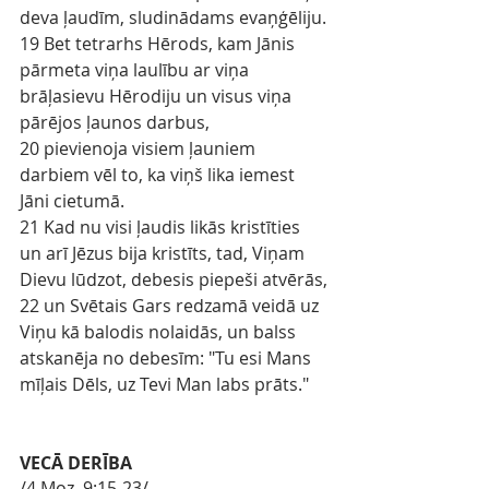
deva ļaudīm, sludinādams evaņģēliju.
19 Bet tetrarhs Hērods, kam Jānis 
pārmeta viņa laulību ar viņa 
brāļasievu Hērodiju un visus viņa 
pārējos ļaunos darbus,
20 pievienoja visiem ļauniem 
darbiem vēl to, ka viņš lika iemest 
Jāni cietumā.
21 Kad nu visi ļaudis likās kristīties 
un arī Jēzus bija kristīts, tad, Viņam 
Dievu lūdzot, debesis piepeši atvērās,
22 un Svētais Gars redzamā veidā uz 
Viņu kā balodis nolaidās, un balss 
atskanēja no debesīm: "Tu esi Mans 
mīļais Dēls, uz Tevi Man labs prāts."
VECĀ DERĪBA
/4.Moz. 9:15-23/