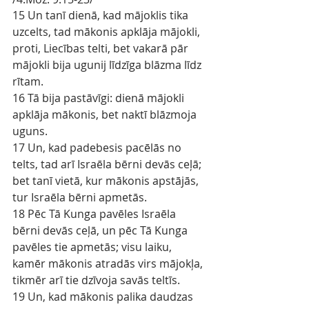
15 Un tanī dienā, kad mājoklis tika 
uzcelts, tad mākonis apklāja mājokli, 
proti, Liecības telti, bet vakarā pār 
mājokli bija ugunij līdzīga blāzma līdz 
rītam.
16 Tā bija pastāvīgi: dienā mājokli 
apklāja mākonis, bet naktī blāzmoja 
uguns.
17 Un, kad padebesis pacēlās no 
telts, tad arī Israēla bērni devās ceļā; 
bet tanī vietā, kur mākonis apstājās, 
tur Israēla bērni apmetās.
18 Pēc Tā Kunga pavēles Israēla 
bērni devās ceļā, un pēc Tā Kunga 
pavēles tie apmetās; visu laiku, 
kamēr mākonis atradās virs mājokļa, 
tikmēr arī tie dzīvoja savās teltīs.
19 Un, kad mākonis palika daudzas 