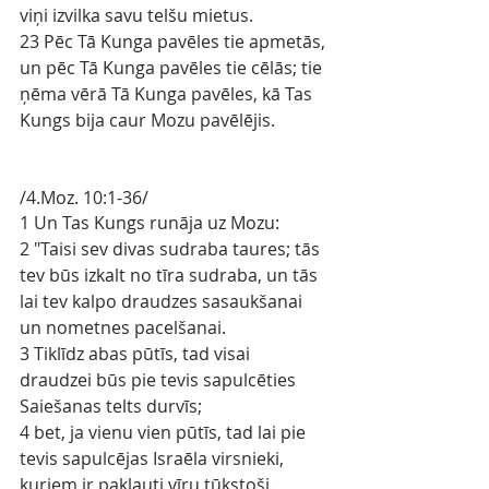
viņi izvilka savu telšu mietus.
23 Pēc Tā Kunga pavēles tie apmetās, 
un pēc Tā Kunga pavēles tie cēlās; tie 
ņēma vērā Tā Kunga pavēles, kā Tas 
Kungs bija caur Mozu pavēlējis.
/4.Moz. 10:1-36/
1 Un Tas Kungs runāja uz Mozu:
2 "Taisi sev divas sudraba taures; tās 
tev būs izkalt no tīra sudraba, un tās 
lai tev kalpo draudzes sasaukšanai 
un nometnes pacelšanai.
3 Tiklīdz abas pūtīs, tad visai 
draudzei būs pie tevis sapulcēties 
Saiešanas telts durvīs;
4 bet, ja vienu vien pūtīs, tad lai pie 
tevis sapulcējas Israēla virsnieki, 
kuriem ir pakļauti vīru tūkstoši.