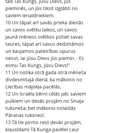
tad Tas Kungs, jūsu Dievs, jūs 
pieminēs, un jūs tiksit izglābti no 
saviem ienaidniekiem.
10 Un tāpat arī savās prieka dienās 
un savos svētku laikos, un savos 
Jaunā mēness svētkos pūtiet savas 
taures, tāpat arī savus dedzināmos 
un kaujamos pateicības upurus 
nesot, lai jūsu Dievs jūs piemin. - Es 
esmu Tas Kungs, jūsu Dievs!"
11 Un notika otrā gada otrā mēneša 
divdesmitajā dienā, ka mākonis no 
Liecības mājokļa pacēlās.
12 Un Israēla bērni cēlās pēc saviem 
pulkiem un devās projām no Sinaja 
tuksneša; bet mākonis nolaidās 
Pāranas tuksnesī.
13 Tā tie pirmo reizi devās projām, 
klausīdami Tā Kunga pavēlei caur 