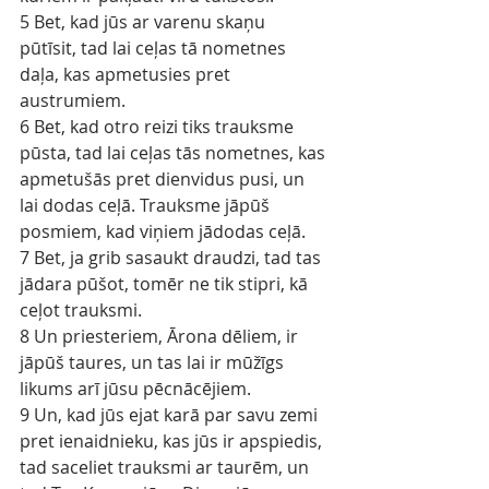
5 Bet, kad jūs ar varenu skaņu 
pūtīsit, tad lai ceļas tā nometnes 
daļa, kas apmetusies pret 
austrumiem.
6 Bet, kad otro reizi tiks trauksme 
pūsta, tad lai ceļas tās nometnes, kas 
apmetušās pret dienvidus pusi, un 
lai dodas ceļā. Trauksme jāpūš 
posmiem, kad viņiem jādodas ceļā.
7 Bet, ja grib sasaukt draudzi, tad tas 
jādara pūšot, tomēr ne tik stipri, kā 
ceļot trauksmi.
8 Un priesteriem, Ārona dēliem, ir 
jāpūš taures, un tas lai ir mūžīgs 
likums arī jūsu pēcnācējiem.
9 Un, kad jūs ejat karā par savu zemi 
pret ienaidnieku, kas jūs ir apspiedis, 
tad saceliet trauksmi ar taurēm, un 