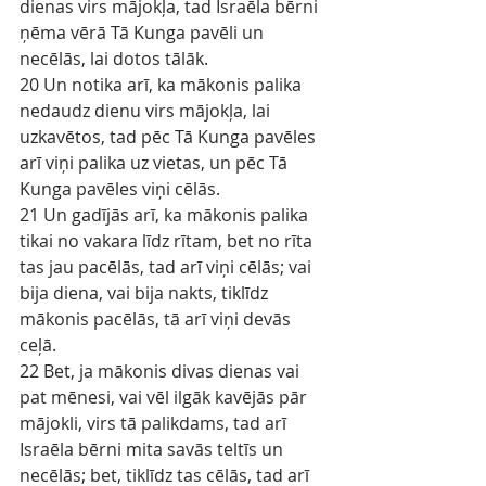
dienas virs mājokļa, tad Israēla bērni 
ņēma vērā Tā Kunga pavēli un 
necēlās, lai dotos tālāk.
20 Un notika arī, ka mākonis palika 
nedaudz dienu virs mājokļa, lai 
uzkavētos, tad pēc Tā Kunga pavēles 
arī viņi palika uz vietas, un pēc Tā 
Kunga pavēles viņi cēlās.
21 Un gadījās arī, ka mākonis palika 
tikai no vakara līdz rītam, bet no rīta 
tas jau pacēlās, tad arī viņi cēlās; vai 
bija diena, vai bija nakts, tiklīdz 
mākonis pacēlās, tā arī viņi devās 
ceļā.
22 Bet, ja mākonis divas dienas vai 
pat mēnesi, vai vēl ilgāk kavējās pār 
mājokli, virs tā palikdams, tad arī 
Israēla bērni mita savās teltīs un 
necēlās; bet, tiklīdz tas cēlās, tad arī 