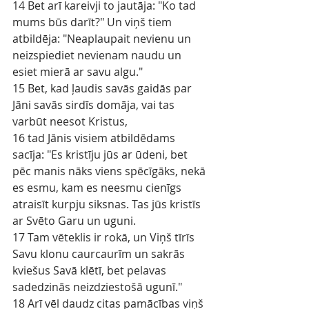
14 Bet arī kareivji to jautāja: "Ko tad 
mums būs darīt?" Un viņš tiem 
atbildēja: "Neaplaupait nevienu un 
neizspiediet nevienam naudu un 
esiet mierā ar savu algu."
15 Bet, kad ļaudis savās gaidās par 
Jāni savās sirdīs domāja, vai tas 
varbūt neesot Kristus,
16 tad Jānis visiem atbildēdams 
sacīja: "Es kristīju jūs ar ūdeni, bet 
pēc manis nāks viens spēcīgāks, nekā 
es esmu, kam es neesmu cienīgs 
atraisīt kurpju siksnas. Tas jūs kristīs 
ar Svēto Garu un uguni.
17 Tam vēteklis ir rokā, un Viņš tīrīs 
Savu klonu caurcaurīm un sakrās 
kviešus Savā klētī, bet pelavas 
sadedzinās neizdziestošā ugunī."
18 Arī vēl daudz citas pamācības viņš 