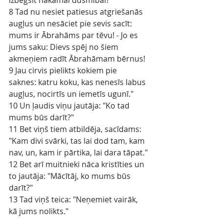
izbēgsit nākamai dusmībai?
8 Tad nu nesiet patiesus atgriešanās 
augļus un nesāciet pie sevis sacīt: 
mums ir Ābrahāms par tēvu! - Jo es 
jums saku: Dievs spēj no šiem 
akmeņiem radīt Ābrahāmam bērnus!
9 Jau cirvis pielikts kokiem pie 
saknes: katru koku, kas nenesīs labus 
augļus, nocirtīs un iemetīs ugunī."
10 Un ļaudis viņu jautāja: "Ko tad 
mums būs darīt?"
11 Bet viņš tiem atbildēja, sacīdams: 
"Kam divi svārki, tas lai dod tam, kam 
nav, un, kam ir pārtika, lai dara tāpat."
12 Bet arī muitnieki nāca kristīties un 
to jautāja: "Mācītāj, ko mums būs 
darīt?"
13 Tad viņš teica: "Neņemiet vairāk, 
kā jums nolikts."