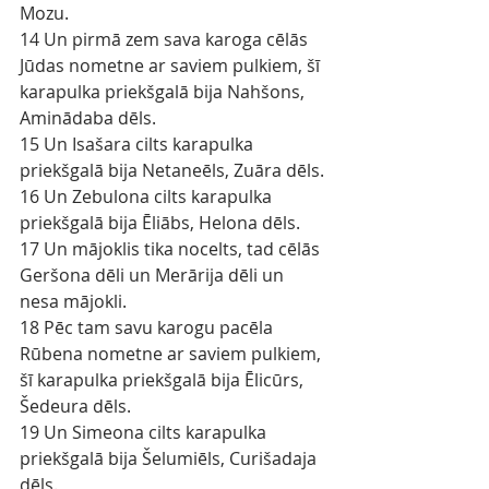
Mozu.
14 Un pirmā zem sava karoga cēlās 
Jūdas nometne ar saviem pulkiem, šī 
karapulka priekšgalā bija Nahšons, 
Aminādaba dēls.
15 Un Isašara cilts karapulka 
priekšgalā bija Netaneēls, Zuāra dēls.
16 Un Zebulona cilts karapulka 
priekšgalā bija Ēliābs, Helona dēls.
17 Un mājoklis tika nocelts, tad cēlās 
Geršona dēli un Merārija dēli un 
nesa mājokli.
18 Pēc tam savu karogu pacēla 
Rūbena nometne ar saviem pulkiem, 
šī karapulka priekšgalā bija Ēlicūrs, 
Šedeura dēls.
19 Un Simeona cilts karapulka 
priekšgalā bija Šelumiēls, Curišadaja 
dēls.