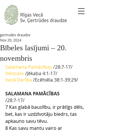
gertrudes draudze
Nov 20, 2024
Bībeles lasījumi – 20.
novembris
Salamana Pamācības
/28
:7-17
/ 
Vēstules
 /Jēkaba 4
:1-17
/
Vecā Derība
/Ecēhiēla 
38:1-39:29/
SALAMANA PAMĀCĪBAS
/28:7-17/
7 Kas glabā bauslību, ir prātīgs dēls, 
bet, kas ir uzdzīvotāju biedrs, tas 
apkauno savu tēvu.
8 Kas savu mantu vairo ar 