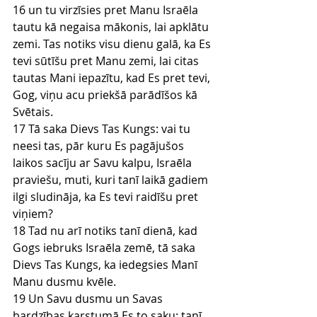
16 un tu virzīsies pret Manu Israēla 
tautu kā negaisa mākonis, lai apklātu 
zemi. Tas notiks visu dienu galā, ka Es 
tevi sūtīšu pret Manu zemi, lai citas 
tautas Mani iepazītu, kad Es pret tevi, 
Gog, viņu acu priekšā parādīšos kā 
Svētais.
17 Tā saka Dievs Tas Kungs: vai tu 
neesi tas, pār kuru Es pagājušos 
laikos sacīju ar Savu kalpu, Israēla 
praviešu, muti, kuri tanī laikā gadiem 
ilgi sludināja, ka Es tevi raidīšu pret 
viņiem?
18 Tad nu arī notiks tanī dienā, kad 
Gogs iebruks Israēla zemē, tā saka 
Dievs Tas Kungs, ka iedegsies Manī 
Manu dusmu kvēle.
19 Un Savu dusmu un Savas 
bardzības karstumā Es to saku: tanī 