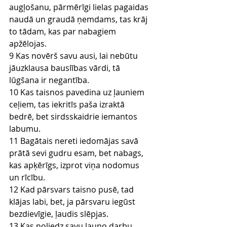
augļošanu, pārmērīgi lielas pagaidas 
naudā un graudā ņemdams, tas krāj 
to tādam, kas par nabagiem 
apžēlojas.
9 Kas novērš savu ausi, lai nebūtu 
jāuzklausa bauslības vārdi, tā 
lūgšana ir negantība.
10 Kas taisnos pavedina uz ļauniem 
ceļiem, tas iekritīs paša izraktā 
bedrē, bet sirdsskaidrie iemantos 
labumu.
11 Bagātais nereti iedomājas savā 
prātā sevi gudru esam, bet nabags, 
kas apķērīgs, izprot viņa nodomus 
un rīcību.
12 Kad pārsvars taisno pusē, tad 
klājas labi, bet, ja pārsvaru iegūst 
bezdievīgie, ļaudis slēpjas.
13 Kas noliedz savu ļauno darbu, 