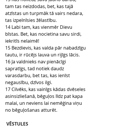
tam tas neizdodas, bet, kas tajā 
atzīstas un turpmāk tā vairs nedara, 
tas izpelnīsies žēlastību.
14 Labi tam, kas vienmēr Dievu 
bīstas. Bet, kas nocietina savu sirdi, 
iekritīs nelaimē!
15 Bezdievis, kas valda pār nabadzīgu 
tautu, ir rūcējs lauva un rijīgs lācis.
16 Ja valdnieks nav pienācīgi 
sapratīgs, tad notiek daudz 
varasdarbu, bet tas, kas ienīst 
negausību, dzīvos ilgi.
17 Cilvēks, kas vainīgs kādas dvēseles 
asinsizliešanā, bēguļos līdz pat kapa 
malai, un neviens lai nemēģina viņu 
no bēguļošanas atturēt.
VĒSTULES