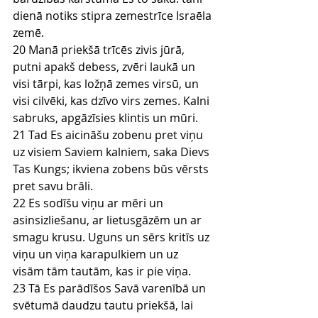
dienā notiks stipra zemestrīce Israēla 
zemē.
20 Manā priekšā trīcēs zivis jūrā, 
putni apakš debess, zvēri laukā un 
visi tārpi, kas ložņā zemes virsū, un 
visi cilvēki, kas dzīvo virs zemes. Kalni 
sabruks, apgāzīsies klintis un mūri.
21 Tad Es aicināšu zobenu pret viņu 
uz visiem Saviem kalniem, saka Dievs 
Tas Kungs; ikviena zobens būs vērsts 
pret savu brāli.
22 Es sodīšu viņu ar mēri un 
asinsizliešanu, ar lietusgāzēm un ar 
smagu krusu. Uguns un sērs kritīs uz 
viņu un viņa karapulkiem un uz 
visām tām tautām, kas ir pie viņa.
23 Tā Es parādīšos Savā varenībā un 
svētumā daudzu tautu priekšā, lai 