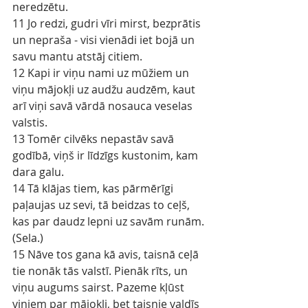
neredzētu.
11 Jo redzi, gudri vīri mirst, bezprātis 
un nepraša - visi vienādi iet bojā un 
savu mantu atstāj citiem.
12 Kapi ir viņu nami uz mūžiem un 
viņu mājokļi uz audžu audzēm, kaut 
arī viņi savā vārdā nosauca veselas 
valstis.
13 Tomēr cilvēks nepastāv savā 
godībā, viņš ir līdzīgs kustonim, kam 
dara galu.
14 Tā klājas tiem, kas pārmērīgi 
paļaujas uz sevi, tā beidzas to ceļš, 
kas par daudz lepni uz savām runām. 
(Sela.)
15 Nāve tos gana kā avis, taisnā ceļā 
tie nonāk tās valstī. Pienāk rīts, un 
viņu augums sairst. Pazeme kļūst 
viņiem par mājokli, bet taisnie valdīs 