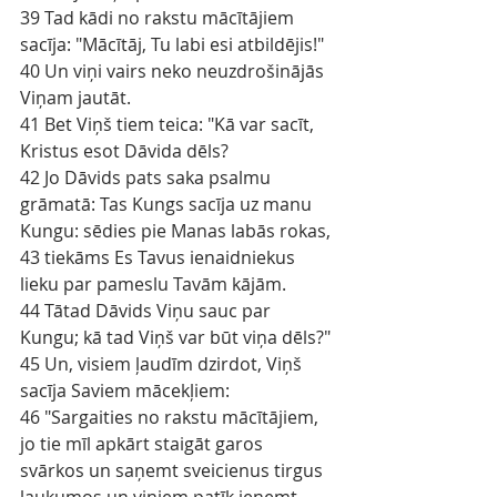
39 Tad kādi no rakstu mācītājiem 
sacīja: "Mācītāj, Tu labi esi atbildējis!"
40 Un viņi vairs neko neuzdrošinājās 
Viņam jautāt.
41 Bet Viņš tiem teica: "Kā var sacīt, 
Kristus esot Dāvida dēls?
42 Jo Dāvids pats saka psalmu 
grāmatā: Tas Kungs sacīja uz manu 
Kungu: sēdies pie Manas labās rokas,
43 tiekāms Es Tavus ienaidniekus 
lieku par pameslu Tavām kājām.
44 Tātad Dāvids Viņu sauc par 
Kungu; kā tad Viņš var būt viņa dēls?"
45 Un, visiem ļaudīm dzirdot, Viņš 
sacīja Saviem mācekļiem:
46 "Sargaities no rakstu mācītājiem, 
jo tie mīl apkārt staigāt garos 
svārkos un saņemt sveicienus tirgus 