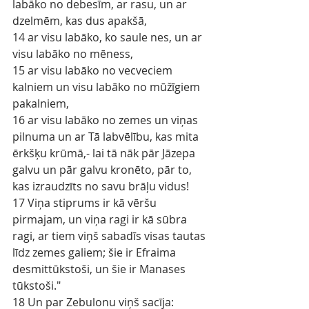
labāko no debesīm, ar rasu, un ar 
dzelmēm, kas dus apakšā,
14 ar visu labāko, ko saule nes, un ar 
visu labāko no mēness,
15 ar visu labāko no vecveciem 
kalniem un visu labāko no mūžīgiem 
pakalniem,
16 ar visu labāko no zemes un viņas 
pilnuma un ar Tā labvēlību, kas mita 
ērkšķu krūmā,- lai tā nāk pār Jāzepa 
galvu un pār galvu kronēto, pār to, 
kas izraudzīts no savu brāļu vidus!
17 Viņa stiprums ir kā vēršu 
pirmajam, un viņa ragi ir kā sūbra 
ragi, ar tiem viņš sabadīs visas tautas 
līdz zemes galiem; šie ir Efraima 
desmittūkstoši, un šie ir Manases 
tūkstoši."
18 Un par Zebulonu viņš sacīja: 