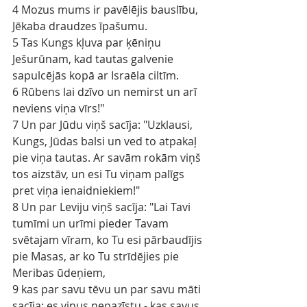
4 Mozus mums ir pavēlējis bauslību, 
Jēkaba draudzes īpašumu.
5 Tas Kungs kļuva par ķēniņu 
Ješurūnam, kad tautas galvenie 
sapulcējās kopā ar Israēla ciltīm.
6 Rūbens lai dzīvo un nemirst un arī 
neviens viņa vīrs!"
7 Un par Jūdu viņš sacīja: "Uzklausi, 
Kungs, Jūdas balsi un ved to atpakaļ 
pie viņa tautas. Ar savām rokām viņš 
tos aizstāv, un esi Tu viņam palīgs 
pret viņa ienaidniekiem!"
8 Un par Leviju viņš sacīja: "Lai Tavi 
tumīmi un urīmi pieder Tavam 
svētajam vīram, ko Tu esi pārbaudījis 
pie Masas, ar ko Tu strīdējies pie 
Meribas ūdeņiem,
9 kas par savu tēvu un par savu māti 
sacīja: es viņus nepazīstu,- kas savus 