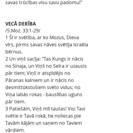
savas trūcības visu savu padomu!"
VECĀ DERĪBA
/5.Moz. 33:1-29/
1 Šī ir svētība, ar ko Mozus, Dieva 
vīrs, pirms savas nāves svētīja Israēla 
bērnus.
2 Un viņš sacīja: "Tas Kungs ir nācis 
no Sinaja, un Viņš no Seīra ir uzausis 
pār tiem; Viņš ir atspīdējis no 
Pāranas kalniem un ir nācis no 
desmittūkstošiem svēto vidus; no 
Viņa labās rokas - bauslības uguns 
pār tiem.
3 Patiešām, Viņš mīl tautas! Visi Tavi 
svētie ir Tavā rokā; tie noliecas pie 
Tavām kājām un saņem no Taviem 
vārdiem.