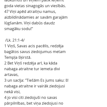
laukumos un viņiem patīk ieņemt 
goda vietas sinagogās un viesībās.
47 Viņi apēd atraitņu namus, 
aizbildinādamies ar savām garajām 
lūgšanām. Viņi dabūs daudz 
smagāku sodu!"
 /Lk
.
21:1-4/
1 Viņš, Savas acis pacēlis, redzēja 
bagātos savus ziedojumus metam 
Tempļa šķirstā.
2 Bet Viņš redzēja arī, ka kāda 
nabaga atraitne tur iemeta divi 
artavas,
3 un sacīja: "Tiešām Es jums saku: šī 
nabaga atraitne ir vairāk ziedojusi 
nekā visi,
4 jo visi citi ziedojuši no savas 
pārpilnības, bet viņa ziedojusi no 