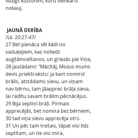
līdzīgs kustonim, kuru vienkārši 
nokauj.
JAUNĀ DERĪBA
/Lk
.
20:27-47/
27 Bet pienāca vēl kādi no 
saduķejiem, kas noliedz 
augšāmcelšanos, un griezās pie Viņa,
28 jautādami: "Mācītāj, Mozus mums 
devis priekšrakstu: ja kam nomirst 
brālis, atstādams sievu, un viņam 
nav bērnu, tam jāapprec brāļa sieva, 
lai radītu savam brālim pēcnācējus.
29 Bija septiņi brāļi. Pirmais 
apprecējās, bet nomira bez bērniem,
30 tad viņa sievu apprecēja otrs.
31 Un pēc tam trešais, tāpat visi līdz 
septītam, un tie visi mira, 