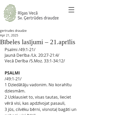
gertrudes draudze
Apr 21, 2025
Bībeles lasījumi – 21.aprīlis
Psalmi 
/
49:1-21
/ 
Jaunā Derība
 /Lk. 
20:27-21:4/
Vecā Derība
/5.Moz. 
33:1-34:12/
PSALMI
/49:1-21/
1 Dziedātāju vadonim. No korahītu 
dziesmām.
2 Uzklausiet to, visas tautas, lieciet 
vērā visi, kas apdzīvojat pasauli,
3 jūs, cilvēku bērni, visnotaļ bagāti un 