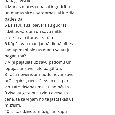
nabagi, visi līdzi!
4 Manas mutes runa lai ir gudrība, 
un manas sirds pārdomas lai ir dziļa 
patiesība.
5 Es savu ausi pievērsīšu gudras 
līdzības vārdam un savu mīklu 
izteikšu ar cītaras skaņām.
6 Kāpēc gan man ļaunā dienā bīties, 
kad ap mani plosās manu vajātāju 
negantība?
7 Viņi paļaujas uz savu padomu un 
lepojas ar savu lielo bagātību.
8 Taču neviens ar naudu nevar savu 
brāli izpirkt, nedz Dievam dot par 
viņu atpirkšanas maksu no nāves -
9 visai augsta būtu viņu dvēseles 
cena, tā ka viņam no tā jāatsakās uz 
mūžiem,-
10 lai tas dzīvotu mūžīgi un kapu 