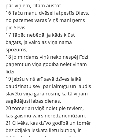
pār viņiem, rītam austot.
16 Taču manu dvēseli atpestīs Dievs, 
no pazemes varas Viņš mani ņems 
pie Sevis.
17 Tāpēc nebēdā, ja kāds kļūst 
bagāts, ja vairojas viņa nama 
spožums,
18 jo mirdams viņš neko nespēj līdzi 
paņemt un viņa godība neiet viņam 
līdzi.
19 Jebšu viņš arī savā dzīves laikā 
daudzinātu sevi par laimīgu un ļaudis 
slavētu viņa gara rosmi, ka tā viņam 
sagādājusi labas dienas,
20 tomēr arī viņš noiet pie tēviem, 
kas gaismu vairs neredz nemūžam.
21 Cilvēks, kas dzīvo godībā un tomēr 
bez dziļāka ieskata lietu būtībā, ir 