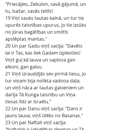
"Priecājies, Zebulon, savā gājumā, un 
tu, Isašar, savās teltīs!
19 Viņi sauks tautas kalnā, un tur tie 
upurēs taisnības upurus, jo tie izsūks 
no jūras bagātības un smiltīs 
apslēptas mantas."
20 Un par Gadu viņš sacīja: "Slavēts 
lai ir Tas, kas liek Gadam izplesties! 
Viņš guļ kā lauva un saplosa gan 
elkoni, gan galvu.
21 Viņš izraudzījās sev pirmā tiesu, jo 
tur viņam bija nolikta vadoņa daļa; 
un viņš nāca ar tautas galveniem un 
darīja Tā Kunga taisnību un Viņa 
tiesas līdz ar Israēlu."
22 Un par Danu viņš sacīja: "Dans ir 
jauns lauva, viņš izlēks no Basanas."
23 Un par Naftali viņš sacīja: 
"Naftalim ir labvēlības diezgan un Tā 