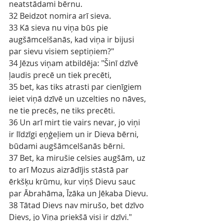
neatstādami bērnu.
32 Beidzot nomira arī sieva.
33 Kā sieva nu viņa būs pie 
augšāmcelšanās, kad viņa ir bijusi 
par sievu visiem septiņiem?"
34 Jēzus viņam atbildēja: "Šinī dzīvē 
ļaudis precē un tiek precēti,
35 bet, kas tiks atrasti par cienīgiem 
ieiet viņā dzīvē un uzcelties no nāves, 
ne tie precēs, ne tiks precēti.
36 Un arī mirt tie vairs nevar, jo viņi 
ir līdzīgi eņģeļiem un ir Dieva bērni, 
būdami augšāmcelšanās bērni.
37 Bet, ka mirušie celsies augšām, uz 
to arī Mozus aizrādījis stāstā par 
ērkšķu krūmu, kur viņš Dievu sauc 
par Ābrahāma, Īzāka un Jēkaba Dievu.
38 Tātad Dievs nav mirušo, bet dzīvo 
Dievs, jo Viņa priekšā visi ir dzīvi."