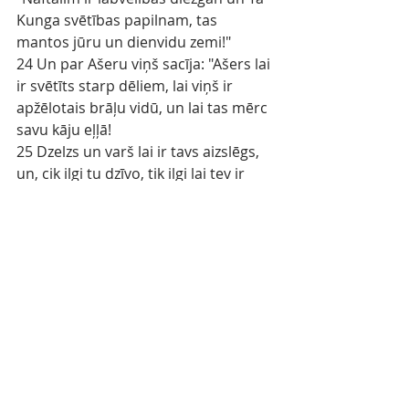
Kunga svētības papilnam, tas 
mantos jūru un dienvidu zemi!"
24 Un par Ašeru viņš sacīja: "Ašers lai 
ir svētīts starp dēliem, lai viņš ir 
apžēlotais brāļu vidū, un lai tas mērc 
savu kāju eļļā!
25 Dzelzs un varš lai ir tavs aizslēgs, 
un, cik ilgi tu dzīvo, tik ilgi lai tev ir 
miers!"
26 "Neviens nav kā Ješurūna Dievs, 
kas brauc pa debesīm, lai tev 
palīdzētu un Savas varas augstumos 
pa mākoņiem.
27 Mūžīgais Dievs ir patvērums, un 
pāri ir mūžīgas rokas; un Viņš 
aizdzen ienaidnieku no tevis un saka: 
izdeldē!
28 Tā Israēls dzīvos drošībā un viens; 