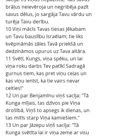
brāļus neievēroja un negribēja pazīt 
savus dēlus, jo sargāja Tavu vārdu un 
turēja Tavu derību.
10 Viņi mācīs Tavas tiesas Jēkabam 
un Tavu bauslību Israēlam; tie liks 
kvēpināmās zāles Tavā priekšā un 
dedzināmos upurus uz Tava altāra.
11 Svētī, Kungs, viņa spēku, un lai 
viņa roku darbs Tev patīk! Sadragā 
gurnus tiem, kas pret viņu ceļas un 
kas viņu ienīst, ka tie vairs nevar 
celties!"
12 Un par Benjamīnu viņš sacīja: "Tā 
Kunga mīļais, tas dzīvos pie Viņa 
drošībā, Viņš to apsegs ik dienas, un 
tas mitīs starp Viņa kamiešiem."
13 Un par Jāzepu viņš sacīja: "Tā 
Kunga svētīta lai ir viņa zeme ar visu 