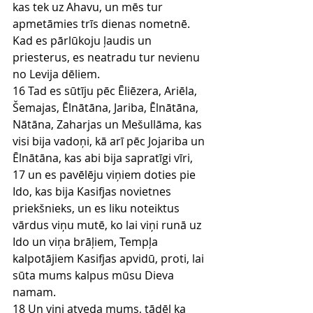
kas tek uz Ahavu, un mēs tur 
apmetāmies trīs dienas nometnē. 
Kad es pārlūkoju ļaudis un 
priesterus, es neatradu tur nevienu 
no Levija dēliem.
16 Tad es sūtīju pēc Ēliēzera, Ariēla, 
Šemajas, Ēlnātāna, Jariba, Ēlnātāna, 
Nātāna, Zaharjas un Mešullāma, kas 
visi bija vadoņi, kā arī pēc Jojariba un 
Ēlnātāna, kas abi bija sapratīgi vīri,
17 un es pavēlēju viņiem doties pie 
Ido, kas bija Kasifjas novietnes 
priekšnieks, un es liku noteiktus 
vārdus viņu mutē, ko lai viņi runā uz 
Ido un viņa brāļiem, Tempļa 
kalpotājiem Kasifjas apvidū, proti, lai 
sūta mums kalpus mūsu Dieva 
namam.
18 Un viņi atveda mums, tādēļ ka 