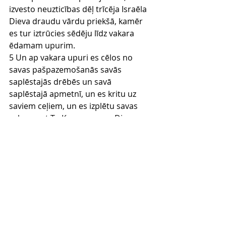
izvesto neuzticības dēļ trīcēja Israēla 
Dieva draudu vārdu priekšā, kamēr 
es tur iztrūcies sēdēju līdz vakara 
ēdamam upurim.
5 Un ap vakara upuri es cēlos no 
savas pašpazemošanās savās 
saplēstajās drēbēs un savā 
saplēstajā apmetnī, un es kritu uz 
saviem ceļiem, un es izplētu savas 
rokas pret To Kungu, manu Dievu,
6 sacīdams: "Mans Dievs, es kaunos 
un bīstos pacelt savu vaigu uz Tevi, 
mans Dievs, jo mūsu noziegumi ir 
auguši pāri mūsu galvām un mūsu 
vaina sniedzas līdz debesīm.
7 No mūsu tēvu dienām līdz pat šai 
dienai mēs apzināmies dziļi savu 
vainu Tavā priekšā par mūsu 