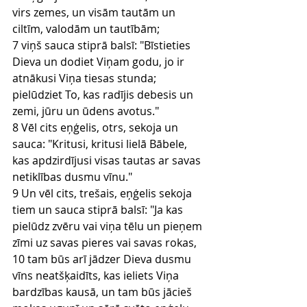
virs zemes, un visām tautām un 
ciltīm, valodām un tautībām;
7 viņš sauca stiprā balsī: "Bīstieties 
Dieva un dodiet Viņam godu, jo ir 
atnākusi Viņa tiesas stunda; 
pielūdziet To, kas radījis debesis un 
zemi, jūru un ūdens avotus."
8 Vēl cits eņģelis, otrs, sekoja un 
sauca: "Kritusi, kritusi lielā Bābele, 
kas apdzirdījusi visas tautas ar savas 
netiklības dusmu vīnu."
9 Un vēl cits, trešais, eņģelis sekoja 
tiem un sauca stiprā balsī: "Ja kas 
pielūdz zvēru vai viņa tēlu un pieņem 
zīmi uz savas pieres vai savas rokas,
10 tam būs arī jādzer Dieva dusmu 
vīns neatšķaidīts, kas ieliets Viņa 
bardzības kausā, un tam būs jācieš 