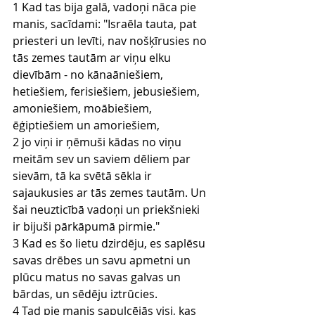
1 Kad tas bija galā, vadoņi nāca pie 
manis, sacīdami: "Israēla tauta, pat 
priesteri un levīti, nav nošķīrusies no 
tās zemes tautām ar viņu elku 
dievībām - no kānaāniešiem, 
hetiešiem, ferisiešiem, jebusiešiem, 
amoniešiem, moābiešiem, 
ēģiptiešiem un amoriešiem,
2 jo viņi ir ņēmuši kādas no viņu 
meitām sev un saviem dēliem par 
sievām, tā ka svētā sēkla ir 
sajaukusies ar tās zemes tautām. Un 
šai neuzticībā vadoņi un priekšnieki 
ir bijuši pārkāpumā pirmie."
3 Kad es šo lietu dzirdēju, es saplēsu 
savas drēbes un savu apmetni un 
plūcu matus no savas galvas un 
bārdas, un sēdēju iztrūcies.
4 Tad pie manis sapulcējās visi, kas 