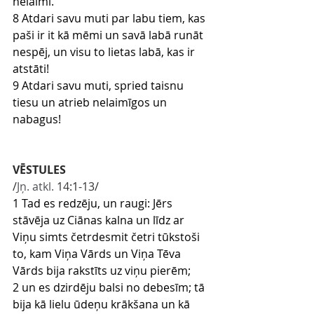
nelaimi.
8 Atdari savu muti par labu tiem, kas 
paši ir it kā mēmi un savā labā runāt 
nespēj, un visu to lietas labā, kas ir 
atstāti!
9 Atdari savu muti, spried taisnu 
tiesu un atrieb nelaimīgos un 
nabagus!
VĒSTULES
/
Jņ. atkl.
 14
:1
-13
/
1 Tad es redzēju, un raugi: Jērs 
stāvēja uz Ciānas kalna un līdz ar 
Viņu simts četrdesmit četri tūkstoši 
to, kam Viņa Vārds un Viņa Tēva 
Vārds bija rakstīts uz viņu pierēm;
2 un es dzirdēju balsi no debesīm; tā 
bija kā lielu ūdeņu krākšana un kā 