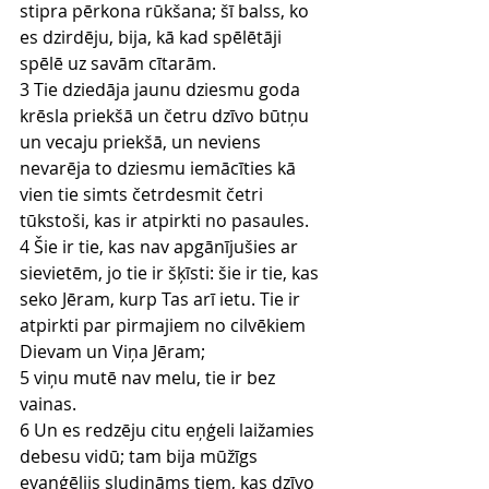
stipra pērkona rūkšana; šī balss, ko 
es dzirdēju, bija, kā kad spēlētāji 
spēlē uz savām cītarām.
3 Tie dziedāja jaunu dziesmu goda 
krēsla priekšā un četru dzīvo būtņu 
un vecaju priekšā, un neviens 
nevarēja to dziesmu iemācīties kā 
vien tie simts četrdesmit četri 
tūkstoši, kas ir atpirkti no pasaules.
4 Šie ir tie, kas nav apgānījušies ar 
sievietēm, jo tie ir šķīsti: šie ir tie, kas 
seko Jēram, kurp Tas arī ietu. Tie ir 
atpirkti par pirmajiem no cilvēkiem 
Dievam un Viņa Jēram;
5 viņu mutē nav melu, tie ir bez 
vainas.
6 Un es redzēju citu eņģeli laižamies 
debesu vidū; tam bija mūžīgs 
evaņģēlijs sludināms tiem, kas dzīvo 