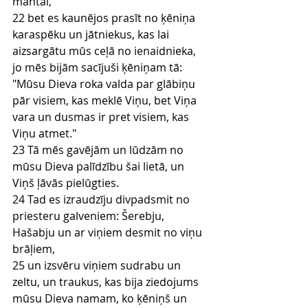
mantai,
22 bet es kaunējos prasīt no ķēniņa 
karaspēku un jātniekus, kas lai 
aizsargātu mūs ceļā no ienaidnieka, 
jo mēs bijām sacījuši ķēniņam tā: 
"Mūsu Dieva roka valda par glābiņu 
pār visiem, kas meklē Viņu, bet Viņa 
vara un dusmas ir pret visiem, kas 
Viņu atmet."
23 Tā mēs gavējām un lūdzām no 
mūsu Dieva palīdzību šai lietā, un 
Viņš ļāvās pielūgties.
24 Tad es izraudzīju divpadsmit no 
priesteru galveniem: Šerebju, 
Hašabju un ar viņiem desmit no viņu 
brāļiem,
25 un izsvēru viņiem sudrabu un 
zeltu, un traukus, kas bija ziedojums 
mūsu Dieva namam, ko ķēniņš un 