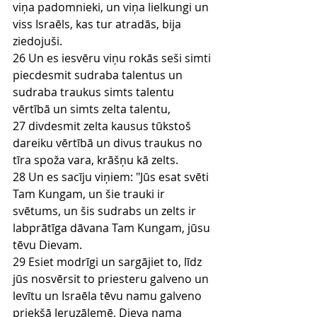
viņa padomnieki, un viņa lielkungi un 
viss Israēls, kas tur atradās, bija 
ziedojuši.
26 Un es iesvēru viņu rokās seši simti 
piecdesmit sudraba talentus un 
sudraba traukus simts talentu 
vērtībā un simts zelta talentu,
27 divdesmit zelta kausus tūkstoš 
dareiku vērtībā un divus traukus no 
tīra spoža vara, krāšņu kā zelts.
28 Un es sacīju viņiem: "Jūs esat svēti 
Tam Kungam, un šie trauki ir 
svētums, un šis sudrabs un zelts ir 
labprātīga dāvana Tam Kungam, jūsu 
tēvu Dievam.
29 Esiet modrīgi un sargājiet to, līdz 
jūs nosvērsit to priesteru galveno un 
levītu un Israēla tēvu namu galveno 
priekšā Jeruzālemē, Dieva nama 