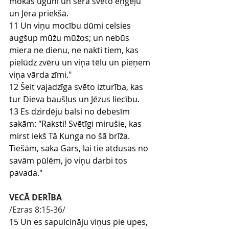
mokas ugunī un sērā svēto eņģeļu 
un Jēra priekšā.
11 Un viņu mocību dūmi celsies 
augšup mūžu mūžos; un nebūs 
miera ne dienu, ne nakti tiem, kas 
pielūdz zvēru un viņa tēlu un pieņem 
viņa vārda zīmi."
12 Šeit vajadzīga svēto izturība, kas 
tur Dieva baušļus un Jēzus liecību.
13 Es dzirdēju balsi no debesīm 
sakām: "Raksti! Svētīgi mirušie, kas 
mirst iekš Tā Kunga no šā brīža. 
Tiešām, saka Gars, lai tie atdusas no 
savām pūlēm, jo viņu darbi tos 
pavada."
VECĀ DERĪBA
/Ezras 8:15-36/
15 Un es sapulcināju viņus pie upes, 