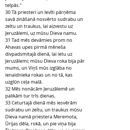
telpās."
30 Tā priesteri un levīti pārņēma 
savā zināšanā nosvērto sudrabu un 
zeltu un traukus, lai aizvestu uz 
Jeruzālemi, uz mūsu Dieva namu.
31 Tad mēs devāmies prom no 
Ahavas upes pirmā mēneša 
divpadsmitajā dienā, lai ietu uz 
Jeruzālemi; mūsu Dieva roka bija pār 
mums, un Viņš mūs izglāba no 
ienaidnieka rokas un no tā, kas 
uzglūn ceļa malā.
32 Mēs nonācām Jeruzālemē un 
palikām tur trīs dienas.
33 Ceturtajā dienā mēs iesvērām 
sudrabu un zeltu, un traukus mūsu 
Dieva namā priestera Meremota, 
Ūrijas dēla, rokā, un pie viņa bija 