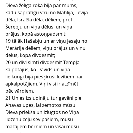
Dieva žēlīgā roka bija pār mums, 
kādu sapratīgu vīru no Mahlija, Levija 
dēla, Israēla dēla, dēliem, proti, 
Šerebju un viņa dēlus, un viņa 
brāļus, kopā astoņpadsmit;
19 tālāk Hašabju un ar viņu Jesaju no 
Merārija dēliem, viņu brāļus un viņu 
dēlus, kopā divdesmit;
20 un divi simti divdesmit Tempļa 
kalpotājus, ko Dāvids un viņa 
lielkungi bija piešķīruši levītiem par 
apkalpotājiem. Viņi visi ir atzīmēti 
pēc vārdiem.
21 Un es izsludināju tur gavēni pie 
Ahavas upes, lai zemotos mūsu 
Dieva priekšā un izlūgtos no Viņa 
līdzenu ceļu sev pašiem, mūsu 
mazajiem bērniem un visai mūsu 