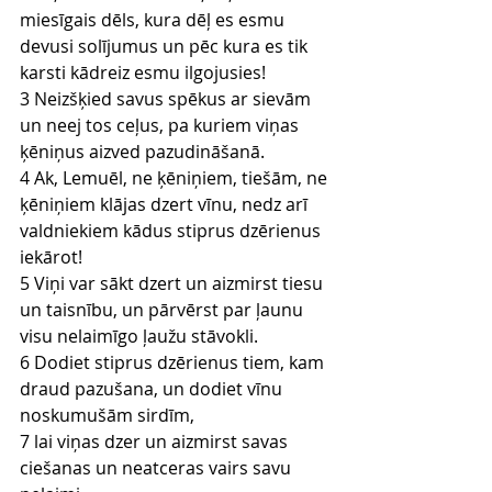
miesīgais dēls, kura dēļ es esmu 
devusi solījumus un pēc kura es tik 
karsti kādreiz esmu ilgojusies!
3 Neizšķied savus spēkus ar sievām 
un neej tos ceļus, pa kuriem viņas 
ķēniņus aizved pazudināšanā.
4 Ak, Lemuēl, ne ķēniņiem, tiešām, ne 
ķēniņiem klājas dzert vīnu, nedz arī 
valdniekiem kādus stiprus dzērienus 
iekārot!
5 Viņi var sākt dzert un aizmirst tiesu 
un taisnību, un pārvērst par ļaunu 
visu nelaimīgo ļaužu stāvokli.
6 Dodiet stiprus dzērienus tiem, kam 
draud pazušana, un dodiet vīnu 
noskumušām sirdīm,
7 lai viņas dzer un aizmirst savas 
ciešanas un neatceras vairs savu 