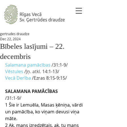
gertrudes draudze
Dec 22, 2024
Bībeles lasījumi – 22.
decembris
Salamana pamācības 
/31
:1-9
/ 
Vēstules
 /
Jņ. atkl.
 14
:1-13/
Vecā Derība 
/Ezras 8
:15-9:15/
SALAMANA PAMĀCĪBAS
/31:1-9/
1 Šie ir Lemuēla, Masas ķēniņa, vārdi 
un pamācība, ko viņam devusi viņa 
māte.
2 Ak, mans izredzētais, ak, tu mans 