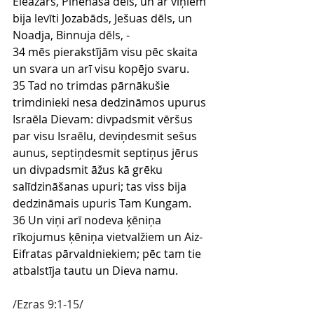
Ēleāzars, Pinehasa dēls, un ar viņiem 
bija levīti Jozabāds, Ješuas dēls, un 
Noadja, Binnuja dēls, -
34 mēs pierakstījām visu pēc skaita 
un svara un arī visu kopējo svaru.
35 Tad no trimdas pārnākušie 
trimdinieki nesa dedzināmos upurus 
Israēla Dievam: divpadsmit vēršus 
par visu Israēlu, deviņdesmit sešus 
aunus, septiņdesmit septiņus jērus 
un divpadsmit āžus kā grēku 
salīdzināšanas upuri; tas viss bija 
dedzināmais upuris Tam Kungam.
36 Un viņi arī nodeva ķēniņa 
rīkojumus ķēniņa vietvalžiem un Aiz-
Eifratas pārvaldniekiem; pēc tam tie 
atbalstīja tautu un Dieva namu.
/Ezras 9:1-15/