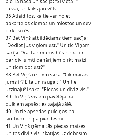
pie Tā nāca un sacīja: "Šī vieta ir 
tukša, un laiks jau vēls.
36 Atlaid tos, ka tie var noiet 
apkārtējos ciemos un miestos un sev 
pirkt ko ēst."
37 Bet Viņš atbildēdams tiem sacīja: 
"Dodiet jūs viņiem ēst." Un tie Viņam 
sacīja: "Vai tad mums būs noiet un 
par divi simti denārijiem pirkt maizi 
un tiem dot ēst?"
38 Bet Viņš uz tiem saka: "Cik maizes 
jums ir? Eita un raugait." Un tie 
uzzinājuši saka: "Piecas un divi zivis."
39 Un Viņš visiem pavēlēja pa 
pulkiem apsēsties zaļajā zālē.
40 Un tie apsēdās pulciņos pa 
simtiem un pa piecdesmit.
41 Un Viņš ņēma tās piecas maizes 
un tās divi zivis, skatījās uz debesīm, 