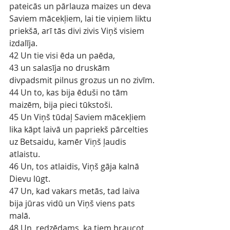
pateicās un pārlauza maizes un deva 
Saviem mācekļiem, lai tie viņiem liktu 
priekšā, arī tās divi zivis Viņš visiem 
izdalīja.
42 Un tie visi ēda un paēda,
43 un salasīja no druskām 
divpadsmit pilnus grozus un no zivīm.
44 Un to, kas bija ēduši no tām 
maizēm, bija pieci tūkstoši.
45 Un Viņš tūdaļ Saviem mācekļiem 
lika kāpt laivā un papriekš pārcelties 
uz Betsaidu, kamēr Viņš ļaudis 
atlaistu.
46 Un, tos atlaidis, Viņš gāja kalnā 
Dievu lūgt.
47 Un, kad vakars metās, tad laiva 
bija jūras vidū un Viņš viens pats 
malā.
48 Un, redzēdams, ka tiem braucot 