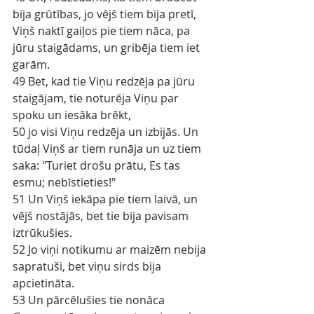
bija grūtības, jo vējš tiem bija pretī, 
Viņš naktī gaiļos pie tiem nāca, pa 
jūru staigādams, un gribēja tiem iet 
garām.
49 Bet, kad tie Viņu redzēja pa jūru 
staigājam, tie noturēja Viņu par 
spoku un iesāka brēkt,
50 jo visi Viņu redzēja un izbijās. Un 
tūdaļ Viņš ar tiem runāja un uz tiem 
saka: "Turiet drošu prātu, Es tas 
esmu; nebīstieties!"
51 Un Viņš iekāpa pie tiem laivā, un 
vējš nostājās, bet tie bija pavisam 
iztrūkušies.
52 Jo viņi notikumu ar maizēm nebija 
sapratuši, bet viņu sirds bija 
apcietināta.
53 Un pārcēlušies tie nonāca 