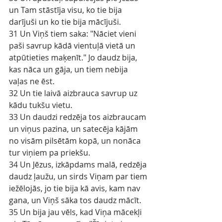
un Tam stāstīja visu, ko tie bija 
darījuši un ko tie bija mācījuši.
31 Un Viņš tiem saka: "Nāciet vieni 
paši savrup kādā vientuļā vietā un 
atpūtieties maķenīt." Jo daudz bija, 
kas nāca un gāja, un tiem nebija 
vaļas ne ēst.
32 Un tie laivā aizbrauca savrup uz 
kādu tukšu vietu.
33 Un daudzi redzēja tos aizbraucam 
un viņus pazina, un satecēja kājām 
no visām pilsētām kopā, un nonāca 
tur viņiem pa priekšu.
34 Un Jēzus, izkāpdams malā, redzēja 
daudz ļaužu, un sirds Viņam par tiem 
iežēlojās, jo tie bija kā avis, kam nav 
gana, un Viņš sāka tos daudz mācīt.
35 Un bija jau vēls, kad Viņa mācekļi 