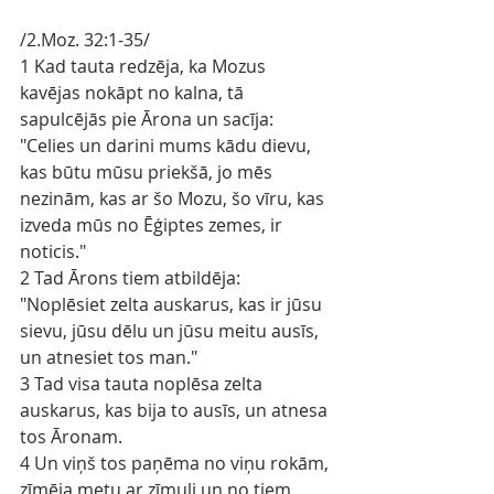
/2.Moz. 32:1-35/
1 Kad tauta redzēja, ka Mozus 
kavējas nokāpt no kalna, tā 
sapulcējās pie Ārona un sacīja: 
"Celies un darini mums kādu dievu, 
kas būtu mūsu priekšā, jo mēs 
nezinām, kas ar šo Mozu, šo vīru, kas 
izveda mūs no Ēģiptes zemes, ir 
noticis."
2 Tad Ārons tiem atbildēja: 
"Noplēsiet zelta auskarus, kas ir jūsu 
sievu, jūsu dēlu un jūsu meitu ausīs, 
un atnesiet tos man."
3 Tad visa tauta noplēsa zelta 
auskarus, kas bija to ausīs, un atnesa 
tos Āronam.
4 Un viņš tos paņēma no viņu rokām, 
zīmēja metu ar zīmuli un no tiem 