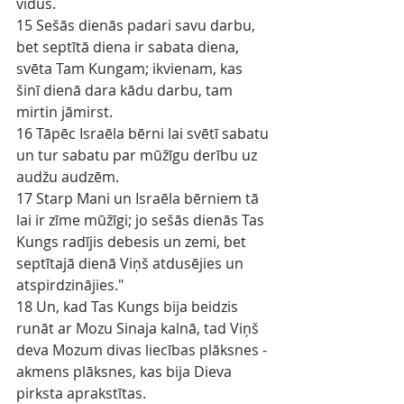
vidus.
15 Sešās dienās padari savu darbu, 
bet septītā diena ir sabata diena, 
svēta Tam Kungam; ikvienam, kas 
šinī dienā dara kādu darbu, tam 
mirtin jāmirst.
16 Tāpēc Israēla bērni lai svētī sabatu 
un tur sabatu par mūžīgu derību uz 
audžu audzēm.
17 Starp Mani un Israēla bērniem tā 
lai ir zīme mūžīgi; jo sešās dienās Tas 
Kungs radījis debesis un zemi, bet 
septītajā dienā Viņš atdusējies un 
atspirdzinājies."
18 Un, kad Tas Kungs bija beidzis 
runāt ar Mozu Sinaja kalnā, tad Viņš 
deva Mozum divas liecības plāksnes - 
akmens plāksnes, kas bija Dieva 
pirksta aprakstītas.