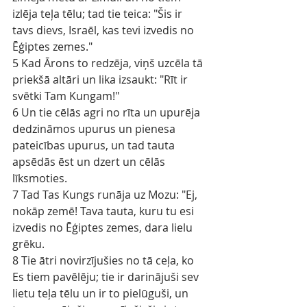
izlēja teļa tēlu; tad tie teica: "Šis ir 
tavs dievs, Israēl, kas tevi izvedis no 
Ēģiptes zemes."
5 Kad Ārons to redzēja, viņš uzcēla tā 
priekšā altāri un lika izsaukt: "Rīt ir 
svētki Tam Kungam!"
6 Un tie cēlās agri no rīta un upurēja 
dedzināmos upurus un pienesa 
pateicības upurus, un tad tauta 
apsēdās ēst un dzert un cēlās 
līksmoties.
7 Tad Tas Kungs runāja uz Mozu: "Ej, 
nokāp zemē! Tava tauta, kuru tu esi 
izvedis no Ēģiptes zemes, dara lielu 
grēku.
8 Tie ātri novirzījušies no tā ceļa, ko 
Es tiem pavēlēju; tie ir darinājuši sev 
lietu teļa tēlu un ir to pielūguši, un 