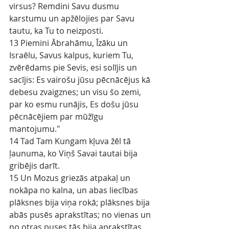
virsus? Remdini Savu dusmu 
karstumu un apžēlojies par Savu 
tautu, ka Tu to neizposti.
13 Piemini Ābrahāmu, Īzāku un 
Israēlu, Savus kalpus, kuriem Tu, 
zvērēdams pie Sevis, esi solījis un 
sacījis: Es vairošu jūsu pēcnācējus kā 
debesu zvaigznes; un visu šo zemi, 
par ko esmu runājis, Es došu jūsu 
pēcnācējiem par mūžīgu 
mantojumu."
14 Tad Tam Kungam kļuva žēl tā 
ļaunuma, ko Viņš Savai tautai bija 
gribējis darīt.
15 Un Mozus griezās atpakaļ un 
nokāpa no kalna, un abas liecības 
plāksnes bija viņa rokā; plāksnes bija 
abās pusēs aprakstītas; no vienas un 
no otras puses tās bija aprakstītas.