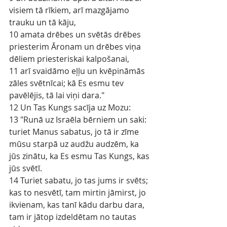
visiem tā rīkiem, arī mazgājamo 
trauku un tā kāju,
10 amata drēbes un svētās drēbes 
priesterim Āronam un drēbes viņa 
dēliem priesteriskai kalpošanai,
11 arī svaidāmo eļļu un kvēpināmās 
zāles svētnīcai; kā Es esmu tev 
pavēlējis, tā lai viņi dara."
12 Un Tas Kungs sacīja uz Mozu:
13 "Runā uz Israēla bērniem un saki: 
turiet Manus sabatus, jo tā ir zīme 
mūsu starpā uz audžu audzēm, ka 
jūs zinātu, ka Es esmu Tas Kungs, kas 
jūs svētī.
14 Turiet sabatu, jo tas jums ir svēts; 
kas to nesvētī, tam mirtin jāmirst, jo 
ikvienam, kas tanī kādu darbu dara, 
tam ir jātop izdeldētam no tautas 