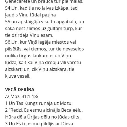
Ģenecaretē un brauca tur pie malas.
54 Un, kad tie no laivas izkāpa, tad 
ļaudis Viņu tūdaļ pazina
55 un apstaigāja visu to apgabalu, un 
sāka nest slimos uz gultām turp, kur 
tie dzirdēja Viņu esam.
56 Un, kur Viņš iegāja miestos vai 
pilsētās, vai ciemos, tur tie neveselos 
nolika tirgus laukumos un Viņu 
lūdza, ka tikai Viņa drēbju vīli varētu 
aizskart; un, cik Viņu aizskāra, tie 
kļuva veseli.
VECĀ DERĪBA
/2.Moz. 31:1-18/
1 Un Tas Kungs runāja uz Mozu:
2 "Redzi, Es esmu aicinājis Becaleēlu, 
Hūra dēla Ūrijas dēlu no Jūdas cilts.
3 Un Es to esmu pildījis ar Dieva 