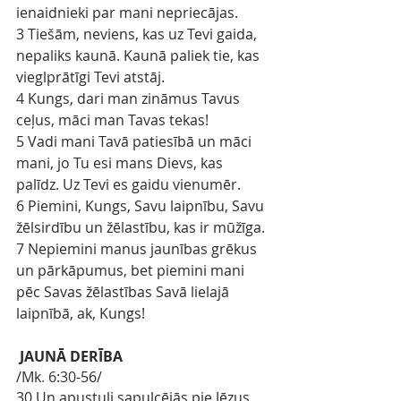
ienaidnieki par mani nepriecājas.
3 Tiešām, neviens, kas uz Tevi gaida, 
nepaliks kaunā. Kaunā paliek tie, kas 
vieglprātīgi Tevi atstāj.
4 Kungs, dari man zināmus Tavus 
ceļus, māci man Tavas tekas!
5 Vadi mani Tavā patiesībā un māci 
mani, jo Tu esi mans Dievs, kas 
palīdz. Uz Tevi es gaidu vienumēr.
6 Piemini, Kungs, Savu laipnību, Savu 
žēlsirdību un žēlastību, kas ir mūžīga.
7 Nepiemini manus jaunības grēkus 
un pārkāpumus, bet piemini mani 
pēc Savas žēlastības Savā lielajā 
laipnībā, ak, Kungs!
JAUNĀ DERĪBA
/Mk
.
 6:30
-56/
30 Un apustuļi sapulcējās pie Jēzus 