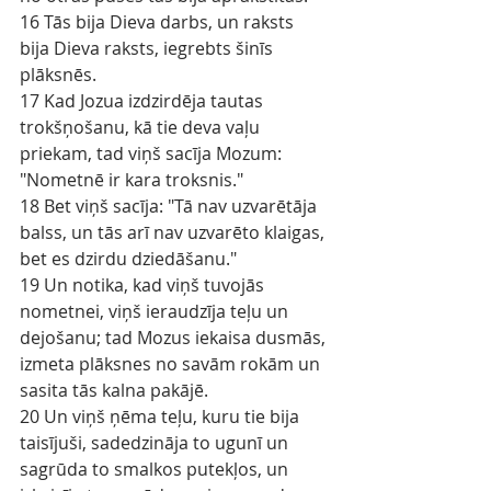
16 Tās bija Dieva darbs, un raksts 
bija Dieva raksts, iegrebts šinīs 
plāksnēs.
17 Kad Jozua izdzirdēja tautas 
trokšņošanu, kā tie deva vaļu 
priekam, tad viņš sacīja Mozum: 
"Nometnē ir kara troksnis."
18 Bet viņš sacīja: "Tā nav uzvarētāja 
balss, un tās arī nav uzvarēto klaigas, 
bet es dzirdu dziedāšanu."
19 Un notika, kad viņš tuvojās 
nometnei, viņš ieraudzīja teļu un 
dejošanu; tad Mozus iekaisa dusmās, 
izmeta plāksnes no savām rokām un 
sasita tās kalna pakājē.
20 Un viņš ņēma teļu, kuru tie bija 
taisījuši, sadedzināja to ugunī un 
sagrūda to smalkos putekļos, un 