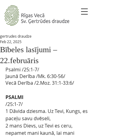
gertrudes draudze
Feb 22, 2025
Bībeles lasījumi –
22.februāris
Psalmi 
/
25:1-7
/ 
Jaunā Derība
 /Mk. 
6:30-56/
Vecā Derība
/2.Moz. 
31:1-33:6/
PSALMI
/25:1-7/
1 Dāvida dziesma. Uz Tevi, Kungs, es 
paceļu savu dvēseli,
2 mans Dievs, uz Tevi es ceru, 
nepamet mani kaunā, lai mani 