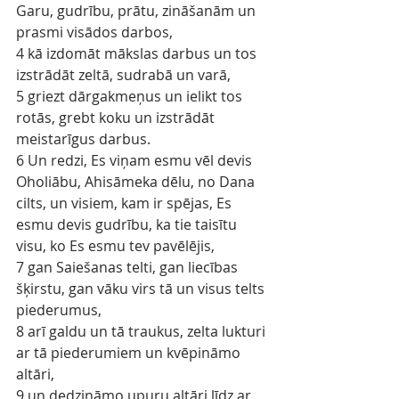
Garu, gudrību, prātu, zināšanām un 
prasmi visādos darbos,
4 kā izdomāt mākslas darbus un tos 
izstrādāt zeltā, sudrabā un varā,
5 griezt dārgakmeņus un ielikt tos 
rotās, grebt koku un izstrādāt 
meistarīgus darbus.
6 Un redzi, Es viņam esmu vēl devis 
Oholiābu, Ahisāmeka dēlu, no Dana 
cilts, un visiem, kam ir spējas, Es 
esmu devis gudrību, ka tie taisītu 
visu, ko Es esmu tev pavēlējis,
7 gan Saiešanas telti, gan liecības 
šķirstu, gan vāku virs tā un visus telts 
piederumus,
8 arī galdu un tā traukus, zelta lukturi 
ar tā piederumiem un kvēpināmo 
altāri,
9 un dedzināmo upuru altāri līdz ar 