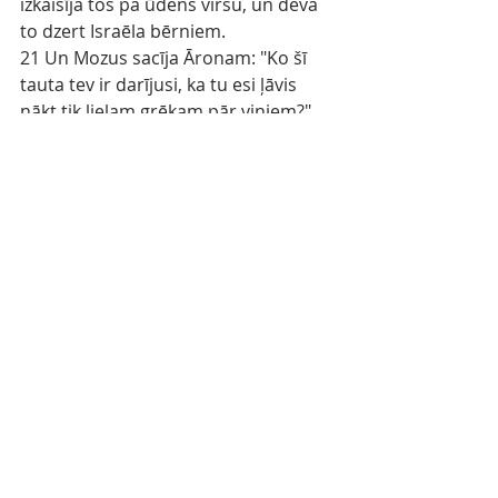
izkaisīja tos pa ūdens virsu, un deva 
to dzert Israēla bērniem.
21 Un Mozus sacīja Āronam: "Ko šī 
tauta tev ir darījusi, ka tu esi ļāvis 
nākt tik lielam grēkam pār viņiem?"
22 Un Ārons sacīja: "Lai mana kunga 
dusmas neiedegas, jo tu pazīsti šo 
tautu, ka tā ir ļauna.
23 Tie man sacīja: taisi mums dievu, 
kas ietu mūsu priekšā, jo mēs 
nezinām, kas ar šo Mozu, šo vīru, kas 
izveda mūs no Ēģiptes zemes, ir 
noticis.
24 Tad es sacīju: kam ir zelta lietas, 
tas lai tās noplēš. Un tie man tās 
deva, un es tās iemetu ugunī; un tā 
tapa šis teļš."
25 Kad Mozus redzēja, ka tauta bija 
izlaidīga, jo Ārons tiem bija devis 