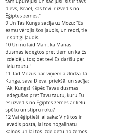
tam upurējuši un sacījuši: šis ir tavs 
dievs, Israēl, kas tevi ir izvedis no 
Ēģiptes zemes."
9 Un Tas Kungs sacīja uz Mozu: "Es 
esmu vērojis šos ļaudis, un redzi, tie 
ir spītīgi ļaudis.
10 Un nu laid Mani, ka Manas 
dusmas iedegtos pret tiem un ka Es 
izdeldēju tos; bet tevi Es darīšu par 
lielu tautu."
11 Tad Mozus par viņiem aizlūdza Tā 
Kunga, sava Dieva, priekšā, un sacīja: 
"Ak, Kungs! Kāpēc Tavas dusmas 
iedegušās pret Tavu tautu, kuru Tu 
esi izvedis no Ēģiptes zemes ar lielu 
spēku un stipru roku?
12 Vai ēģiptieši lai saka: Viņš tos ir 
ievedis postā, lai tos nogalinātu 
kalnos un lai tos izdeldētu no zemes 