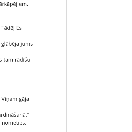
pārkāpējiem.
 Tādēļ Es 
n glābēja jums 
Es tam rādīšu 
i Viņam gāja 
kārdināšanā."
 nometies, 