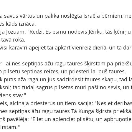
za savus vārtus un palika noslēgta Israēla bērniem; ne
es kāds iznāca.
ja Jozuam: "Redzi, Es esmu nodevis Jēriku, tās ķēniņu 
 tavā rokā.
visi karavīri apejiet tai apkārt vienreiz dienā, un tā dar
ri lai nes septiņas āžu ragu taures šķirstam pa priekšu,
p pilsētu septiņas reizes, un priesteri lai pūš taures.
āk pūtīs āža ragā un jūs sadzirdēsit taures skaņu, tad la
oksni; tad tūdaļ sagrūs pilsētas mūri paši no sevis, un t
viens stāv."
ls, aicināja priesterus un tiem sacīja: "Nesiet derības 
i nes septiņas āžu ragu taures Tā Kunga šķirsta priekšā
š pavēlēja: "Ejiet un aplenciet pilsētu, un apbruņotie v
irstam."