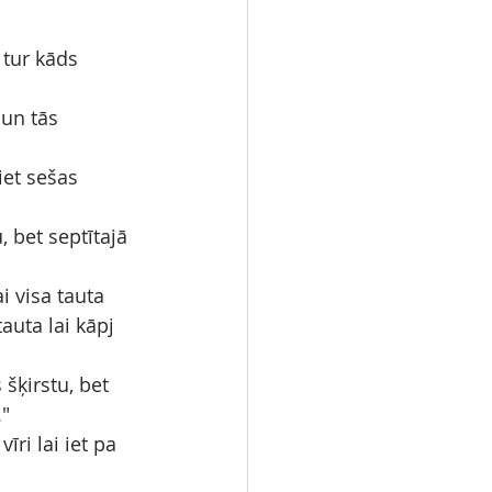
 tur kāds 
un tās 
iet sešas 
 bet septītajā 
i visa tauta 
auta lai kāpj 
šķirstu, bet 
."
īri lai iet pa 