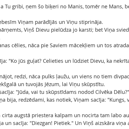
 ja Tu gribi, ņem šo biķeri no Manis, tomēr ne Mans, b
ebesīm Viņam parādījās un Viņu stiprināja.
ārņemts, Viņš Dievu pielūdza jo karsti; bet Viņa sviedr
.
anas cēlies, nāca pie Saviem mācekļiem un tos atrad
ja: "Ko jūs guļat? Celieties un lūdziet Dievu, ka nekrīta
nājot, redzi, nāca pulks ļaužu, un viens no tiem divpa
ekšgalā un tuvojās Jēzum, lai Viņu skūpstītu.
sacīja: "Jūda, vai tu skūpstīdams nodod Cilvēka Dēlu?
Viņa bija, redzēdami, kas notiek, Viņam sacīja: "Kungs
 cirta augstā priestera kalpam un nocirta tam labo au
ja un sacīja: "Diezgan! Pietiek." Un Viņš aizskāra viņa 