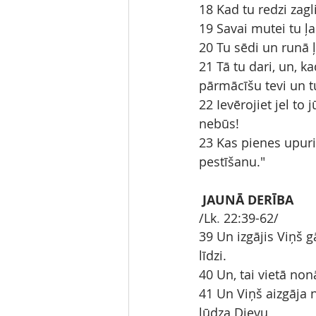
18 Kad tu redzi zagl
19 Savai mutei tu ļ
20 Tu sēdi un runā 
21 Tā tu dari, un, k
pārmācīšu tevi un t
22 Ievērojiet jel to
nebūs!
23 Kas pienes upurim
pestīšanu."
JAUNĀ DERĪBA
/Lk
.
22:39-62/
39 Un izgājis Viņš 
līdzi.
40 Un, tai vietā non
41 Un Viņš aizgāja
lūdza Dievu