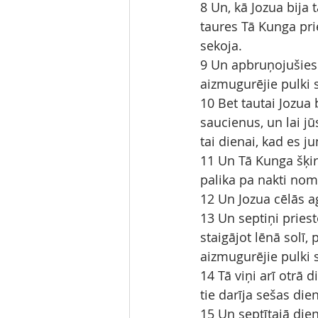
8 Un, kā Jozua bija t
taures Tā Kunga prie
sekoja.
9 Un apbruņojušies k
aizmugurējie pulki 
10 Bet tautai Jozua b
saucienus, un lai j
tai dienai, kad es j
11 Un Tā Kunga šķirs
palika pa nakti nom
12 Un Jozua cēlās ag
13 Un septiņi priest
staigājot lēnā solī,
aizmugurējie pulki s
14 Tā viņi arī otrā d
tie darīja sešas die
15 Un septītajā dien