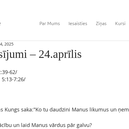
Par Mums
Iesaisties
Ziņas
Kursi
4, 2025
sījumi – 24.aprīlis
:39-62/
s
5:13-7:26/
as Kungs saka:"Ko tu daudzini Manus likumus un ņe
mācību un laid Manus vārdus pār galvu?