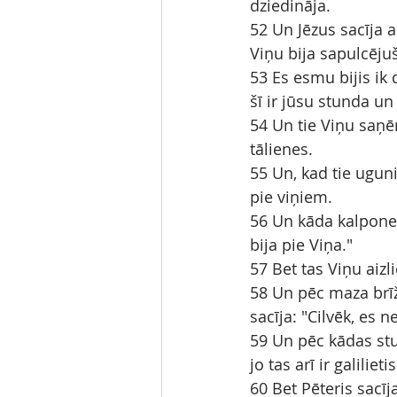
dziedināja.
52 Un Jēzus sacīja 
Viņu bija sapulcēju
53 Es esmu bijis ik
šī ir jūsu stunda un
54 Un tie Viņu saņē
tālienes.
55 Un, kad tie ugun
pie viņiem.
56 Un kāda kalpone,
bija pie Viņa."
57 Bet tas Viņu aizl
58 Un pēc maza brīža
sacīja: "Cilvēk, es 
59 Un pēc kādas stund
jo tas arī ir galilietis
60 Bet Pēteris sacīja