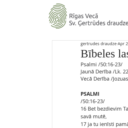
gertrudes draudze
Apr 2
Bībeles la
Psalmi 
/
50:16-23
/ 
Jaunā Derība
 /Lk. 
22
Vecā Derība
/
Jozua
PSALMI
/50:16-23/
16 Bet bezdievim T
savā mutē,
17 ja tu ienīsti pa