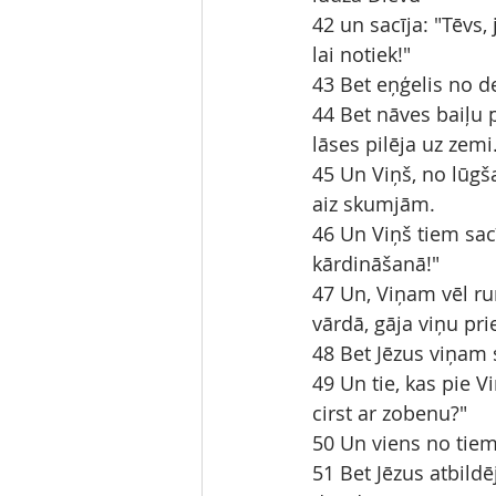
42 un sacīja: "Tēvs,
lai notiek!"
43 Bet eņģelis no d
44 Bet nāves baiļu p
lāses pilēja uz zemi
45 Un Viņš, no lūgš
aiz skumjām.
46 Un Viņš tiem sacī
kārdināšanā!"
47 Un, Viņam vēl ru
vārdā, gāja viņu pri
48 Bet Jēzus viņam 
49 Un tie, kas pie 
cirst ar zobenu?"
50 Un viens no tiem
51 Bet Jēzus atbildē