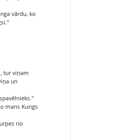
unga vārdu, ko 
si."
i, tur viņam 
viņa un 
spavēlnieks." 
"Ko mans Kungs 
kurpes no 