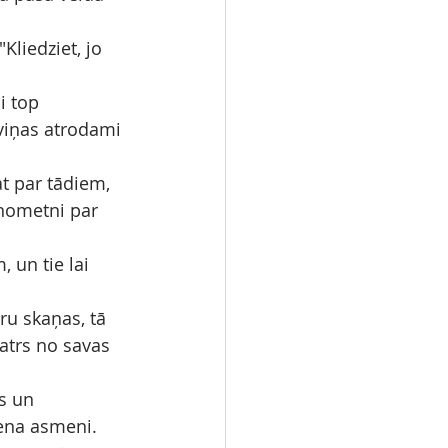
Kliedziet, jo 
i top 
e viņas atrodami 
at par tādiem, 
 nometni par 
 un tie lai 
ru skaņas, tā 
katrs no savas 
us un 
bena asmeni.