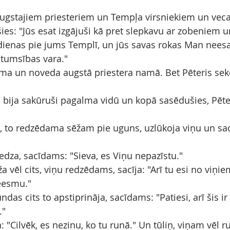
augstajiem priesteriem un Tempļa virsniekiem un veca
šies: "Jūs esat izgājuši kā pret slepkavu ar zobeniem 
 dienas pie jums Templī, un jūs savas rokas Man neesat
 tumsības vara."
ma un noveda augstā priestera namā. Bet Pēteris sek
i bija sakūruši pagalma vidū un kopā sasēdušies, Pēte
 to redzēdama sēžam pie uguns, uzlūkoja viņu un sacīj
iedza, sacīdams: "Sieva, es Viņu nepazīstu."
 vēl cits, viņu redzēdams, sacīja: "Arī tu esi no viņiem
neesmu."
as cits to apstiprināja, sacīdams: "Patiesi, arī šis ir b
."
: "Cilvēk, es nezinu, ko tu runā." Un tūliņ, viņam vēl ru