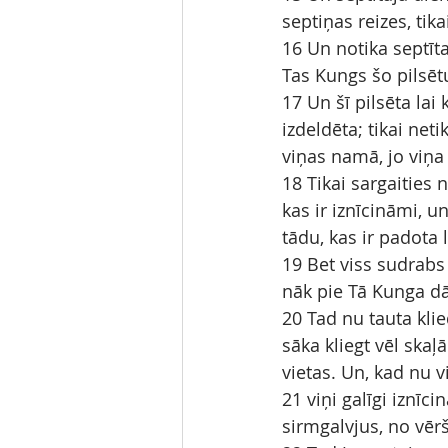
septiņas reizes, tika
16 Un notika septītaj
Tas Kungs šo pilsētu
17 Un šī pilsēta lai 
izdeldēta; tikai neti
viņas namā, jo viņa 
18 Tikai sargaities 
kas ir iznīcināmi, 
tādu, kas ir padota
19 Bet viss sudrabs 
nāk pie Tā Kunga d
20 Tad nu tauta klie
sāka kliegt vēl skaļ
vietas. Un, kad nu v
21 viņi galīgi iznīci
sirmgalvjus, no vēr