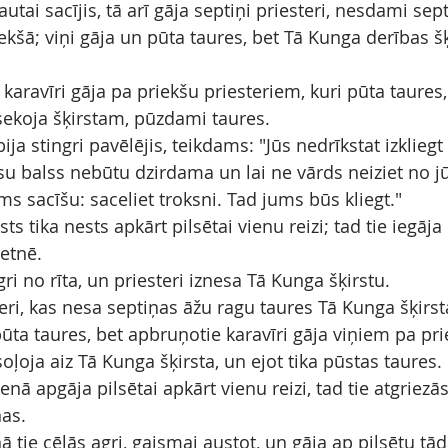
autai sacījis, tā arī gāja septiņi priesteri, nesdami sep
kšā; viņi gāja un pūta taures, bet Tā Kunga derības šķ
aravīri gāja pa priekšu priesteriem, kuri pūta taures,
sekoja šķirstam, pūzdami taures.
ija stingri pavēlējis, teikdams: "Jūs nedrīkstat izkliegt
ūsu balss nebūtu dzirdama un lai ne vārds neiziet no j
ums sacīšu: saceliet troksni. Tad jums būs kliegt."
ts tika nests apkārt pilsētai vienu reizi; tad tie iegā
etnē.
ri no rīta, un priesteri iznesa Tā Kunga šķirstu.
eri, kas nesa septiņas āžu ragu taures Tā Kunga šķirst
 pūta taures, bet apbruņotie karavīri gāja viņiem pa pr
oļoja aiz Tā Kunga šķirsta, un ejot tika pūstas taures.
ienā apgāja pilsētai apkārt vienu reizi, tad tie atgriez
nas.
ā tie cēlās agri, gaismai austot, un gāja ap pilsētu tā