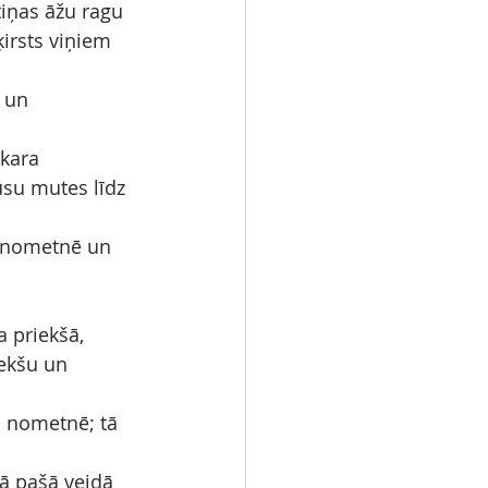
tiņas āžu ragu 
irsts viņiem 
 un 
 kara 
ūsu mutes līdz 
ja nometnē un 
a priekšā, 
iekšu un 
ās nometnē; tā 
dā pašā veidā 