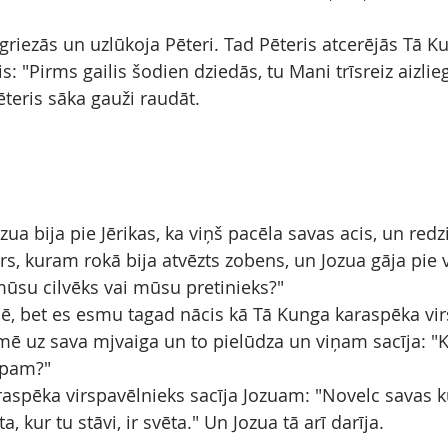
riezās un uzlūkoja Pēteri. Tad Pēteris atcerējās Tā K
s: "Pirms gailis šodien dziedās, tu Mani trīsreiz aizlieg
Pēteris sāka gauži raudāt.
zua bija pie Jērikas, ka viņš pacēla savas acis, un redz
īrs, kuram rokā bija atvēzts zobens, un Jozua gāja pie 
 mūsu cilvēks vai mūsu pretinieks?"
"Nē, bet es esmu tagad nācis kā Tā Kunga karaspēka vir
mē uz sava mjvaiga un to pielūdza un viņam sacīja: 
lpam?"
aspēka virspavēlnieks sacīja Jozuam: "Novelc savas 
, kur tu stāvi, ir svēta." Un Jozua tā arī darīja.