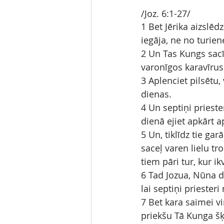
/Joz. 6:1-27/
1 Bet Jērika aizslēd
iegāja, ne no turien
2 Un Tas Kungs sacī
varonīgos karavīrus
3 Aplenciet pilsētu, 
dienas.
4 Un septiņi prieste
dienā ejiet apkārt a
5 Un, tiklīdz tie gar
saceļ varen lielu tr
tiem pāri tur, kur ik
6 Tad Jozua, Nūna dē
lai septiņi priester
7 Bet kara saimei viņ
priekšu Tā Kunga šķ