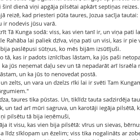
i šinī dienā viņi apgāja pilsētai apkārt septiņas reizes.
ā reizē, kad priesteri pūta taures, Jozua sacīja tautai: "
 ir nodevis jūsu varā.
krīt Tā Kunga sodā: viss, kas vien tanī ir, un viņa pati la
kle Rahāba lai paliek dzīva, viņa pati un visi, kas ir pi
bija paslēpusi sūtņus, ko mēs bijām izsūtījuši.
no tā, kas ir padots iznīcības lāstam, ka jūs paši netop
un ka jūs neņemat daļu sev un tā nepadarāt arī Israēla
 lāstam, un ka jūs to nenovedat postā.
un zelts, un vara un dzelzs rīki lai ir svēti Tam Kungam,
ārgumiem."
dza, taures tika pūstas. Un, tiklīdz tauta sadzirdēja tau
āk, un tad arī mūri sagruva, un karotāji iegāja pilsētā, 
iņi pilsētu tā bija ieņēmuši,
nāja it visu, kas vien bija pilsētā: vīrus un sievas, bērn
ša līdz sīklopam un ēzelim; viss tika nogalināts ar zo