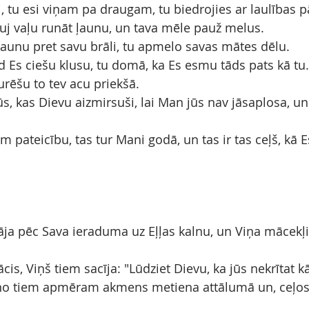
i, tu esi viņam pa draugam, tu biedrojies ar laulības 
auj vaļu runāt ļaunu, un tava mēle pauž melus.
ļaunu pret savu brāli, tu apmelo savas mātes dēlu.
ad Es ciešu klusu, tu domā, ka Es esmu tāds pats kā tu.
urēšu to tev acu priekšā.
 jūs, kas Dievu aizmirsuši, lai Man jūs nav jāsaplosa, u
 pateicību, tas tur Mani godā, un tas ir tas ceļš, kā 
gāja pēc Sava ieraduma uz Eļļas kalnu, un Viņa mācekļ
ācis, Viņš tiem sacīja: "Lūdziet Dievu, ka jūs nekrītat 
 no tiem apmēram akmens metiena attālumā un, ceļos