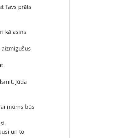
et Tavs prāts 
i kā asins 
a aizmigušus 
t 
dsmit, Jūda 
"
, vai mums būs 
si.
ausi un to 