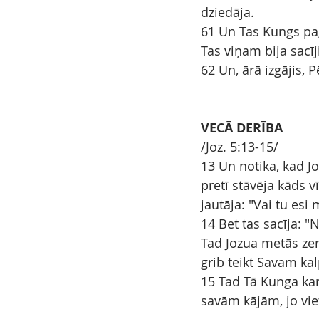
dziedāja.
61 Un Tas Kungs pag
Tas viņam bija sacīji
62 Un, ārā izgājis, 
VECĀ DERĪBA
/Joz. 5:13-15/
13 Un notika, kad Jo
pretī stāvēja kāds v
jautāja: "Vai tu esi
14 Bet tas sacīja: 
Tad Jozua metās ze
grib teikt Savam ka
15 Tad Tā Kunga kar
savām kājām, jo vieta