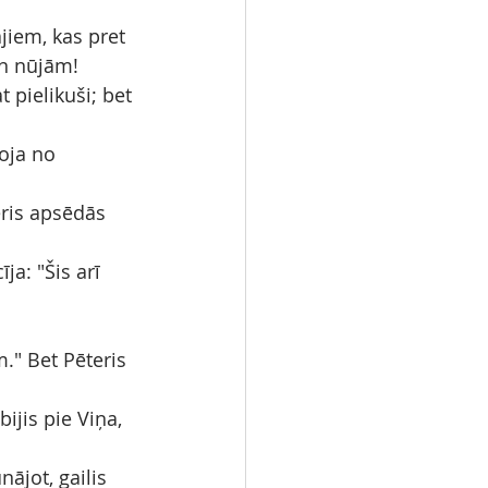
jiem, kas pret 
un nūjām!
 pielikuši; bet 
oja no 
ris apsēdās 
a: "Šis arī 
." Bet Pēteris 
ijis pie Viņa, 
nājot, gailis 