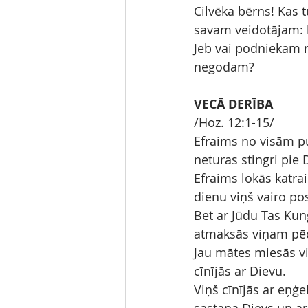
Cilvēka bērns! Kas t
savam veidotājam: k
Jeb vai podniekam 
negodam?
VECĀ DERĪBA
/Hoz. 12:1-15/
Efraims no visām pu
neturas stingri pie 
Efraims lokās katra
dienu viņš vairo pos
Bet ar Jūdu Tas Kun
atmaksās viņam pēc
Jau mātes miesās viņ
cīnījās ar Dievu.
Viņš cīnījās ar eņģe