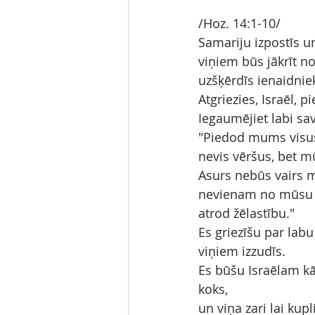
/Hoz. 14:1-10/
Samariju izpostīs un
viņiem būs jākrīt n
uzšķērdīs ienaidniek
Atgriezies, Israēl, 
Iegaumējiet labi sav
"Piedod mums visu
nevis vēršus, bet 
Asurs nebūs vairs m
nevienam no mūsu ro
atrod žēlastību."
Es griezīšu par lab
viņiem izzudīs.
Es būšu Israēlam kā 
koks,
un viņa zari lai kup