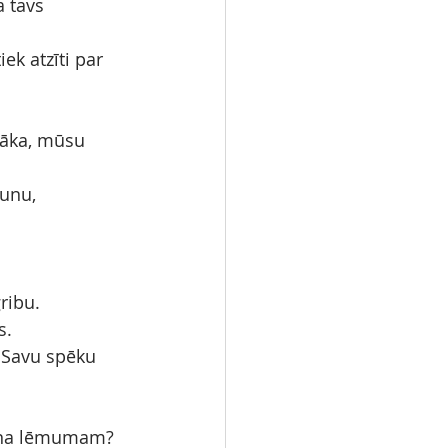
a tavs 
ek atzīti par 
zāka, mūsu 
aunu,
ribu.
s.
u Savu spēku 
 Viņa lēmumam?