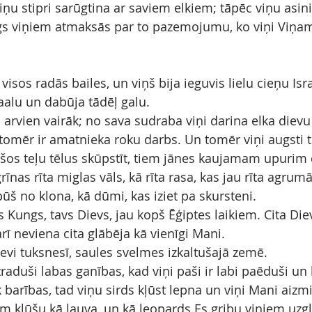
ņu stipri sarūgtina ar saviem elkiem; tāpēc viņu asini
gs viņiem atmaksās par to pazemojumu, ko viņi Viņa
visos radās bailes, un viņš bija ieguvis lielu cieņu Isra
Baalu un dabūja tādēļ galu.
 arvien vairāk; no sava sudraba viņi darina elka dievu
tomēr ir amatnieka roku darbs. Un tomēr viņi augsti te
šos teļu tēlus skūpstīt, tiem jānes kaujamam upurim dz
rīnas rīta miglas vāls, kā rīta rasa, kas jau rīta agrumā
pūš no klona, kā dūmi, kas iziet pa skursteni.
s Kungs, tavs Dievs, jau kopš Ēģiptes laikiem. Cita Di
rī neviena cita glābēja kā vienīgi Mani.
tevi tuksnesī, saules svelmes izkaltušajā zemē.
atraduši labas ganības, kad viņi paši ir labi paēduši un
 barības, tad viņu sirds kļūst lepna un viņi Mani aizmi
iem kļūšu kā lauva, un kā leopards Es gribu viņiem uzg