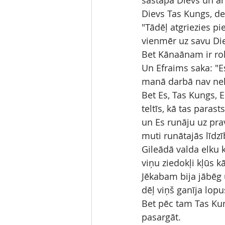
sastapa Dievs un ar
Dievs Tas Kungs, de
"Tādēļ atgriezies pi
vienmēr uz savu Di
Bet Kānaānam ir rokā
Un Efraims saka: "E
manā darbā nav nek
Bet Es, Tas Kungs, E
teltīs, kā tas parast
un Es runāju uz pra
muti runātajās līdzī
Gileādā valda elku ka
viņu ziedokļi kļūs 
Jēkabam bija jābēg u
dēļ viņš ganīja lopu
Bet pēc tam Tas Kung
pasargāt.