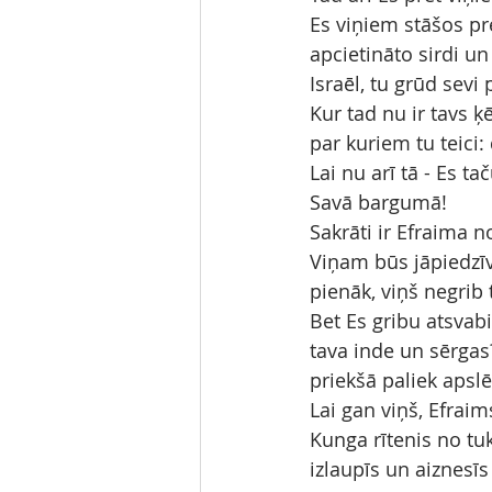
Es viņiem stāšos pre
apcietināto sirdi u
Israēl, tu grūd sevi
Kur tad nu ir tavs ķē
par kuriem tu teic
Lai nu arī tā - Es t
Savā bargumā!
Sakrāti ir Efraima no
Viņam būs jāpiedzīvo
pienāk, viņš negrib
Bet Es gribu atsvab
tava inde un sērgas?
priekšā paliek apslē
Lai gan viņš, Efraim
Kunga rītenis no tuk
izlaupīs un aiznesī