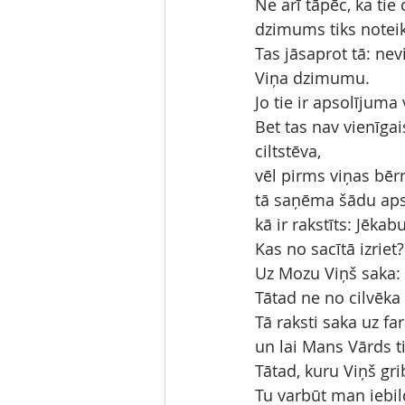
Ne arī tāpēc, ka tie
dzimums tiks noteik
Tas jāsaprot tā: nev
Viņa dzimumu.
Jo tie ir apsolījuma
Bet tas nav vienīgai
ciltstēva,
vēl pirms viņas bērn
tā saņēma šādu apso
kā ir rakstīts: Jēka
Kas no sacītā izriet
Uz Mozu Viņš saka: E
Tātad ne no cilvēka 
Tā raksti saka uz fa
un lai Mans Vārds t
Tātad, kuru Viņš gri
Tu varbūt man iebil