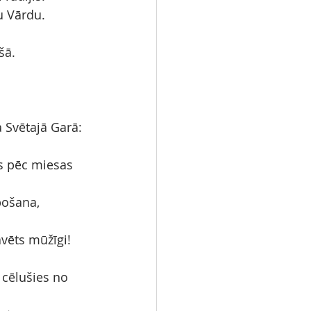
u Vārdu.
šā.
a Svētajā Garā:
as pēc miesas 
pošana, 
avēts mūžīgi! 
 cēlušies no 