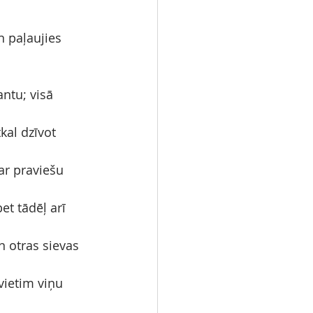
n paļaujies 
ntu; visā 
kal dzīvot 
ar praviešu 
et tādēļ arī 
n otras sievas 
vietim viņu 