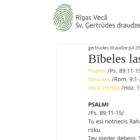
gertrudes draudze
Jul 2
Bībeles la
Psalmi
 /Ps. 89:11-1
Vēstules
 /Rom. 9:1-
Vecā Derība
 /Hoz. 
PSALMI
/Ps. 89:11-15/
Tu esi notriecis Rah
roku.
Tev pieder debess, T