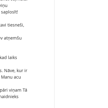
viņu 
 saplosīt!
avi tiesneši, 
tev atņemšu 
kad laiks 
. Nāve, kur ir 
ba Manu acu 
 pāri viņam Tā 
enaidnieks 