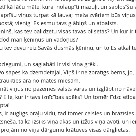
tī kā lāču māte, kurai nolaupīti mazuļi, un saplosīšu 
n aprīšu viņus turpat kā lauva; meža zvēriem būs viņus
 postā; vienīgi Es esmu tavs glābiņš un atbalsts.
niņš, kas tev palīdzētu visās tavās pilsētās? Un kur ir t
i: dod man ķēniņus un vadoņus?
aču tev devu reiz Savās dusmās ķēniņu, un to Es atkal 
ziegumi, un saglabāti ir visi viņa grēki.
 sāpes kā dzemdētājai, Viņš ir neizpratīgs bērns, jo, 
 traukties ārā no mātes miesām.
ināt viņus no pazemes valsts varas un izglābt no nāves
 Elle, kur ir tavs iznīcības spēks? Un tomēr līdzcietī
pta!
s, ir auglīgs brāļu vidū, tad tomēr celsies un brāzīsies
sneša, tā ka izsīks viņa akas un izžūs viņa avoti, un i
s projām no viņa dārgumu krātuves visas dārglietas.