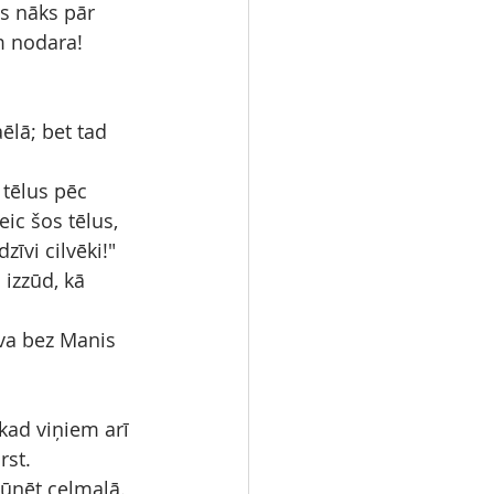
s nāks pār 
m nodara!
ēlā; bet tad 
 tēlus pēc 
ic šos tēlus, 
īvi cilvēki!"
 izzūd, kā 
eva bez Manis 
 kad viņiem arī 
rst.
lūnēt ceļmalā.