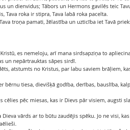
eļus un dienvidus; Tābors un Hermons gavilēs teic Tav
is, Tava roka ir stipra, Tava labā roka pacelta.
 Tava troņa pamati, žēlastība un uzticība iet Tavā priek
 Kristū, es nemeloju, arī mana sirdsapziņa to apliecin
as un nepārtrauktas sāpes sirdī.
dēts, atstumts no Kristus, par labu saviem brāļiem, k
er bērnu tiesa, dievišķā godība, derības, bauslība, kal
s cēlies pēc miesas, kas ir Dievs pār visiem, augsti sl
 Dieva vārds ar to būtu zaudējis spēku. Jo ne visi, kas
aēlieši.