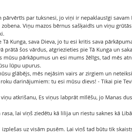
 pārvērtīs par tuksnesi, jo viņi ir nepaklausīgi savam
o zobena. Viņu mazos bērnus sašķaidīs un viņu grūtās
i.
pie Tā Kunga, sava Dieva, jo tu esi kritis sava pārkāpum
ā prātā šos vārdus, atgriezieties pie Tā Kunga un saka
s mūsu pārkāpumus un esi mums žēlīgs, tad mēs atn
mūsu lūpu upurus.
ūsu glābējs, mēs nejāsim vairs ar zirgiem un neteiksi
ku darinājumiem: tu esi mūsu dievs! - Tikai pie Tevis
u viņu atkrišanu, Es viņus labprāt mīlēšu, jo Manas du
rasa, lai viņš ziedētu kā lilija un riestu saknes kā Lib
li izplešas uz visām pusēm. Lai viņš tad būtu tik skaists