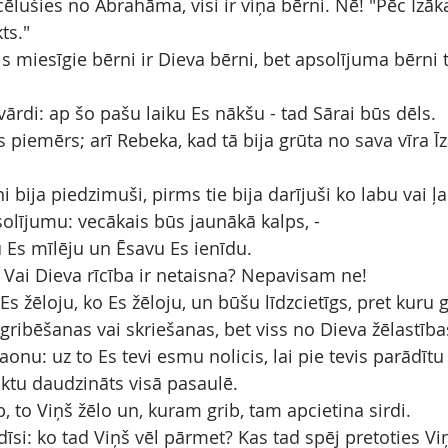
 cēlušies no Ābrahāma, visi ir viņa bērni. Nē! "Pēc Īzāk
ts."
is miesīgie bērni ir Dieva bērni, bet apsolījuma bērni ti
 vārdi: ap šo pašu laiku Es nākšu - tad Sārai būs dēls.
s piemērs; arī Rebeka, kad tā bija grūta no sava vīra Ī
i bija piedzimuši, pirms tie bija darījuši ko labu vai ļ
lījumu: vecākais būs jaunākā kalps, -
bu Es mīlēju un Ēsavu Es ienīdu.
? Vai Dieva rīcība ir netaisna? Nepavisam ne!
s žēloju, ko Es žēloju, un būšu līdzcietīgs, pret kuru g
gribēšanas vai skriešanas, bet viss no Dieva žēlastība
raonu: uz to Es tevi esmu nolicis, lai pie tevis parādīt
iktu daudzināts visā pasaulē.
b, to Viņš žēlo un, kuram grib, tam apcietina sirdi.
dīsi: ko tad Viņš vēl pārmet? Kas tad spēj pretoties