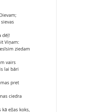
 Dievam; 
 sievas 
a dēļ!
it Viņam: 
esīsim ziedam 
m vairs 
 lai bāri 
smas pret 
ānas ciedra 
 kā eļļas koks, 