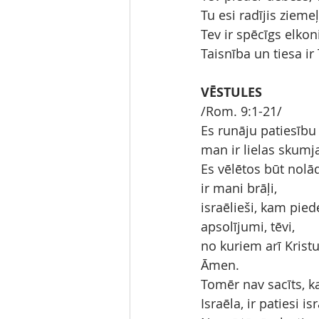
Tu esi radījis ziem
Tev ir spēcīgs elkon
Taisnība un tiesa ir
VĒSTULES
/Rom. 9:1-21/
Es runāju patiesību
man ir lielas skumj
Es vēlētos būt nolā
ir mani brāļi,
israēlieši, kam pied
apsolījumi, tēvi,
no kuriem arī Kristu
Āmen.
Tomēr nav sacīts, ka
Israēla, ir patiesi isr