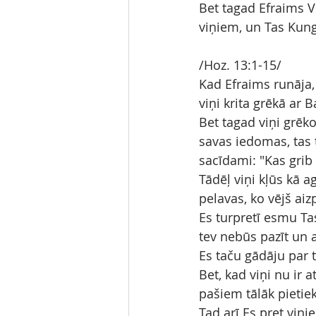
Bet tagad Efraims Vi
viņiem, un Tas Kun
/Hoz. 13:1-15/
Kad Efraims runāja, 
viņi krita grēkā ar 
Bet tagad viņi grēko
savas iedomas, tas 
sacīdami: "Kas grib 
Tādēļ viņi kļūs kā ag
pelavas, ko vējš aiz
Es turpretī esmu Ta
tev nebūs pazīt un a
Es taču gādāju par 
Bet, kad viņi nu ir 
pašiem tālāk pietiek
Tad arī Es pret viņ