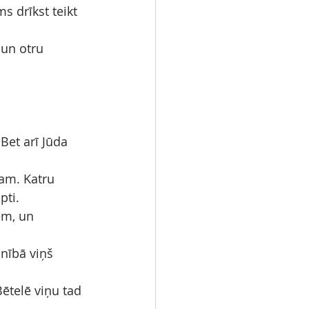
s drīkst teikt 
un otru 
Bet arī Jūda 
am. Katru 
pti.
em, un 
nībā viņš 
Bētelē viņu tad 