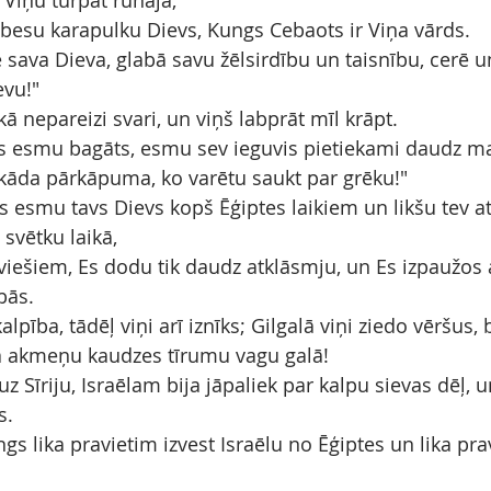
 Viņu turpat runāja,
besu karapulku Dievs, Kungs Cebaots ir Viņa vārds.
e sava Dieva, glabā savu žēlsirdību un taisnību, cerē u
evu!"
 nepareizi svari, un viņš labprāt mīl krāpt.
s esmu bagāts, esmu sev ieguvis pietiekami daudz ma
āda pārkāpuma, ko varētu saukt par grēku!"
s esmu tavs Dievs kopš Ēģiptes laikiem un likšu tev at
s svētku laikā,
viešiem, Es dodu tik daudz atklāsmju, un Es izpaužos 
bās.
lpība, tādēļ viņi arī iznīks; Gilgalā viņi ziedo vēršus, b
kā akmeņu kaudzes tīrumu vagu galā!
z Sīriju, Israēlam bija jāpaliek par kalpu sievas dēļ, u
s.
s lika pravietim izvest Israēlu no Ēģiptes un lika pra