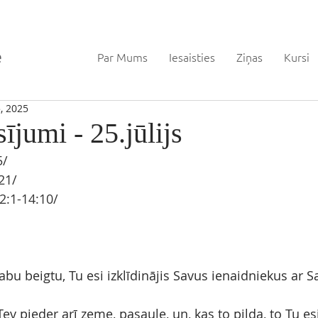
Par Mums
Iesaisties
Ziņas
Kursi
5, 2025
sījumi - 25.jūlijs
5/
21/
12:1-14:10/
abu beigtu, Tu esi izklīdinājis Savus ienaidniekus ar 
ev pieder arī zeme, pasaule, un, kas to pilda, to Tu esi