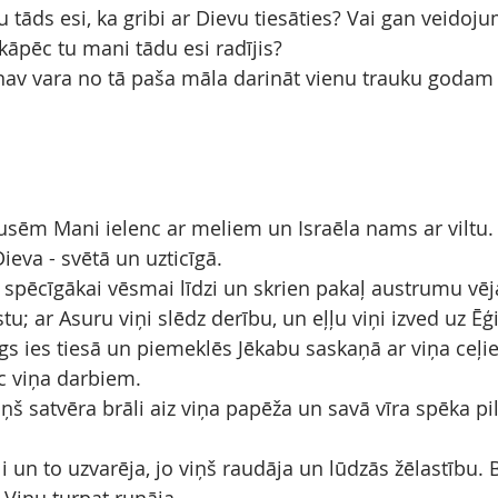
u tāds esi, ka gribi ar Dievu tiesāties? Vai gan veidojum
āpēc tu mani tādu esi radījis?
nav vara no tā paša māla darināt vienu trauku godam 
sēm Mani ielenc ar meliem un Israēla nams ar viltu. 
Dieva - svētā un uzticīgā.
i spēcīgākai vēsmai līdzi un skrien pakaļ austrumu vēj
tu; ar Asuru viņi slēdz derību, un eļļu viņi izved uz Ēģi
gs ies tiesā un piemeklēs Jēkabu saskaņā ar viņa ceļi
 viņa darbiem.
š satvēra brāli aiz viņa papēža un savā vīra spēka pil
li un to uzvarēja, jo viņš raudāja un lūdzās žēlastību. 