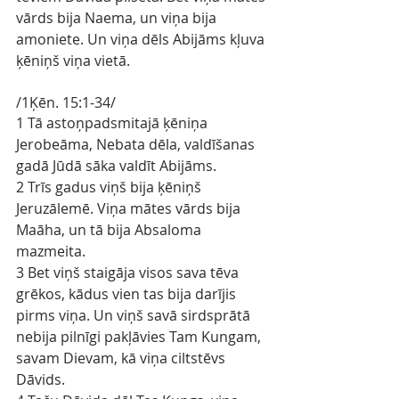
vārds bija Naema, un viņa bija 
amoniete. Un viņa dēls Abijāms kļuva 
ķēniņš viņa vietā.
/1Ķēn. 15:1-34/
1 Tā astoņpadsmitajā ķēniņa 
Jerobeāma, Nebata dēla, valdīšanas 
gadā Jūdā sāka valdīt Abijāms.
2 Trīs gadus viņš bija ķēniņš 
Jeruzālemē. Viņa mātes vārds bija 
Maāha, un tā bija Absaloma 
mazmeita.
3 Bet viņš staigāja visos sava tēva 
grēkos, kādus vien tas bija darījis 
pirms viņa. Un viņš savā sirdsprātā 
nebija pilnīgi pakļāvies Tam Kungam, 
savam Dievam, kā viņa ciltstēvs 
Dāvids.