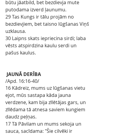
būtu jāatbild, bet bezdievja mute 
putodama izverd ļaunumu.
29 Tas Kungs ir tālu projām no 
bezdievjiem, bet taisno lūgšanas Viņš 
uzklausa.
30 Laipns skats iepriecina sirdi; laba 
vēsts atspirdzina kaulu serdi un 
pašus kaulus.
JAUNĀ DERĪBA
/Apd
.
16:16-40/
16 Kādreiz, mums uz lūgšanas vietu 
ejot, mūs sastapa kāda jauna 
verdzene, kam bija zīlētājas gars, un 
zīlēdama tā atnesa saviem kungiem 
daudz peļņas.
17 Tā Pāvilam un mums sekoja un 
sauca, sacīdama: "Šie cilvēki ir 