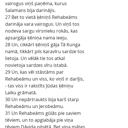
vairogus viņš paņēma, kurus 
Salamans bija darinājis.
27 Bet to vietā ķēniņš Rehabeāms 
darināja vara vairogus. Un viņš tos 
nodeva sargu virsnieku rokās, kas 
apsargāja ķēniņa nama ieeju.
28 Un, cikkārt ķēniņš gāja Tā Kunga 
namā, tikkārt pils karavīru sardze tos 
lietoja. Un vēlāk tie tos atkal 
novietoja sardzes vīru istabā.
29 Un, kas vēl stāstāms par 
Rehabeāmu un viss, ko viņš ir darījis, 
- tas viss ir rakstīts Jūdas ķēniņu 
Laiku grāmatā.
30 Un nepārtraukts bija karš starp 
Rehabeāmu un Jerobeāmu.
31 Un Rehabeāms gūlās pie saviem 
tēviem, un to apglabāja pie viņa 
tēviem Dāvida pilsētā. Bet viņa mātes 