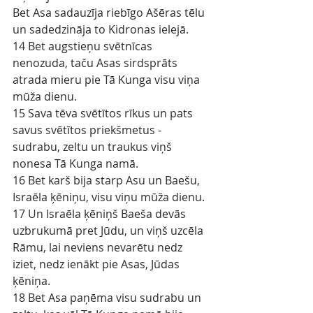
Bet Asa sadauzīja riebīgo Ašēras tēlu 
un sadedzināja to Kidronas ielejā.
14 Bet augstieņu svētnīcas 
nenozuda, taču Asas sirdsprāts 
atrada mieru pie Tā Kunga visu viņa 
mūža dienu.
15 Sava tēva svētītos rīkus un pats 
savus svētītos priekšmetus - 
sudrabu, zeltu un traukus viņš 
nonesa Tā Kunga namā.
16 Bet karš bija starp Asu un Baešu, 
Israēla ķēniņu, visu viņu mūža dienu.
17 Un Israēla ķēniņš Baeša devās 
uzbrukumā pret Jūdu, un viņš uzcēla 
Rāmu, lai neviens nevarētu nedz 
iziet, nedz ienākt pie Asas, Jūdas 
ķēniņa.
18 Bet Asa paņēma visu sudrabu un 