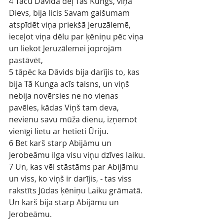
4 Taču Dāvida dēļ Tas Kungs, viņa 
Dievs, bija licis Savam gaišumam 
atspīdēt viņa priekšā Jeruzālemē, 
ieceļot viņa dēlu par ķēniņu pēc viņa 
un liekot Jeruzālemei joprojām 
pastāvēt,
5 tāpēc ka Dāvids bija darījis to, kas 
bija Tā Kunga acīs taisns, un viņš 
nebija novērsies ne no vienas 
pavēles, kādas Viņš tam deva, 
nevienu savu mūža dienu, izņemot 
vienīgi lietu ar hetieti Ūriju.
6 Bet karš starp Abijāmu un 
Jerobeāmu ilga visu viņu dzīves laiku.
7 Un, kas vēl stāstāms par Abijāmu 
un viss, ko viņš ir darījis, - tas viss 
rakstīts Jūdas ķēniņu Laiku grāmatā. 
Un karš bija starp Abijāmu un 
Jerobeāmu.