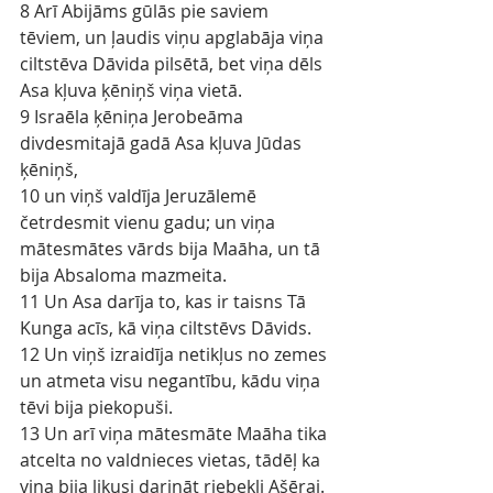
8 Arī Abijāms gūlās pie saviem 
tēviem, un ļaudis viņu apglabāja viņa 
ciltstēva Dāvida pilsētā, bet viņa dēls 
Asa kļuva ķēniņš viņa vietā.
9 Israēla ķēniņa Jerobeāma 
divdesmitajā gadā Asa kļuva Jūdas 
ķēniņš,
10 un viņš valdīja Jeruzālemē 
četrdesmit vienu gadu; un viņa 
mātesmātes vārds bija Maāha, un tā 
bija Absaloma mazmeita.
11 Un Asa darīja to, kas ir taisns Tā 
Kunga acīs, kā viņa ciltstēvs Dāvids.
12 Un viņš izraidīja netikļus no zemes 
un atmeta visu negantību, kādu viņa 
tēvi bija piekopuši.
13 Un arī viņa mātesmāte Maāha tika 
atcelta no valdnieces vietas, tādēļ ka 
viņa bija likusi darināt riebekli Ašērai. 