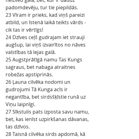
neizved galā, bet, kur ir daudz 
padomdevēju, tur tie piepildās.
23 Vīram ir prieks, kad viņš pareizi 
atbild, un īstenā laikā teikts vārds - 
cik tas ir vērtīgs!
24 Dzīves ceļš gudrajam iet strauji 
augšup, lai viņš izvairītos no nāves 
valstības tā lejas galā.
25 Augstprātīgā namu Tas Kungs 
sagraus, bet nabaga atraitnes 
robežas apstiprinās.
26 Ļauna cilvēka nodomi un 
gudrojumi Tā Kunga acīs ir 
negantība, bet sirdsšķīstie runā uz 
Viņu laipnīgi.
27 Sīkstulis pats izposta savu namu, 
bet, kas ienīst uzpirkšanas dāvanas, 
tas dzīvos.
28 Taisnā cilvēka sirds apdomā, kā 