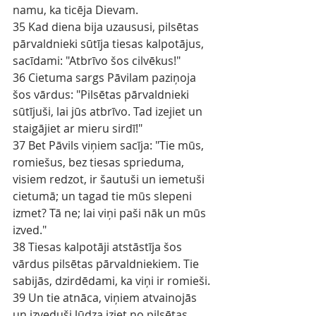
namu, ka ticēja Dievam.
35 Kad diena bija uzaususi, pilsētas 
pārvaldnieki sūtīja tiesas kalpotājus, 
sacīdami: "Atbrīvo šos cilvēkus!"
36 Cietuma sargs Pāvilam paziņoja 
šos vārdus: "Pilsētas pārvaldnieki 
sūtījuši, lai jūs atbrīvo. Tad izejiet un 
staigājiet ar mieru sirdī!"
37 Bet Pāvils viņiem sacīja: "Tie mūs, 
romiešus, bez tiesas sprieduma, 
visiem redzot, ir šautuši un iemetuši 
cietumā; un tagad tie mūs slepeni 
izmet? Tā ne; lai viņi paši nāk un mūs 
izved."
38 Tiesas kalpotāji atstāstīja šos 
vārdus pilsētas pārvaldniekiem. Tie 
sabijās, dzirdēdami, ka viņi ir romieši.
39 Un tie atnāca, viņiem atvainojās 
un izveduši lūdza iziet no pilsētas.