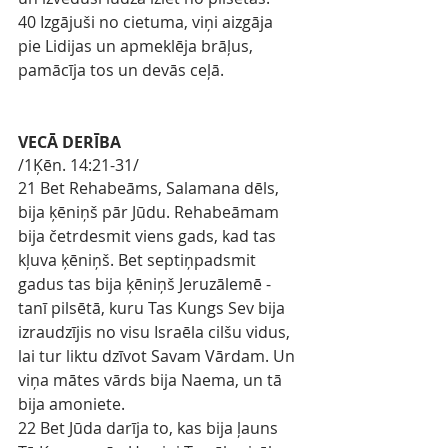
40 Izgājuši no cietuma, viņi aizgāja 
pie Lidijas un apmeklēja brāļus, 
pamācīja tos un devās ceļā.
VECĀ DERĪBA
/1Ķēn. 14:21-31/
21 Bet Rehabeāms, Salamana dēls, 
bija ķēniņš pār Jūdu. Rehabeāmam 
bija četrdesmit viens gads, kad tas 
kļuva ķēniņš. Bet septiņpadsmit 
gadus tas bija ķēniņš Jeruzālemē - 
tanī pilsētā, kuru Tas Kungs Sev bija 
izraudzījis no visu Israēla cilšu vidus, 
lai tur liktu dzīvot Savam Vārdam. Un 
viņa mātes vārds bija Naema, un tā 
bija amoniete.
22 Bet Jūda darīja to, kas bija ļauns 