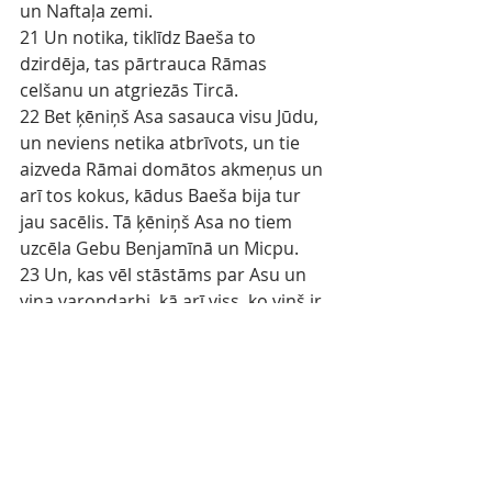
un Naftaļa zemi.
21 Un notika, tiklīdz Baeša to 
dzirdēja, tas pārtrauca Rāmas 
celšanu un atgriezās Tircā.
22 Bet ķēniņš Asa sasauca visu Jūdu, 
un neviens netika atbrīvots, un tie 
aizveda Rāmai domātos akmeņus un 
arī tos kokus, kādus Baeša bija tur 
jau sacēlis. Tā ķēniņš Asa no tiem 
uzcēla Gebu Benjamīnā un Micpu.
23 Un, kas vēl stāstāms par Asu un 
viņa varoņdarbi, kā arī viss, ko viņš ir 
darījis, arī pilsētas, kādas viņš ir 
uzcēlis, - tas viss rakstīts Jūdas 
ķēniņu Laiku grāmatā. Bet tam palika 
slimas kājas vecuma dienās.
24 Un Asa gūlās pie saviem tēviem 
un tika apglabāts pie saviem tēviem 
sava ciltstēva Dāvida pilsētā, bet viņa 