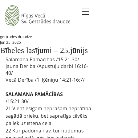
gertrudes draudze
Jun 25, 2025
Bībeles lasījumi – 25.jūnijs
Salamana Pamācības 
/
15:21-30
/ 
Jaunā Derība
 /Apustuļu darbi
 16:16-
40/
Vecā Derība
/1. Ķēniņu 
14:21-16:7/
SALAMANA PAMĀCĪBAS
/15:21-30/
21 Vientiesīgam neprašam neprātība 
sagādā prieku, bet sapratīgs cilvēks 
paliek uz īstenā ceļa.
22 Kur padoma nav, tur nodomus 