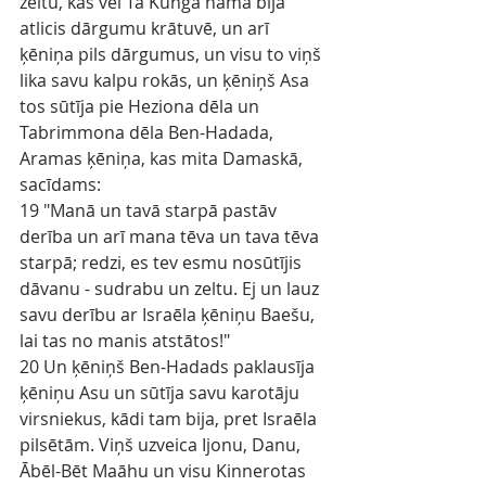
zeltu, kas vēl Tā Kunga namā bija 
atlicis dārgumu krātuvē, un arī 
ķēniņa pils dārgumus, un visu to viņš 
lika savu kalpu rokās, un ķēniņš Asa 
tos sūtīja pie Heziona dēla un 
Tabrimmona dēla Ben-Hadada, 
Aramas ķēniņa, kas mita Damaskā, 
sacīdams:
19 "Manā un tavā starpā pastāv 
derība un arī mana tēva un tava tēva 
starpā; redzi, es tev esmu nosūtījis 
dāvanu - sudrabu un zeltu. Ej un lauz 
savu derību ar Israēla ķēniņu Baešu, 
lai tas no manis atstātos!"
20 Un ķēniņš Ben-Hadads paklausīja 
ķēniņu Asu un sūtīja savu karotāju 
virsniekus, kādi tam bija, pret Israēla 
pilsētām. Viņš uzveica Ijonu, Danu, 
Ābēl-Bēt Maāhu un visu Kinnerotas 