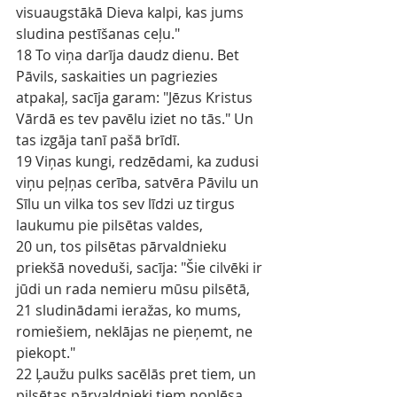
visuaugstākā Dieva kalpi, kas jums 
sludina pestīšanas ceļu."
18 To viņa darīja daudz dienu. Bet 
Pāvils, saskaities un pagriezies 
atpakaļ, sacīja garam: "Jēzus Kristus 
Vārdā es tev pavēlu iziet no tās." Un 
tas izgāja tanī pašā brīdī.
19 Viņas kungi, redzēdami, ka zudusi 
viņu peļņas cerība, satvēra Pāvilu un 
Sīlu un vilka tos sev līdzi uz tirgus 
laukumu pie pilsētas valdes,
20 un, tos pilsētas pārvaldnieku 
priekšā noveduši, sacīja: "Šie cilvēki ir 
jūdi un rada nemieru mūsu pilsētā,
21 sludinādami ieražas, ko mums, 
romiešiem, neklājas ne pieņemt, ne 
piekopt."
22 Ļaužu pulks sacēlās pret tiem, un 
pilsētas pārvaldnieki tiem noplēsa 