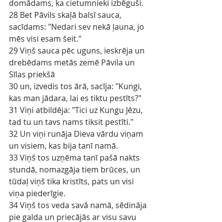
domādams, ka cietumnieki izbēguši.
28 Bet Pāvils skaļā balsī sauca, 
sacīdams: "Nedari sev nekā ļauna, jo 
mēs visi esam šeit."
29 Viņš sauca pēc uguns, ieskrēja un 
drebēdams metās zemē Pāvila un 
Sīlas priekšā
30 un, izvedis tos ārā, sacīja: "Kungi, 
kas man jādara, lai es tiktu pestīts?"
31 Viņi atbildēja: "Tici uz Kungu Jēzu, 
tad tu un tavs nams tiksit pestīti."
32 Un viņi runāja Dieva vārdu viņam 
un visiem, kas bija tanī namā.
33 Viņš tos uzņēma tanī pašā nakts 
stundā, nomazgāja tiem brūces, un 
tūdaļ viņš tika kristīts, pats un visi 
viņa piederīgie.
34 Viņš tos veda savā namā, sēdināja 
pie galda un priecājās ar visu savu 