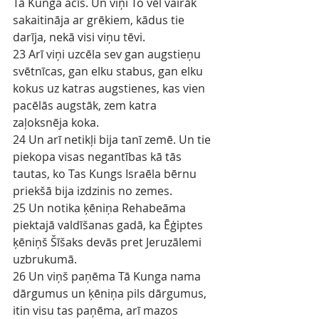
Tā Kunga acīs. Un viņi To vēl vairāk 
sakaitināja ar grēkiem, kādus tie 
darīja, nekā visi viņu tēvi.
23 Arī viņi uzcēla sev gan augstieņu 
svētnīcas, gan elku stabus, gan elku 
kokus uz katras augstienes, kas vien 
pacēlās augstāk, zem katra 
zaļoksnēja koka.
24 Un arī netikļi bija tanī zemē. Un tie 
piekopa visas negantības kā tās 
tautas, ko Tas Kungs Israēla bērnu 
priekšā bija izdzinis no zemes.
25 Un notika ķēniņa Rehabeāma 
piektajā valdīšanas gadā, ka Ēģiptes 
ķēniņš Šīšaks devās pret Jeruzālemi 
uzbrukumā.
26 Un viņš paņēma Tā Kunga nama 
dārgumus un ķēniņa pils dārgumus, 
itin visu tas paņēma, arī mazos 