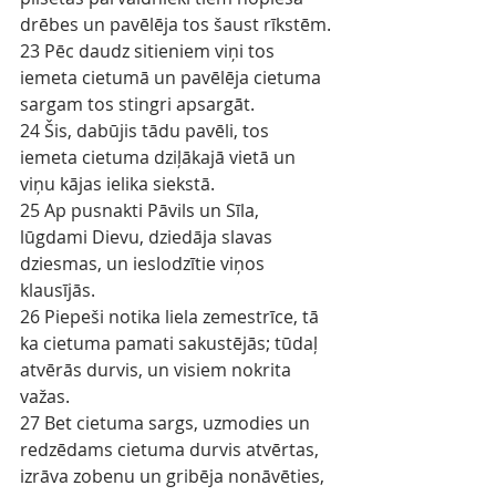
drēbes un pavēlēja tos šaust rīkstēm.
23 Pēc daudz sitieniem viņi tos 
iemeta cietumā un pavēlēja cietuma 
sargam tos stingri apsargāt.
24 Šis, dabūjis tādu pavēli, tos 
iemeta cietuma dziļākajā vietā un 
viņu kājas ielika siekstā.
25 Ap pusnakti Pāvils un Sīla, 
lūgdami Dievu, dziedāja slavas 
dziesmas, un ieslodzītie viņos 
klausījās.
26 Piepeši notika liela zemestrīce, tā 
ka cietuma pamati sakustējās; tūdaļ 
atvērās durvis, un visiem nokrita 
važas.
27 Bet cietuma sargs, uzmodies un 
redzēdams cietuma durvis atvērtas, 
izrāva zobenu un gribēja nonāvēties, 