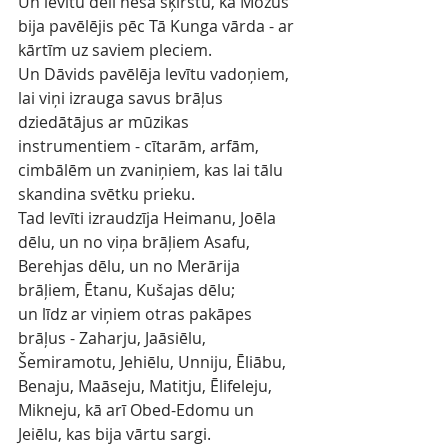
Un levītu dēli nesa šķirstu, kā Mozus 
bija pavēlējis pēc Tā Kunga vārda - ar 
kārtīm uz saviem pleciem.
Un Dāvids pavēlēja levītu vadoņiem, 
lai viņi izrauga savus brāļus 
dziedātājus ar mūzikas 
instrumentiem - cītarām, arfām, 
cimbālēm un zvaniņiem, kas lai tālu 
skandina svētku prieku.
Tad levīti izraudzīja Heimanu, Joēla 
dēlu, un no viņa brāļiem Asafu, 
Berehjas dēlu, un no Merārija 
brāļiem, Ētanu, Kušajas dēlu;
un līdz ar viņiem otras pakāpes 
brāļus - Zaharju, Jaāsiēlu, 
Šemiramotu, Jehiēlu, Unniju, Ēliābu, 
Benaju, Maāseju, Matitju, Ēlifeleju, 
Mikneju, kā arī Obed-Edomu un 
Jeiēlu, kas bija vārtu sargi.