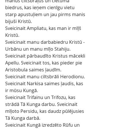
manus ciltsbrāļus un cietuma 
biedrus, kas ieņem cienīgu vietu 
starp apustuļiem un jau pirms manis 
bijuši Kristū.
Sveicinait Ampliatu, kas man ir mīļš 
Kristū.
Sveicinait manu darbabiedru Kristū - 
Urbānu un manu mīļo Stahiju.
Sveicinait pārbaudīto Kristus mācekli 
Apellu. Sveicinait tos, kas pieder pie 
Aristobula saimes ļaudīm.
Sveicinait manu ciltsbrāli Herodionu. 
Sveicinait Narkisa saimes ļaudis, kas 
ir mūsu Kungā.
Sveicinait Trifainu un Trifozu, kas 
strādā Tā Kunga darbu. Sveicinait 
mīļoto Persidu, kas daudz pūlējusies 
Tā Kunga darbā.
Sveicinait Kungā izredzēto Rūfu un 