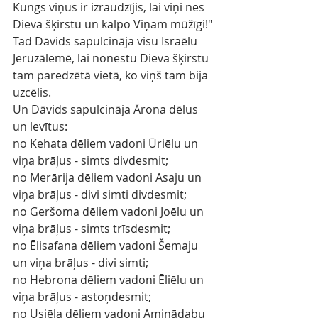
Kungs viņus ir izraudzījis, lai viņi nes 
Dieva šķirstu un kalpo Viņam mūžīgi!"
Tad Dāvids sapulcināja visu Israēlu 
Jeruzālemē, lai nonestu Dieva šķirstu 
tam paredzētā vietā, ko viņš tam bija 
uzcēlis.
Un Dāvids sapulcināja Ārona dēlus 
un levītus:
no Kehata dēliem vadoni Ūriēlu un 
viņa brāļus - simts divdesmit;
no Merārija dēliem vadoni Asaju un 
viņa brāļus - divi simti divdesmit;
no Geršoma dēliem vadoni Joēlu un 
viņa brāļus - simts trīsdesmit;
no Ēlisafana dēliem vadoni Šemaju 
un viņa brāļus - divi simti;
no Hebrona dēliem vadoni Ēliēlu un 
viņa brāļus - astoņdesmit;
no Usiēla dēliem vadoni Aminādabu 