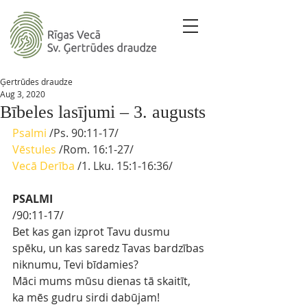
Ģertrūdes draudze
Aug 3, 2020
Bībeles lasījumi – 3. augusts
Psalmi
 /Ps. 90:11-17/
Vēstules
 /Rom. 16:1-27/
Vecā Derība
 /1. Lku. 15:1-16:36/
PSALMI
/90:11-17/
Bet kas gan izprot Tavu dusmu 
spēku, un kas saredz Tavas bardzības 
niknumu, Tevi bīdamies?
Māci mums mūsu dienas tā skaitīt, 
ka mēs gudru sirdi dabūjam!