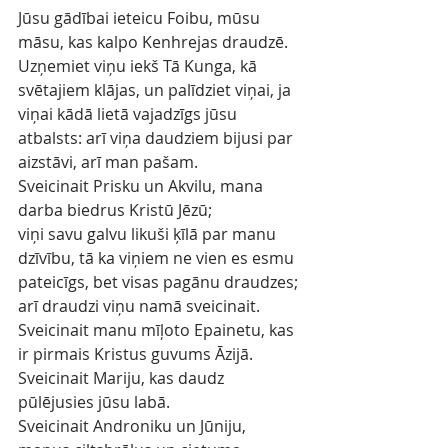
Jūsu gādībai ieteicu Foibu, mūsu 
māsu, kas kalpo Kenhrejas draudzē.
Uzņemiet viņu iekš Tā Kunga, kā 
svētajiem klājas, un palīdziet viņai, ja 
viņai kādā lietā vajadzīgs jūsu 
atbalsts: arī viņa daudziem bijusi par 
aizstāvi, arī man pašam.
Sveicinait Prisku un Akvilu, mana 
darba biedrus Kristū Jēzū;
viņi savu galvu likuši ķīlā par manu 
dzīvību, tā ka viņiem ne vien es esmu 
pateicīgs, bet visas pagānu draudzes;
arī draudzi viņu namā sveicinait. 
Sveicinait manu mīļoto Epainetu, kas 
ir pirmais Kristus guvums Āzijā.
Sveicinait Mariju, kas daudz 
pūlējusies jūsu labā.
Sveicinait Androniku un Jūniju, 