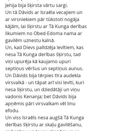
Jehija bija šķirsta vārtu sargi.
Un tā Dāvids ar Israēla vecajiem un 
ar virsniekiem pār tūkstoti nogāja 
kājām, lai šķirstu ar Tā Kunga derības 
likumiem no Obed-Edoma nama ar 
gavilēm uznestu kalnā.
Un, kad Dievs palīdzēja levītiem, kas 
nesa Tā Kunga derības šķirstu, tad 
viņi upurēja kā kaujamo upuri 
septiņus vēršus un septiņus aunus.
Un Dāvids bija tērpies tīra audekla 
virsvalkā - un tāpat arī visi levīti, kuri 
nesa šķirstu, un dziedātāji un viņu 
vadonis Kenanja; bet Dāvids bija 
apņēmis pāri virsvalkam vēl linu 
efodu.
Un viss Israēls nesa augšā Tā Kunga 
derības šķirstu ar skaļu gavilēšanu, 