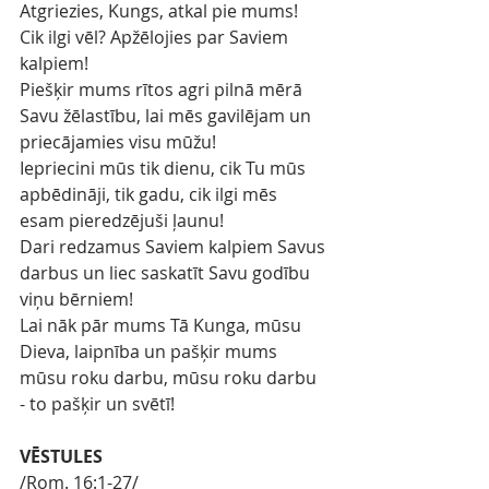
Atgriezies, Kungs, atkal pie mums! 
Cik ilgi vēl? Apžēlojies par Saviem 
kalpiem!
Piešķir mums rītos agri pilnā mērā 
Savu žēlastību, lai mēs gavilējam un 
priecājamies visu mūžu!
Iepriecini mūs tik dienu, cik Tu mūs 
apbēdināji, tik gadu, cik ilgi mēs 
esam pieredzējuši ļaunu!
Dari redzamus Saviem kalpiem Savus 
darbus un liec saskatīt Savu godību 
viņu bērniem!
Lai nāk pār mums Tā Kunga, mūsu 
Dieva, laipnība un pašķir mums 
mūsu roku darbu, mūsu roku darbu 
- to pašķir un svētī!
VĒSTULES
/Rom. 16:1-27/