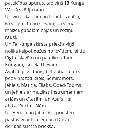
pateicības upurus, tad viņš Tā Kunga 
Vārdā svētīja tautu.
Un viņš ikkatram no Israēla izdalīja, 
kā vīriem, tā arī sievām, pa vienai 
maizei, gabalam gaļas un rozīņu 
rausi.
Un Tā Kunga šķirsta priekšā viņš 
nolika kalpot dažus no levītiem, lai tie 
lūgtu, slavētu un pateiktos Tam 
Kungam, Israēla Dievam.
Asafs bija vadonis, bet Zaharja otrs 
pēc viņa; tad Jeiēls, Šemiramots, 
Jehiēls, Matitja, Ēliābs, Obed-Edoms 
un Jehiēls ar mūzikas instrumentiem, 
arfām un cītarām, un Asafs lika 
atskanēt cimbālēm.
Un Benaja un Jahasiēls, priesteri, 
pastāvīgi ar taurēm bija Dieva 
derības šķirsta priekšā.