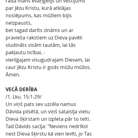
rāda mans evaņģēlijs un vēstījums 
par Jēzu Kristu, kurā atklājas 
noslēpums, kas mūžiem bijis 
neizpausts,
bet tagad darīts zināms un ar 
pravieša rakstiem uz Dieva pavēli 
sludināts visām tautām, lai tās 
pakļautu ticībai, -
vienīgajam visugudrajam Dievam, lai 
caur Jēzu Kristu ir gods mūžu mūžos. 
Āmen.
VECĀ DERĪBA
/1. Lku. 15:1-29/
Un viņš pats sev uzcēla namus 
Dāvida pilsētā, un viņš sataisīja vietu 
Dieva šķirstam un izpleta pār to telti.
Tad Dāvids sacīja: "Neviens nedrīkst 
nest Dieva šķirstu kā vien levīti, jo Tas 