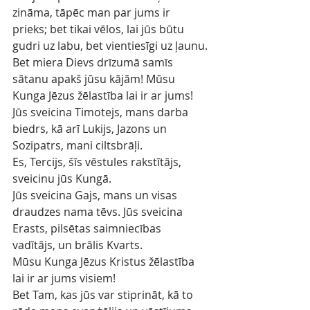
zināma, tāpēc man par jums ir 
prieks; bet tikai vēlos, lai jūs būtu 
gudri uz labu, bet vientiesīgi uz ļaunu.
Bet miera Dievs drīzumā samīs 
sātanu apakš jūsu kājām! Mūsu 
Kunga Jēzus žēlastība lai ir ar jums!
Jūs sveicina Timotejs, mans darba 
biedrs, kā arī Lukijs, Jazons un 
Sozipatrs, mani ciltsbrāļi.
Es, Tercijs, šīs vēstules rakstītājs, 
sveicinu jūs Kungā.
Jūs sveicina Gajs, mans un visas 
draudzes nama tēvs. Jūs sveicina 
Erasts, pilsētas saimniecības 
vadītājs, un brālis Kvarts.
Mūsu Kunga Jēzus Kristus žēlastība 
lai ir ar jums visiem!
Bet Tam, kas jūs var stiprināt, kā to 