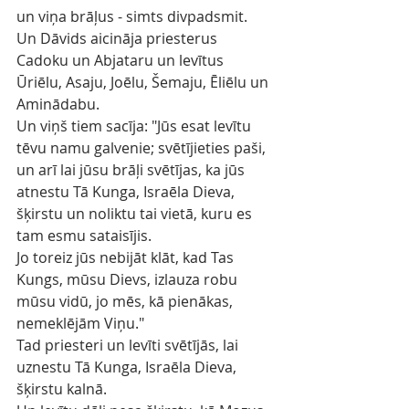
un viņa brāļus - simts divpadsmit.
Un Dāvids aicināja priesterus 
Cadoku un Abjataru un levītus 
Ūriēlu, Asaju, Joēlu, Šemaju, Ēliēlu un 
Aminādabu.
Un viņš tiem sacīja: "Jūs esat levītu 
tēvu namu galvenie; svētījieties paši, 
un arī lai jūsu brāļi svētījas, ka jūs 
atnestu Tā Kunga, Israēla Dieva, 
šķirstu un noliktu tai vietā, kuru es 
tam esmu sataisījis.
Jo toreiz jūs nebijāt klāt, kad Tas 
Kungs, mūsu Dievs, izlauza robu 
mūsu vidū, jo mēs, kā pienākas, 
nemeklējām Viņu."
Tad priesteri un levīti svētījās, lai 
uznestu Tā Kunga, Israēla Dieva, 
šķirstu kalnā.