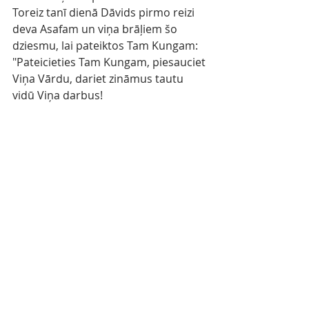
Toreiz tanī dienā Dāvids pirmo reizi 
deva Asafam un viņa brāļiem šo 
dziesmu, lai pateiktos Tam Kungam:
"Pateicieties Tam Kungam, piesauciet 
Viņa Vārdu, dariet zināmus tautu 
vidū Viņa darbus!
Dziediet Viņam, spēlējiet Viņam, 
runājiet par visiem Viņa brīnuma 
darbiem!
Dodiet slavu Viņa svētajam Vārdam! 
Lai visu to sirdis priecājas, kas ir Tā 
Kunga meklētāji!
Meklējiet To Kungu un Viņa spēku, 
meklējiet Viņa vaigu bez mitēšanās!
Pieminiet brīnuma darbus, ko Viņš ir 
darījis, Viņa darītās brīnumu zīmes 
un tiesas spriedumus no Viņa mutes,
jūs, Viņa kalpa Israēla pēcnācēji, 