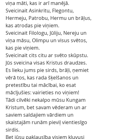
viņa māti, kas ir arī manējā.
Sveicinait Asinkritu, Flegontu, 
Hermeju, Patrobu, Hermu un brāļus, 
kas atrodas pie viņiem.
Sveicinait Filologu, Jūliju, Nereju un 
viņa māsu, Olimpu un visus svētos, 
kas pie viņiem.
Sveicinait cits citu ar svēto skūpstu. 
Jūs sveicina visas Kristus draudzes.
Es lieku jums pie sirds, brāļi, ņemiet 
vērā tos, kas rada šķelšanos un 
pretestību tai mācībai, ko esat 
mācījušies: vairieties no viņiem!
Tādi cilvēki nekalpo mūsu Kungam 
Kristum, bet savam vēderam un ar 
saviem saldajiem vārdiem un 
skaistajām runām pieviļ vientiesīgo 
sirdis.
Bet jūsu paklausība visiem kļuvusi 