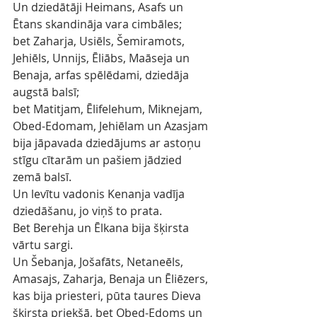
Un dziedātāji Heimans, Asafs un 
Ētans skandināja vara cimbāles;
bet Zaharja, Usiēls, Šemiramots, 
Jehiēls, Unnijs, Ēliābs, Maāseja un 
Benaja, arfas spēlēdami, dziedāja 
augstā balsī;
bet Matitjam, Ēlifelehum, Miknejam, 
Obed-Edomam, Jehiēlam un Azasjam 
bija jāpavada dziedājums ar astoņu 
stīgu cītarām un pašiem jādzied 
zemā balsī.
Un levītu vadonis Kenanja vadīja 
dziedāšanu, jo viņš to prata.
Bet Berehja un Ēlkana bija šķirsta 
vārtu sargi.
Un Šebanja, Jošafāts, Netaneēls, 
Amasajs, Zaharja, Benaja un Ēliēzers, 
kas bija priesteri, pūta taures Dieva 
šķirsta priekšā, bet Obed-Edoms un 