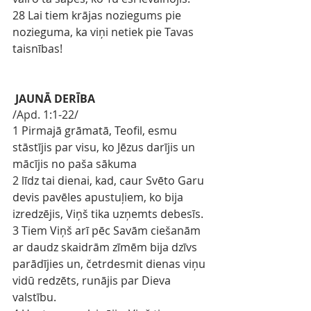
28 Lai tiem krājas noziegums pie 
nozieguma, ka viņi netiek pie Tavas 
taisnības!
JAUNĀ DERĪBA
/
Apd. 
1:1-22/
1 Pirmajā grāmatā, Teofil, esmu 
stāstījis par visu, ko Jēzus darījis un 
mācījis no paša sākuma
2 līdz tai dienai, kad, caur Svēto Garu 
devis pavēles apustuļiem, ko bija 
izredzējis, Viņš tika uzņemts debesīs.
3 Tiem Viņš arī pēc Savām ciešanām 
ar daudz skaidrām zīmēm bija dzīvs 
parādījies un, četrdesmit dienas viņu 
vidū redzēts, runājis par Dieva 
valstību.