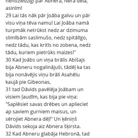
nenoziedzīgi par Abnera, Nera dēla, 
asinīm!
29 Lai tās nāk pār Joāba galvu un pār 
visu viņa tēva namu! Lai Joāba namā 
turpmāk netrūkst nedz ar dzimuma 
slimībām saslimušo, nedz spitālīgo, 
nedz tādu, kas kritīs no zobena, nedz 
tādu, kuriem pietrūks maizes!"
30 Kad Joābs un viņa brālis Abišajs 
bija Abneru nogalinājuši, tādēļ ka tas 
bija nonāvējis viņu brāli Asahēlu 
kaujā pie Gibeonas,
31 tad Dāvids pavēlēja Joābam un 
visiem ļaudīm, kas bija pie viņa: 
"Saplēsiet savas drēbes un aplieciet 
ap saviem gurniem maisus, un 
sērojiet Abnera dēļ!" Un ķēniņš 
Dāvids sekoja aiz Abnera šķirsta.
32 Kad Abneru glabāja Hebronā, tad 