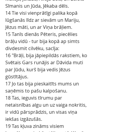
Sīmanis un Jūda, Jēkaba dēls.
14 Tie visi vienprātīgi palika kopā 
lūgšanās līdz ar sievām un Mariju, 
Jēzus māti, un ar Viņa brāļiem.
15 Tanīs dienās Pēteris, piecēlies 
brāļu vidū - tur bija kopā ap simts 
divdesmit cilvēku, sacīja:
16 "Brāļi, bija jāpiepildās rakstiem, ko 
Svētais Gars runājis ar Dāvida muti 
par Jūdu, kurš bija vedis Jēzus 
gūstītājus.
17 Jo tas bija pieskaitīts mums un 
saņēmis to pašu kalpošanu.
18 Tas, ieguvis tīrumu par 
netaisnības algu un uz vaiga nokritis, 
ir vidū pārsprādzis, un visas viņa 
iekšas izgāzušās.
19 Tas kļuva zināms visiem 