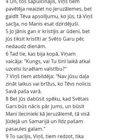
4 Un, tos sapulcinājis, Viņš tiem 
pavēlēja neaiziet no Jeruzālemes, bet 
gaidīt Tēva apsolījumu, ko jūs, tā Viņš 
sacīja, no Manis esat dzirdējuši.
5 Jo Jānis gan ir kristījis ar ūdeni, bet 
jūs tiksit kristīti ar Svēto Garu pēc 
nedaudz dienām.
6 Tad tie, kas bija kopā, Viņam 
vaicāja: "Kungs, vai Tu šinī laikā atkal 
uzcelsi Israēlam valstību?"
7 Viņš tiem atbildēja: "Nav jūsu daļa 
zināt laikus vai brīžus, ko Tēvs nolicis 
Savā paša varā.
8 Bet jūs dabūsit spēku, kad Svētais 
Gars būs nācis pār jums, un būsit 
Mani liecinieki kā Jeruzālemē, tā visā 
Jūdejā un Samarijā un līdz pašam 
pasaules galam."
9 To sacījis, Viņš, tiem redzot, tika 