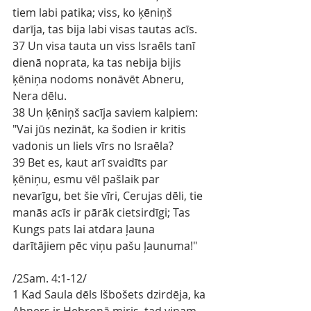
tiem labi patika; viss, ko ķēniņš 
darīja, tas bija labi visas tautas acīs.
37 Un visa tauta un viss Israēls tanī 
dienā noprata, ka tas nebija bijis 
ķēniņa nodoms nonāvēt Abneru, 
Nera dēlu.
38 Un ķēniņš sacīja saviem kalpiem: 
"Vai jūs nezināt, ka šodien ir kritis 
vadonis un liels vīrs no Israēla?
39 Bet es, kaut arī svaidīts par 
ķēniņu, esmu vēl pašlaik par 
nevarīgu, bet šie vīri, Cerujas dēli, tie 
manās acīs ir pārāk cietsirdīgi; Tas 
Kungs pats lai atdara ļauna 
darītājiem pēc viņu pašu ļaunuma!"
/2Sam. 4:1-12/
1 Kad Saula dēls Išbošets dzirdēja, ka 