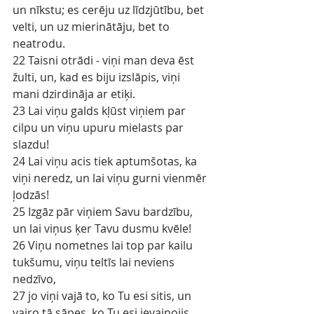
un nīkstu; es cerēju uz līdzjūtību, bet 
velti, un uz mierinātāju, bet to 
neatrodu.
22 Taisni otrādi - viņi man deva ēst 
žulti, un, kad es biju izslāpis, viņi 
mani dzirdināja ar etiķi.
23 Lai viņu galds kļūst viņiem par 
cilpu un viņu upuru mielasts par 
slazdu!
24 Lai viņu acis tiek aptumšotas, ka 
viņi neredz, un lai viņu gurni vienmēr 
ļodzās!
25 Izgāz pār viņiem Savu bardzību, 
un lai viņus ķer Tavu dusmu kvēle!
26 Viņu nometnes lai top par kailu 
tukšumu, viņu teltīs lai neviens 
nedzīvo,
27 jo viņi vajā to, ko Tu esi sitis, un 
vairo tā sāpes, ko Tu esi ievainojis.