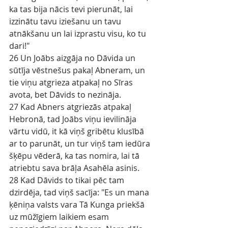
ka tas bija nācis tevi pierunāt, lai 
izzinātu tavu iziešanu un tavu 
atnākšanu un lai izprastu visu, ko tu 
dari!"
26 Un Joābs aizgāja no Dāvida un 
sūtīja vēstnešus pakaļ Abneram, un 
tie viņu atgrieza atpakaļ no Sīras 
avota, bet Dāvids to nezināja.
27 Kad Abners atgriezās atpakaļ 
Hebronā, tad Joābs viņu ievilināja 
vārtu vidū, it kā viņš gribētu klusībā 
ar to parunāt, un tur viņš tam iedūra 
šķēpu vēderā, ka tas nomira, lai tā 
atriebtu sava brāļa Asahēla asinis.
28 Kad Dāvids to tikai pēc tam 
dzirdēja, tad viņš sacīja: "Es un mana 
ķēniņa valsts vara Tā Kunga priekšā 
uz mūžīgiem laikiem esam 