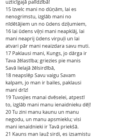
uzticīgajā palīdzībā!
15 Izvelc mani no dūņām, lai es 
nenogrimstu, izglāb mani no 
nīdētājiem un no ūdens dziļumiem,
16 lai ūdens viļņi mani neapklāj, lai 
mani neaprij ūdens virpuļi un lai 
atvari pār mani neaizdara savu muti.
17 Paklausi mani, Kungs, jo dārga ir 
Tava žēlastība; griezies pie manis 
Savā lielajā žēlsirdībā,
18 neapslēp Savu vaigu Savam 
kalpam, jo man ir bailes, paklausi 
mani drīz!
19 Tuvojies manai dvēselei, atpestī 
to, izglāb mani manu ienaidnieku dēļ!
20 Tu zini manu kaunu un manu 
negodu, un manu apsmieklu; visi 
mani ienaidnieki ir Tavā priekšā.
21 Kauns man lauž sirdi, es izsamistu 