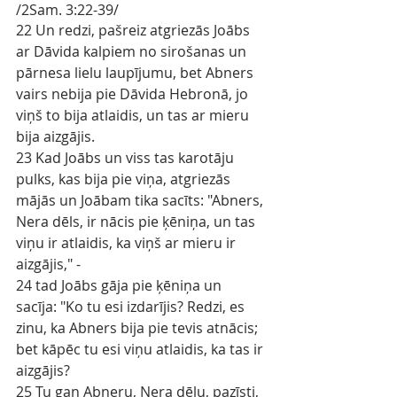
/2Sam. 3:22-39/
22 Un redzi, pašreiz atgriezās Joābs 
ar Dāvida kalpiem no sirošanas un 
pārnesa lielu laupījumu, bet Abners 
vairs nebija pie Dāvida Hebronā, jo 
viņš to bija atlaidis, un tas ar mieru 
bija aizgājis.
23 Kad Joābs un viss tas karotāju 
pulks, kas bija pie viņa, atgriezās 
mājās un Joābam tika sacīts: "Abners, 
Nera dēls, ir nācis pie ķēniņa, un tas 
viņu ir atlaidis, ka viņš ar mieru ir 
aizgājis," -
24 tad Joābs gāja pie ķēniņa un 
sacīja: "Ko tu esi izdarījis? Redzi, es 
zinu, ka Abners bija pie tevis atnācis; 
bet kāpēc tu esi viņu atlaidis, ka tas ir 
aizgājis?
25 Tu gan Abneru, Nera dēlu, pazīsti, 