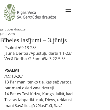
gertrudes draudze
Jun 3, 2025
Bībeles lasījumi – 3.jūnijs
Psalmi 
/
69:13-28
/ 
Jaunā Derība
 /Apustuļu darbi 
1:1-22/
Vecā Derība
/2
.Samuēla
3:22-5:5/
PSALMI
/69:13-28/
13 Par mani tenko tie, kas sēž vārtos, 
par mani dzied vīna dzērēji.
14 Bet es Tevi lūdzu, Kungs, laikā, kad 
Tev tas labpatiktu; ak, Dievs, uzklausi 
mani Savā lielajā žēlastībā, Savā 