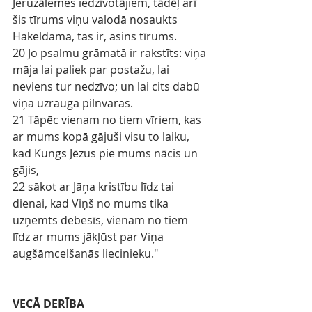
Jeruzālemes iedzīvotājiem, tādēļ arī 
šis tīrums viņu valodā nosaukts 
Hakeldama, tas ir, asins tīrums.
20 Jo psalmu grāmatā ir rakstīts: viņa 
māja lai paliek par postažu, lai 
neviens tur nedzīvo; un lai cits dabū 
viņa uzrauga pilnvaras.
21 Tāpēc vienam no tiem vīriem, kas 
ar mums kopā gājuši visu to laiku, 
kad Kungs Jēzus pie mums nācis un 
gājis,
22 sākot ar Jāņa kristību līdz tai 
dienai, kad Viņš no mums tika 
uzņemts debesīs, vienam no tiem 
līdz ar mums jākļūst par Viņa 
augšāmcelšanās liecinieku."
VECĀ DERĪBA