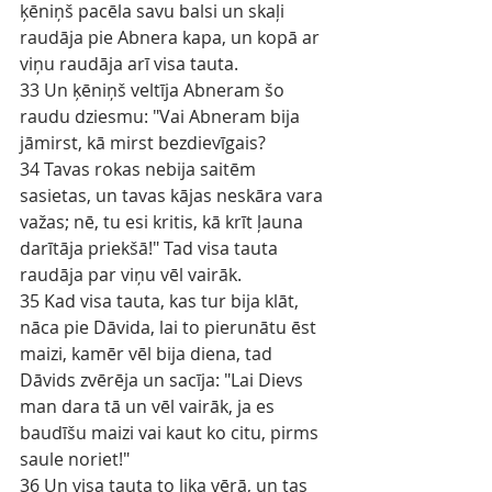
ķēniņš pacēla savu balsi un skaļi 
raudāja pie Abnera kapa, un kopā ar 
viņu raudāja arī visa tauta.
33 Un ķēniņš veltīja Abneram šo 
raudu dziesmu: "Vai Abneram bija 
jāmirst, kā mirst bezdievīgais?
34 Tavas rokas nebija saitēm 
sasietas, un tavas kājas neskāra vara 
važas; nē, tu esi kritis, kā krīt ļauna 
darītāja priekšā!" Tad visa tauta 
raudāja par viņu vēl vairāk.
35 Kad visa tauta, kas tur bija klāt, 
nāca pie Dāvida, lai to pierunātu ēst 
maizi, kamēr vēl bija diena, tad 
Dāvids zvērēja un sacīja: "Lai Dievs 
man dara tā un vēl vairāk, ja es 
baudīšu maizi vai kaut ko citu, pirms 
saule noriet!"
36 Un visa tauta to lika vērā, un tas 