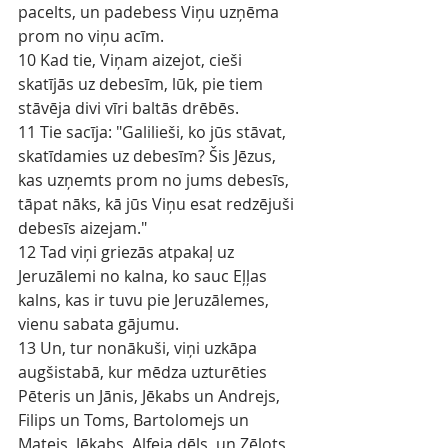
pacelts, un padebess Viņu uzņēma 
prom no viņu acīm.
10 Kad tie, Viņam aizejot, cieši 
skatījās uz debesīm, lūk, pie tiem 
stāvēja divi vīri baltās drēbēs.
11 Tie sacīja: "Galilieši, ko jūs stāvat, 
skatīdamies uz debesīm? Šis Jēzus, 
kas uzņemts prom no jums debesīs, 
tāpat nāks, kā jūs Viņu esat redzējuši 
debesīs aizejam."
12 Tad viņi griezās atpakaļ uz 
Jeruzālemi no kalna, ko sauc Eļļas 
kalns, kas ir tuvu pie Jeruzālemes, 
vienu sabata gājumu.
13 Un, tur nonākuši, viņi uzkāpa 
augšistabā, kur mēdza uzturēties 
Pēteris un Jānis, Jēkabs un Andrejs, 
Filips un Toms, Bartolomejs un 
Matejs, Jēkabs, Alfeja dēls, un Zēlots 