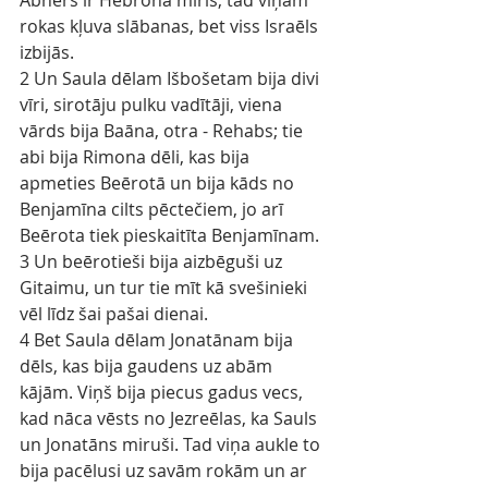
Abners ir Hebronā miris, tad viņam 
rokas kļuva slābanas, bet viss Israēls 
izbijās.
2 Un Saula dēlam Išbošetam bija divi 
vīri, sirotāju pulku vadītāji, viena 
vārds bija Baāna, otra - Rehabs; tie 
abi bija Rimona dēli, kas bija 
apmeties Beērotā un bija kāds no 
Benjamīna cilts pēctečiem, jo arī 
Beērota tiek pieskaitīta Benjamīnam.
3 Un beērotieši bija aizbēguši uz 
Gitaimu, un tur tie mīt kā svešinieki 
vēl līdz šai pašai dienai.
4 Bet Saula dēlam Jonatānam bija 
dēls, kas bija gaudens uz abām 
kājām. Viņš bija piecus gadus vecs, 
kad nāca vēsts no Jezreēlas, ka Sauls 
un Jonatāns miruši. Tad viņa aukle to 
bija pacēlusi uz savām rokām un ar 