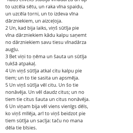
to uzcēla sētu, un raka vīna spaidu, 
un uzcēla torni, un to izdeva vīna 
dārzniekiem, un aizceļoja.
2 Un, kad bija laiks, viņš sūtīja pie 
vīna dārzniekiem kādu kalpu saņemt 
no dārzniekiem savu tiesu vīnadārza 
augļu.
3 Bet viņi to ņēma un šauta un sūtīja 
tukšā atpakaļ.
4 Un viņš sūtīja atkal citu kalpu pie 
tiem; un to tie sasita un apsmēja.
5 Un viņš sūtīja vēl citu. Un šo tie 
nonāvēja. Un vēl daudz citus; un no 
tiem tie citus šauta un citus nonāvēja.
6 Un viņam bija vēl viens vienīgs dēls, 
ko viņš mīlēja, arī to viņš beidzot pie 
tiem sūtīja un sacīja: taču no mana 
dēla tie bīsies.