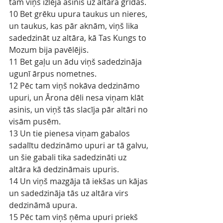
tam viņš izlēja asinis uz altāra grīdas.
10 Bet grēku upura taukus un nieres, 
un taukus, kas pār aknām, viņš lika 
sadedzināt uz altāra, kā Tas Kungs to 
Mozum bija pavēlējis.
11 Bet gaļu un ādu viņš sadedzināja 
ugunī ārpus nometnes.
12 Pēc tam viņš nokāva dedzināmo 
upuri, un Ārona dēli nesa viņam klāt 
asinis, un viņš tās slacīja pār altāri no 
visām pusēm.
13 Un tie pienesa viņam gabalos 
sadalītu dedzināmo upuri ar tā galvu, 
un šie gabali tika sadedzināti uz 
altāra kā dedzināmais upuris.
14 Un viņš mazgāja tā iekšas un kājas 
un sadedzināja tās uz altāra virs 
dedzināmā upura.
15 Pēc tam viņš ņēma upuri priekš 