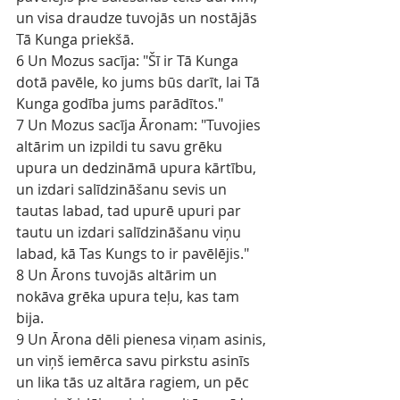
un visa draudze tuvojās un nostājās 
Tā Kunga priekšā.
6 Un Mozus sacīja: "Šī ir Tā Kunga 
dotā pavēle, ko jums būs darīt, lai Tā 
Kunga godība jums parādītos."
7 Un Mozus sacīja Āronam: "Tuvojies 
altārim un izpildi tu savu grēku 
upura un dedzināmā upura kārtību, 
un izdari salīdzināšanu sevis un 
tautas labad, tad upurē upuri par 
tautu un izdari salīdzināšanu viņu 
labad, kā Tas Kungs to ir pavēlējis."
8 Un Ārons tuvojās altārim un 
nokāva grēka upura teļu, kas tam 
bija.
9 Un Ārona dēli pienesa viņam asinis, 
un viņš iemērca savu pirkstu asinīs 
un lika tās uz altāra ragiem, un pēc 