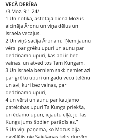
VECĀ DERĪBA
/3.Moz. 9:1-24/
1 Un notika, astotajā dienā Mozus 
aicināja Āronu un viņa dēlus un 
Israēla vecajus.
2 Un viņš sacīja Āronam: "Ņem jaunu 
vērsi par grēku upuri un aunu par 
dedzināmo upuri, kas abi ir bez 
vainas, un atved tos Tam Kungam.
3 Un Israēla bērniem saki: ņemiet āzi 
par grēku upuri un gadu vecu telēnu 
un avi, kuri bez vainas, par 
dedzināmo upuri,
4 un vērsi un aunu par kaujamo 
pateicības upuri Tā Kunga priekšā, 
un ēdamo upuri, iejautu eļļā, jo Tas 
Kungs jums šodien parādīsies."
5 Un viņi paņēma, ko Mozus bija 
pavēlējis pie Saiešanas telts durvīm, 