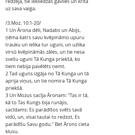
redzēja, tie iekliedzās gavilēs un krita 
uz sava vaiga.
/3.Moz. 10:1-20/
1 Un Ārona dēli, Nadabs un Abijs, 
ņēma katrs savu kvēpināmo upuru 
trauku un ielika tur uguni, un uzlika 
virsū kvēpināmās zāles, un tie nesa 
svešu uguni Tā Kunga priekšā, ko 
tiem nebija pavēlēts ņemt.
2 Tad uguns izgāja no Tā Kunga un tā 
aprija viņus, un tie nomira Tā Kunga 
priekšā.
3 Un Mozus sacīja Āronam: "Tas ir tā, 
kā to Tas Kungs bija runājis, 
sacīdams: Es parādīšos svēts tavā 
vidū, un, visai tautai to redzot, Es 
parādīšu Savu godu." Bet Ārons cieta 
klusu.