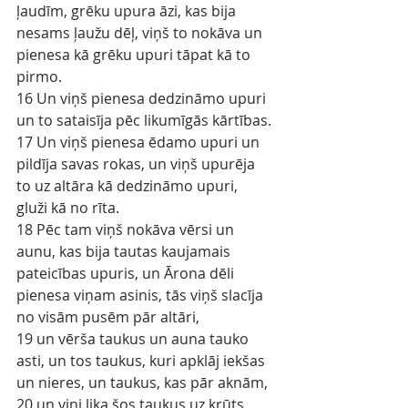
ļaudīm, grēku upura āzi, kas bija 
nesams ļaužu dēļ, viņš to nokāva un 
pienesa kā grēku upuri tāpat kā to 
pirmo.
16 Un viņš pienesa dedzināmo upuri 
un to sataisīja pēc likumīgās kārtības.
17 Un viņš pienesa ēdamo upuri un 
pildīja savas rokas, un viņš upurēja 
to uz altāra kā dedzināmo upuri, 
gluži kā no rīta.
18 Pēc tam viņš nokāva vērsi un 
aunu, kas bija tautas kaujamais 
pateicības upuris, un Ārona dēli 
pienesa viņam asinis, tās viņš slacīja 
no visām pusēm pār altāri,
19 un vērša taukus un auna tauko 
asti, un tos taukus, kuri apklāj iekšas 
un nieres, un taukus, kas pār aknām,
20 un viņi lika šos taukus uz krūts 