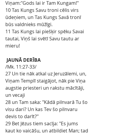
Viņam:"Gods lai ir Tam Kungam!"
10 Tas Kungs Savu troni cēlis virs 
ūdeņiem, un Tas Kungs Savā tronī 
būs valdnieks mūžīgi.
11 Tas Kungs lai piešķir spēku Savai 
tautai, Viņš lai svētī Savu tautu ar 
mieru!
JAUNĀ DERĪBA
/Mk
.
11:27-33/
27 Un tie nāk atkal uz Jeruzālemi, un, 
Viņam Templī staigājot, nāk pie Viņa 
augstie priesteri un rakstu mācītāji, 
un vecaji
28 un Tam saka: "Kādā pilnvarā Tu šo 
visu dari? Un kas Tev šo pilnvaru 
devis to darīt?"
29 Bet Jēzus tiem sacīja: "Es jums 
kaut ko vaicāšu, un atbildiet Man; tad 