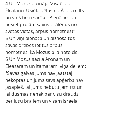
4 Un Mozus aicināja Mišaēlu un 
Ēlcafanu, Usiēla dēlus no Ārona cilts, 
un viņš tiem sacīja: "Pienāciet un 
nesiet projām savus brālēnus no 
svētās vietas, ārpus nometnes!"
5 Un viņi pienāca un aiznesa tos 
savās drēbēs ietītus ārpus 
nometnes, kā Mozus bija noteicis.
6 Un Mozus sacīja Āronam un 
Ēleāzaram un Itamāram, viņa dēliem: 
"Savas galvas jums nav jāatstāj 
nekoptas un jums savs apģērbs nav 
jāsaplēš, lai jums nebūtu jāmirst un 
lai dusmas nenāk pār visu draudzi, 
bet jūsu brāļiem un visam Israēla 
namam ir jāapraud ugunī 
sadedzinātie, kurus Tas Kungs ir 
sadedzinājis.
7 Jums arī nebūs aiziet no Saiešanas 