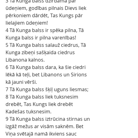
3 Tā Kunga balss dzirdama pār 
ūdeņiem, godības pilnais Dievs liek 
pērkoniem dārdēt, Tas Kungs pār 
lielajiem ūdeņiem!
4 Tā Kunga balss ir spēka pilna, Tā 
Kunga balss ir pilna varenības!
5 Tā Kunga balss salauž ciedrus, Tā 
Kunga zibeņi sašķaida ciedrus 
Libanona kalnos.
6 Tā Kunga balss dara, ka šie ciedri 
lēkā kā teļi, bet Libanons un Sirions 
kā jauni vērši.
7 Tā Kunga balss šķiļ uguns liesmas;
8 Tā Kunga balss liek tuksnesim 
drebēt, Tas Kungs liek drebēt 
Kadešas tuksnesim.
9 Tā Kunga balss iztrūcina stirnas un 
izgāž mežus ar visām saknēm. Bet 
Viņa svētajā namā ikviens sauc 