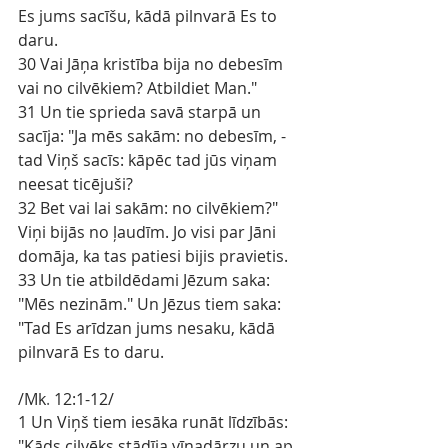
Es jums sacīšu, kādā pilnvarā Es to 
daru.
30 Vai Jāņa kristība bija no debesīm 
vai no cilvēkiem? Atbildiet Man."
31 Un tie sprieda savā starpā un 
sacīja: "Ja mēs sakām: no debesīm, - 
tad Viņš sacīs: kāpēc tad jūs viņam 
neesat ticējuši?
32 Bet vai lai sakām: no cilvēkiem?" 
Viņi bijās no ļaudīm. Jo visi par Jāni 
domāja, ka tas patiesi bijis pravietis.
33 Un tie atbildēdami Jēzum saka: 
"Mēs nezinām." Un Jēzus tiem saka: 
"Tad Es arīdzan jums nesaku, kādā 
pilnvarā Es to daru.
/Mk
.
12:1-12/
1 Un Viņš tiem iesāka runāt līdzībās: 
"Kāds cilvēks stādīja vīnadārzu un ap 