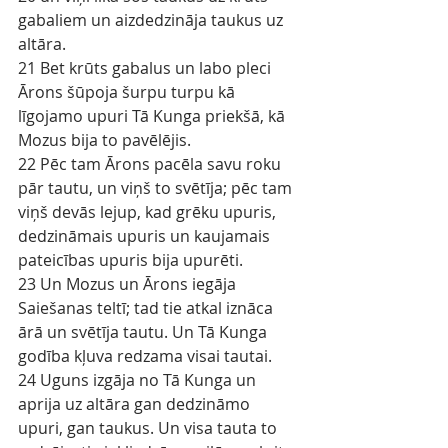
gabaliem un aizdedzināja taukus uz 
altāra.
21 Bet krūts gabalus un labo pleci 
Ārons šūpoja šurpu turpu kā 
līgojamo upuri Tā Kunga priekšā, kā 
Mozus bija to pavēlējis.
22 Pēc tam Ārons pacēla savu roku 
pār tautu, un viņš to svētīja; pēc tam 
viņš devās lejup, kad grēku upuris, 
dedzināmais upuris un kaujamais 
pateicības upuris bija upurēti.
23 Un Mozus un Ārons iegāja 
Saiešanas teltī; tad tie atkal iznāca 
ārā un svētīja tautu. Un Tā Kunga 
godība kļuva redzama visai tautai.
24 Uguns izgāja no Tā Kunga un 
aprija uz altāra gan dedzināmo 
upuri, gan taukus. Un visa tauta to 