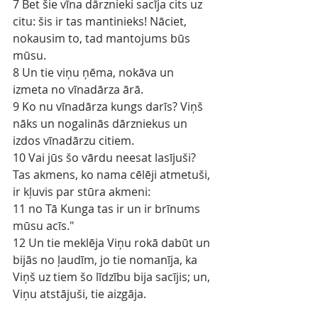
7 Bet šie vīna dārznieki sacīja cits uz 
citu: šis ir tas mantinieks! Nāciet, 
nokausim to, tad mantojums būs 
mūsu.
8 Un tie viņu ņēma, nokāva un 
izmeta no vīnadārza ārā.
9 Ko nu vīnadārza kungs darīs? Viņš 
nāks un nogalinās dārzniekus un 
izdos vīnadārzu citiem.
10 Vai jūs šo vārdu neesat lasījuši? 
Tas akmens, ko nama cēlēji atmetuši, 
ir kļuvis par stūra akmeni:
11 no Tā Kunga tas ir un ir brīnums 
mūsu acīs."
12 Un tie meklēja Viņu rokā dabūt un 
bijās no ļaudīm, jo tie nomanīja, ka 
Viņš uz tiem šo līdzību bija sacījis; un, 
Viņu atstājuši, tie aizgāja.