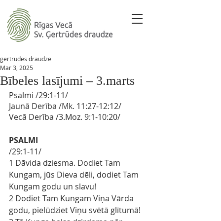
gertrudes draudze
Mar 3, 2025
Bībeles lasījumi – 3.marts
Psalmi 
/
29:1-11
/ 
Jaunā Derība
 /Mk. 
11:27-12:12/
Vecā Derība
/3.Moz. 
9:1-10:20/
PSALMI
/29:1-11/
1 Dāvida dziesma. Dodiet Tam 
Kungam, jūs Dieva dēli, dodiet Tam 
Kungam godu un slavu!
2 Dodiet Tam Kungam Viņa Vārda 
godu, pielūdziet Viņu svētā glītumā!