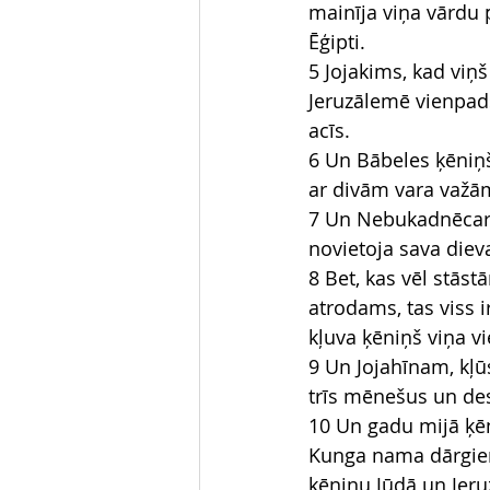
mainīja viņa vārdu 
Ēģipti.
5 Jojakims, kad viņš
Jeruzālemē vienpads
acīs.
6 Un Bābeles ķēniņš
ar divām vara važām
7 Un Nebukadnēcars
novietoja sava diev
8 Bet, kas vēl stāst
atrodams, tas viss i
kļuva ķēniņš viņa vi
9 Un Jojahīnam, kļū
trīs mēnešus un de
10 Un gadu mijā ķēn
Kunga nama dārgiem 
ķēniņu Jūdā un Jer