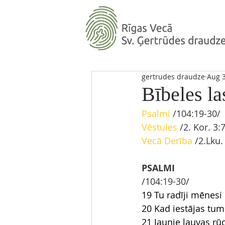
gertrudes draudze
Aug 3
Bībeles la
Psalmi 
/104:19-30/ 
Vēstules 
/2. Kor. 3:
Vecā Derība
 /2.Lku.
PSALMI
/104
:19-30
/
19 Tu radīji mēnesi 
20 Kad iestājas tums
21 Jaunie lauvas rū