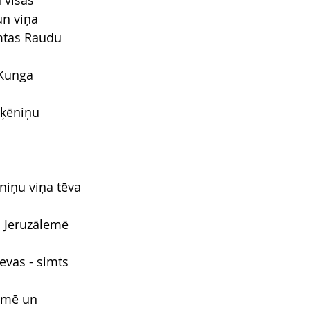
 visas 
un viņa 
mtas Raudu 
 Kunga 
 ķēniņu 
niņu viņa tēva 
a Jeruzālemē 
evas - simts 
lemē un 