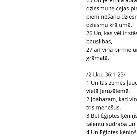
25 Un Jeremija apra
dziesmu teicējas pi
pieminēšanu dziesm
dziesmu krājumā.
26 Un, kas vēl ir st
bauslības,
27 arī viņa pirmie un
grāmatā.
/2.Lku. 36:1-23/
1 Un tās zemes ļaudi
vietā Jeruzālemē.
2 Joahazam, kad viņš
trīs mēnešus.
3 Bet Ēģiptes ķēniņ
talentu sudraba un 
4 Un Ēģiptes ķēniņš