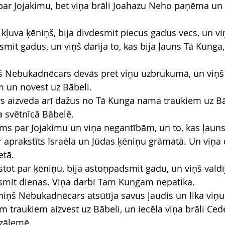
par Jojakimu, bet viņa brāli Joahazu Neho paņēma un 
 kļuva ķēniņš, bija divdesmit piecus gadus vecs, un viņ
mit gadus, un viņš darīja to, kas bija ļauns Tā Kunga,
 Nebukadnēcars devās pret viņu uzbrukumā, un viņš to
 un novest uz Bābeli.
 aizveda arī dažus no Tā Kunga nama traukiem uz Bā
a svētnīcā Bābelē.
āms par Jojakimu un viņa negantībām, un to, kas ļauns 
r aprakstīts Israēla un Jūdas ķēniņu grāmatā. Un viņa 
etā.
stot par ķēniņu, bija astoņpadsmit gadu, un viņš valdī
smit dienas. Viņa darbi Tam Kungam nepatika.
iņš Nebukadnēcars atsūtīja savus ļaudis un lika viņu
traukiem aizvest uz Bābeli, un iecēla viņa brāli Cede
uzālemē.