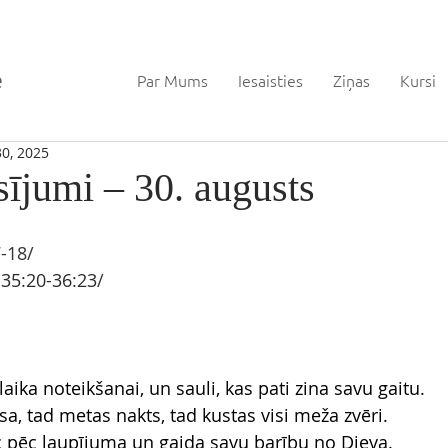
Par Mums
Iesaisties
Ziņas
Kursi
0, 2025
sījumi – 30. augusts
7-18/
 35:20-36:23
/
laika noteikšanai, un sauli, kas pati zina savu gaitu.
a, tad metas nakts, tad kustas visi meža zvēri.
c pēc laupījuma un gaida savu barību no Dieva.