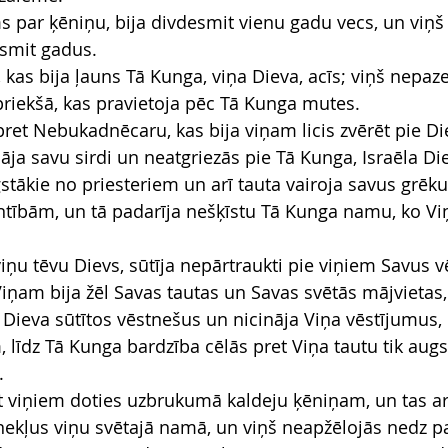
s par ķēniņu, bija divdesmit vienu gadu vecs, un viņš 
smit gadus.
, kas bija ļauns Tā Kunga, viņa Dieva, acīs; viņš nepa
priekšā, kas pravietoja pēc Tā Kunga mutes.
pret Nebukadnēcaru, kas bija viņam licis zvērēt pie Di
nāja savu sirdi un neatgriezās pie Tā Kunga, Israēla Di
gstākie no priesteriem un arī tauta vairoja savus grēk
ntībām, un tā padarīja nešķīstu Tā Kunga namu, ko Viņ
ņu tēvu Dievs, sūtīja nepārtraukti pie viņiem Savus vē
Viņam bija žēl Savas tautas un Savas svētās mājvietas,
 Dieva sūtītos vēstnešus un nicināja Viņa vēstījumus,
 līdz Tā Kunga bardzība cēlās pret Viņa tautu tik augs
.
et viņiem doties uzbrukumā kaldeju ķēniņam, un tas a
nekļus viņu svētajā namā, un viņš neapžēlojās nedz pa