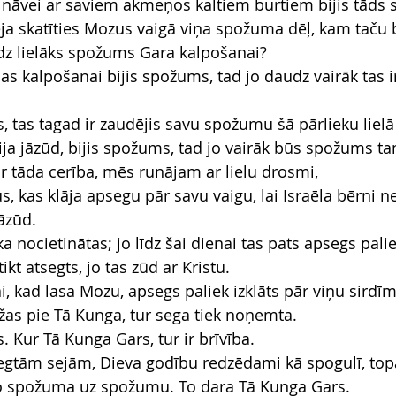
i nāvei ar saviem akmeņos kaltiem burtiem bijis tāds 
ēja skatīties Mozus vaigā viņa spožuma dēļ, kam taču b
dz lielāks spožums Gara kalpošanai?
as kalpošanai bijis spožums, tad jo daudz vairāk tas i
žs, tas tagad ir zaudējis savu spožumu šā pārlieku lie
ija jāzūd, bijis spožums, tad jo vairāk būs spožums ta
 tāda cerība, mēs runājam ar lielu drosmi,
, kas klāja apsegu pār savu vaigu, lai Israēla bērni n
āzūd.
ka nocietinātas; jo līdz šai dienai tas pats apsegs palie
kt atsegts, jo tas zūd ar Kristu.
ai, kad lasa Mozu, apsegs paliek izklāts pār viņu sirdīm
ežas pie Tā Kunga, tur sega tiek noņemta.
. Kur Tā Kunga Gars, tur ir brīvība.
segtām sejām, Dieva godību redzēdami kā spogulī, top
no spožuma uz spožumu. To dara Tā Kunga Gars.