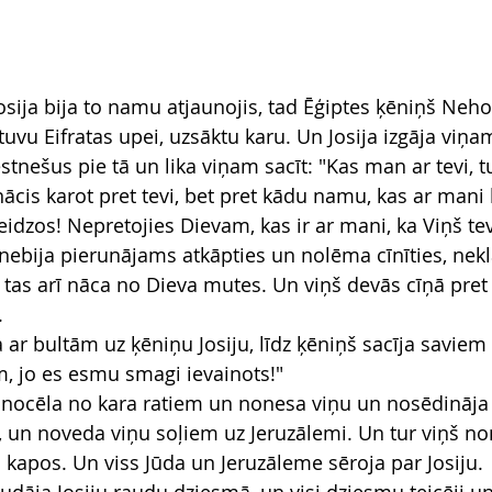
Josija bija to namu atjaunojis, tad Ēģiptes ķēniņš Neh
tuvu Eifratas upei, uzsāktu karu. Un Josija izgāja viņam
ēstnešus pie tā un lika viņam sacīt: "Kas man ar tevi, t
cis karot pret tevi, bet pret kādu namu, kas ar mani 
steidzos! Nepretojies Dievam, kas ir ar mani, ka Viņš tev
 nebija pierunājams atkāpties un nolēma cīnīties, nek
tas arī nāca no Dieva mutes. Un viņš devās cīņā pre
.
a ar bultām uz ķēniņu Josiju, līdz ķēniņš sacīja saviem
, jo es esmu smagi ievainots!"
o nocēla no kara ratiem un nonesa viņu un nosēdināja 
a, un noveda viņu soļiem uz Jeruzālemi. Un tur viņš no
 kapos. Un viss Jūda un Jeruzāleme sēroja par Josiju.