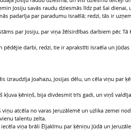
udāja Josiju raudu dziesmā, un visi dziesmu teicēji un
emin Josiju savās raudu dziesmās līdz pat šai dienai, 
ās padarīja par paradumu Israēlā; redzi, tās ir uzņe
āstāms par Josiju, par viņa žēlsirdības darbiem pēc Tā
 pēdējie darbi, redzi, tie ir aprakstīti Israēla un Jūdas
s izraudzīja Joahazu, Josijas dēlu, un cēla viņu par ķē
 kļuva ķēniņš, bija divdesmit trīs gadi, un viņš valdīj
š viņu atcēla no varas Jeruzālemē un uzlika zemei nod
vienu talentu zelta.
 iecēla viņa brāli Ēljakīmu par ķēniņu Jūdā un Jeruzā