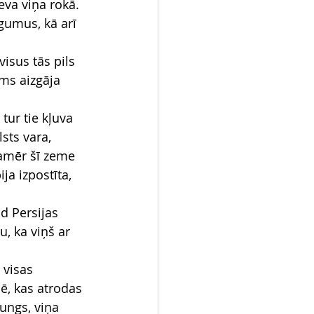
eva viņa rokā.
umus, kā arī 
isus tās pils 
ms aizgāja 
tur tie kļuva 
sts vara,
kamēr šī zeme 
ja izpostīta, 
ad Persijas 
, ka viņš ar 
 visas 
ē, kas atrodas 
Kungs, viņa 