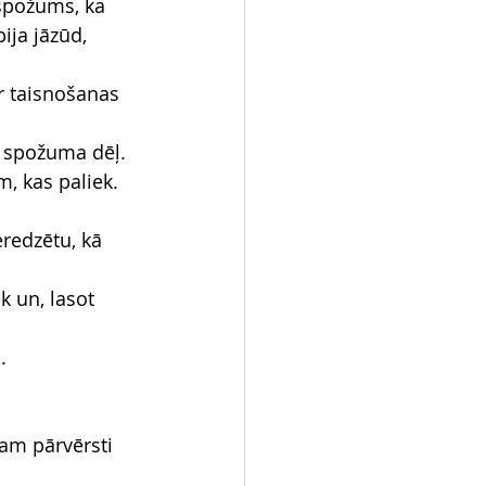
spožums, ka 
ija jāzūd,
r taisnošanas 
lā spožuma dēļ.
m, kas paliek.
eredzētu, kā 
k un, lasot 
.
am pārvērsti 