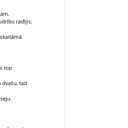
kam.
udrību radījis; 
eskaitāmā 
i top 
m dvašu, tad 
 seju.