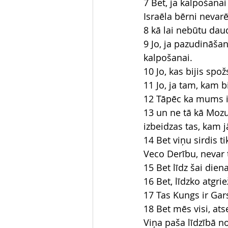
7 Bet, ja kalpošana
Israēla bērni nevar
8 kā lai nebūtu dau
9 Jo, ja pazudināšan
kalpošanai.
10 Jo, kas bijis spo
11 Jo, ja tam, kam b
12 Tāpēc ka mums ir
13 un ne tā kā Mozus
izbeidzas tas, kam j
14 Bet viņu sirdis ti
Veco Derību, nevar ti
15 Bet līdz šai dien
16 Bet, līdzko atgri
17 Tas Kungs ir Gars
18 Bet mēs visi, at
Viņa paša līdzībā 