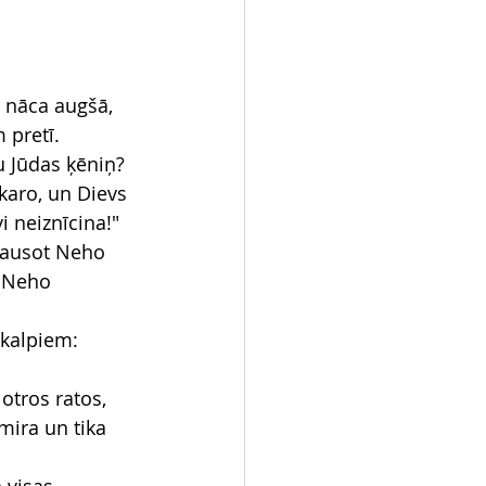
o nāca augšā, 
 pretī.
u Jūdas ķēniņ? 
karo, un Dievs 
i neiznīcina!"
lausot Neho 
t Neho 
 kalpiem: 
otros ratos, 
mira un tika 