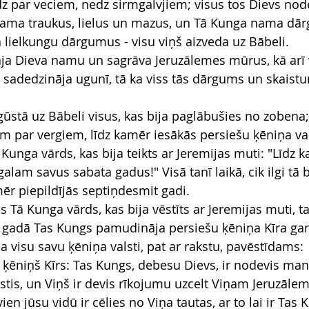
 par veciem, nedz sirmgalvjiem; visus tos Dievs nod
nama traukus, lielus un mazus, un Tā Kunga nama dārg
 lielkungu dārgumus - visu viņš aizveda uz Bābeli.
ja Dieva namu un sagrāva Jeruzālemes mūrus, kā arī v
 sadedzināja ugunī, tā ka viss tās dārgums un skaistu
ūstā uz Bābeli visus, kas bija paglābušies no zobena; 
m par vergiem, līdz kamēr iesākās persiešu ķēniņa val
ā Kunga vārds, kas bija teikts ar Jeremijas muti: "Līdz 
galam savus sabata gadus!" Visā tanī laikā, cik ilgi tā bi
mēr piepildījās septiņdesmit gadi.
os Tā Kunga vārds, kas bija vēstīts ar Jeremijas muti, t
 gadā Tas Kungs pamudināja persiešu ķēniņa Kīra garu
a visu savu ķēniņa valsti, pat ar rakstu, pavēstīdams:
s ķēniņš Kīrs: Tas Kungs, debesu Dievs, ir nodevis man
stis, un Viņš ir devis rīkojumu uzcelt Viņam Jeruzālem
ien jūsu vidū ir cēlies no Viņa tautas, ar to lai ir Tas 