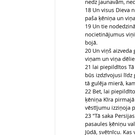
nedz jaunavām, nedz
18 Un visus Dieva 
paša ķēniņa un viņa
19 Un tie nodedzinā
nocietinājumus viņi
bojā.
20 Un viņš aizveda g
viņam un viņa dēlie
21 lai piepildītos T
būs izdzīvojusi līdz 
tā gulēja mierā, ka
22 Bet, lai piepildīt
ķēniņa Kīra pirmajā
vēstījumu izziņoja p
23 "Tā saka Persija
pasaules ķēniņu val
Jūdā, svētnīcu. Kas v