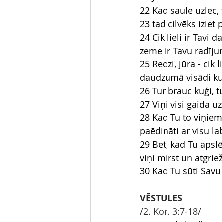
22 Kad saule uzlec,
23 tad cilvēks iziet
24 Cik lieli ir Tavi 
zeme ir Tavu radīju
25 Redzi, jūra - ci
daudzumā visādi kus
26 Tur brauc kuģi, tur
27 Viņi visi gaida u
28 Kad Tu to viņiem 
paēdināti ar visu la
29 Bet, kad Tu apslē
viņi mirst un atgrie
30 Kad Tu sūti Savu 
VĒSTULES
/2
. Kor. 3:7-18
/