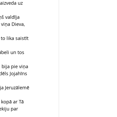
aizveda uz 
š valdīja 
 viņa Dieva, 
 lika saistīt 
beli un tos 
bija pie viņa 
dēls Jojahīns 
ja Jeruzālemē 
 kopā ar Tā 
kiju par 