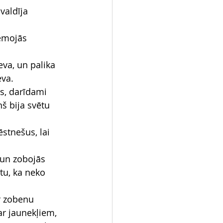
valdīja 
zemojās 
eva, un palika 
eva.
us, darīdami 
š bija svētu 
stnešus, lai 
 un zobojās 
tu, ka neko 
r zobenu 
r jaunekļiem, 