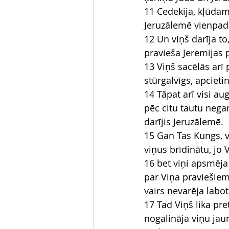
11 Cedekija, kļūdam
Jeruzālemē vienpad
12 Un viņš darīja to
pravieša Jeremijas 
13 Viņš sacēlās arī 
stūrgalvīgs, apcieti
14 Tāpat arī visi au
pēc citu tautu nega
darījis Jeruzālemē.
15 Gan Tas Kungs, vi
viņus brīdinātu, jo 
16 bet viņi apsmēja
par Viņa praviešiem,
vairs nevarēja labot
17 Tad Viņš lika pr
nogalināja viņu jau