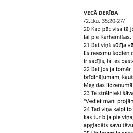
VECĀ DERĪBA
/2.Lku. 35:20-27/
20 Kad pēc visa tā 
lai pie Karhemišas, 
21 Bet viņš sūtīja v
Es neesmu šodien nā
ir sacījis, lai es pa
22 Bet Josija tomēr
brīdinājumam, kaut 
Megidas līdzenumā
23 Te strēlnieki šāv
"Vediet mani projām
24 Tad viņa kalpi t
kas tur bija pie viņ
apglabāts savu tēvu