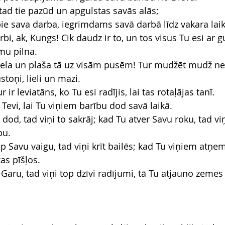
 tad tie pazūd un apgulstas savās alās;
 pie sava darba, iegrimdams savā darbā līdz vakara lai
darbi, ak, Kungs! Cik daudz ir to, un tos visus Tu esi ar g
mu pilna.
k liela un plaša tā uz visām pusēm! Tur mudžēt mudž n
toņi, lieli un mazi.
 ir leviatāns, ko Tu esi radījis, lai tas rotaļājas tanī.
z Tevi, lai Tu viņiem barību dod savā laikā.
dod, tad viņi to sakrāj; kad Tu atver Savu roku, tad viņ
bu.
p Savu vaigu, tad viņi krīt bailēs; kad Tu viņiem atņe
žas pīšļos.
Garu, tad viņi top dzīvi radījumi, tā Tu atjauno zemes