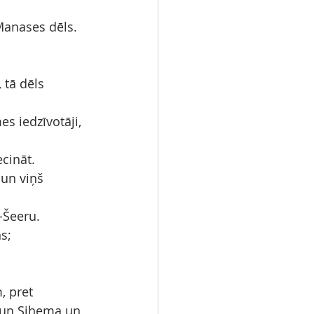
 Manases dēls.
 tā dēls 
es iedzīvotāji, 
ecināt.
un viņš 
-Šeeru.
ns;
, pret 
 un Sihema un 