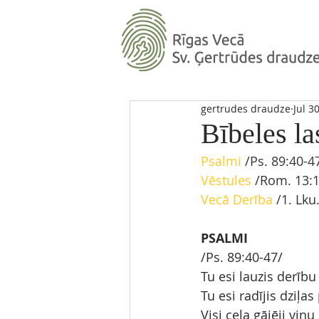
gertrudes draudze
Jul 3
Bībeles la
Psalmi
 /Ps. 89:40-4
Vēstules
 /Rom. 13:1
Vecā Derība
 /1. Lku
PSALMI
/Ps. 89:40-47/
Tu esi lauzis derību
Tu esi radījis dziļas
Visi ceļa gājēji viņ