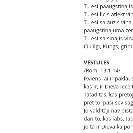
Tu esi paaugstinājis
Tu esi licis atlēkt
Tu esi salauzis viņa
paaugstinājuma zem
Tu esi saīsinājis viņ
Cik ilgi, Kungs, grib
VĒSTULES
/Rom. 13:1-14/
Ikviens lai ir pakla
kas ir, ir Dieva iecel
Tātad tas, kas preto
pret to, paši sev s
Jo valdītāji nav bīs
dari to, kas labs, t
jo tā ir Dieva kalpon