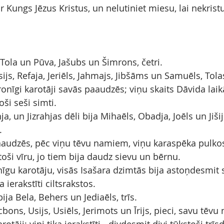
ir Kungs Jēzus Kristus, un nelutiniet miesu, lai nekrist
 Tola un Pūva, Jašubs un Šimrons, četri.
sijs, Refaja, Jeriēls, Jahmajs, Jibšāms un Samuēls, Tol
aronīgi karotāji savās paaudzēs; viņu skaits Dāvida laik
oši seši simti.
hja, un Jizrahjas dēli bija Mihaēls, Obadja, Joēls un Jišija
.
audzēs, pēc viņu tēvu namiem, viņu karaspēka pulkos
toši vīru, jo tiem bija daudz sievu un bērnu.
īgu karotāju, visās Isašara dzimtās bija astoņdesmit s
ka ierakstīti ciltsrakstos.
ja Bela, Behers un Jediaēls, trīs.
cbons, Usijs, Usiēls, Jerimots un Īrijs, pieci, savu tēv