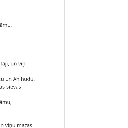
rāmu,
āji, un viņi 
Usu un Ahihudu.
s sievas 
kāmu,
un viņu mazās 