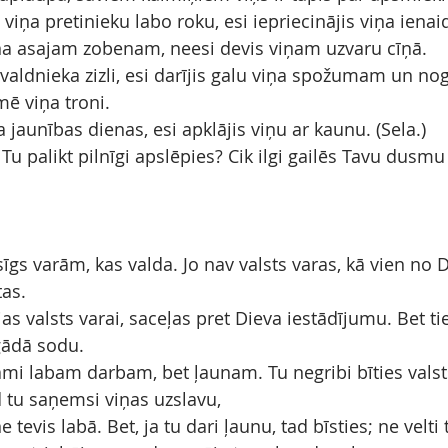
 viņa pretinieku labo roku, esi iepriecinājis viņa ienai
 viņa asajam zobenam, neesi devis viņam uzvaru cīņā.
 valdnieka zizli, esi darījis galu viņa spožumam un no
ē viņa troni.
a jaunības dienas, esi apklājis viņu ar kaunu. (Sela.)
i Tu palikt pilnīgi apslēpies? Cik ilgi gailēs Tavu dusmu
usīgs varām, kas valda. Jo nav valsts varas, kā vien no D
tas.
jas valsts varai, saceļas pret Dieva iestādījumu. Bet ti
agādā sodu.
tami labam darbam, bet ļaunam. Tu negribi bīties valsts
ad tu saņemsi viņas uzslavu,
e tevis labā. Bet, ja tu dari ļaunu, tad bīsties; ne velti