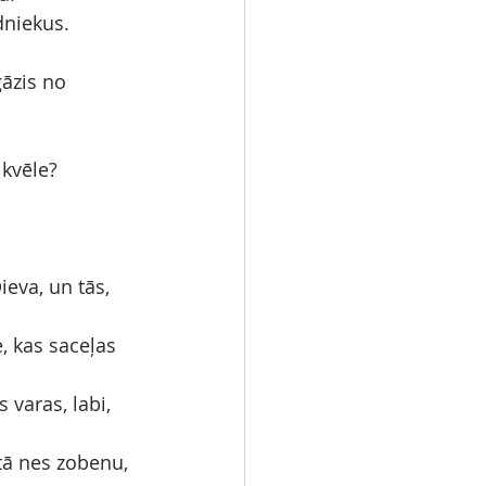
dniekus.
gāzis no 
 kvēle?
ieva, un tās, 
e, kas saceļas 
 varas, labi, 
 tā nes zobenu, 