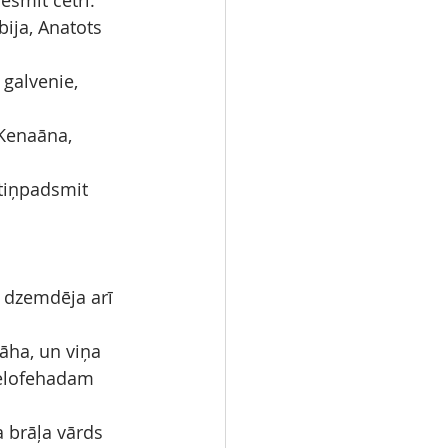
desmit četri.
bija, Anatots 
galvenie, 
 Kenaāna, 
ptiņpadsmit 
a dzemdēja arī 
ha, un viņa 
Celofehadam 
 brāļa vārds 