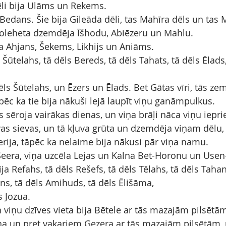
dēli bija Ulāms un Rekems.
Bedans. Šie bija Gileāda dēli, tas Mahīra dēls un tas
leheta dzemdēja Īšhodu, Abiēzeru un Mahlu.
a Ahjans, Šekems, Likhijs un Aniāms.
 Šūtelahs, tā dēls Bereds, tā dēls Tahats, tā dēls Ēlads,
ēls Šūtelahs, un Ēzers un Ēlads. Bet Gātas vīri, tās zem
pēc ka tie bija nākuši lejā laupīt viņu ganāmpulkus.
 sēroja vairākas dienas, un viņa brāļi nāca viņu iepri
vas sievas, un tā kļuva grūta un dzemdēja viņam dēlu, 
rija, tāpēc ka nelaime bija nākusi pār viņa namu.
Šeera, viņa uzcēla Lejas un Kalna Bet-Horonu un Usen
ija Refahs, tā dēls Rešefs, tā dēls Tēlahs, tā dēls Taha
ns, tā dēls Amihuds, tā dēls Ēlišāma,
s Jozua.
viņu dzīves vieta bija Bētele ar tās mazajām pilsētām
 un pret vakariem Gezera ar tās mazajām pilsētām,