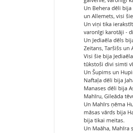
galvenie, varonīgi ka
Un Behera dēli bija 
un Allemets, visi šie
Un viņi tika ieraks
varonīgi karotāji - d
Un Jediaēla dēls bi
Zeitans, Taršišs un 
Visi šie bija Jediaē
tūkstoši divi simti v
Un Šupims un Hupims
Naftaļa dēli bija Ja
Manases dēli bija A
Mahīru, Gileāda tēv
Un Mahīrs ņēma Hup
māsas vārds bija Ha
bija tikai meitas.
Un Maāha, Mahīra si