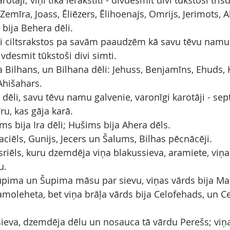
rotāji; viņi tika ierakstīti - divdesmit divi tūkstoši trīs
Zemīra, Joass, Ēliēzers, Ēlihoenajs, Omrijs, Jerimots, A
 bija Behera dēli.
tīti ciltsrakstos pa savām paaudzēm kā savu tēvu namu 
ivdesmit tūkstoši divi simti.
ja Bilhans, un Bilhana dēli: Jehuss, Benjamīns, Ehuds,
Ahišahars.
la dēli, savu tēvu namu galvenie, varonīgi karotāji - se
īru, kas gāja karā.
 bija Ira dēli; Hušims bija Ahera dēls.
haciēls, Gunijs, Jecers un Šalums, Bilhas pēcnācēji.
sriēls, kuru dzemdēja viņa blakussieva, aramiete, viņ
u.
ima un Šupima māsu par sievu, viņas vārds bija Maā
moleheta, bet viņa brāļa vārds bija Celofehads, un 
eva, dzemdēja dēlu un nosauca tā vārdu Perešs; viņa