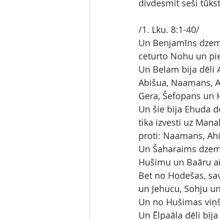
divdesmit seši tūkst
/1. Lku. 8:1-40/
Un Benjamīns dzemd
ceturto Nohu un pie
Un Belam bija dēli 
Abišua, Naamans, 
Gera, Šefopans un
Un šie bija Ehuda dē
tika izvesti uz Mana
proti: Naamans, Ahi
Un Šaharaims dzemd
Hušimu un Baāru aiz
Bet no Hodešas, sav
un Jehucu, Sohju un
Un no Hušimas viņš
Un Ēlpaāla dēli bij