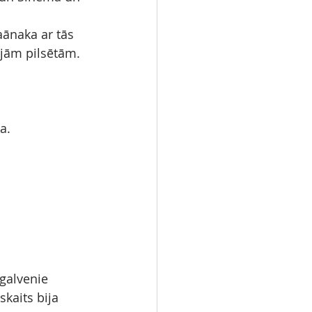
ānaka ar tās 
jām pilsētām. 
a.
 galvenie 
skaits bija 