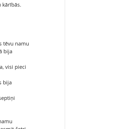
u kārībās.
as tēvu namu 
ā bija 
, visi pieci 
 bija 
eptiņi 
u namu 