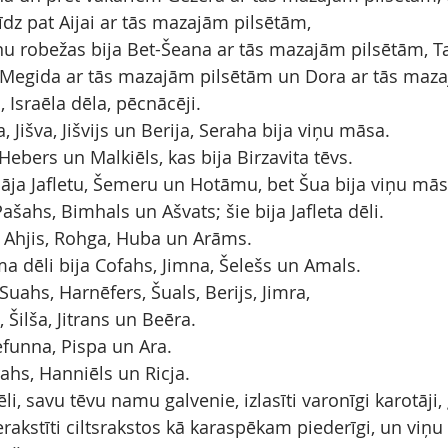
īdz pat Aijai ar tās mazajām pilsētām,
 robežas bija Bet-Šeana ar tās mazajām pilsētām, Ta
Megida ar tās mazajām pilsētām un Dora ar tās maza
, Israēla dēla, pēcnācēji.
, Jišva, Jišvijs un Berija, Seraha bija viņu māsa.
 Hebers un Malkiēls, kas bija Birzavita tēvs.
ja Jafletu, Šemeru un Hotāmu, bet Šua bija viņu mās
Pašahs, Bimhals un Ašvats; šie bija Jafleta dēli.
 Ahjis, Rohga, Huba un Arāms.
a dēli bija Cofahs, Jimna, Šelešs un Amals.
Suahs, Harnēfers, Šuals, Berijs, Jimra,
Šilša, Jitrans un Beēra.
Jefunna, Pispa un Ara.
rahs, Hanniēls un Ricja.
ēli, savu tēvu namu galvenie, izlasīti varonīgi karotāji,
erakstīti ciltsrakstos kā karaspēkam piederīgi, un viņu 