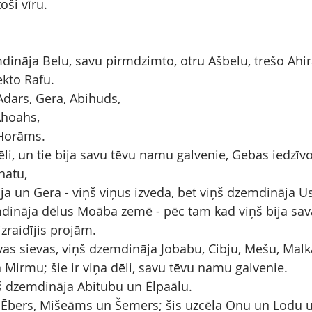
oši vīru.
ināja Belu, savu pirmdzimto, otru Ašbelu, trešo Ahi
kto Rafu.
Adars, Gera, Abihuds,
Ahoahs,
 Horāms.
li, un tie bija savu tēvu namu galvenie, Gebas iedzīvot
hatu,
ja un Gera - viņš viņus izveda, bet viņš dzemdināja 
ināja dēlus Moāba zemē - pēc tam kad viņš bija sava
raidījis projām.
as sievas, viņš dzemdināja Jobabu, Cibju, Mešu, Mal
 Mirmu; šie ir viņa dēli, savu tēvu namu galvenie.
 dzemdināja Abitubu un Ēlpaālu.
a Ēbers, Mišeāms un Šemers; šis uzcēla Onu un Lodu 