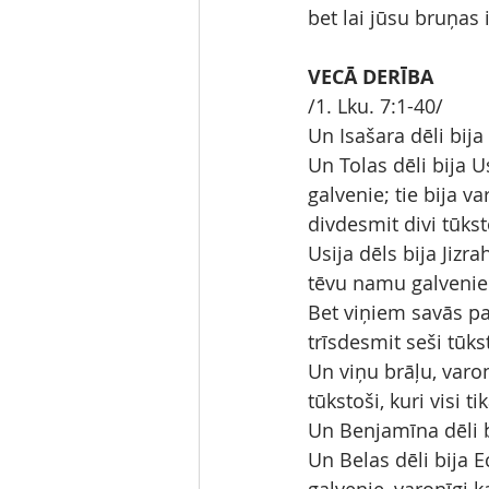
bet lai jūsu bruņas 
VECĀ DERĪBA
/1. Lku. 7:1-40/
Un Isašara dēli bija
Un Tolas dēli bija U
galvenie; tie bija v
divdesmit divi tūkst
Usija dēls bija Jizra
tēvu namu galvenie
Bet viņiem savās pa
trīsdesmit seši tūks
Un viņu brāļu, varon
tūkstoši, kuri visi ti
Un Benjamīna dēli bi
Un Belas dēli bija E