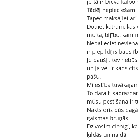
jo tā ir Dieva kalpo
Tādēļ nepieciešami t
Tāpēc maksājiet arī 
Dodiet katram, kas
muita, bijību, kam 
Nepalieciet nevienam
ir piepildījis bauslī
Jo baušļi: tev nebūs
un ja vēl ir kāds ci
pašu.
Mīlestība tuvākajam
To darait, saprazda
mūsu pestīšana ir tu
Nakts drīz būs pagā
gaismas bruņās.
Dzīvosim cienīgi, kā
ķildās un naidā,