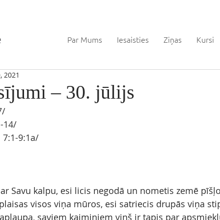
Par Mums
Iesaisties
Ziņas
Kursi
0, 2021
sījumi – 30. jūlijs
7/
-14/
. 7:1-9:1a/
 ar Savu kalpu, esi licis negodā un nometis zemē pīšļo
 plaisas visos viņa mūros, esi satriecis drupās viņa stip
u aplaupa, saviem kaimiņiem viņš ir tapis par apsmiekl