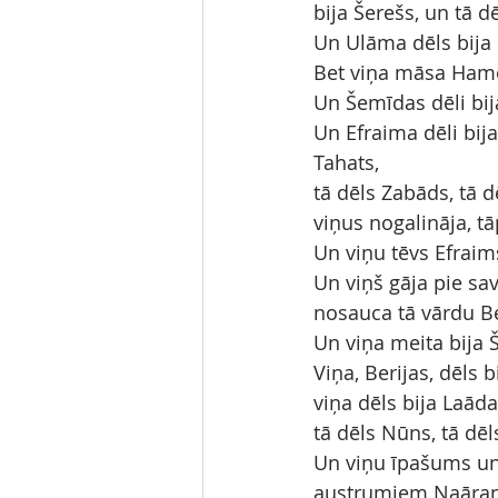
bija Šerešs, un tā 
Un Ulāma dēls bija 
Bet viņa māsa Hamo
Un Šemīdas dēli bij
Un Efraima dēli bija
Tahats,
tā dēls Zabāds, tā d
viņus nogalināja, tā
Un viņu tēvs Efraims
Un viņš gāja pie sa
nosauca tā vārdu Be
Un viņa meita bija 
Viņa, Berijas, dēls b
viņa dēls bija Laāda
tā dēls Nūns, tā dēl
Un viņu īpašums un 
austrumiem Naārana