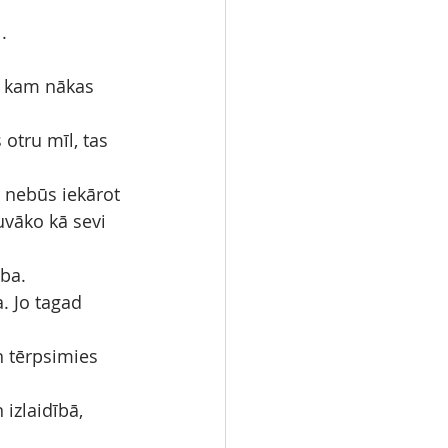
.
, kam nākas 
 otru mīl, tas 
v nebūs iekārot 
uvāko kā sevi 
ība.
. Jo tagad 
n tērpsimies 
izlaidībā, 