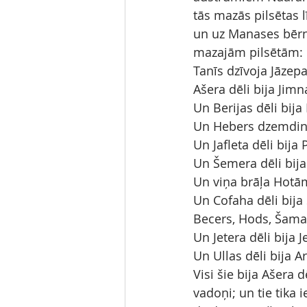
tās mazās pilsētas l
un uz Manases bērnu
mazajām pilsētām: 
Tanīs dzīvoja Jāzepa
Ašera dēli bija Jimna
Un Berijas dēli bija
Un Hebers dzemdinā
Un Jafleta dēli bija 
Un Šemera dēli bija
Un viņa brāļa Hotām
Un Cofaha dēli bija 
Becers, Hods, Šama, 
Un Jetera dēli bija 
Un Ullas dēli bija A
Visi šie bija Ašera d
vadoņi; un tie tika i