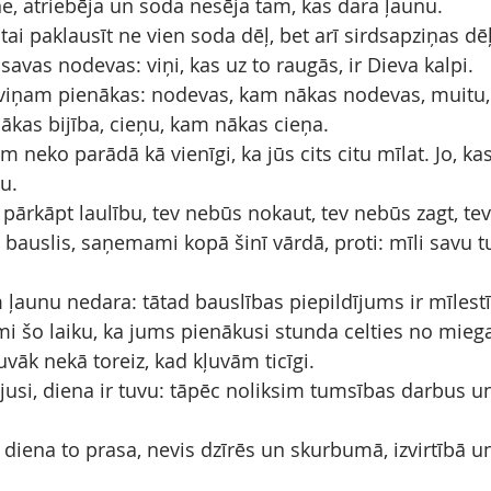
ne, atriebēja un soda nesēja tam, kas dara ļaunu.
ai paklausīt ne vien soda dēļ, bet arī sirdsapziņas dēļ
savas nodevas: viņi, kas uz to raugās, ir Dieva kalpi.
 viņam pienākas: nodevas, kam nākas nodevas, muitu
nākas bijība, cieņu, kam nākas cieņa.
 neko parādā kā vienīgi, ka jūs cits citu mīlat. Jo, kas
bu.
 pārkāpt laulību, tev nebūs nokaut, tev nebūs zagt, te
ts bauslis, saņemami kopā šinī vārdā, proti: mīli savu t
 ļaunu nedara: tātad bauslības piepildījums ir mīlest
mi šo laiku, ka jums pienākusi stunda celties no miega
vāk nekā toreiz, kad kļuvām ticīgi.
jusi, diena ir tuvu: tāpēc noliksim tumsības darbus u
 diena to prasa, nevis dzīrēs un skurbumā, izvirtībā un 