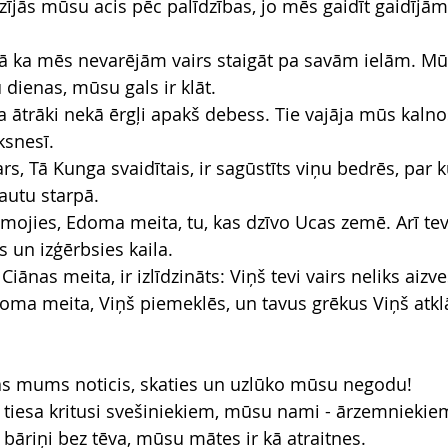
udzījās mūsu acis pēc palīdzības, jo mēs gaidīt gaidījām
tā ka mēs nevarējām vairs staigāt pa savām ielām. Mūs
 dienas, mūsu gals ir klāt.
a ātrāki nekā ērgļi apakš debess. Tie vajāja mūs kalnos
snesī.
rs, Tā Kunga svaidītais, ir sagūstīts viņu bedrēs, par
autu starpā.
ksmojies, Edoma meita, tu, kas dzīvo Ucas zemē. Arī te
s un izģērbsies kaila.
iānas meita, ir izlīdzināts: Viņš tevi vairs neliks aizve
ma meita, Viņš piemeklēs, un tavus grēkus Viņš atkl
kas mums noticis, skaties un uzlūko mūsu negodu!
iesa kritusi svešiniekiem, mūsu nami - ārzemniekie
bāriņi bez tēva, mūsu mātes ir kā atraitnes.