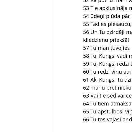
52 Kā putnu mani va
53 Tie apklusināja
54 ūdeņi plūda pār
55 Tad es piesaucu
56 Un Tu dzirdēji 
kliedzienu priekšā!
57 Tu man tuvojies d
58 Tu, Kungs, vadi 
59 Tu, Kungs, redzi
60 Tu redzi viņu at
61 Ak, Kungs, Tu dz
62 manu pretinieku
63 Vai tie sēd vai c
64 Tu tiem atmaksās
65 Tu apstulbosi viņ
66 Tu tos vajāsi a