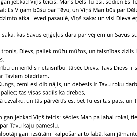
gan jebkad Viņš teicis: Mans Dēls Tu esi, šodien Es T
al: Es Viņam būšu par Tēvu, un Viņš Man būs par Dēl
zimto atkal ieved pasaulē, Viņš saka: un visi Dieva eņ
 saka: kas Savus eņģeļus dara par vējiem un Savus su
 tronis, Dievs, paliek mūžu mūžos, un taisnības zizlis i
s.
nību un ienīdis netaisnību; tāpēc Dievs, Tavs Dievs ir sv
par Taviem biedriem.
ungs, zemi esi dibinājis, un debesis ir Tavu roku darb
 paliec; tās visas sadils kā drēbes,
ā uzvalku, un tās pārvērtīsies, bet Tu esi tas pats, un T
 gan jebkad Viņš teicis: sēdies Man pa labai rokai, ti
par Tavu kāju pameslu. -
kalpotāji gari, izsūtāmi kalpošanai to labā, kam jāmant