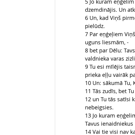
5 Jo kuram eņģelim 
dzemdinājis. Un atk
6 Un, kad Viņš pirmd
pielūdz.
7 Par eņģeļiem Viņš
uguns liesmām, -
8 bet par Dēlu: Tavs
valdnieka varas zizli
9 Tu esi mīlējis tais
prieka eļļu vairāk 
10 Un: sākumā Tu, K
11 Tās zudīs, bet Tu
12 un Tu tās satīsi k
nebeigsies.
13 Jo kuram eņģelim
Tavus ienaidniekus 
14 Vai tie visi nav 