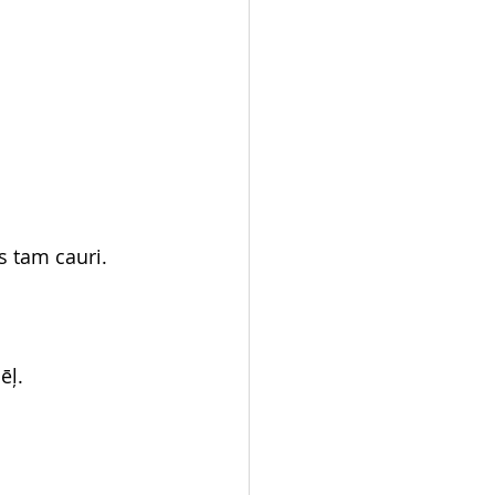
s tam cauri.
ēļ.