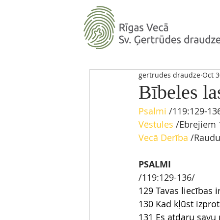
gertrudes draudze
Oct 3
Bībeles la
Psalmi 
/119
:129-13
Vēstules
 /Ebrejiem 
Vecā Derība
/Raudu
PSALMI
/119:129-136/
129 Tavas liecības i
130 Kad kļūst izpro
131 Es atdaru savu 