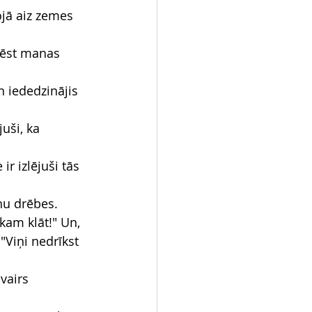
ojā aiz zemes 
 ēst manas 
n iededzinājis 
uši, ka 
ir izlējuši tās 
iņu drēbes.
kam klāt!" Un, 
"Viņi nedrīkst 
vairs 