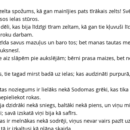
elta spožums, kā gan mainījies pats tīrākais zelts! Sv
isos ielas stūros.
ēli, kas bija līdzīgi tīram zeltam, kā gan tie kļuvuši lī
 roku darbam.
zīda savus mazuļus un baro tos; bet manas tautas meit
tuksnesī.
e aiz slāpēm pie aukslējām; bērni prasa maizes, bet n
tie tagad mirst badā uz ielas; kas audzināti purpurā, 
as noziegums ir lielāks nekā Sodomas grēki, kas tika
epieliekot rokas.
bija dzidrāki nekā sniegs, baltāki nekā piens, un viņu m
; savā izskatā viņi bija kā safīrs.
as ir melnākas nekā sodrēji, viņus nevar vairs pazīt uz
tā ir izkaltusi kā plāna skaida.