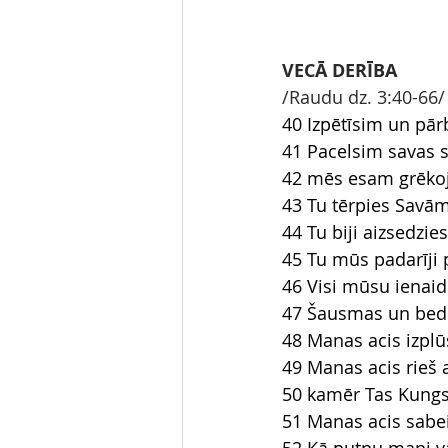
VECĀ DERĪBA
/Raudu dz. 3:40-66/
40 Izpētīsim un pār
41 Pacelsim savas s
42 mēs esam grēkoju
43 Tu tērpies Savām
44 Tu biji aizsedzie
45 Tu mūs padarīji 
46 Visi mūsu ienaid
47 Šausmas un bedr
48 Manas acis izplū
49 Manas acis rieš 
50 kamēr Tas Kungs
51 Manas acis sabe