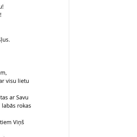
u!
!
ļus.
em,
r visu lietu 
tas ar Savu 
s labās rokas 
 tiem Viņš 