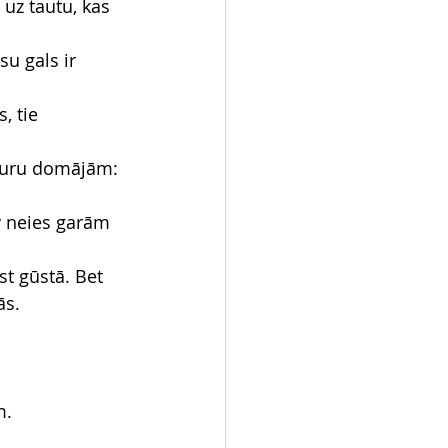
 uz tautu, kas 
u gals ir 
, tie 
 kuru domājām: 
v neies garām 
st gūstā. Bet 
ās.
m.