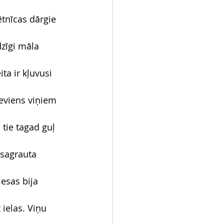
ētnīcas dārgie 
dzīgi māla 
a ir kļuvusi 
eviens viņiem 
tie tagad guļ 
 sagrauta 
iesas bija 
 ielas. Viņu 