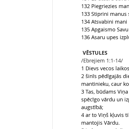
132 Piegriezies man
133 Stiprini manus 
134 Atsvabini mani 
135 Apgaismo Savu 
136 Asaru upes izp
VĒSTULES
/Ebrejiem 1
:1-14
/
1 Dievs vecos laiko
2 šinīs pēdīgajās di
mantinieku, caur ko 
3 Tas, būdams Viņa 
spēcīgo vārdu un izp
augstībā;
4 ar to Viņš kļuvis
mantojis Vārdu.