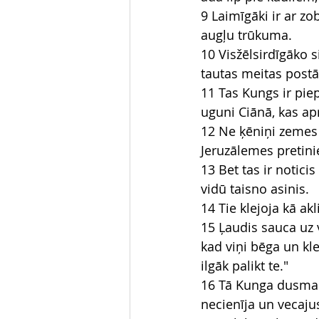
9 Laimīgāki ir ar z
augļu trūkuma.
10 Visžēlsirdīgāko s
tautas meitas postā
11 Tas Kungs ir pie
uguni Ciānā, kas ap
12 Ne ķēniņi zemes v
Jeruzālemes pretinie
13 Bet tas ir noticis
vidū taisno asinis.
14 Tie klejoja kā ak
15 Ļaudis sauca uz 
kad viņi bēga un kle
ilgāk palikt te."
16 Tā Kunga dusmas v
necienīja un vecaju