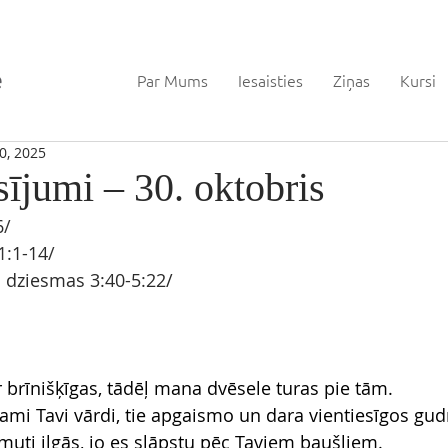
Par Mums
Iesaisties
Ziņas
Kursi
0, 2025
sījumi – 30. oktobris
6
/ 
1
:1-14
/
 dziesmas 3
:40-5:22/
r brīnišķīgas, tādēļ mana dvēsele turas pie tām.
tami Tavi vārdi, tie apgaismo un dara vientiesīgos gud
muti ilgās, jo es slāpstu pēc Taviem baušļiem.