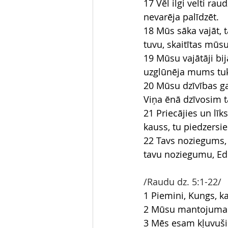
17 Vēl ilgi velti ra
nevarēja palīdzēt.
18 Mūs sāka vajāt, 
tuvu, skaitītas mūsu
19 Mūsu vajātāji bij
uzglūnēja mums tuk
20 Mūsu dzīvības ga
Viņa ēnā dzīvosim t
21 Priecājies un lī
kauss, tu piedzersie
22 Tavs noziegums, C
tavu noziegumu, Edo
/Raudu dz. 5:1-22/
1 Piemini, Kungs, 
2 Mūsu mantojuma t
3 Mēs esam kļuvuši 