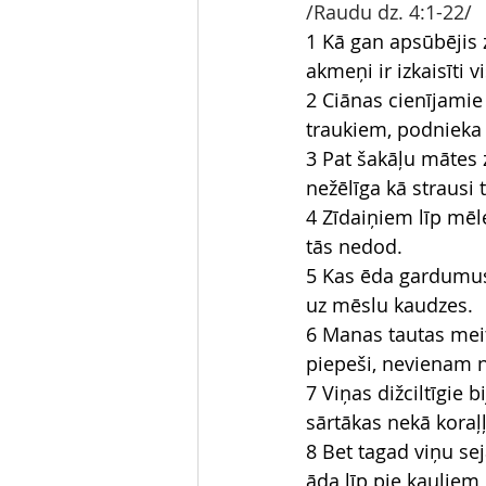
/Raudu dz. 4:1-22/
1 Kā gan apsūbējis z
akmeņi ir izkaisīti v
2 Ciānas cienījamie d
traukiem, podnieka
3 Pat šakāļu mātes 
nežēlīga kā strausi 
4 Zīdaiņiem līp mēl
tās nedod.
5 Kas ēda gardumus, 
uz mēslu kaudzes.
6 Manas tautas meit
piepeši, nevienam n
7 Viņas dižciltīgie 
sārtākas nekā koraļļi
8 Bet tagad viņu sej
āda līp pie kauliem, 