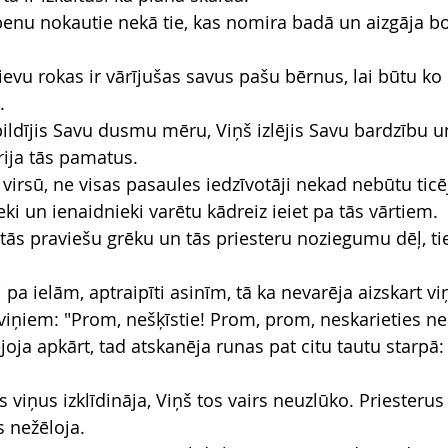
obenu nokautie nekā tie, kas nomira badā un aizgāja b
ievu rokas ir vārījušas savus pašu bērnus, lai būtu ko
.
pildījis Savu dusmu mēru, Viņš izlējis Savu bardzību u
rija tās pamatus.
irsū, ne visas pasaules iedzīvotāji nekad nebūtu ticēj
ki un ienaidnieki varētu kādreiz ieiet pa tās vārtiem.
 tās praviešu grēku un tās priesteru noziegumu dēļ, tie 
li pa ielām, aptraipīti asinīm, tā ka nevarēja aizskart v
viņiem: "Prom, nešķīstie! Prom, prom, neskarieties ne
joja apkārt, tad atskanēja runas pat citu tautu starpā: 
iņus izklīdināja, Viņš tos vairs neuzlūko. Priesterus 
s nežēloja.