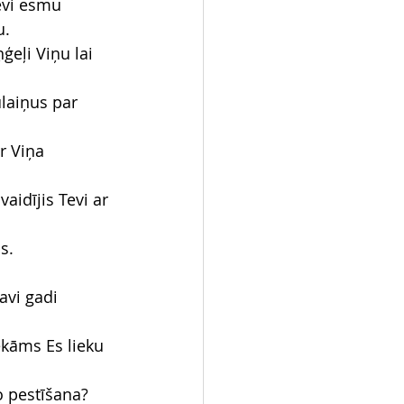
evi esmu 
u.
ģeļi Viņu lai 
laiņus par 
r Viņa 
aidījis Tevi ar 
s.
avi gadi 
ekāms Es lieku 
o pestīšana?