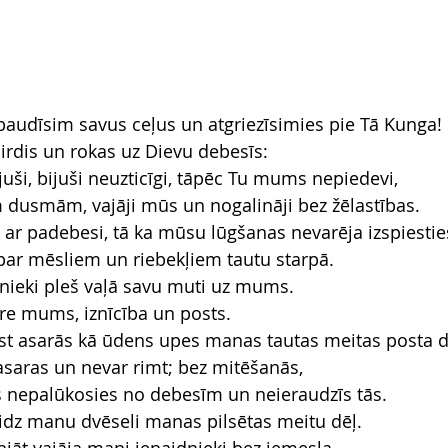
baudīsim savus ceļus un atgriezīsimies pie Tā Kunga!
irdis un rokas uz Dievu debesīs:
ši, bijuši neuzticīgi, tāpēc Tu mums nepiedevi,
 dusmām, vajāji mūs un nogalināji bez žēlastības.
s ar padebesi, tā ka mūsu lūgšanas nevarēja izspiestie
par mēsliem un riebekļiem tautu starpā.
nieki pleš vaļā savu muti uz mums.
e mums, iznīcība un posts.
st asarās kā ūdens upes manas tautas meitas posta d
asaras un nevar rimt; bez mitēšanās,
 nepalūkosies no debesīm un neieraudzīs tās.
idz manu dvēseli manas pilsētas meitu dēļ.