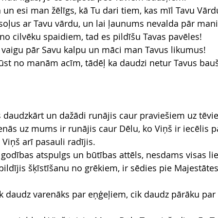
 un esi man žēlīgs, kā Tu dari tiem, kas mīl Tavu Vārd
soļus ar Tavu vārdu, un lai ļaunums nevalda pār mani
no cilvēku spaidiem, tad es pildīšu Tavas pavēles!
vaigu pār Savu kalpu un māci man Tavus likumus!
lūst no manām acīm, tādēļ ka daudzi netur Tavus bauš
s daudzkārt un dažādi runājis caur praviešiem uz tēvi
enās uz mums ir runājis caur Dēlu, ko Viņš ir iecēlis pa
Viņš arī pasauli radījis.
godības atspulgs un būtības attēls, nesdams visas lie
ildījis šķīstīšanu no grēkiem, ir sēdies pie Majestāte
 tik daudz varenāks par eņģeļiem, cik daudz pārāku par