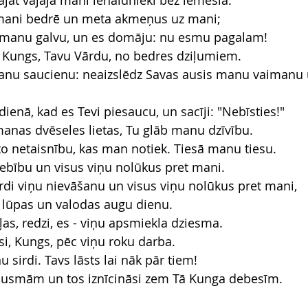
jāt vajāja mani ienaidnieki bez iemesla.
 mani bedrē un meta akmeņus uz mani;
 manu galvu, un es domāju: nu esmu pagalam!
, Kungs, Tavu Vārdu, no bedres dziļumiem.
manu saucienu: neaizslēdz Savas ausis manu vaimanu
ienā, kad es Tevi piesaucu, un sacīji: "Nebīsties!"
manas dvēseles lietas, Tu glāb manu dzīvību.
 to netaisnību, kas man notiek. Tiesā manu tiesu.
riebību un visus viņu nolūkus pret mani.
irdi viņu nievāšanu un visus viņu nolūkus pret mani,
 lūpas un valodas augu dienu.
eļas, redzi, es - viņu apsmiekla dziesma.
i, Kungs, pēc viņu roku darba.
u sirdi. Tavs lāsts lai nāk pār tiem!
r dusmām un tos iznīcināsi zem Tā Kunga debesīm.