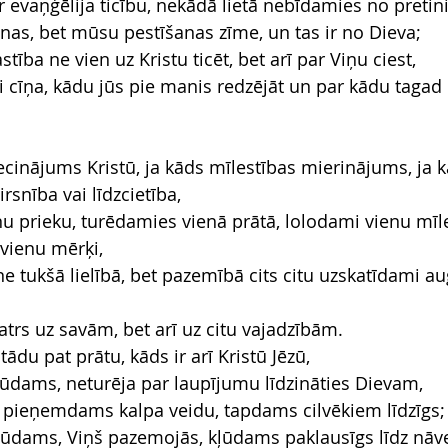
 evaņģēlija ticību, nekādā lietā nebīdamies no preti
anas, bet mūsu pestīšanas zīme, un tas ir no Dieva;
tība ne vien uz Kristu ticēt, bet arī par Viņu ciest,
i cīņa, kādu jūs pie manis redzējāt un par kādu tagad 
iecinājums Kristū, ja kāds mīlestības mierinājums, ja 
rsnība vai līdzcietība,
nu prieku, turēdamies vienā prātā, lolodami vienu mīle
 vienu mērķi,
e tukšā lielībā, bet pazemībā cits citu uzskatīdami au
trs uz savām, bet arī uz citu vajadzībām.
tādu pat prātu, kāds ir arī Kristū Jēzū,
būdams, neturēja par laupījumu līdzināties Dievam,
a, pieņemdams kalpa veidu, tapdams cilvēkiem līdzīgs;
 būdams, Viņš pazemojās, kļūdams paklausīgs līdz nāvei