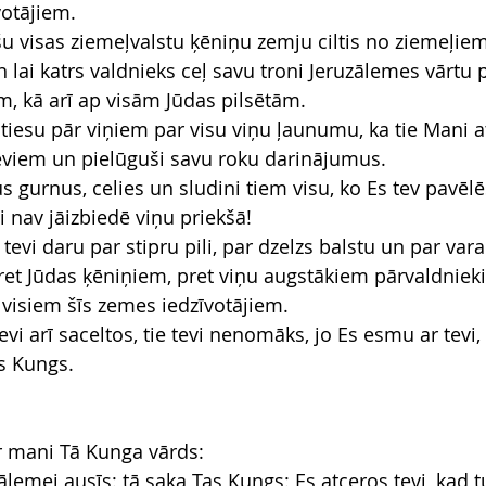
votājiem.
šu visas ziemeļvalstu ķēniņu zemju ciltis no ziemeļiem
n lai katrs valdnieks ceļ savu troni Jeruzālemes vārtu p
m, kā arī ap visām Jūdas pilsētām.
tiesu pār viņiem par visu viņu ļaunumu, ka tie Mani at
eviem un pielūguši savu roku darinājumus.
s gurnus, celies un sludini tiem visu, ko Es tev pavēlē
i nav jāizbiedē viņu priekšā!
s tevi daru par stipru pili, par dzelzs balstu un par var
pret Jūdas ķēniņiem, pret viņu augstākiem pārvaldniek
 visiem šīs zemes iedzīvotājiem.
evi arī saceltos, tie tevi nenomāks, jo Es esmu ar tevi, l
s Kungs.
r mani Tā Kunga vārds:
zālemei ausīs: tā saka Tas Kungs: Es atceros tevi, kad t