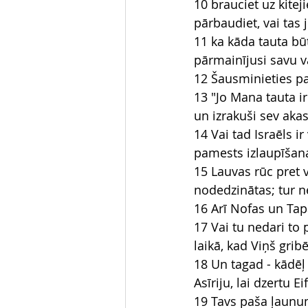
10 brauciet uz kiteji
pārbaudiet, vai tas j
11 ka kāda tauta būt
pārmainījusi savu 
12 Šausminieties par
13 "Jo Mana tauta ir
un izrakuši sev akas
14 Vai tad Israēls i
pamests izlaupīšan
15 Lauvas rūc pret v
nodedzinātas; tur n
16 Arī Nofas un Tap
17 Vai tu nedari to 
laikā, kad Viņš grib
18 Un tagad - kādēļ 
Asīriju, lai dzertu E
19 Tavs paša ļaunum