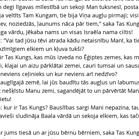
degi līgavas mīlestībā un sekoji Man tuksnesī, post
ija veltīts Tam Kungam, tie bija Viņa augļu pirmaji; visi
ev, noziedzās, ļaunums nāca pār tiem," saka Tas Kung
nga vārdu, Jēkaba nams un visas Israēla nama ciltis!
 "Vai tad jūsu tēvi atrada kādu netaisnību Manī, ka tie
ozīmīgiem elkiem un kļuva tukši?
r ir Tas Kungs, kas mūs izveda no Ēģiptes zemes, kas m
i, klajai un aizu pārklātai zemei, cauri tumsai un sau
 neviens ceļinieks un kur neviens arī nedzīvo?
 auglīgajā zemē, lai jūs baudītu tās augļus un labumus
āt nešķīstu Manu zemi, sagandējāt to un pārvērtāt Ma
ietu!
a: kur ir Tas Kungs? Bauslības sargi Mani nepazina, tau
avieši sludināja Baala vārdā un sekoja elkiem, kas tač
 ar jums tiesā un ar jūsu bērnu bērniem, saka Tas Kung