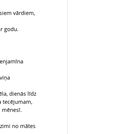
isiem vārdiem,
ar godu.
 Benjamīna 
viņa 
la, dienās līdz 
da tecējumam, 
ā mēnesī.
dzimi no mātes 