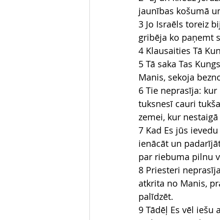
jaunības košumā un 
3 Jo Israēls toreiz b
gribēja ko paņemt s
4 Klausaities Tā Ku
5 Tā saka Tas Kungs:
Manis, sekoja bezn
6 Tie neprasīja: ku
tuksnesī cauri tukša
zemei, kur nestaigā
7 Kad Es jūs ievedu
ienācāt un padarīj
par riebuma pilnu v
8 Priesteri neprasīj
atkrita no Manis, pr
palīdzēt.
9 Tādēļ Es vēl iešu