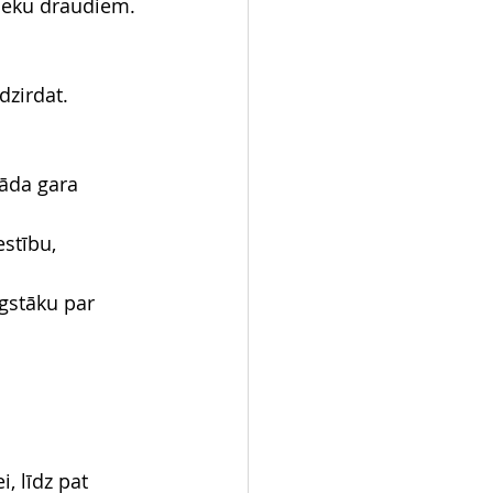
nieku draudiem.
dzirdat.
kāda gara 
stību, 
gstāku par 
, līdz pat 