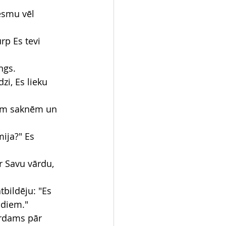
esmu vēl 
rp Es tevi 
ngs.
i, Es lieku 
isām saknēm un 
ija?" Es 
r Savu vārdu, 
tbildēju: "Es 
idiem."
irdams pār 