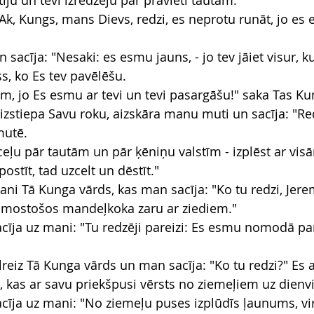
īju un tevi izredzēju par pravieti tautām."
"Ak, Kungs, mans Dievs, redzi, es neprotu runāt, jo es 
sacīja: "Nesaki: es esmu jauns, - jo tev jāiet visur, ku
ss, ko Es tev pavēlēšu.
em, jo Es esmu ar tevi un tevi pasargāšu!" saka Tas Ku
zstiepa Savu roku, aizskāra manu muti un sacīja: "Redz
mutē.
eceļu pār tautām un pār ķēniņu valstīm - izplēst ar v
postīt, tad uzcelt un dēstīt."
ni Tā Kunga vārds, kas man sacīja: "Ko tu redzi, Jerem
u mostošos mandeļkoka zaru ar ziediem."
cīja uz mani: "Tu redzēji pareizi: Es esmu nomodā pa
reiz Tā Kunga vārds un man sacīja: "Ko tu redzi?" Es a
, kas ar savu priekšpusi vērsts no ziemeļiem uz dienv
cīja uz mani: "No ziemeļu puses izplūdīs ļaunums, v