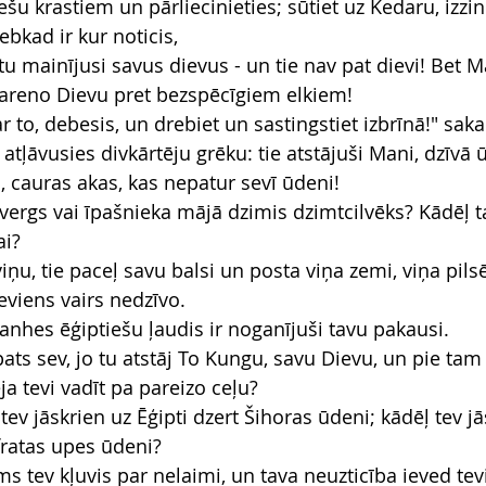
ešu krastiem un pārliecinieties; sūtiet uz Kedaru, izzini
ebkad ir kur noticis,
u mainījusi savus dievus - un tie nav pat dievi! Bet M
vareno Dievu pret bezspēcīgiem elkiem!
 to, debesis, un drebiet un sastingstiet izbrīnā!" sak
 atļāvusies divkārtēju grēku: tie atstājuši Mani, dzīvā 
, cauras akas, kas nepatur sevī ūdeni!
r vergs vai īpašnieka mājā dzimis dzimtcilvēks? Kādēļ ta
ai?
iņu, tie paceļ savu balsi un posta viņa zemi, viņa pilsē
eviens vairs nedzīvo.
anhes ēģiptiešu ļaudis ir noganījuši tavu pakausi.
pats sev, jo tu atstāj To Kungu, savu Dievu, un pie tam k
ēja tevi vadīt pa pareizo ceļu?
tev jāskrien uz Ēģipti dzert Šihoras ūdeni; kādēļ tev jā
ifratas upes ūdeni?
s tev kļuvis par nelaimi, un tava neuzticība ieved tev