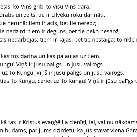
sīs, ko Viņš grib, to visu Viņš dara.
drabs un zelts, tie ir cilvēku roku darināti.
ie nerunā; tiem ir acis, bet tie neredz;
 tie nedzird; tiem ir deguns, bet tie neko nesaož;
tās nedarbojas; tiem ir kājas, bet tie nestaigā; to rīkle
e, kas tos darina un kas paļaujas uz tiem.
 Kungu! Viņš ir jūsu palīgs un jūsu vairogs.
 uz To Kungu! Viņš ir jūsu palīgs un jūsu vairogs.
taties To Kungu, ceriet uz To Kungu! Viņš ir jūsu palīgs 
, kā tas ir Kristus evaņģēlija cienīgi, lai, vai nu nākdam
 būdams, par jums dzirdētu, ka jūs stāvat vienā Garā,