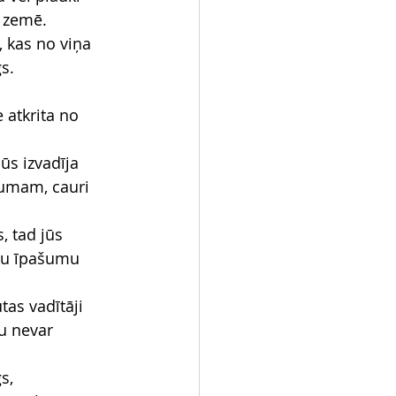
a zemē.
, kas no viņa 
s.
 atkrita no 
ūs izvadīja 
sumam, cauri 
, tad jūs 
nu īpašumu 
tas vadītāji 
u nevar 
s,