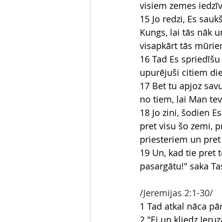
visiem zemes iedzī
15 Jo redzi, Es sauk
Kungs, lai tās nāk u
visapkārt tās mūrie
16 Tad Es spriedīšu 
upurējuši citiem di
17 Bet tu apjoz savu
no tiem, lai Man tev
18 Jo zini, šodien E
pret visu šo zemi, 
priesteriem un pret
19 Un, kad tie pret t
pasargātu!" saka Ta
/Jeremijas 2:1-30/
1 Tad atkal nāca pā
2 "Ej un kliedz Jeru