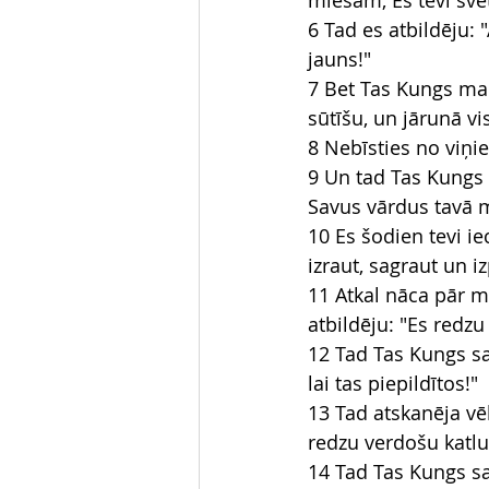
miesām, Es tevi svēt
6 Tad es atbildēju: 
jauns!"
7 Bet Tas Kungs man 
sūtīšu, un jārunā vi
8 Nebīsties no viņi
9 Un tad Tas Kungs i
Savus vārdus tavā 
10 Es šodien tevi i
izraut, sagraut un iz
11 Atkal nāca pār ma
atbildēju: "Es redz
12 Tad Tas Kungs sa
lai tas piepildītos!"
13 Tad atskanēja vēl
redzu verdošu katlu
14 Tad Tas Kungs sa