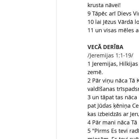
krusta nāvei!
9 Tāpēc arī Dievs V
10 lai Jēzus Vārdā 
11 un visas mēles a
VECĀ DERĪBA
/Jeremijas 1:1-19/
1 Jeremijas, Hilkija
zemē.
2 Pār viņu nāca Tā 
valdīšanas trīspads
3 un tāpat tas nāca 
pat Jūdas ķēniņa Ce
kas izbeidzās ar Je
4 Pār mani nāca Tā 
5 "Pirms Es tevi rad