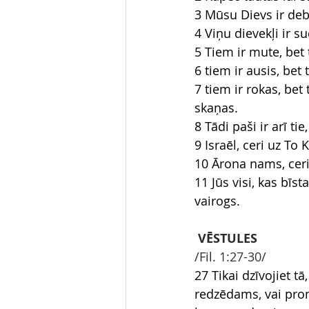
3 Mūsu Dievs ir debe
4 Viņu dievekļi ir su
5 Tiem ir mute, bet t
6 tiem ir ausis, bet
7 tiem ir rokas, bet 
skaņas.
8 Tādi paši ir arī ti
9 Israēl, ceri uz To
10 Ārona nams, ceri
11 Jūs visi, kas bīs
vairogs.
VĒSTULES
/Fil.
 1:27-30
/
27 Tikai dzīvojiet tā
redzēdams, vai prom