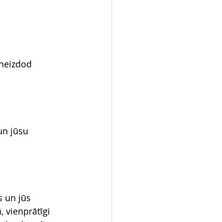
 neizdod 
un jūsu 
s un jūs 
 vienprātīgi 