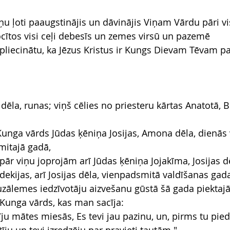
iņu ļoti paaugstinājis un dāvinājis Viņam Vārdu pāri v
locītos visi ceļi debesīs un zemes virsū un pazemē
pliecinātu, ka Jēzus Kristus ir Kungs Dievam Tēvam p
s dēla, runas; viņš cēlies no priesteru kārtas Anatotā,
Kunga vārds Jūdas ķēniņa Josijas, Amona dēla, dienās 
mitajā gadā,
pār viņu joprojām arī Jūdas ķēniņa Jojakīma, Josijas dē
dekijas, arī Josijas dēla, vienpadsmitā valdīšanas ga
ruzālemes iedzīvotāju aizvešanu gūstā šā gada piektaj
Kunga vārds, kas man sacīja:
īju mātes miesās, Es tevi jau pazinu, un, pirms tu pie