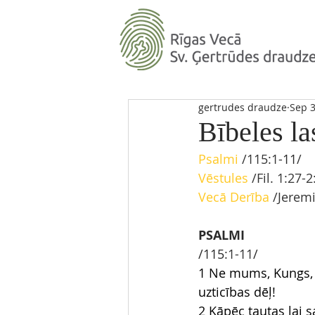
gertrudes draudze
Sep 3
Bībeles la
Psalmi 
/115:1
-11
/ 
Vēstules
 /Fil. 1:27-2
Vecā Derība
 /Jeremi
PSALMI
/115
:1-11
/
1 Ne mums, Kungs,
uzticības dēļ!
2 Kāpēc tautas lai s