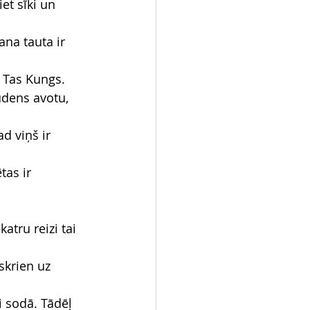
et sīki un 
ana tauta ir 
a Tas Kungs.
ūdens avotu, 
d viņš ir 
tas ir 
atru reizi tai 
skrien uz 
i sodā. Tādēļ 