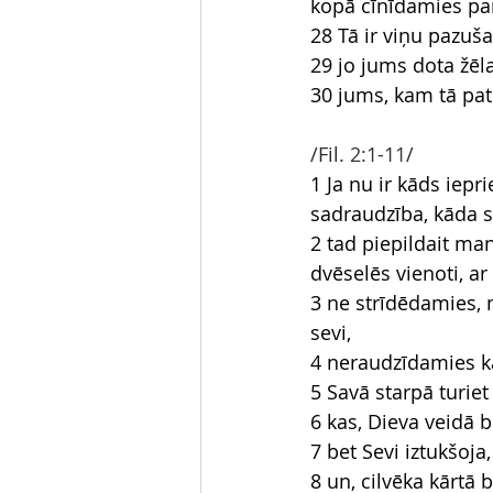
kopā cīnīdamies par
28 Tā ir viņu pazuš
29 jo jums dota žēlas
30 jums, kam tā pat
/Fil.
 2:1-11
/
1 Ja nu ir kāds iepr
sadraudzība, kāda si
2 tad piepildait ma
dvēselēs vienoti, ar
3 ne strīdēdamies, n
sevi,
4 neraudzīdamies ka
5 Savā starpā turiet 
6 kas, Dieva veidā 
7 bet Sevi iztukšoj
8 un, cilvēka kārtā