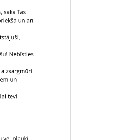
, saka Tas 
riekšā un arī 
stājuši, 
šu! Nebīsties 
a aizsargmūri 
iem un 
ai tevi 
u vēl plauki 