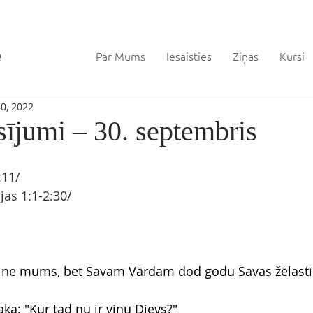
Par Mums
Iesaisties
Ziņas
Kursi
0, 2022
sījumi – 30. septembris
:11/
jas 1
:1-2:30/
 ne mums, bet Savam Vārdam dod godu Savas žēlastī
aka: "Kur tad nu ir viņu Dievs?"