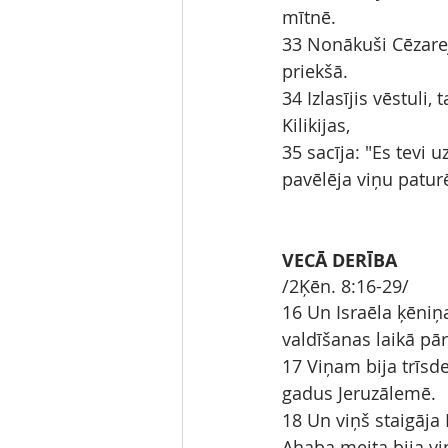
mītnē.
33 Nonākuši Cēzarej
priekšā.
34 Izlasījis vēstuli
Kilikijas,
35 sacīja: "Es tevi 
pavēlēja viņu patur
VECĀ DERĪBA
/2Ķēn. 8:16-29/
16 Un Israēla ķēniņ
valdīšanas laikā pār
17 Viņam bija trīsde
gadus Jeruzālemē.
18 Un viņš staigāja 
Ahaba meita bija viņ