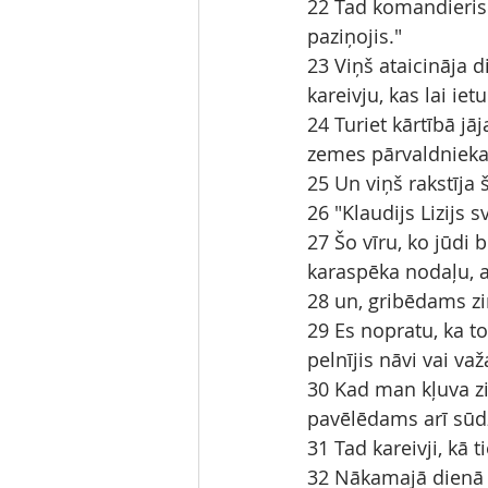
22 Tad komandieris 
paziņojis."
23 Viņš ataicināja d
kareivju, kas lai ie
24 Turiet kārtībā jā
zemes pārvaldnieka 
25 Un viņš rakstīja 
26 "Klaudijs Lizijs 
27 Šo vīru, ko jūdi 
karaspēka nodaļu, at
28 un, gribēdams zin
29 Es nopratu, ka to
pelnījis nāvi vai važ
30 Kad man kļuva zi
pavēlēdams arī sūdzē
31 Tad kareivji, kā 
32 Nākamajā dienā ti