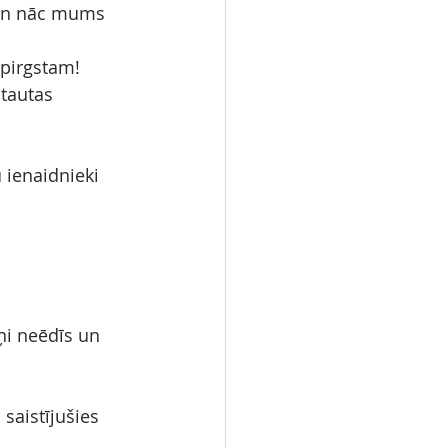
 un nāc mums 
spirgstam!
tautas 
ienaidnieki 
ņi neēdīs un 
saistījušies 