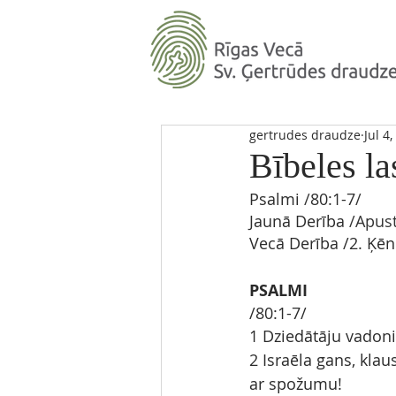
gertrudes draudze
Jul 4
Bībeles la
Psalmi 
/
80:1-7
/ 
Jaunā Derība
 /Apus
Vecā Derība
/2. Ķēn
PSALMI
/80:1-7/
1 Dziedātāju vadoni
2 Israēla gans, klau
ar spožumu!