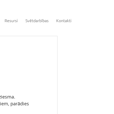
Resursi
Svētdarbības
Kontakti
dziesma.
biem, parādies 