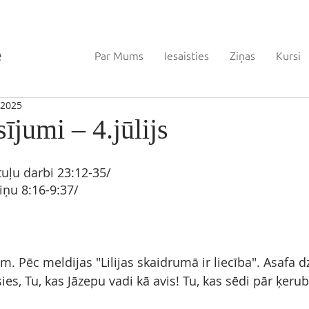
Par Mums
Iesaisties
Ziņas
Kursi
, 2025
sījumi – 4.jūlijs
tuļu darbi
 23:12-35/
iņu 
8:16-9:37/
m. Pēc meldijas "Lilijas skaidrumā ir liecība". Asafa 
sies, Tu, kas Jāzepu vadi kā avis! Tu, kas sēdi pār ķeru