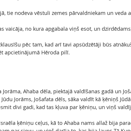
ā, tie nodeva vēstuli zemes pārvaldniekam un veda ar
, tas vaicāja, no kura apgabala viņš esot, un dzirdēdams
uzklausīšu pēc tam, kad arī tavi apsūdzētāji būs atnākuš
ēt apcietinājumā Hēroda pilī.
a Jorāma, Ahaba dēla, piektajā valdīšanas gadā un Još
 Jūdu Jorāms, Jošafata dēls, sāka valdīt kā ķēniņš Jūdā
smit divi gadi, kad tas kļuva par ķēniņu, un viņš valdī
Israēla ķēniņu ceļus, kā to Ahaba nams allaž bija parad
am par sievu, un viņš darīja to, kas bija ļauns Tā Kun