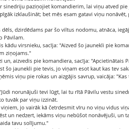
 sinedriju paziņojiet komandierim, lai viņu atved pie j
ūpīgāk izklaušināt; bet mēs esam gatavi viņu nonāvēt, 
 dēls, dzirdēdams par šo viltus nodomu, atnāca, iegā
o Pāvilam.
jis kādu virsnieku, sacīja: "Aizved šo jaunekli pie koma
am ziņojams."
i un, aizvedis pie komandiera, sacīja: "Apcietinātais P
t šo jaunekli pie tevis, jo viņam esot kaut kas tev sa
ēmis viņu pie rokas un aizgājis savrup, vaicāja: "Kas
"Jūdi norunājuši tevi lūgt, lai tu rītā Pāvilu vestu sinedr
o tuvāk par viņu izzināt.
 viņiem, jo vairāk kā četrdesmit vīru no viņu vidus vi
ēst un nedzert, iekāms viņu nebūšot nonāvējuši, un tag
aida tavu solījumu."