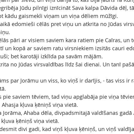
ribēja Jūdu pilnīgi iznīcināt Sava kalpa Dāvida dēļ, tā
dot kādu gaismekli viņam un viņa dēliem mūžīgi.
aikā edomieši cēlās pret viņu un atkrita no Jūdas virs
niņu.
ās pāri ar visiem saviem kara ratiem pie Caīras, un to
ktī un kopā ar saviem ratu virsniekiem izsitās cauri e
kuši; bet karotāji izklīda pa savām mājām.
ta no Jūdas virsvaldības līdz šai dienai. Un tanī pašā
ms par Jorāmu un viss, ko viņš ir darījis, - tas viss ir r
tā.
 pie saviem tēviem, tad viņu apglabāja pie viņa tēvi
s Ahasja kļuva ķēniņš viņa vietā.
a Jorāma, Ahaba dēla, divpadsmitajā valdīšanas gadā 
kļuva ķēniņš viņa vietā.
esmit divi gadi, kad viņš kļuva ķēniņš, un viņš valdīj