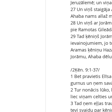
Jeruzālemē; un viņa
27 Un viņš staigāja 
Ahaba nams allaž m
28 Un viņš ar Jorām
pie Ramotas Gileādā
29 Tad ķēniņš Jorāms
ievainojumiem, jo to
Aramas ķēniņu Hazaē
Jorāmu, Ahaba dēlu, 
/2Ķēn. 9:1-37/
1 Bet pravietis Elī
gurnus un ņem savā 
2 Tur nonācis lūko, 
liec viņam celties u
3 Tad ņem eļļas trau
tevi svaidu par ķēni