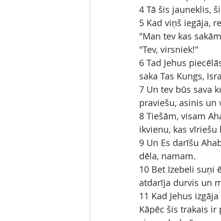
4 Tā šis jauneklis, 
5 Kad viņš iegāja, r
"Man tev kas sakāms
"Tev, virsniek!"
6 Tad Jehus piecēlās
saka Tas Kungs, Isra
7 Un tev būs sava k
praviešu, asinis un 
8 Tiešām, visam Ah
ikvienu, kas vīriešu 
9 Un Es darīšu Aha
dēla, namam.
10 Bet Izebeli suņi 
atdarīja durvis un 
11 Kad Jehus izgāja 
Kāpēc šis trakais ir 