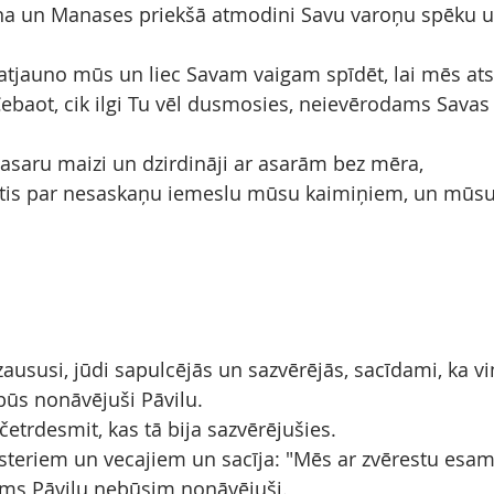
na un Manases priekšā atmodini Savu varoņu spēku
 atjauno mūs un liec Savam vaigam spīdēt, lai mēs at
Cebaot, cik ilgi Tu vēl dusmosies, neievērodams Savas 
 asaru maizi un dzirdināji ar asarām bez mēra,
rtis par nesaskaņu iemeslu mūsu kaimiņiem, un mūsu 
aususi, jūdi sapulcējās un sazvērējās, sacīdami, ka vi
būs nonāvējuši Pāvilu.
 četrdesmit, kas tā bija sazvērējušies.
esteriem un vecajiem un sacīja: "Mēs ar zvērestu esam 
āms Pāvilu nebūsim nonāvējuši.