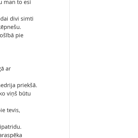
u man to esi 
dai divi simti 
šķēpnešu.
ošībā pie 
ā ar 
edrija priekšā.
ko viņš būtu 
e tevis, 
ipatridu.
karaspēka 