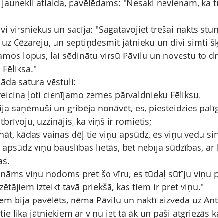
jaunekli atlaida, pavēlēdams: "Nesaki nevienam, ka t
ivi virsniekus un sacīja: "Sagatavojiet trešai nakts stun
tu uz Cēzareju, un septiņdesmit jātnieku un divi simti 
jamos lopus, lai sēdinātu virsū Pāvilu un novestu to dr
Fēliksa."
šāda satura vēstuli:
sveicina ļoti cienījamo zemes pārvaldnieku Fēliksu.
bija saņēmuši un gribēja nonāvēt, es, piesteidzies palīg
brīvoju, uzzinājis, ka viņš ir romietis;
āt, kādas vainas dēļ tie viņu apsūdz, es viņu vedu sin
 apsūdz viņu bauslības lietās, bet nebija sūdzības, ar 
as.
nāms viņu nodoms pret šo vīru, es tūdaļ sūtīju viņu pi
tājiem izteikt tavā priekšā, kas tiem ir pret viņu."
tiem bija pavēlēts, ņēma Pāvilu un naktī aizveda uz Ant
e lika jātniekiem ar viņu iet tālāk un paši atgriezās 