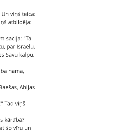
 Un viņš teica: 
ņš atbildēja: 
m sacīja: "Tā 
u, pār Israēlu.
s Savu kalpu, 
aba nama, 
aešas, Ahijas 
" Tad viņš 
s kārtībā? 
at šo vīru un 