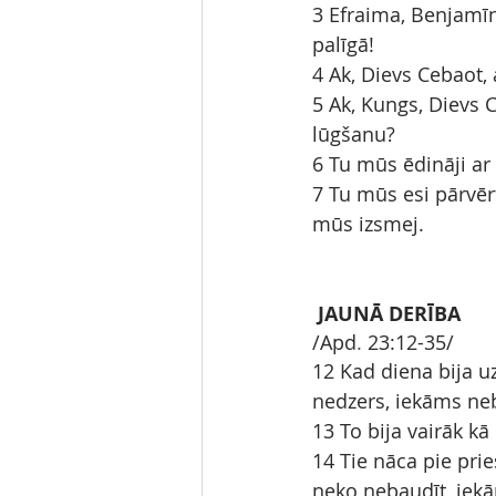
3 Efraima, Benjamī
palīgā!
4 Ak, Dievs Cebaot,
5 Ak, Kungs, Dievs 
lūgšanu?
6 Tu mūs ēdināji ar
7 Tu mūs esi pārvē
mūs izsmej.
JAUNĀ DERĪBA
/Apd
.
23:12-35/
12 Kad diena bija uz
nedzers, iekāms ne
13 To bija vairāk kā
14 Tie nāca pie pri
neko nebaudīt, iek