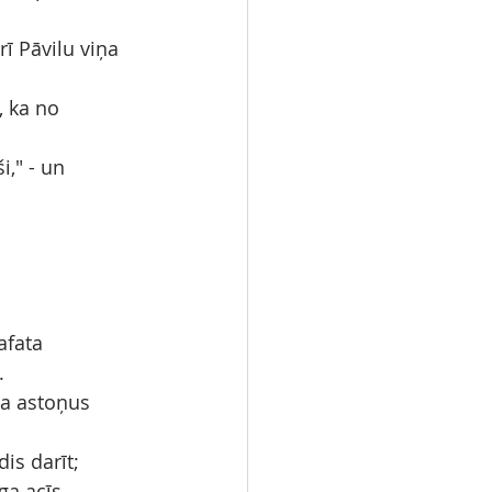
ī Pāvilu viņa 
, ka no 
i," - un 
afata 
.
ja astoņus 
is darīt; 
ga acīs.