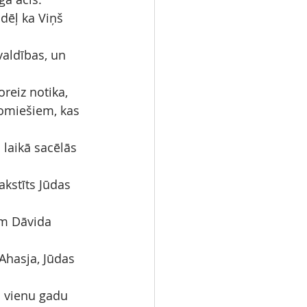
dēļ ka Viņš 
valdības, un 
reiz notika, 
domiešiem, kas 
 laikā sacēlās 
akstīts Jūdas 
em Dāvida 
Ahasja, Jūdas 
a vienu gadu 