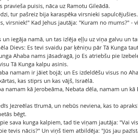
šis pravieša puisis, nāca uz Ramotu Gileādā.
edzi, tur pašreiz bija karaspēka virsnieki sapulcējušies.
, virsniek!" Kad Jehus jautāja: "Kuram no mums?" - vi
 un iegāja namā, un tas izlēja eļļu uz viņa galvu un ta
ēla Dievs: Es tevi svaidu par ķēniņu pār Tā Kunga taut
unga Ahaba nams jāsadragā, jo Es atriebšu pie Izebele
visu Tā Kunga kalpu asinis.
aba namam ir jāiet bojā; un Es izdeldēšu visus no Ah
kārtas, kas stiprs un kas vājš, Israēlā.
ba namam kā Jerobeāma, Nebata dēla, namam un kā B
ēdīs Jezreēlas tīrumā, un nebūs neviena, kas to apraks!
metās bēgt.
pie sava kunga kalpiem, tad tie viņam jautāja: "Vai vis
pie tevis nācis?" Un viņš tiem atbildēja: "Jūs jau pazīst