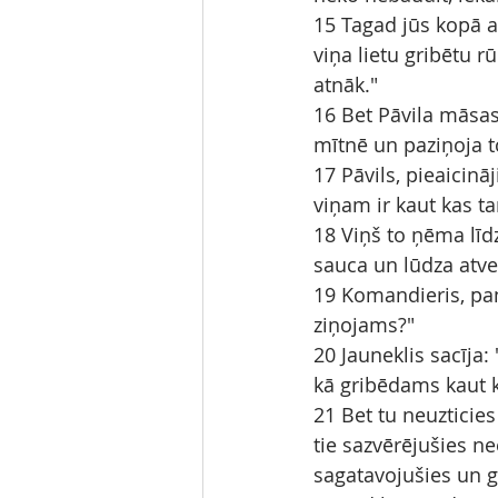
15 Tagad jūs kopā ar
viņa lietu gribētu r
atnāk."
16 Bet Pāvila māsas
mītnē un paziņoja t
17 Pāvils, pieaicinā
viņam ir kaut kas t
18 Viņš to ņēma līdz
sauca un lūdza atves
19 Komandieris, paņ
ziņojams?"
20 Jauneklis sacīja: 
kā gribēdams kaut k
21 Bet tu neuzticies
tie sazvērējušies ne
sagatavojušies un g