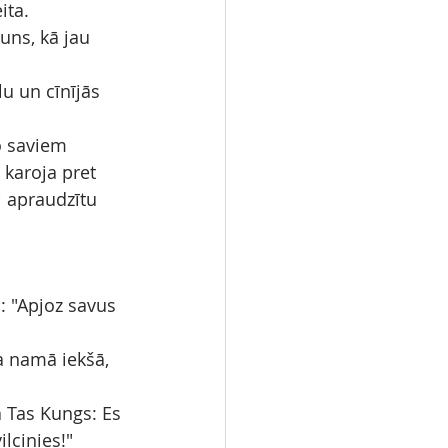
ita.
uns, kā jau 
u un cīnījās 
o saviem 
 karoja pret 
i apraudzītu 
: "Apjoz savus 
ņa namā iekšā, 
.
a Tas Kungs: Es 
ilcinies!"