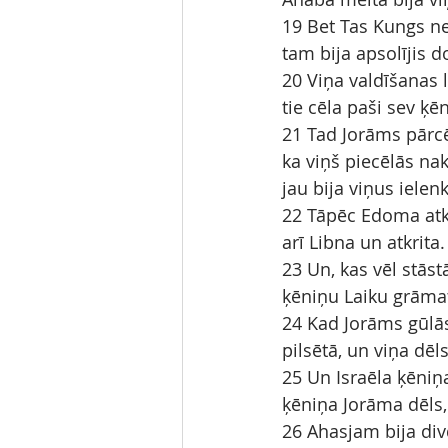
19 Bet Tas Kungs neg
tam bija apsolījis 
20 Viņa valdīšanas l
tie cēla paši sev ķē
21 Tad Jorāms pārcēl
ka viņš piecēlās na
jau bija viņus ielen
22 Tāpēc Edoma atkri
arī Libna un atkrita.
23 Un, kas vēl stāstā
ķēniņu Laiku grāma
24 Kad Jorāms gūlās
pilsētā, un viņa dēl
25 Un Israēla ķēniņ
ķēniņa Jorāma dēls, 
26 Ahasjam bija divd