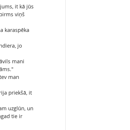
ums, it kā jūs 
pirms viņš 
ja karaspēka 
ndiera, jo 
āvils mani 
kāms."
 tev man 
ija priekšā, it 
ņam uzglūn, un 
ad tie ir 