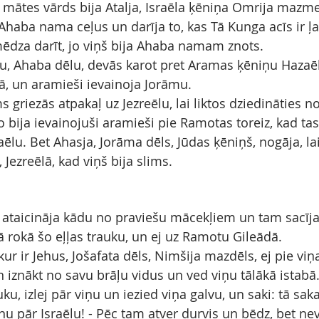
 mātes vārds bija Atalja, Israēla ķēniņa Omrija mazme
Ahaba nama ceļus un darīja to, kas Tā Kunga acīs ir ļa
ēdza darīt, jo viņš bija Ahaba namam znots.
u, Ahaba dēlu, devās karot pret Aramas ķēniņu Hazaēl
, un aramieši ievainoja Jorāmu.
 griezās atpakaļ uz Jezreēlu, lai liktos dziedināties n
 bija ievainojuši aramieši pie Ramotas toreiz, kad tas
lu. Bet Ahasja, Jorāma dēls, Jūdas ķēniņš, nogāja, la
Jezreēlā, kad viņš bija slims.
sa ataicināja kādu no praviešu mācekļiem un tam sacīja
rokā šo eļļas trauku, un ej uz Ramotu Gileādā.
kur ir Jehus, Jošafata dēls, Nimšija mazdēls, ej pie vi
n iznākt no savu brāļu vidus un ved viņu tālākā istabā
ku, izlej pār viņu un iezied viņa galvu, un saki: tā sak
ņu pār Israēlu! - Pēc tam atver durvis un bēdz, bet nev