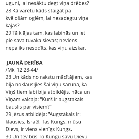
uguni, lai nesāktu degt viņa drēbes?
28 Kā varētu kāds staigāt pa 
kvēlošām oglēm, lai nesadegtu viņa 
kājas?
29 Tā klājas tam, kas labinās un iet 
pie sava tuvāka sievas; neviens 
nepaliks nesodīts, kas viņu aizskar.
JAUNĀ DERĪBA
/Mk
.
12:28-44/
28 Un kāds no rakstu mācītājiem, kas 
bija noklausījies šai viņu sarunā, ka 
Viņš tiem labi bija atbildējis, nāca un 
Viņam vaicāja: "Kurš ir augstākais 
bauslis par visiem?"
29 Jēzus atbildēja: "Augstākais ir: 
klausies, Israēl, Tas Kungs, mūsu 
Dievs, ir viens vienīgs Kungs.
30 Un tev būs To Kungu savu Dievu 