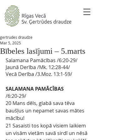
gertrudes draudze
Mar 5, 2025
Bībeles lasījumi – 5.marts
Salamana Pamācības 
/
6:20-29
/ 
Jaunā Derība
 /Mk. 
12:28-44/
Vecā Derība
/3.Moz. 
13:1-59/
SALAMANA PAMĀCĪBAS
/6:20-29/
20 Mans dēls, glabā sava tēva 
baušļus un nepamet savas mātes 
mācību!
21 Sasaisti tos kopā visiem laikiem 
un visām vietām savā sirdī un nēsā 