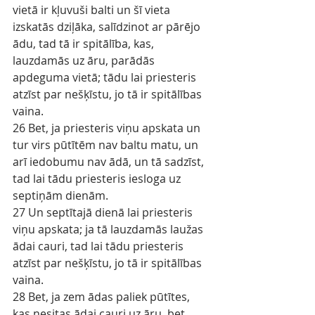
vietā ir kļuvuši balti un šī vieta 
izskatās dziļāka, salīdzinot ar pārējo 
ādu, tad tā ir spitālība, kas, 
lauzdamās uz āru, parādās 
apdeguma vietā; tādu lai priesteris 
atzīst par nešķīstu, jo tā ir spitālības 
vaina.
26 Bet, ja priesteris viņu apskata un 
tur virs pūtītēm nav baltu matu, un 
arī iedobumu nav ādā, un tā sadzīst, 
tad lai tādu priesteris iesloga uz 
septiņām dienām.
27 Un septītajā dienā lai priesteris 
viņu apskata; ja tā lauzdamās laužas 
ādai cauri, tad lai tādu priesteris 
atzīst par nešķīstu, jo tā ir spitālības 
vaina.
28 Bet, ja zem ādas paliek pūtītes, 
kas nesitas ādai cauri uz āru, bet 