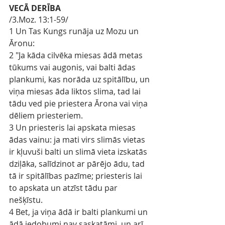
VECĀ DERĪBA
/3.Moz. 13:1-59/
1 Un Tas Kungs runāja uz Mozu un 
Āronu:
2 "Ja kāda cilvēka miesas ādā metas 
tūkums vai augonis, vai balti ādas 
plankumi, kas norāda uz spitālību, un 
viņa miesas āda liktos slima, tad lai 
tādu ved pie priestera Ārona vai viņa 
dēliem priesteriem.
3 Un priesteris lai apskata miesas 
ādas vainu: ja mati virs slimās vietas 
ir kļuvuši balti un slimā vieta izskatās 
dziļāka, salīdzinot ar pārējo ādu, tad 
tā ir spitālības pazīme; priesteris lai 
to apskata un atzīst tādu par 
nešķīstu.
4 Bet, ja viņa ādā ir balti plankumi un 
ādā iedobumi nav saskatāmi, un arī 