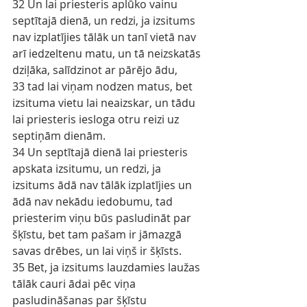
32 Un lai priesteris aplūko vainu 
septītajā dienā, un redzi, ja izsitums 
nav izplatījies tālāk un tanī vietā nav 
arī iedzeltenu matu, un tā neizskatās 
dziļāka, salīdzinot ar pārējo ādu,
33 tad lai viņam nodzen matus, bet 
izsituma vietu lai neaizskar, un tādu 
lai priesteris iesloga otru reizi uz 
septiņām dienām.
34 Un septītajā dienā lai priesteris 
apskata izsitumu, un redzi, ja 
izsitums ādā nav tālāk izplatījies un 
ādā nav nekādu iedobumu, tad 
priesterim viņu būs pasludināt par 
šķīstu, bet tam pašam ir jāmazgā 
savas drēbes, un lai viņš ir šķīsts.
35 Bet, ja izsitums lauzdamies laužas 
tālāk cauri ādai pēc viņa 
pasludināšanas par šķīstu