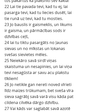
tos pakārtus kā plāksnīti sev kaklā!
22 Lai tie pavada tevi, kad tu ej, lai 
pasarga tevi, kad tu liecies dusēt, lai 
tie runā uz tevi, kad tu mosties.
23 Jo bauslis ir gaismeklis, un likums 
ir gaisma, un pārmācības sods ir 
dzīvības ceļš,
24 lai tu tiktu pasargāts no ļaunas 
sievas un no mīkstas un lokanas 
svešas sievietes mēles.
25 Neiekāro savā sirdī viņas 
skaistuma un nesapinies, un lai viņa 
tevi nesagūsta ar savu acu plakstu 
tīkliem!
26 Jo netikle gan nereti noved vīrieti 
līdz maizes trūkumam, bet sveša vīra 
sieva sagrābj savā varā visu kāda pat 
cildena cilvēka dārgo dzīvību.
27 Vai kāds var saglabāt savā azotē 