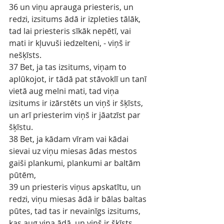
36 un viņu aprauga priesteris, un 
redzi, izsitums ādā ir izpleties tālāk, 
tad lai priesteris sīkāk nepētī, vai 
mati ir kļuvuši iedzelteni, - viņš ir 
nešķīsts.
37 Bet, ja tas izsitums, viņam to 
aplūkojot, ir tādā pat stāvoklī un tanī 
vietā aug melni mati, tad viņa 
izsitums ir izārstēts un viņš ir šķīsts, 
un arī priesterim viņš ir jāatzīst par 
šķīstu.
38 Bet, ja kādam vīram vai kādai 
sievai uz viņu miesas ādas mestos 
gaiši plankumi, plankumi ar baltām 
pūtēm,
39 un priesteris viņus apskatītu, un 
redzi, viņu miesas ādā ir bālas baltas 
pūtes, tad tas ir nevainīgs izsitums, 
kas aug viņa ādā, un viņš ir šķīsts.