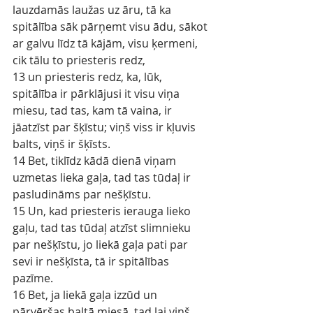
lauzdamās laužas uz āru, tā ka 
spitālība sāk pārņemt visu ādu, sākot 
ar galvu līdz tā kājām, visu ķermeni, 
cik tālu to priesteris redz,
13 un priesteris redz, ka, lūk, 
spitālība ir pārklājusi it visu viņa 
miesu, tad tas, kam tā vaina, ir 
jāatzīst par šķīstu; viņš viss ir kļuvis 
balts, viņš ir šķīsts.
14 Bet, tiklīdz kādā dienā viņam 
uzmetas lieka gaļa, tad tas tūdaļ ir 
pasludināms par nešķīstu.
15 Un, kad priesteris ierauga lieko 
gaļu, tad tas tūdaļ atzīst slimnieku 
par nešķīstu, jo liekā gaļa pati par 
sevi ir nešķīsta, tā ir spitālības 
pazīme.
16 Bet, ja liekā gaļa izzūd un 
pārvēršas baltā miesā, tad lai viņš 