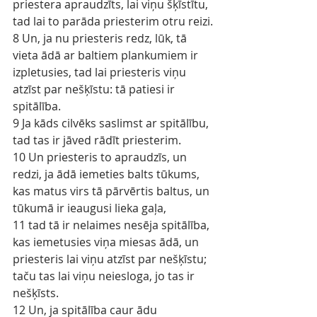
priestera apraudzīts, lai viņu šķīstītu, 
tad lai to parāda priesterim otru reizi.
8 Un, ja nu priesteris redz, lūk, tā 
vieta ādā ar baltiem plankumiem ir 
izpletusies, tad lai priesteris viņu 
atzīst par nešķīstu: tā patiesi ir 
spitālība.
9 Ja kāds cilvēks saslimst ar spitālību, 
tad tas ir jāved rādīt priesterim.
10 Un priesteris to apraudzīs, un 
redzi, ja ādā iemeties balts tūkums, 
kas matus virs tā pārvērtis baltus, un 
tūkumā ir ieaugusi lieka gaļa,
11 tad tā ir nelaimes nesēja spitālība, 
kas iemetusies viņa miesas ādā, un 
priesteris lai viņu atzīst par nešķīstu; 
taču tas lai viņu neiesloga, jo tas ir 
nešķīsts.
12 Un, ja spitālība caur ādu 