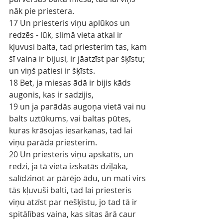
nāk pie priestera.
17 Un priesteris viņu aplūkos un 
redzēs - lūk, slimā vieta atkal ir 
kļuvusi balta, tad priesterim tas, kam 
šī vaina ir bijusi, ir jāatzīst par šķīstu; 
un viņš patiesi ir šķīsts.
18 Bet, ja miesas ādā ir bijis kāds 
augonis, kas ir sadzijis,
19 un ja parādās augoņa vietā vai nu 
balts uztūkums, vai baltas pūtes, 
kuras krāsojas iesarkanas, tad lai 
viņu parāda priesterim.
20 Un priesteris viņu apskatīs, un 
redzi, ja tā vieta izskatās dziļāka, 
salīdzinot ar pārējo ādu, un mati virs 
tās kļuvuši balti, tad lai priesteris 
viņu atzīst par nešķīstu, jo tad tā ir 
spitālības vaina, kas sitas ārā caur 