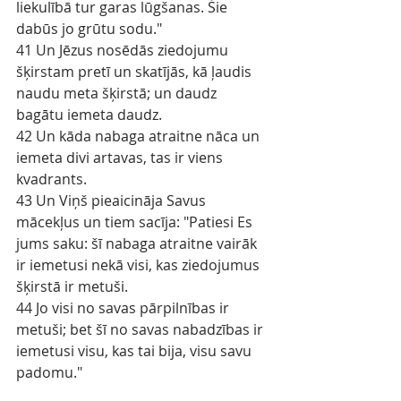
liekulībā tur garas lūgšanas. Šie 
dabūs jo grūtu sodu."
41 Un Jēzus nosēdās ziedojumu 
šķirstam pretī un skatījās, kā ļaudis 
naudu meta šķirstā; un daudz 
bagātu iemeta daudz.
42 Un kāda nabaga atraitne nāca un 
iemeta divi artavas, tas ir viens 
kvadrants.
43 Un Viņš pieaicināja Savus 
mācekļus un tiem sacīja: "Patiesi Es 
jums saku: šī nabaga atraitne vairāk 
ir iemetusi nekā visi, kas ziedojumus 
šķirstā ir metuši.
44 Jo visi no savas pārpilnības ir 
metuši; bet šī no savas nabadzības ir 
iemetusi visu, kas tai bija, visu savu 
padomu."