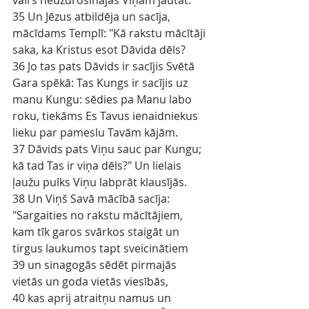
vairs neuzdrošinājās Viņam jautāt.
35 Un Jēzus atbildēja un sacīja, 
mācīdams Templī: "Kā rakstu mācītāji 
saka, ka Kristus esot Dāvida dēls?
36 Jo tas pats Dāvids ir sacījis Svētā 
Gara spēkā: Tas Kungs ir sacījis uz 
manu Kungu: sēdies pa Manu labo 
roku, tiekāms Es Tavus ienaidniekus 
lieku par pameslu Tavām kājām.
37 Dāvids pats Viņu sauc par Kungu; 
kā tad Tas ir viņa dēls?" Un lielais 
ļaužu pulks Viņu labprāt klausījās.
38 Un Viņš Savā mācībā sacīja: 
"Sargaities no rakstu mācītājiem, 
kam tīk garos svārkos staigāt un 
tirgus laukumos tapt sveicinātiem
39 un sinagogās sēdēt pirmajās 
vietās un goda vietās viesībās,
40 kas aprij atraitņu namus un 