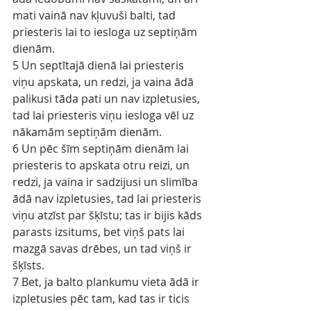
mati vainā nav kļuvuši balti, tad 
priesteris lai to iesloga uz septiņām 
dienām.
5 Un septītajā dienā lai priesteris 
viņu apskata, un redzi, ja vaina ādā 
palikusi tāda pati un nav izpletusies, 
tad lai priesteris viņu iesloga vēl uz 
nākamām septiņām dienām.
6 Un pēc šīm septiņām dienām lai 
priesteris to apskata otru reizi, un 
redzi, ja vaina ir sadzijusi un slimība 
ādā nav izpletusies, tad lai priesteris 
viņu atzīst par šķīstu; tas ir bijis kāds 
parasts izsitums, bet viņš pats lai 
mazgā savas drēbes, un tad viņš ir 
šķīsts.
7 Bet, ja balto plankumu vieta ādā ir 
izpletusies pēc tam, kad tas ir ticis 