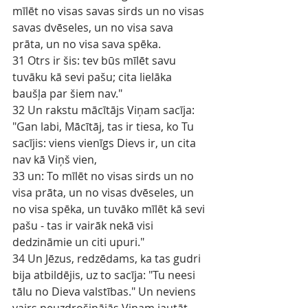
mīlēt no visas savas sirds un no visas 
savas dvēseles, un no visa sava 
prāta, un no visa sava spēka.
31 Otrs ir šis: tev būs mīlēt savu 
tuvāku kā sevi pašu; cita lielāka 
baušļa par šiem nav."
32 Un rakstu mācītājs Viņam sacīja: 
"Gan labi, Mācītāj, tas ir tiesa, ko Tu 
sacījis: viens vienīgs Dievs ir, un cita 
nav kā Viņš vien,
33 un: To mīlēt no visas sirds un no 
visa prāta, un no visas dvēseles, un 
no visa spēka, un tuvāko mīlēt kā sevi 
pašu - tas ir vairāk nekā visi 
dedzināmie un citi upuri."
34 Un Jēzus, redzēdams, ka tas gudri 
bija atbildējis, uz to sacīja: "Tu neesi 
tālu no Dieva valstības." Un neviens 