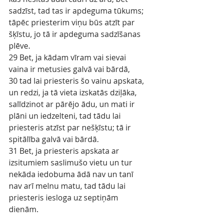
sadzīst, tad tas ir apdeguma tūkums; 
tāpēc priesterim viņu būs atzīt par 
šķīstu, jo tā ir apdeguma sadzīšanas 
plēve.
29 Bet, ja kādam vīram vai sievai 
vaina ir metusies galvā vai bārdā,
30 tad lai priesteris šo vainu apskata, 
un redzi, ja tā vieta izskatās dziļāka, 
salīdzinot ar pārējo ādu, un mati ir 
plāni un iedzelteni, tad tādu lai 
priesteris atzīst par nešķīstu; tā ir 
spitālība galvā vai bārdā.
31 Bet, ja priesteris apskata ar 
izsitumiem saslimušo vietu un tur 
nekāda iedobuma ādā nav un tanī 
nav arī melnu matu, tad tādu lai 
priesteris iesloga uz septiņām 
dienām.