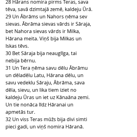
28 Hārans nomira pirms Teras, sava 
tēva, savā dzimtajā zemē, kaldeju Ūrā.
29 Un Ābrāms un Nahors ņēma sev 
sievas. Ābrāma sievas vārds ir Sāraja, 
bet Nahora sievas vārds ir Milka, 
Hārana meita. Viņš bija Milkas un 
Iskas tēvs.
30 Bet Sāraja bija neauglīga, tai 
nebija bērnu.
31 Un Tera ņēma savu dēlu Ābrāmu 
un dēladēlu Latu, Hārana dēlu, un 
savu vedeklu Sāraju, Ābrāma, sava 
dēla, sievu, un lika tiem iziet no 
kaldeju Ūras un iet uz Kānaāna zemi. 
Un tie nonāca līdz Hāranai un 
apmetās tur.
32 Un viss Teras mūžs bija divi simti 
pieci gadi, un viņš nomira Hāranā.