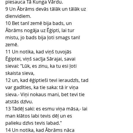
piesauca Tā Kunga Vārdu.
9 Un Ābrāms devās tālāk un tālāk uz 
dienvidiem.
10 Bet tanī zemē bija bads, un 
Ābrāms nogāja uz Ēģipti, lai tur 
mistu, jo bads bija ļoti smags tanī 
zemē.
11 Un notika, kad viņš tuvojās 
Ēģiptei, viņš sacīja Sārajai, savai 
sievai: "Lūk, es zinu, ka tu esi ļoti 
skaista sieva,
12 un, kad ēģiptieši tevi ieraudzīs, tad 
var gadīties, ka tie saka: tā ir viņa 
sieva.- Viņi nokaus mani, bet tevi tie 
atstās dzīvu.
13 Tādēļ saki: es esmu viņa māsa,- lai 
man klātos labi tevis dēļ un es 
palieku dzīvs tevis labad."
14 Un notika, kad Ābrāms nāca 