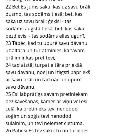
22 Bet Es jums saku: kas uz savu brāli 
dusmo, tas sodāms tiesā; bet, kas 
saka uz savu brāli: ģeķis! - tas 
sodāms augstā tiesā; bet, kas saka: 
bezdievis! - tas sodāms elles ugunī.
23 Tāpēc, kad tu upurē savu dāvanu 
uz altāra un tur atminies, ka tavam 
brālim ir kas pret tevi,
24 tad atstāj turpat altāra priekšā 
savu dāvanu, noej un izlīgsti papriekš 
ar savu brāli un tad nāc un upurē 
savu dāvanu.
25 Esi labprātīgs savam pretiniekam 
bez kavēšanās, kamēr ar viņu vēl esi 
ceļā, ka pretinieks tevi nenodod 
soģim un soģis tevi nenodod 
sulainim, un tevi neiemet cietumā.
26 Patiesi Es tev saku: tu no turienes 