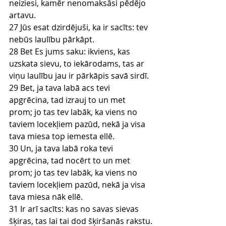
neiziesi, kamēr nenomaksāsi pēdējo 
artavu.
27 Jūs esat dzirdējuši, ka ir sacīts: tev 
nebūs laulību pārkāpt.
28 Bet Es jums saku: ikviens, kas 
uzskata sievu, to iekārodams, tas ar 
viņu laulību jau ir pārkāpis savā sirdī.
29 Bet, ja tava labā acs tevi 
apgrēcina, tad izrauj to un met 
prom; jo tas tev labāk, ka viens no 
taviem locekļiem pazūd, nekā ja visa 
tava miesa top iemesta ellē.
30 Un, ja tava labā roka tevi 
apgrēcina, tad nocērt to un met 
prom; jo tas tev labāk, ka viens no 
taviem locekļiem pazūd, nekā ja visa 
tava miesa nāk ellē.
31 Ir arī sacīts: kas no savas sievas 
šķiras, tas lai tai dod šķiršanās rakstu.