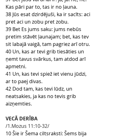
Kas pāri par to, tas ir no ļauna.
38 Jūs esat dzirdējuši, ka ir sacīts: aci 
pret aci un zobu pret zobu.
39 Bet Es jums saku: jums nebūs 
pretim stāvēt ļaunajam; bet, kas tev 
sit labajā vaigā, tam pagriez arī otru.
40 Un, kas ar tevi grib tiesāties un 
ņemt tavus svārkus, tam atdod arī 
apmetni.
41 Un, kas tevi spiež iet vienu jūdzi, 
ar to paej divas.
42 Dod tam, kas tevi lūdz, un 
neatsakies, ja kas no tevis grib 
aizņemties.
VECĀ DERĪBA
/1.Mozus 11:10-32/
10 Šie ir Šema ciltsraksti: Šems bija 