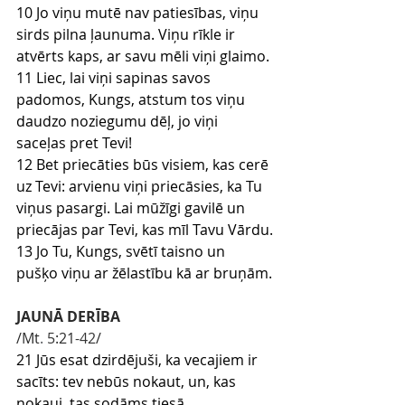
10 Jo viņu mutē nav patiesības, viņu 
sirds pilna ļaunuma. Viņu rīkle ir 
atvērts kaps, ar savu mēli viņi glaimo.
11 Liec, lai viņi sapinas savos 
padomos, Kungs, atstum tos viņu 
daudzo noziegumu dēļ, jo viņi 
saceļas pret Tevi!
12 Bet priecāties būs visiem, kas cerē 
uz Tevi: arvienu viņi priecāsies, ka Tu 
viņus pasargi. Lai mūžīgi gavilē un 
priecājas par Tevi, kas mīl Tavu Vārdu.
13 Jo Tu, Kungs, svētī taisno un 
pušķo viņu ar žēlastību kā ar bruņām.
JAUNĀ DERĪBA
/Mt
.
 5
:21
-42
/
21 Jūs esat dzirdējuši, ka vecajiem ir 
sacīts: tev nebūs nokaut, un, kas 
nokauj, tas sodāms tiesā.