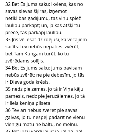
32 Bet Es jums saku: ikviens, kas no 
savas sievas šķiras, izņemot 
netiklības gadījumu, tas viņu spiež 
laulību pārkāpt; un, ja kas atšķirtu 
precē, tas pārkāpj laulību.
33 Jūs vēl esat dzirdējuši, ka vecajiem 
sacīts: tev nebūs nepatiesi zvērēt, 
bet Tam Kungam turēt, ko tu 
zvērēdams solījis.
34 Bet Es jums saku: jums pavisam 
nebūs zvērēt; ne pie debesīm, jo tās 
ir Dieva goda krēsls,
35 nedz pie zemes, jo tā ir Viņa kāju 
pamesls, nedz pie Jeruzālemes, jo tā 
ir lielā ķēniņa pilsēta.
36 Tev arī nebūs zvērēt pie savas 
galvas, jo tu nespēj padarīt ne vienu 
vienīgu matu ne baltu, ne melnu.
37 Bet jūsu vārdi lai ir: jā, jā! nē, nē! 