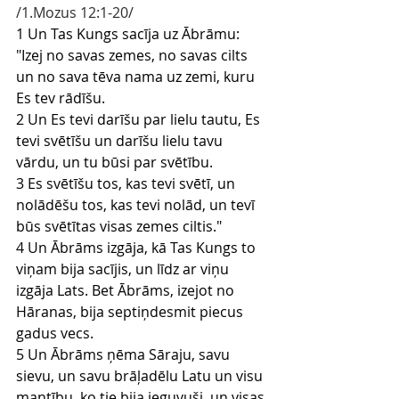
/1.Mozus 12:1-20/
1 Un Tas Kungs sacīja uz Ābrāmu: 
"Izej no savas zemes, no savas cilts 
un no sava tēva nama uz zemi, kuru 
Es tev rādīšu.
2 Un Es tevi darīšu par lielu tautu, Es 
tevi svētīšu un darīšu lielu tavu 
vārdu, un tu būsi par svētību.
3 Es svētīšu tos, kas tevi svētī, un 
nolādēšu tos, kas tevi nolād, un tevī 
būs svētītas visas zemes ciltis."
4 Un Ābrāms izgāja, kā Tas Kungs to 
viņam bija sacījis, un līdz ar viņu 
izgāja Lats. Bet Ābrāms, izejot no 
Hāranas, bija septiņdesmit piecus 
gadus vecs.
5 Un Ābrāms ņēma Sāraju, savu 
sievu, un savu brāļadēlu Latu un visu 
mantību, ko tie bija ieguvuši, un visas 