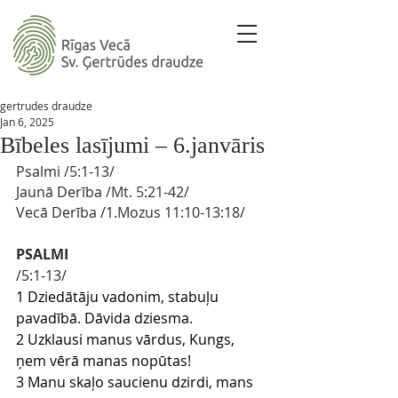
gertrudes draudze
Jan 6, 2025
Bībeles lasījumi – 6.janvāris
Psalmi
/5:
1-13
/ 
Jaunā Derība
 /Mt. 5
:21-42/
Vecā Derība
/1.Mozus 11
:10-13:18/
PSALMI
/5:1-13/
1 Dziedātāju vadonim, stabuļu 
pavadībā. Dāvida dziesma.
2 Uzklausi manus vārdus, Kungs, 
ņem vērā manas nopūtas!
3 Manu skaļo saucienu dzirdi, mans 