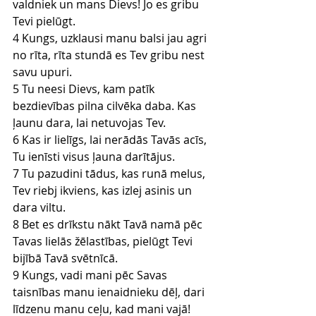
valdniek un mans Dievs! Jo es gribu 
Tevi pielūgt.
4 Kungs, uzklausi manu balsi jau agri 
no rīta, rīta stundā es Tev gribu nest 
savu upuri.
5 Tu neesi Dievs, kam patīk 
bezdievības pilna cilvēka daba. Kas 
ļaunu dara, lai netuvojas Tev.
6 Kas ir lielīgs, lai nerādās Tavās acīs, 
Tu ienīsti visus ļauna darītājus.
7 Tu pazudini tādus, kas runā melus, 
Tev riebj ikviens, kas izlej asinis un 
dara viltu.
8 Bet es drīkstu nākt Tavā namā pēc 
Tavas lielās žēlastības, pielūgt Tevi 
bijībā Tavā svētnīcā.
9 Kungs, vadi mani pēc Savas 
taisnības manu ienaidnieku dēļ, dari 
līdzenu manu ceļu, kad mani vajā!