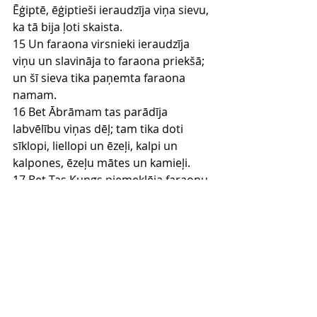
Ēģiptē, ēģiptieši ieraudzīja viņa sievu, 
ka tā bija ļoti skaista.
15 Un faraona virsnieki ieraudzīja 
viņu un slavināja to faraona priekšā; 
un šī sieva tika paņemta faraona 
namam.
16 Bet Ābrāmam tas parādīja 
labvēlību viņas dēļ; tam tika doti 
sīklopi, liellopi un ēzeļi, kalpi un 
kalpones, ēzeļu mātes un kamieļi.
17 Bet Tas Kungs piemeklēja faraonu 
ar lielām mocībām, tāpat arī viņa 
namu Sārajas, Ābrāma sievas, dēļ.
18 Tad faraons aicināja Ābrāmu un 
sacīja: "Kāpēc tu esi man to darījis? 
Kāpēc tu man neesi sacījis, ka viņa ir 
tava sieva?
19 Tu teici: tā ir mana māsa,- un es to 
esmu ņēmis par sievu. Bet tagad: še 