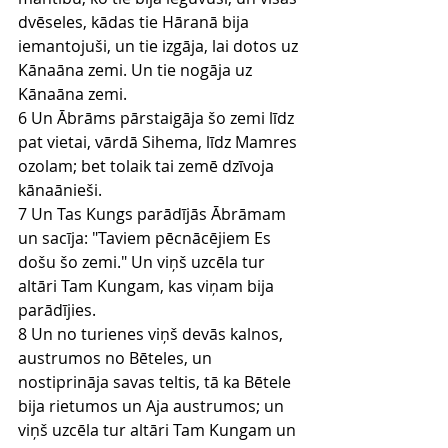
dvēseles, kādas tie Hāranā bija 
iemantojuši, un tie izgāja, lai dotos uz 
Kānaāna zemi. Un tie nogāja uz 
Kānaāna zemi.
6 Un Ābrāms pārstaigāja šo zemi līdz 
pat vietai, vārdā Sihema, līdz Mamres 
ozolam; bet tolaik tai zemē dzīvoja 
kānaānieši.
7 Un Tas Kungs parādījās Ābrāmam 
un sacīja: "Taviem pēcnācējiem Es 
došu šo zemi." Un viņš uzcēla tur 
altāri Tam Kungam, kas viņam bija 
parādījies.
8 Un no turienes viņš devās kalnos, 
austrumos no Bēteles, un 
nostiprināja savas teltis, tā ka Bētele 
bija rietumos un Aja austrumos; un 
viņš uzcēla tur altāri Tam Kungam un 