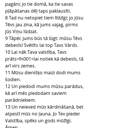
pagāni; jo tie domā, ka tie savas 
pļāpāšanas dēļ taps paklausīti.
8 Tad nu netopiet tiem līdzīgi; jo jūsu 
Tēvs jau zina, kā jums vajag, pirms 
jūs Viņu lūdzat.
9 Tāpēc jums būs tā lūgt: mūsu Tēvs 
debesīs! Svētīts lai top Tavs Vārds.
10 Lai nāk Tava valstība, Tavs 
prāts>fn001<lai notiek kā debesīs, tā 
arī virs zemes.
11 Mūsu dienišķo maizi dodi mums 
šodien.
12 Un piedodi mums mūsu parādus, 
kā arī mēs piedodam saviem 
parādniekiem.
13 Un neieved mūs kārdināšanā, bet 
atpestī mūs no ļauna. Jo Tev pieder 
Valstība, spēks un gods mūžīgi. 
Āmen.