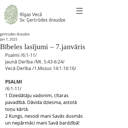
gertrudes draudze
Jan 7, 2025
Bībeles lasījumi – 7.janvāris
Psalmi
/6:
1-11
/ 
Jaunā Derība
 /Mt. 5
:43-6:24/
Vecā Derība
/1.Mozus 14
:1-16:16/
PSALMI
/6:1-11/
1 Dziedātāju vadonim, cītaras 
pavadībā. Dāvida dziesma, astotā 
toņu kārtā.
2 Kungs, nesodi mani Savās dusmās 
un nepārmāci mani Savā bardzībā!