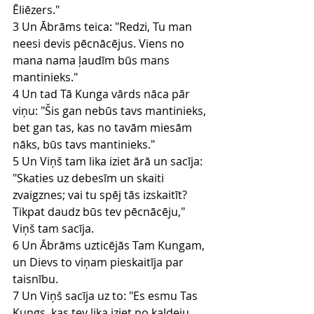
Ēliēzers."
3 Un Ābrāms teica: "Redzi, Tu man 
neesi devis pēcnācējus. Viens no 
mana nama ļaudīm būs mans 
mantinieks."
4 Un tad Tā Kunga vārds nāca pār 
viņu: "Šis gan nebūs tavs mantinieks, 
bet gan tas, kas no tavām miesām 
nāks, būs tavs mantinieks."
5 Un Viņš tam lika iziet ārā un sacīja: 
"Skaties uz debesīm un skaiti 
zvaigznes; vai tu spēj tās izskaitīt? 
Tikpat daudz būs tev pēcnācēju," 
Viņš tam sacīja.
6 Un Ābrāms uzticējās Tam Kungam, 
un Dievs to viņam pieskaitīja par 
taisnību.
7 Un Viņš sacīja uz to: "Es esmu Tas 
Kungs, kas tev lika iziet no kaldeju 