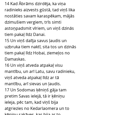
14 Kad Ābrāms dzirdēja, ka viņa 
radinieks aizvests gūstā, tad viņš lika 
nostāties savam karaspēkam, mājās 
dzimušiem vergiem, trīs simti 
astoņpadsmit vīriem, un viņš dzinās 
tiem pakaļ līdz Danai.
15 Un viņš dalīja savus ļaudis un 
uzbruka tiem naktī, sita tos un dzinās 
tiem pakaļ līdz Hobai, ziemeļos no 
Damaskas.
16 Un viņš atveda atpakaļ visu 
mantību, un arī Latu, savu radinieku, 
viņš atveda atpakaļ līdz ar tā 
mantību, arī sievas un ļaudis.
17 Un Sodomas ķēniņš gāja tam 
pretim Savas ielejā, tā ir ķēniņu 
ieleja, pēc tam, kad viņš bija 
atgriezies no Kedarlaomera un to 
ķēniņu sakāves, kas bija ar to.