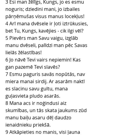
3 Esi man žēlīgs, Kungs, jo es esmu 
noguris; dziedini mani, jo izbailes 
pārņēmušas visus manus locekļus!
4 Arī mana dvēsele ir ļoti iztrūkusies, 
bet Tu, Kungs, kavējies - cik ilgi vēl?
5 Pievērs man Savu vaigu, izglāb 
manu dvēseli, palīdzi man pēc Savas 
lielās žēlastības!
6 Jo nāvē Tevi vairs nepiemin! Kas 
gan pazemē Tevi slavēs?
7 Esmu paguris savās nopūtās, nav 
miera manai sirdij. Ar asarām naktī 
es slacinu savu gultu, mana 
guļasvieta pludo asarās.
8 Mana acs ir noģindusi aiz 
skumības, un tās skata jaukums zūd 
manu baiļu asaru dēļ daudzo 
ienaidnieku priekšā.
9 Atkāpieties no manis, visi ļauna 