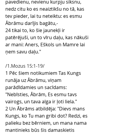
pavedienu, nevienu kurpju siksnu, 
nedz citu ko es neaiztikšu no tā, kas 
tev pieder, lai tu neteiktu: es esmu 
Ābrāmu darījis bagātu,-
24 tikai to, ko šie jaunekļi ir 
patērējuši, un to vīru daļu, kas nākuši 
ar mani: Aners, Eškols un Mamre lai 
ņem savu daļu."
/1.Mozus 15:1-19/
1 Pēc šiem notikumiem Tas Kungs 
runāja uz Ābrāmu, viņam 
parādīdamies un sacīdams: 
"Nebīsties, Ābrām, Es esmu tavs 
vairogs, un tava alga ir ļoti liela."
2 Un Ābrāms atbildēja: "Dievs mans 
Kungs, ko Tu man gribi dot? Redzi, es 
palieku bez bērniem, un mana nama 
mantinieks būs šis damaskietis 