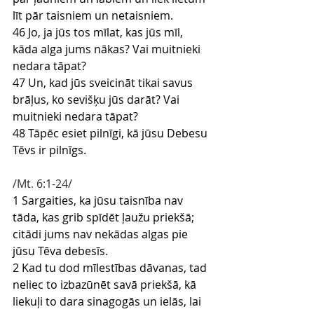
līt pār taisniem un netaisniem.
46 Jo, ja jūs tos mīlat, kas jūs mīl, 
kāda alga jums nākas? Vai muitnieki 
nedara tāpat?
47 Un, kad jūs sveicināt tikai savus 
brāļus, ko sevišķu jūs darāt? Vai 
muitnieki nedara tāpat?
48 Tāpēc esiet pilnīgi, kā jūsu Debesu 
Tēvs ir pilnīgs.
/Mt
.
 6
:1
-24
/
1 Sargaities, ka jūsu taisnība nav 
tāda, kas grib spīdēt ļaužu priekšā; 
citādi jums nav nekādas algas pie 
jūsu Tēva debesīs.
2 Kad tu dod mīlestības dāvanas, tad 
neliec to izbazūnēt savā priekšā, kā 
liekuļi to dara sinagogās un ielās, lai 