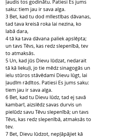
ļaudis tos godinātu. Patiesi Es jums 
saku: tiem jau ir sava alga.
3 Bet, kad tu dod mīlestības dāvanas, 
tad tava kreisā roka lai nezina, ko 
labā dara,
4 tā ka tava dāvana paliek apslēpta; 
un tavs Tēvs, kas redz slepenībā, tev 
to atmaksās.
5 Un, kad jūs Dievu lūdzat, nedarait 
tā kā liekuļi, jo tie mēdz sinagogās un 
ielu stūros stāvēdami Dievu lūgt, lai 
ļaudīm rādītos. Patiesi Es jums saku: 
tiem jau ir sava alga.
6 Bet, kad tu Dievu lūdz, tad ej savā 
kambarī, aizslēdz savas durvis un 
pielūdz savu Tēvu slepenībā; un tavs 
Tēvs, kas redz slepenībā, atmaksās to 
tev.
7 Bet, Dievu lūdzot, nepļāpājiet kā 