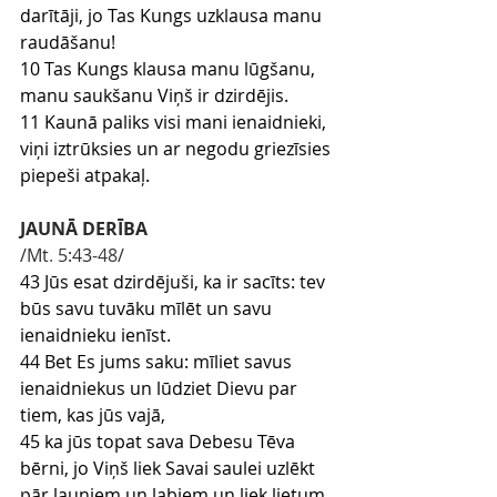
darītāji, jo Tas Kungs uzklausa manu 
raudāšanu!
10 Tas Kungs klausa manu lūgšanu, 
manu saukšanu Viņš ir dzirdējis.
11 Kaunā paliks visi mani ienaidnieki, 
viņi iztrūksies un ar negodu griezīsies 
piepeši atpakaļ.
JAUNĀ DERĪBA
/Mt
.
 5
:43
-48
/
43 Jūs esat dzirdējuši, ka ir sacīts: tev 
būs savu tuvāku mīlēt un savu 
ienaidnieku ienīst.
44 Bet Es jums saku: mīliet savus 
ienaidniekus un lūdziet Dievu par 
tiem, kas jūs vajā,
45 ka jūs topat sava Debesu Tēva 
bērni, jo Viņš liek Savai saulei uzlēkt 
pār ļauniem un labiem un liek lietum 