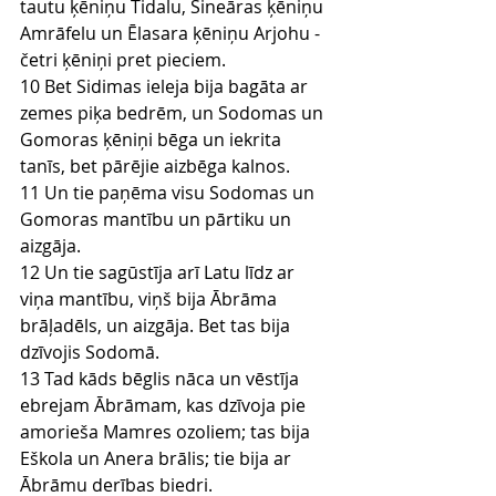
tautu ķēniņu Tidalu, Sineāras ķēniņu 
Amrāfelu un Ēlasara ķēniņu Arjohu - 
četri ķēniņi pret pieciem.
10 Bet Sidimas ieleja bija bagāta ar 
zemes piķa bedrēm, un Sodomas un 
Gomoras ķēniņi bēga un iekrita 
tanīs, bet pārējie aizbēga kalnos.
11 Un tie paņēma visu Sodomas un 
Gomoras mantību un pārtiku un 
aizgāja.
12 Un tie sagūstīja arī Latu līdz ar 
viņa mantību, viņš bija Ābrāma 
brāļadēls, un aizgāja. Bet tas bija 
dzīvojis Sodomā.
13 Tad kāds bēglis nāca un vēstīja 
ebrejam Ābrāmam, kas dzīvoja pie 
amorieša Mamres ozoliem; tas bija 
Eškola un Anera brālis; tie bija ar 
Ābrāmu derības biedri.