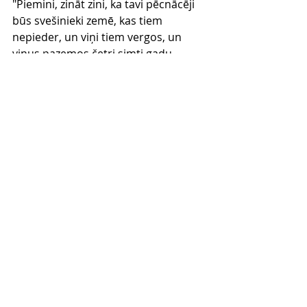
"Piemini, zināt zini, ka tavi pēcnācēji 
būs svešinieki zemē, kas tiem 
nepieder, un viņi tiem vergos, un 
viņus pazemos četri simti gadu.
14 Bet arī to tautu, kas tos verdzinās, 
Es tiesāšu; pēc tam tie izies ar lielu 
mantību.
15 Bet tu noiesi mierā pie saviem 
tēviem; un tu tiksi apglabāts sirmā 
vecumā.
16 Un ceturtā paaudze atgriezīsies 
šeit, jo amoriešu grēku mērs vēl nav 
pilns."
17 Un notika, kad saule bija nogājusi 
un bija iestājusies pilnīga tumsa, tad 
it kā dūmains ceplis un degoša lāpa 
parādījās starp tiem gabaliem.
18 Tanī dienā Tas Kungs noslēdza ar 
Ābrāmu derību, sacīdams: "Taviem 