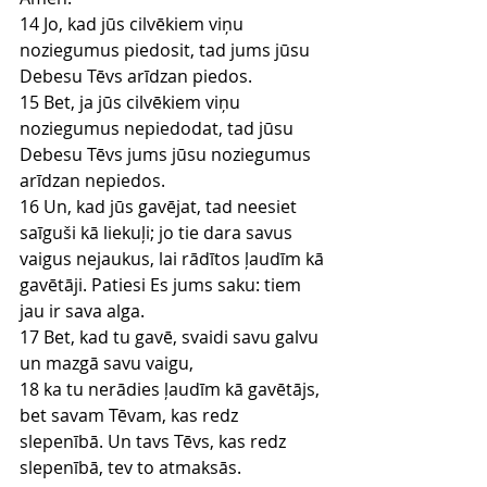
14 Jo, kad jūs cilvēkiem viņu 
noziegumus piedosit, tad jums jūsu 
Debesu Tēvs arīdzan piedos.
15 Bet, ja jūs cilvēkiem viņu 
noziegumus nepiedodat, tad jūsu 
Debesu Tēvs jums jūsu noziegumus 
arīdzan nepiedos.
16 Un, kad jūs gavējat, tad neesiet 
saīguši kā liekuļi; jo tie dara savus 
vaigus nejaukus, lai rādītos ļaudīm kā 
gavētāji. Patiesi Es jums saku: tiem 
jau ir sava alga.
17 Bet, kad tu gavē, svaidi savu galvu 
un mazgā savu vaigu,
18 ka tu nerādies ļaudīm kā gavētājs, 
bet savam Tēvam, kas redz 
slepenībā. Un tavs Tēvs, kas redz 
slepenībā, tev to atmaksās.