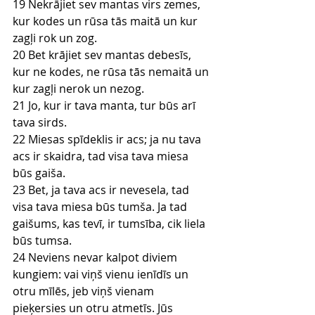
19 Nekrājiet sev mantas virs zemes, 
kur kodes un rūsa tās maitā un kur 
zagļi rok un zog.
20 Bet krājiet sev mantas debesīs, 
kur ne kodes, ne rūsa tās nemaitā un 
kur zagļi nerok un nezog.
21 Jo, kur ir tava manta, tur būs arī 
tava sirds.
22 Miesas spīdeklis ir acs; ja nu tava 
acs ir skaidra, tad visa tava miesa 
būs gaiša.
23 Bet, ja tava acs ir nevesela, tad 
visa tava miesa būs tumša. Ja tad 
gaišums, kas tevī, ir tumsība, cik liela 
būs tumsa.
24 Neviens nevar kalpot diviem 
kungiem: vai viņš vienu ienīdīs un 
otru mīlēs, jeb viņš vienam 
pieķersies un otru atmetīs. Jūs 