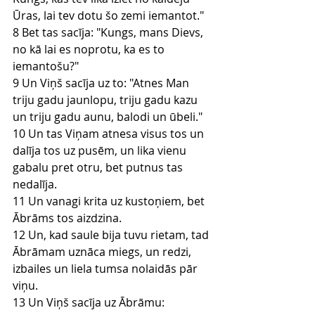
Ūras, lai tev dotu šo zemi iemantot."
8 Bet tas sacīja: "Kungs, mans Dievs, 
no kā lai es noprotu, ka es to 
iemantošu?"
9 Un Viņš sacīja uz to: "Atnes Man 
triju gadu jaunlopu, triju gadu kazu 
un triju gadu aunu, balodi un ūbeli."
10 Un tas Viņam atnesa visus tos un 
dalīja tos uz pusēm, un lika vienu 
gabalu pret otru, bet putnus tas 
nedalīja.
11 Un vanagi krita uz kustoņiem, bet 
Ābrāms tos aizdzina.
12 Un, kad saule bija tuvu rietam, tad 
Ābrāmam uznāca miegs, un redzi, 
izbailes un liela tumsa nolaidās pār 
viņu.
13 Un Viņš sacīja uz Ābrāmu: 