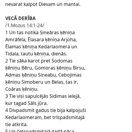
nevarat kalpot Dievam un mantai.
VECĀ DERĪBA
/1.Mozus 14:1-24/
1 Un tas notika Sineāras ķēniņa 
Amrāfela, Ēlasara ķēniņa Arjoha, 
Ēlamas ķēniņa Kedarlaomera un 
Tidala, tautu ķēniņa, dienās.
2 Tie sāka karot pret Sodomas 
ķēniņu Bēru, Gomoras ķēniņu Birsu, 
Admas ķēniņu Sineabu, Cebojimas 
ķēniņu Simoberu un Belas, tas ir, 
Coāras ķēniņu.
3 Tie visi sapulcējās Sidimas ielejā, 
kur tagad Sāls jūra.
4 Divpadsmit gadus tie bija kalpojuši 
Kedarlaomeram, bet trīspadsmitajā 
tie atkrita.
5 Un četrpadsmitajā gadā nāca 