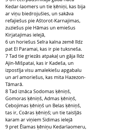
Kedar-laomers un tie ķēniņi, kas bija 
ar viņu biedrojušies, un sakāva 
refajiešus pie Aštorot-Karnajimas, 
zuziešus pie Hāmas un emiešus 
Kirjatajimas ielejā,
6 un horiešus Seīra kalna zemē līdz 
pat El Paramai, kas ir pie tuksneša.
7 Tad tie griezās atpakaļ un gāja līdz 
Ajin-Mišpatai, kas ir Kadeša, un 
izpostīja visu amalekiešu apgabalu 
un arī amoriešus, kas mita Hazezon-
Tāmarā.
8 Tad iznāca Sodomas ķēniņš, 
Gomoras ķēniņš, Admas ķēniņš, 
Cebojimas ķēniņš un Belas ķēniņš, 
tas ir, Coāras ķēniņš; un tie taisījās 
karam ar viņiem Sidimas ielejā
9 pret Ēlamas ķēniņu Kedarlaomeru, 