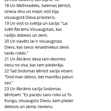
18 Un Melhisedeks, Salemas ķēniņš, 
iznesa vīnu un maizi; viņš bija 
visuaugstā Dieva priesteris.
19 Un viņš to svētīja un sacīja: "Lai 
svētī Ābrāmu Visuaugstais, kas 
radījis debesis un zemi.
20 Un slavēts lai ir visuaugstais 
Dievs, kas tavus ienaidniekus devis 
tavās rokās."
21 Un Ābrāms deva tam desmito 
tiesu no visa, kas tam piederēja.
22 Tad Sodomas ķēniņš sacīja viņam: 
"Dod man dzīvos, bet mantību paturi 
sev."
23 Un Ābrāms sacīja Sodomas 
ķēniņam: "Es paceļu savu roku uz To 
Kungu, visuaugsto Dievu, kam pieder 
debesis un zeme; nevienu 