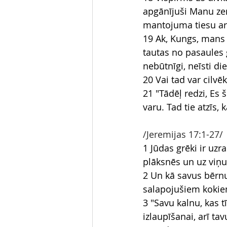
apgānījuši Manu zem
mantojuma tiesu a
19 Ak, Kungs, mans 
tautas no pasaules g
nebūtnīgi, neīsti die
20 Vai tad var cilvēk
21 "Tādēļ redzi, Es 
varu. Tad tie atzīs,
/Jeremijas 17:1-27/
1 Jūdas grēki ir uzr
plāksnēs un uz viņu
2 Un kā savus bērnu
salapojušiem kokie
3 "Savu kalnu, kas 
izlaupīšanai, arī ta