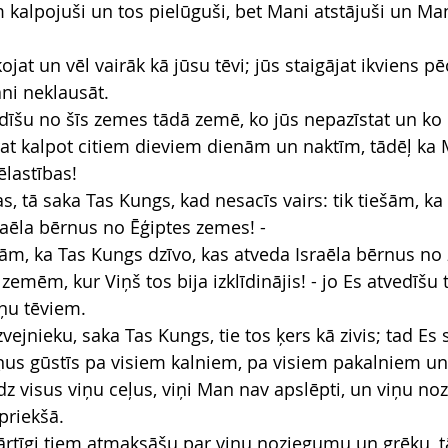
m kalpojuši un tos pielūguši, bet Mani atstājuši un M
ojat un vēl vairāk kā jūsu tēvi; jūs staigājat ikviens pē
ni neklausāt.
idīšu no šīs zemes tādā zemē, ko jūs nepazīstat un ko 
varat kalpot citiem dieviem dienām un naktīm, tādēļ ka
ēlastības!
s, tā saka Tas Kungs, kad nesacīs vairs: tik tiešām, ka
sraēla bērnus no Ēģiptes zemes! -
ešām, ka Tas Kungs dzīvo, kas atveda Israēla bērnus no
mēm, kur Viņš tos bija izklīdinājis! - jo Es atvedīšu t
ņu tēviem.
vejnieku, saka Tas Kungs, tie tos ķers kā zivis; tad Es
ņus gūstīs pa visiem kalniem, pa visiem pakalniem un
dz visus viņu ceļus, viņi Man nav apslēpti, un viņu n
priekšā.
ārtīgi tiem atmaksāšu par viņu noziegumu un grēku, tā