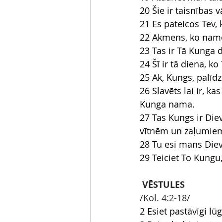
20 Šie ir taisnības v
21 Es pateicos Tev,
22 Akmens, ko namda
23 Tas ir Tā Kunga 
24 Šī ir tā diena, k
25 Ak, Kungs, palīdzi
26 Slavēts lai ir, 
Kunga nama.
27 Tas Kungs ir Diev
vītnēm un zaļumiem u
28 Tu esi mans Diev
29 Teiciet To Kungu,
VĒSTULES
/Kol.
 4:2-18
/
2 Esiet pastāvīgi l