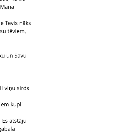
i Mana 
e Tevis nāks 
ūsu tēviem, 
oku un Savu 
i viņu sirds 
iem kupli 
Es atstāju 
gabala 