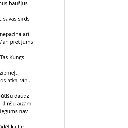
anus baušļus 
c savas sirds 
nepazina arī 
 Man pret jums 
 Tas Kungs 
 ziemeļu 
os atkal viņu 
 sūtīšu daudz 
 klinšu aizām,
oziegums nav 
dēļ ka tie 