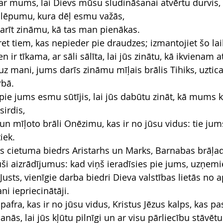
par mums, lai Dievs mūsu sludināšanai atvērtu durvis, 
slēpumu, kura dēļ esmu važās,
darīt zināmu, kā tas man pienākas.
pret tiem, kas nepieder pie draudzes; izmantojiet šo lai
en ir tīkama, ar sāli sālīta, lai jūs zinātu, kā ikvienam a
 uz mani, jums darīs zināmu mīļais brālis Tihiks, uzti
rbā.
pie jums esmu sūtījis, lai jūs dabūtu zināt, kā mums kl
sirdis,
n mīļoto brāli Onēzimu, kas ir no jūsu vidus: tie jums
iek.
s cietuma biedrs Aristarhs un Marks, Barnabas brāļadē
ši aizrādījumus: kad viņš ieradīsies pie jums, uzņemie
Justs, vienīgie darba biedri Dieva valstības lietās no a
ni iepriecinātāji.
pafra, kas ir no jūsu vidus, Kristus Jēzus kalps, kas pa
ās, lai jūs kļūtu pilnīgi un ar visu pārliecību stāvētu 