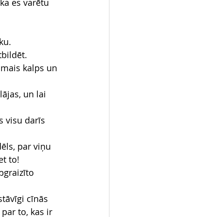
ka es varētu 
ku.
tbildēt.
camais kalps un 
ājas, un lai 
 visu darīs 
ls, par viņu 
t to!
pgraizīto 
stāvīgi cīnās 
par to, kas ir 