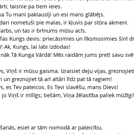
ārti, taisnie pa tiem ieies.
 ka Tu mani paklausīji un esi mans glābējs.
ri nometuši pie malas, ir kļuvis par stūra akmeni.
darbs, un tas ir brīnums mūsu acīs.
o Tas Kungs devis: priecāsimies un līksmosimies šinī d
! Ak, Kungs, lai labi izdodas!
kas nāk Tā Kunga Vārdā! Mēs raidām jums pretī savu svē
s, Viņš ir mūsu gaisma. Izraisiet deju vijas, greznojiet
n greznojiet tā arī altāri līdz pat tā ragiem!
s, es Tev pateicos. Es Tevi slavēšu, mans Dievs!
 jo Viņš ir mīlīgs; tiešām, Viņa žēlastība paliek mūžīgi
ūgšanās, esiet ar tām nomodā ar pateicību.