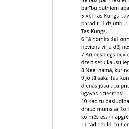
tie būs par mēsliem
barību putniem apa
5 Vēl Tas Kungs pav
parādītu līdzjūtību!
Tas Kungs.
6 Tā nomirs šai zem
neviens viņu dēļ ne
7 Arī nesniegs nevi
dzert sēru kausu ie
8 Neej namā, kur not
9 Jo tā saka Tas Kun
dienās jūsu acu prie
līgavas dziesmas!
10 Kad tu pasludinās
draud mums ar šo li
ko mēs esam apgrēk
11 tad atbildi tu ti