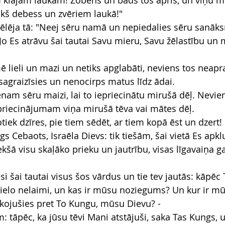
 klajam laukam! Zobens un bads tos aprīs, un viņu m
kš debess un zvēriem laukā!"
ēlēja tā: "Neej sēru namā un nepiedalies sēru sanāks
 Jo Es atrāvu šai tautai Savu mieru, Savu žēlastību un 
ē lieli un mazi un netiks apglabāti, neviens tos neapr
sagraizīsies un nenocirps matus līdz ādai.
enam sēru maizi, lai to iepriecinātu mirušā dēļ. Nevi
priecinājumam viņa mirušā tēva vai mātes dēļ.
iek dzīres, pie tiem sēdēt, ar tiem kopā ēst un dzert!
gs Cebaots, Israēla Dievs: tik tiešām, šai vietā Es apk
kšā visu skaļāko prieku un jautrību, visas līgavaiņa ga
i šai tautai visus šos vārdus un tie tev jautās: kāpēc
elo nelaimi, un kas ir mūsu noziegums? Un kur ir mūs
ojušies pret To Kungu, mūsu Dievu? -
em: tāpēc, ka jūsu tēvi Mani atstājuši, saka Tas Kungs, u