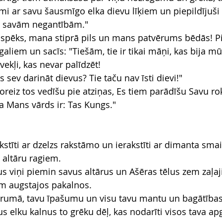
i ar savu šausmīgo elka dievu līķiem un piepildījuš
r savām negantībām."
spēks, mana stiprā pils un mans patvērums bēdās! Pi
aliem un sacīs: "Tiešām, tie ir tikai māņi, kas bija m
vekļi, kas nevar palīdzēt!
s sev darināt dievus? Tie taču nav īsti dievi!"
šoreiz tos vedīšu pie atziņas, Es tiem parādīšu Savu r
 ka Mans vārds ir: Tas Kungs."
akstīti ar dzelzs rakstāmo un ierakstīti ar dimanta smail
 altāru ragiem.
s viņi piemin savus altārus un Ašēras tēlus zem zaļaj
m augstajos pakalnos.
tīrumā, tavu īpašumu un visu tavu mantu un bagātības 
vus elku kalnus to grēku dēļ, kas nodarīti visos tava ap