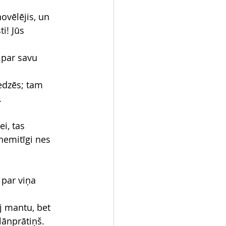
ovēlējis, un 
i! Jūs 
 par savu 
edzēs; tam 
.
i, tas 
nemitīgi nes 
 par viņa 
āj mantu, bet 
lānprātiņš.