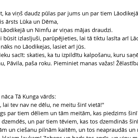
āt, ka viņš daudz pūlas par jums un par tiem Lāodikej
ais ārsts Lūka un Dēma,
s Lāodikejā un Nimfu ar viņas mājas draudzi.
 būsit izlasījuši, parūpējieties, lai tā tiktu lasīta arī L
 nāks no Lāodikejas, lasiet arī jūs.
eku sacīt: skaties, ka tu izpildītu kalpošanu, kuru sa
u, Pāvila, paša roku. Pieminiet manas važas! Žēlastīb
 nāca Tā Kunga vārds:
lai tev nav ne dēlu, ne meitu šinī vietā!"
ngs par tiem dēliem un tām meitām, kas piedzims šinī 
 dzemdēs, un par tiem tēviem, kas tos dzemdinās šin
īgām un ciešanu pilnām kaitēm, un tos neapraudās un 