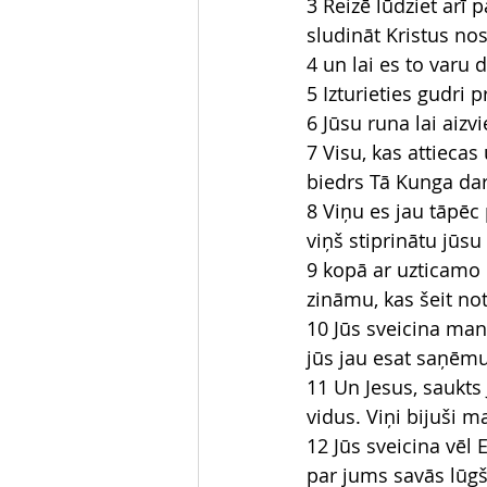
3 Reizē lūdziet arī 
sludināt Kristus no
4 un lai es to varu 
5 Izturieties gudri 
6 Jūsu runa lai aizvi
7 Visu, kas attiecas
biedrs Tā Kunga da
8 Viņu es jau tāpēc 
viņš stiprinātu jūsu 
9 kopā ar uzticamo u
zināmu, kas šeit not
10 Jūs sveicina man
jūs jau esat saņēmu
11 Un Jesus, saukts 
vidus. Viņi bijuši ma
12 Jūs sveicina vēl E
par jums savās lūgšan