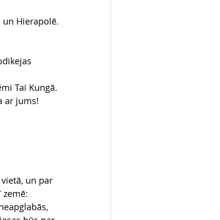
ā un Hierapolē.
āodikejas 
ņēmi Tai Kungā.
a ar jums!
vietā, un par 
ī zemē:
neapglabās, 