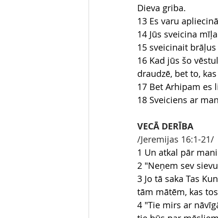
Dieva griba.
13 Es varu apliecin
14 Jūs sveicina mīļ
15 sveicinait brāļu
16 Kad jūs šo vēstuli
draudzē, bet to, kas
17 Bet Arhipam es li
18 Sveiciens ar man
VECĀ DERĪBA
/Jeremijas 16:1-21/
1 Un atkal pār mani
2 "Neņem sev sievu, 
3 Jo tā saka Tas Ku
tām mātēm, kas tos
4 "Tie mirs ar nāv