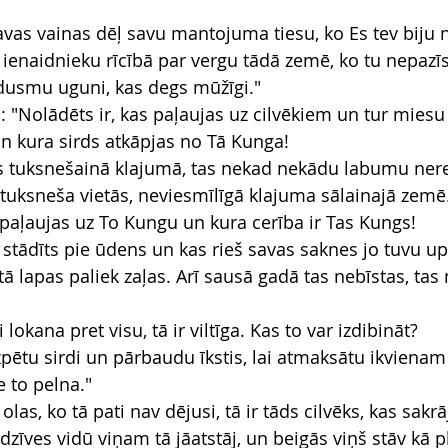
avas vainas dēļ savu mantojuma tiesu, ko Es tev biju n
ienaidnieku rīcībā par vergu tādā zemē, ko tu nepazīst
dusmu uguni, kas degs mūžīgi."
: "Nolādēts ir, kas paļaujas uz cilvēkiem un tur miesu
un kura sirds atkāpjas no Tā Kunga!
oks tuksnešainā klajumā, tas nekad nekādu labumu ner
s tuksneša vietās, neviesmīlīgā klajuma sālainajā zemē
s paļaujas uz To Kungu un kura cerība ir Tas Kungs!
s stādīts pie ūdens un kas rieš savas saknes jo tuvu upe
ā lapas paliek zaļas. Arī sausā gadā tas nebīstas, tas 
i lokana pret visu, tā ir viltīga. Kas to var izdibināt?
zpētu sirdi un pārbaudu īkstis, lai atmaksātu ikvienam
e to pelna."
olas, ko tā pati nav dējusi, tā ir tāds cilvēks, kas sakr
dzīves vidū viņam tā jāatstāj, un beigās viņš stāv kā p