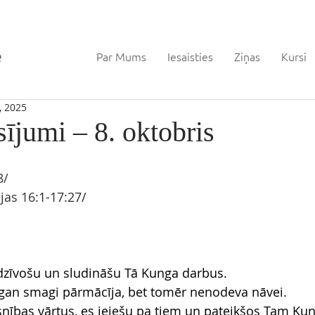
Par Mums
Iesaisties
Ziņas
Kursi
, 2025
sījumi – 8. oktobris
8/
ijas 16
:1-17:27/
dzīvošu un sludināšu Tā Kunga darbus.
gan smagi pārmācīja, bet tomēr nenodeva nāvei.
snības vārtus, es ieiešu pa tiem un pateikšos Tam Ku