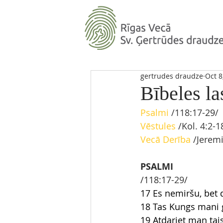
gertrudes draudze
Oct 8
Bībeles la
Psalmi
/118:17
-29
/ 
Vēstules
 /Kol. 4:2-1
Vecā Derība
 /Jerem
PSALMI
/118:17
-29
/
17 Es nemiršu, bet 
18 Tas Kungs mani 
19 Atdariet man tai