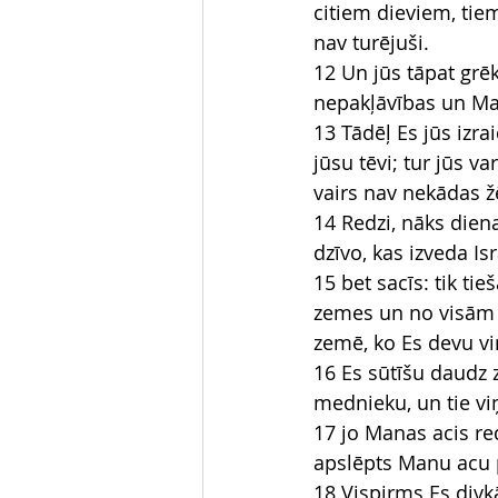
citiem dieviem, tie
nav turējuši.
12 Un jūs tāpat grēk
nepakļāvības un Ma
13 Tādēļ Es jūs izra
jūsu tēvi; tur jūs 
vairs nav nekādas ž
14 Redzi, nāks diena
dzīvo, kas izveda I
15 bet sacīs: tik ti
zemes un no visām ze
zemē, ko Es devu vi
16 Es sūtīšu daudz z
mednieku, un tie vi
17 jo Manas acis re
apslēpts Manu acu 
18 Vispirms Es divk