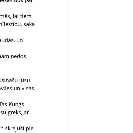
iesas būs par 
mēs, lai tiem 
mīlestību, saka 
audās, un 
enam nedos 
lusināšu jūsu 
viles un visas 
 Tas Kungs 
u grēks, ar 
n skrējuši pie 