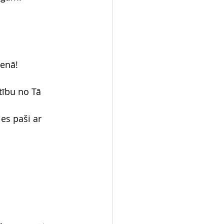
ienā!
tību no Tā 
ies paši ar 
!