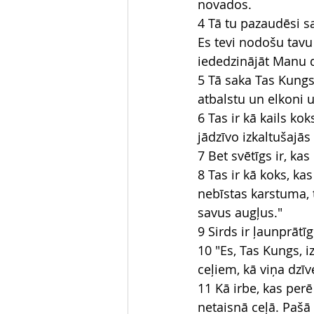
novados.
4 Tā tu pazaudēsi s
Es tevi nodošu tavu 
iededzinājāt Manu 
5 Tā saka Tas Kungs
atbalstu un elkoni 
6 Tas ir kā kails k
jādzīvo izkaltušajā
7 Bet svētīgs ir, ka
8 Tas ir kā koks, ka
nebīstas karstuma, t
savus augļus."
9 Sirds ir ļaunprātīg
10 "Es, Tas Kungs, i
ceļiem, kā viņa dzīv
11 Kā irbe, kas perē 
netaisnā ceļā. Pašā 