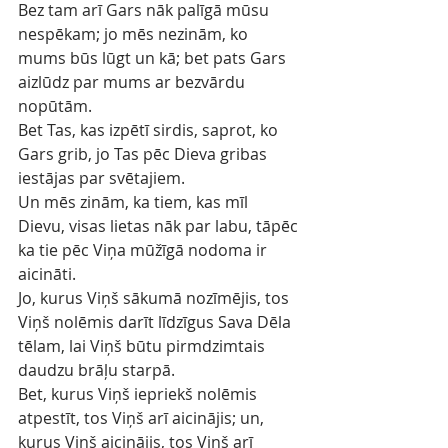
Bez tam arī Gars nāk palīgā mūsu 
nespēkam; jo mēs nezinām, ko 
mums būs lūgt un kā; bet pats Gars 
aizlūdz par mums ar bezvārdu 
nopūtām.
Bet Tas, kas izpētī sirdis, saprot, ko 
Gars grib, jo Tas pēc Dieva gribas 
iestājas par svētajiem.
Un mēs zinām, ka tiem, kas mīl 
Dievu, visas lietas nāk par labu, tāpēc 
ka tie pēc Viņa mūžīgā nodoma ir 
aicināti.
Jo, kurus Viņš sākumā nozīmējis, tos 
Viņš nolēmis darīt līdzīgus Sava Dēla 
tēlam, lai Viņš būtu pirmdzimtais 
daudzu brāļu starpā.
Bet, kurus Viņš iepriekš nolēmis 
atpestīt, tos Viņš arī aicinājis; un, 
kurus Viņš aicinājis, tos Viņš arī 