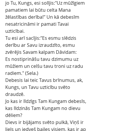
jo Tu, Kungs, esi solījis:"Uz mūžīgiem 
pamatiem lai būtu celta Mana 
žēlastības derība!" Un kā debesīm 
nesatricināmi ir pamati Tavai 
uzticībai.
Tu esi arī sacījis:"Es esmu slēdzis 
derību ar Savu izraudzīto, esmu 
zvērējis Savam kalpam Dāvidam:
Es nostiprināšu tavu dzimumu uz 
mūžiem un celšu tavu troni uz radu 
radiem." (Sela.)
Debesis lai teic Tavus brīnumus, ak, 
Kungs, un Tavu uzticību svēto 
draudzē.
Jo kas ir līdzīgs Tam Kungam debesīs, 
kas līdzinās Tam Kungam no dievu 
dēliem?
Dievs ir bijājams svēto pulkā, Viņš ir 
liels un iedveš bailes visiem, kas ir ap 