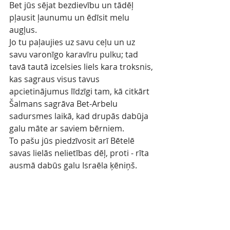
Bet jūs sējat bezdievību un tādēļ 
pļausit ļaunumu un ēdīsit melu 
augļus.
Jo tu paļaujies uz savu ceļu un uz 
savu varonīgo karavīru pulku; tad 
tavā tautā izcelsies liels kara troksnis, 
kas sagraus visus tavus 
apcietinājumus līdzīgi tam, kā citkārt 
Šalmans sagrāva Bet-Arbelu 
sadursmes laikā, kad drupās dabūja 
galu māte ar saviem bērniem.
To pašu jūs piedzīvosit arī Bētelē 
savas lielās nelietības dēļ, proti - rīta 
ausmā dabūs galu Israēla ķēniņš.
/Hoz. 11:1-11/
Kad Israēls bija jauns, Es viņu, Savu 
dēlu, iemīlēju un atsaucu šurpu no 
Ēģiptes.