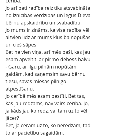
cerība.
Jo arī pati radība reiz tiks atsvabināta 
no iznīcības verdzības un iegūs Dieva 
bērnu apskaidrību un svabadību.
Jo mums ir zināms, ka visa radība vēl 
aizvien līdz ar mums klusībā nopūšas 
un cieš sāpes.
Bet ne vien viņa, arī mēs paši, kas jau 
esam apveltīti ar pirmo debess balvu 
- Garu, ar ilgu pilnām nopūtām 
gaidām, kad saņemsim savu bērnu 
tiesu, savas miesas pilnīgo 
atpestīšanu.
Jo cerībā mēs esam pestīti. Bet tas, 
kas jau redzams, nav vairs cerība. Jo, 
ja kāds jau ko redz, vai tam uz to vēl 
jācer?
Bet, ja ceram uz to, ko neredzam, tad 
to ar pacietību sagaidām.