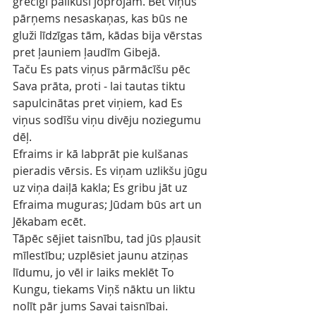
grēcīgi palikuši joprojām. Bet viņus 
pārņems nesaskaņas, kas būs ne 
gluži līdzīgas tām, kādas bija vērstas 
pret ļauniem ļaudīm Gibejā.
Taču Es pats viņus pārmācīšu pēc 
Sava prāta, proti - lai tautas tiktu 
sapulcinātas pret viņiem, kad Es 
viņus sodīšu viņu divēju noziegumu 
dēļ.
Efraims ir kā labprāt pie kulšanas 
pieradis vērsis. Es viņam uzlikšu jūgu 
uz viņa daiļā kakla; Es gribu jāt uz 
Efraima muguras; Jūdam būs art un 
Jēkabam ecēt.
Tāpēc sējiet taisnību, tad jūs pļausit 
mīlestību; uzplēsiet jaunu atziņas 
līdumu, jo vēl ir laiks meklēt To 
Kungu, tiekams Viņš nāktu un liktu 
nolīt pār jums Savai taisnībai.