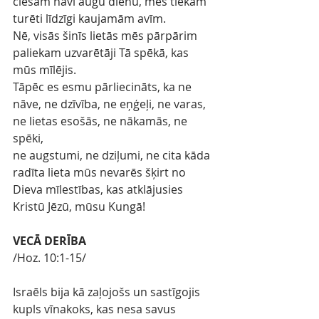
ciešam nāvi augu dienu, mēs tiekam 
turēti līdzīgi kaujamām avīm.
Nē, visās šinīs lietās mēs pārpārim 
paliekam uzvarētāji Tā spēkā, kas 
mūs mīlējis.
Tāpēc es esmu pārliecināts, ka ne 
nāve, ne dzīvība, ne eņģeļi, ne varas, 
ne lietas esošās, ne nākamās, ne 
spēki,
ne augstumi, ne dziļumi, ne cita kāda 
radīta lieta mūs nevarēs šķirt no 
Dieva mīlestības, kas atklājusies 
Kristū Jēzū, mūsu Kungā!
VECĀ DERĪBA
/Hoz. 10:1-15/
Israēls bija kā zaļojošs un sastīgojis 
kupls vīnakoks, kas nesa savus 