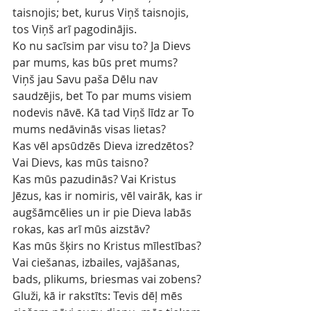
taisnojis; bet, kurus Viņš taisnojis, 
tos Viņš arī pagodinājis.
Ko nu sacīsim par visu to? Ja Dievs 
par mums, kas būs pret mums?
Viņš jau Savu paša Dēlu nav 
saudzējis, bet To par mums visiem 
nodevis nāvē. Kā tad Viņš līdz ar To 
mums nedāvinās visas lietas?
Kas vēl apsūdzēs Dieva izredzētos? 
Vai Dievs, kas mūs taisno?
Kas mūs pazudinās? Vai Kristus 
Jēzus, kas ir nomiris, vēl vairāk, kas ir 
augšāmcēlies un ir pie Dieva labās 
rokas, kas arī mūs aizstāv?
Kas mūs šķirs no Kristus mīlestības? 
Vai ciešanas, izbailes, vajāšanas, 
bads, plikums, briesmas vai zobens?
Gluži, kā ir rakstīts: Tevis dēļ mēs 