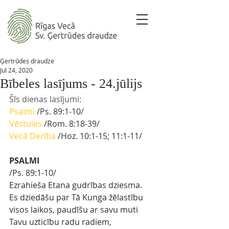
Ģertrūdes draudze
Jul 24, 2020
Bībeles lasījums - 24.jūlijs
Šīs dienas lasījumi:
Psalmi
 /Ps. 89:1-10/
Vēstules
 /Rom. 8:18-39/
Vecā Derība
 /Hoz. 10:1-15; 11:1-11/
PSALMI
/Ps. 89:1-10/
Ezrahieša Etana gudrības dziesma.
Es dziedāšu par Tā Kunga žēlastību 
visos laikos, paudīšu ar savu muti 
Tavu uzticību radu radiem,