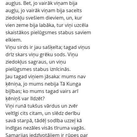
augļus. Bet, jo vairāk viņam bija 
augļu, jo vairāk viņam bija sacelts 
ziedokļu svešiem dieviem, un, kur 
vien zeme bija labāka, tur viņi uzcēla 
skaistākos pielūgsmes stabus saviem 
elkiem.
Viņu sirds ir jau sašķelta; tagad viņus 
drīz skars viņu grēku sods. Viņu 
ziedokļus sagraus, un viņu 
pielūgsmes stabus iznīcinās.
Jau tagad viņiem jāsaka: mums nav 
ķēniņa, jo mums nebija Tā Kunga 
bijības; ko mums tagad vairs arī 
ķēniņš var līdzēt?
Viņi runā tukšus vārdus un zvēr 
veltīgi cits citam, un slēdz derību 
savā starpā, tādēļ sodība uzzeļ kā 
indīgas nezāles visās tīruma vagās.
Samarijas iedzīvotājiem ir rūpes par 