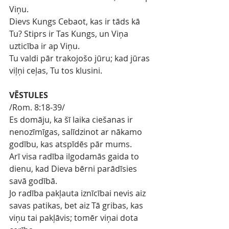
Viņu.
Dievs Kungs Cebaot, kas ir tāds kā 
Tu? Stiprs ir Tas Kungs, un Viņa 
uzticība ir ap Viņu.
Tu valdi pār trakojošo jūru; kad jūras 
viļņi ceļas, Tu tos klusini.
VĒSTULES
/Rom. 8:18-39/
Es domāju, ka šī laika ciešanas ir 
nenozīmīgas, salīdzinot ar nākamo 
godību, kas atspīdēs pār mums.
Arī visa radība ilgodamās gaida to 
dienu, kad Dieva bērni parādīsies 
savā godībā.
Jo radība pakļauta iznīcībai nevis aiz 
savas patikas, bet aiz Tā gribas, kas 
viņu tai pakļāvis; tomēr viņai dota 