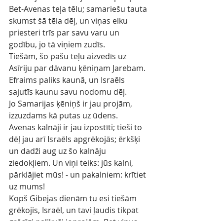
Bet-Avenas teļa tēlu; samariešu tauta 
skumst šā tēla dēļ, un viņas elku 
priesteri trīs par savu varu un 
godību, jo tā viņiem zudīs.
Tiešām, šo pašu teļu aizvedīs uz 
Asīriju par dāvanu ķēniņam Jarebam. 
Efraims paliks kaunā, un Israēls 
sajutīs kaunu savu nodomu dēļ.
Jo Samarijas ķēniņš ir jau projām, 
izzuzdams kā putas uz ūdens.
Avenas kalnāji ir jau izpostīti; tieši to 
dēļ jau arī Israēls apgrēkojās; ērkšķi 
un dadži aug uz šo kalnāju 
ziedokļiem. Un viņi teiks: jūs kalni, 
pārklājiet mūs! - un pakalniem: krītiet 
uz mums!
Kopš Gibejas dienām tu esi tiešām 
grēkojis, Israēl, un tavi ļaudis tikpat 