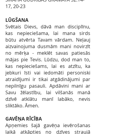
17, 20-23
LŪGŠANA 
Svētais Dievs, dāvā man disciplīnu, 
kas nepieciešama, lai mana sirds 
būtu atvērta Tavam vārdam. Neļauj 
aizvainojuma dusmām mani novirzīt 
no mērķa - meklēt savas patiesās 
mājas pie Tevis. Lūdzu, dod man to, 
kas nepieciešams, lai es atzītu, ka 
jebkuri īsti vai iedomāti personiski 
atraidījumi ir tikai atgādinājumi par 
nepilnīgu pasauli. Apdāvini mani ar 
Savu žēlastību, lai vilšanās manā 
dzīvē atklātu manī labāko, nevis 
sliktāko. Āmen.
GAVĒŅA RĪCĪBA
Apņemies šajā gavēņa ievērošanas 
laikā atkāpties no dzīves straujā 