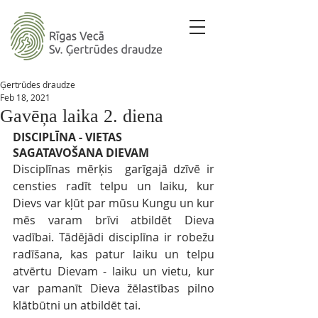
Ģertrūdes draudze
Feb 18, 2021
Gavēņa laika 2. diena
DISCIPLĪNA - VIETAS 
SAGATAVOŠANA DIEVAM
Disciplīnas mērķis  garīgajā dzīvē ir 
censties radīt telpu un laiku, kur 
Dievs var kļūt par mūsu Kungu un kur 
mēs varam brīvi atbildēt Dieva 
vadībai. Tādējādi disciplīna ir robežu 
radīšana, kas patur laiku un telpu 
atvērtu Dievam - laiku un vietu, kur 
var pamanīt Dieva žēlastības pilno 
klātbūtni un atbildēt tai.