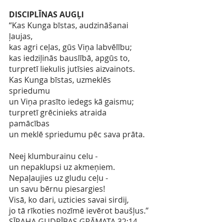
DISCIPLĪNAS AUGĻI
“Kas Kunga bīstas, audzināšanai 
ļaujas, 
kas agri ceļas, gūs Viņa labvēlību;
kas iedziļinās bauslībā, apgūs to, 
turpretī liekulis jutīsies aizvainots. 
Kas Kunga bīstas, uzmeklēs 
spriedumu 
un Viņa prasīto iedegs kā gaismu;
turpretī grēcinieks atraida 
pamācības 
un meklē spriedumu pēc sava prāta.
Neej klumburainu celu -
un nepaklupsi uz akmeņiem. 
Nepaļaujies uz gludu ceļu - 
un savu bērnu piesargies! 
Visā, ko dari, uzticies savai sirdij, 
jo tā rīkoties nozīmē ievērot baušļus.”
SĪRAHA GUDRĪBAS GRĀMATA 32:14-