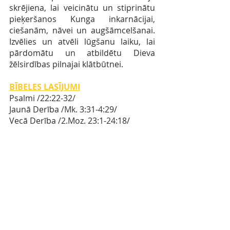
skrējiena, lai veicinātu un stiprinātu 
pieķeršanos Kunga inkarnācijai, 
ciešanām, nāvei un augšāmcelšanai. 
Izvēlies un atvēli lūgšanu laiku, lai 
pārdomātu un atbildētu Dieva 
žēlsirdības pilnajai klātbūtnei.
BĪBELES LASĪJUMI
Psalmi 
/
22:22-32
/ 
Jaunā Derība
 /Mk. 
3:31-4:29/
Vecā Derība
/2.Moz. 
23:1-24:18/