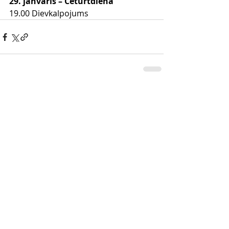
29. janvāris – Ceturtdiena
19.00 Dievkalpojums
Comments
Write a comment...
Dievkalpojumi
Draudzes garīdznieki
Resursi