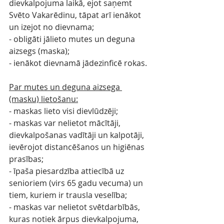
dievkalpojuma laikā, ejot saņemt 
Svēto Vakarēdinu, tāpat arī ienākot 
un izejot no dievnama;
- obligāti jālieto mutes un deguna 
aizsegs (maska); 
- ienākot dievnamā jādezinficē rokas.
Par mutes un deguna aizsega 
(masku) lietošanu:
- maskas lieto visi dievlūdzēji;
- maskas var nelietot mācītāji, 
dievkalpošanas vadītāji un kalpotāji, 
ievērojot distancēšanos un higiēnas 
prasības;
- īpaša piesardzība attiecībā uz 
senioriem (virs 65 gadu vecuma) un 
tiem, kuriem ir trausla veselība;
- maskas var nelietot svētdarbībās, 
kuras notiek ārpus dievkalpojuma, 