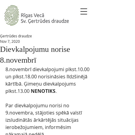
Ģertrūdes draudze
Nov 7, 2020
Dievkalpojumu norise
8.novembrī
8.novembrī dievkalpojumi plkst.10.00 
un plkst.18.00 norisināsies līdzšinējā 
kārtībā. Ģimeņu dievkalpojums 
plkst.13.00 
NENOTIKS
.
Par dievkalpojumu norisi no 
9.novembra, stājoties spēkā valstī 
izsludinātās ārkārtējās situācijas 
ierobežojumiem, informēsim 
nākamajā nedēļā. 