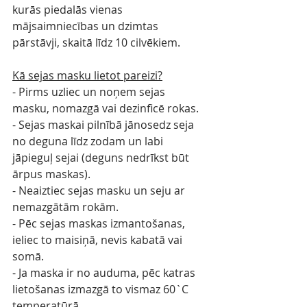
kurās piedalās vienas 
mājsaimniecības un dzimtas 
pārstāvji, skaitā līdz 10 cilvēkiem.
Kā sejas masku lietot pareizi?
- Pirms uzliec un noņem sejas 
masku, nomazgā vai dezinficē rokas.
- Sejas maskai pilnībā jānosedz seja 
no deguna līdz zodam un labi 
jāpieguļ sejai (deguns nedrīkst būt 
ārpus maskas).
- Neaiztiec sejas masku un seju ar 
nemazgātām rokām.
- Pēc sejas maskas izmantošanas, 
ieliec to maisiņā, nevis kabatā vai 
somā.
- Ja maska ir no auduma, pēc katras 
lietošanas izmazgā to vismaz 60`C 
temperatūrā.