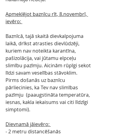
Apmeklējot baznīcu rīt, 8.novembrī, 
ievēro: 
Baznīcā, tajā skaitā dievkalpojuma 
laikā, drīkst atrasties dievlūdzēji, 
kuriem nav noteikta karantīna, 
pašizolācija, vai jūtamu elpceļu 
slimību pazīmju. Aicinām rūpīgi sekot 
līdzi savam veselības stāvoklim. 
Pirms došanās uz baznīcu 
pārliecinies, ka Tev nav slimības 
pazīmju  (paaugstināta temperatūra, 
iesnas, kakla iekaisums vai citi līdzīgi 
simptomi). 
Dievnamā jāievēro: 
- 2 metru distancēšanās 