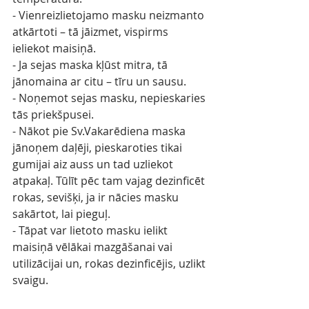
- Vienreizlietojamo masku neizmanto 
atkārtoti – tā jāizmet, vispirms 
ieliekot maisiņā.
- Ja sejas maska kļūst mitra, tā 
jānomaina ar citu – tīru un sausu.
- Noņemot sejas masku, nepieskaries 
tās priekšpusei.
- Nākot pie Sv.Vakarēdiena maska 
jānoņem daļēji, pieskaroties tikai 
gumijai aiz auss un tad uzliekot 
atpakaļ. Tūlīt pēc tam vajag dezinficēt 
rokas, sevišķi, ja ir nācies masku 
sakārtot, lai pieguļ. 
- Tāpat var lietoto masku ielikt 
maisiņā vēlākai mazgāšanai vai 
utilizācijai un, rokas dezinficējis, uzlikt 
svaigu.