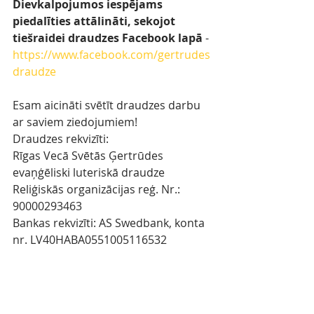
Dievkalpojumos iespējams 
piedalīties attālināti, sekojot 
tiešraidei draudzes Facebook lapā
 - 
https://www.facebook.com/gertrudes
draudze
Esam aicināti svētīt draudzes darbu 
ar saviem ziedojumiem!
Draudzes rekvizīti: 
Rīgas Vecā Svētās Ģertrūdes 
evaņģēliski luteriskā draudze
Reliģiskās organizācijas reģ. Nr.: 
90000293463
Bankas rekvizīti: AS Swedbank, konta 
nr. LV40HABA0551005116532