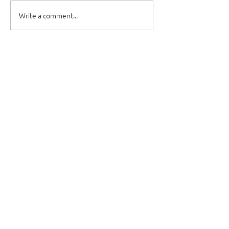
Write a comment...
Dievkalpojumi
Draudzes garīdznieki
Resursi
Kursi
Kontakti