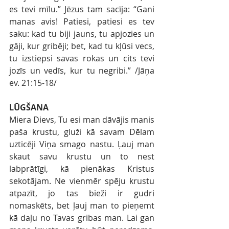
es tevi mīlu.” Jēzus tam sacīja: “Gani 
manas avis! Patiesi, patiesi es tev 
saku: kad tu biji jauns, tu apjozies un 
gāji, kur gribēji; bet, kad tu kļūsi vecs, 
tu izstiepsi savas rokas un cits tevi 
jozīs un vedīs, kur tu negribi.” /Jāņa 
ev. 21:15-18/
LŪGŠANA
Miera Dievs, Tu esi man dāvājis manis 
paša krustu, gluži kā savam Dēlam 
uzticēji Viņa smago nastu. Ļauj man 
skaut savu krustu un to nest 
labprātīgi, kā pienākas Kristus 
sekotājam. Ne vienmēr spēju krustu 
atpazīt, jo tas bieži ir gudri 
nomaskēts, bet ļauj man to pieņemt 
kā daļu no Tavas gribas man. Lai gan 