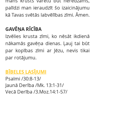
mans krusts varētu būt neredzams, 
palīdzi man ieraudzīt šo izaicinājumu 
kā Tavas svētās labvēlības zīmi. Āmen.
GAVĒŅA RĪCĪBA
Izvēlies krusta zīmi, ko nēsāt ikdienā 
nākamās gavēņa dienas. Ļauj tai būt 
par kopības zīmi ar Jēzu, nevis tikai 
par rotājumu.
BĪBELES LASĪJUMI
Psalmi 
/
30:8-13
/ 
Jaunā Derība
 /Mk. 
13:1-31/
Vecā Derība
/3.Moz.
14:1-57/