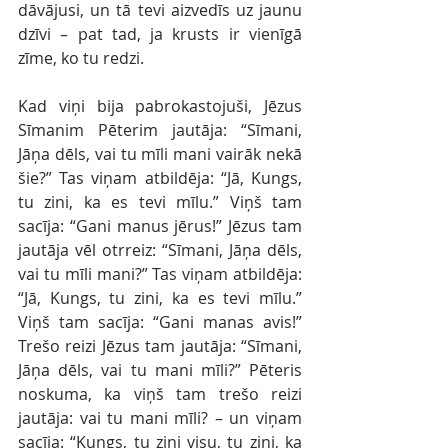
dāvājusi, un tā tevi aizvedīs uz jaunu 
dzīvi – pat tad, ja krusts ir vienīgā 
zīme, ko tu redzi.
Kad viņi bija pabrokastojuši, Jēzus 
Sīmanim Pēterim jautāja: “Sīmani, 
Jāņa dēls, vai tu mīli mani vairāk nekā 
šie?” Tas viņam atbildēja: “Jā, Kungs, 
tu zini, ka es tevi mīlu.” Viņš tam 
sacīja: “Gani manus jērus!” Jēzus tam 
jautāja vēl otrreiz: “Sīmani, Jāņa dēls, 
vai tu mīli mani?” Tas viņam atbildēja: 
“Jā, Kungs, tu zini, ka es tevi mīlu.” 
Viņš tam sacīja: “Gani manas avis!” 
Trešo reizi Jēzus tam jautāja: “Sīmani, 
Jāņa dēls, vai tu mani mīli?” Pēteris 
noskuma, ka viņš tam trešo reizi 
jautāja: vai tu mani mīli? – un viņam 
sacīja: “Kungs, tu zini visu, tu zini, ka 