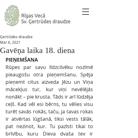
Ģertrūdes draudze
Mar 6, 2021
Gavēņa laika 18. diena
PIEŅEMŠANA
Rūpes par savu līdzcilvēku nozīmē 
pieaugošu otra pieņemšanu. Spēja 
pieņemt citus aizveda Jēzu un Viņa 
mācekļus tur, kur viņi nevēlējās 
nonākt – pie krusta. Tāds ir arī lūdzēja 
ceļš. Kad vēl esi bērns, tu vēlies visu 
turēt savās rokās, taču, ja tavas rokas 
ir atvērtas lūgšanā, tiksi vests tālāk, 
pat nezinot, kur. Tu pazīsti tikai to 
brīvību, kuru Dieva dvaša tev ir 