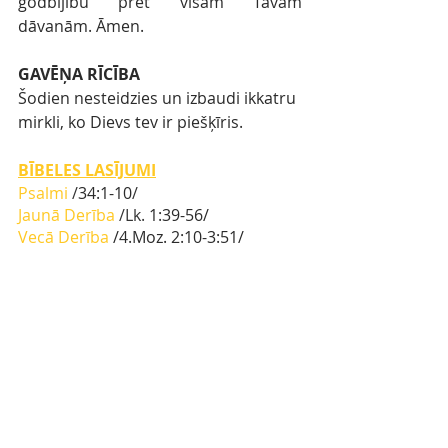
godbijību pret visām Tavām 
dāvanām. Āmen. 
GAVĒŅA RĪCĪBA
Šodien nesteidzies un izbaudi ikkatru 
mirkli, ko Dievs tev ir piešķīris.
BĪBELES LASĪJUMI
Psalmi 
/
34:1-10
/ 
Jaunā Derība
 /Lk. 
1:39-56/
Vecā Derība
 /4.Moz. 2:10-3:51/