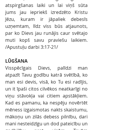
atspirgšanas laiki un lai viņš sūta 
jums jau iepriekš izredzēto Kristu 
Jēzu, kuram ir jāpaliek debesīs 
uzņemtam, līdz viss būs atjaunots, 
par ko Dievs jau runājis caur svētajo 
muti kopš savu praviešu laikiem. 
/Apustuļu darbi 3:17-21/
LŪGŠANA
Visspēcīgais Dievs, palīdzi man 
atpazīt Tavu godību katrā svētībā, ko 
man esi devis, visā, ko Tu esi radījis, 
un it īpaši citos cilvēkos neatkarīgi no 
viņu stāvokļa vai citiem apstākļiem. 
Kad es pamanu, ka nespēju novērtēt 
mēness izgaismotas nakts skaistumu, 
mākoņu un zilās debess pilnību, dari 
mani nesteidzīgu un dod pateicību un 