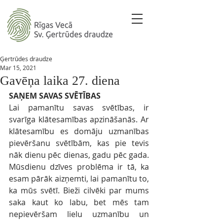
Ģertrūdes draudze
Mar 15, 2021
Gavēņa laika 27. diena
SAŅEM SAVAS SVĒTĪBAS
Lai pamanītu savas svētības, ir 
svarīga klātesamības apzināšanās. Ar 
klātesamību es domāju uzmanības 
pievēršanu svētībām, kas pie tevis 
nāk dienu pēc dienas, gadu pēc gada. 
Mūsdienu dzīves problēma ir tā, ka 
esam pārāk aizņemti, lai pamanītu to, 
ka mūs svētī. Bieži cilvēki par mums 
saka kaut ko labu, bet mēs tam 
nepievēršam lielu uzmanību un 