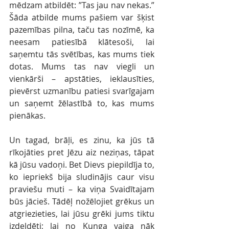
mēdzam atbildēt: ”Tas jau nav nekas.” 
Šāda atbilde mums pašiem var šķist 
pazemības pilna, taču tas nozīmē, ka 
neesam patiesībā klātesoši, lai 
saņemtu tās svētības, kas mums tiek 
dotas. Mums tas nav viegli un 
vienkārši – apstāties, ieklausīties, 
pievērst uzmanību patiesi svarīgajam 
un saņemt žēlastībā to, kas mums 
pienākas. 
Un tagad, brāļi, es zinu, ka jūs tā 
rīkojāties pret Jēzu aiz neziņas, tāpat 
kā jūsu vadoņi. Bet Dievs piepildīja to, 
ko iepriekš bija sludinājis caur visu 
praviešu muti – ka viņa Svaidītajam 
būs jācieš. Tādēļ nožēlojiet grēkus un 
atgriezieties, lai jūsu grēki jums tiktu 
izdeldēti; lai no Kunga vaiga nāk 