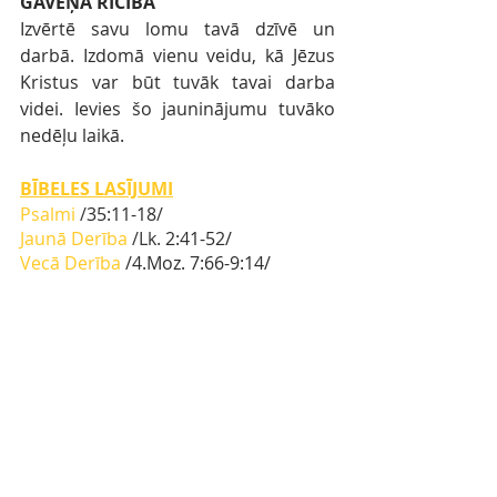
GAVĒŅA RĪCĪBA
Izvērtē savu lomu tavā dzīvē un 
darbā. Izdomā vienu veidu, kā Jēzus 
Kristus var būt tuvāk tavai darba 
videi. Ievies šo jauninājumu tuvāko 
nedēļu laikā. 
BĪBELES LASĪJUMI
Psalmi 
/
35:11-18
/ 
Jaunā Derība
 /Lk. 
2:41-52/
Vecā Derība
 /4.Moz. 7:66-9:14/