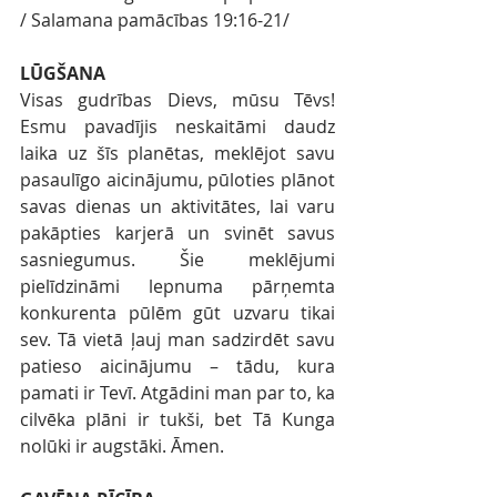
/ Salamana pamācības 19:16-21/
LŪGŠANA
Visas gudrības Dievs, mūsu Tēvs! 
Esmu pavadījis neskaitāmi daudz 
laika uz šīs planētas, meklējot savu 
pasaulīgo aicinājumu, pūloties plānot 
savas dienas un aktivitātes, lai varu 
pakāpties karjerā un svinēt savus 
sasniegumus. Šie meklējumi 
pielīdzināmi lepnuma pārņemta 
konkurenta pūlēm gūt uzvaru tikai 
sev. Tā vietā ļauj man sadzirdēt savu 
patieso aicinājumu – tādu, kura 
pamati ir Tevī. Atgādini man par to, ka 
cilvēka plāni ir tukši, bet Tā Kunga 
nolūki ir augstāki. Āmen.