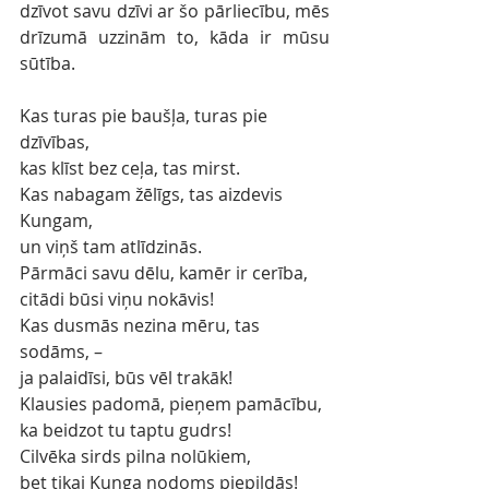
dzīvot savu dzīvi ar šo pārliecību, mēs 
drīzumā uzzinām to, kāda ir mūsu 
sūtība.
Kas turas pie baušļa, turas pie 
dzīvības,
kas klīst bez ceļa, tas mirst.
Kas nabagam žēlīgs, tas aizdevis 
Kungam,
un viņš tam atlīdzinās.
Pārmāci savu dēlu, kamēr ir cerība,
citādi būsi viņu nokāvis!
Kas dusmās nezina mēru, tas 
sodāms, –
ja palaidīsi, būs vēl trakāk!
Klausies padomā, pieņem pamācību,
ka beidzot tu taptu gudrs!
Cilvēka sirds pilna nolūkiem,
bet tikai Kunga nodoms piepildās!