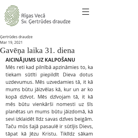
Ģertrūdes draudze
Mar 19, 2021
Gavēņa laika 31. diena
AICINĀJUMS UZ KALPOŠANU
Mēs reti kad pilnībā apzināmies to, ka 
tiekam sūtīti piepildīt Dieva dotus 
uzdevumus. Mēs uzvedamies tā, it kā 
mums būtu jāizvēlas kā, kur un ar ko 
kopā dzīvot. Mēs dzīvojam tā, it kā 
mēs būtu vienkārši nomesti uz šīs 
planētas un mums būtu jāizdomā, kā 
sevi izklaidēt līdz savas dzīves beigām. 
Taču mūs šajā pasaulē ir sūtījis Dievs, 
tāpat kā Jēzu Kristu. Tiklīdz sākam 