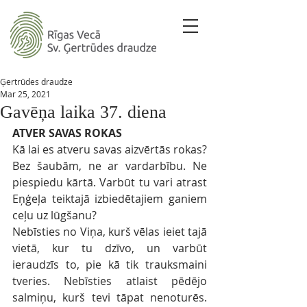
Ģertrūdes draudze
Mar 25, 2021
Gavēņa laika 37. diena
ATVER SAVAS ROKAS
Kā lai es atveru savas aizvērtās rokas? 
Bez šaubām, ne ar vardarbību. Ne 
piespiedu kārtā. Varbūt tu vari atrast 
Eņģeļa teiktajā izbiedētajiem ganiem 
ceļu uz lūgšanu?
Nebīsties no Viņa, kurš vēlas ieiet tajā 
vietā, kur tu dzīvo, un varbūt 
ieraudzīs to, pie kā tik trauksmaini 
tveries. Nebīsties atlaist pēdējo 
salmiņu, kurš tevi tāpat nenoturēs. 