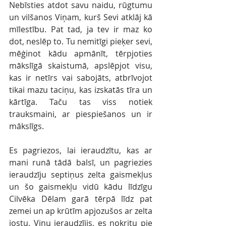
Nebīsties atdot savu naidu, rūgtumu 
un vilšanos Viņam, kurš Sevi atklāj kā 
mīlestību. Pat tad, ja tev ir maz ko 
dot, neslēp to. Tu nemitīgi pieķer sevi, 
mēģinot kādu apmānīt, tērpjoties 
mākslīgā skaistumā, apslēpjot visu, 
kas ir netīrs vai sabojāts, atbrīvojot 
tikai mazu taciņu, kas izskatās tīra un 
kārtīga. Taču tas viss notiek 
trauksmaini, ar piespiešanos un ir 
mākslīgs.
Es pagriezos, lai ieraudzītu, kas ar 
mani runā tādā balsī, un pagriezies 
ieraudzīju septiņus zelta gaismekļus 
un šo gaismekļu vidū kādu līdzīgu 
Cilvēka Dēlam garā tērpā līdz pat 
zemei un ap krūtīm apjozušos ar zelta 
jostu. Viņu ieraudzījis, es nokritu pie 