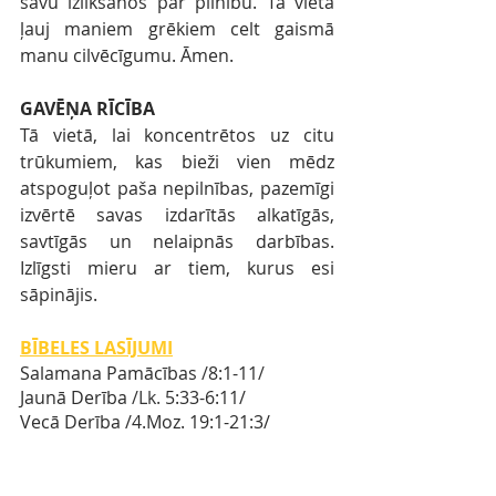
savu izlikšanos par pilnību. Tā vietā 
ļauj maniem grēkiem celt gaismā 
manu cilvēcīgumu. Āmen.
GAVĒŅA RĪCĪBA
Tā vietā, lai koncentrētos uz citu 
trūkumiem, kas bieži vien mēdz 
atspoguļot paša nepilnības, pazemīgi 
izvērtē savas izdarītās alkatīgās, 
savtīgās un nelaipnās darbības. 
Izlīgsti mieru ar tiem, kurus esi 
sāpinājis. 
BĪBELES LASĪJUMI
Salamana Pamācības 
/
8:1-11
/ 
Jaunā Derība
 /Lk. 
5:33-6:11/
Vecā Derība
/4.Moz. 
19:1-21:3/