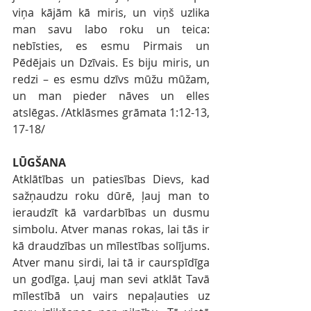
viņa kājām kā miris, un viņš uzlika 
man savu labo roku un teica: 
nebīsties, es esmu Pirmais un 
Pēdējais un Dzīvais. Es biju miris, un 
redzi – es esmu dzīvs mūžu mūžam, 
un man pieder nāves un elles 
atslēgas. /Atklāsmes grāmata 1:12-13, 
17-18/
LŪGŠANA
Atklātības un patiesības Dievs, kad 
sažņaudzu roku dūrē, ļauj man to 
ieraudzīt kā vardarbības un dusmu 
simbolu. Atver manas rokas, lai tās ir 
kā draudzības un mīlestības solījums. 
Atver manu sirdi, lai tā ir caurspīdīga 
un godīga. Ļauj man sevi atklāt Tavā 
mīlestībā un vairs nepaļauties uz 