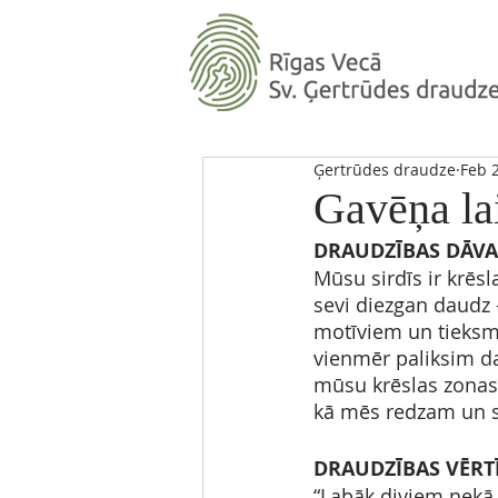
Ģertrūdes draudze
Feb 
Gavēņa lai
DRAUDZĪBAS DĀV
Mūsu sirdīs ir krēs
sevi diezgan daudz
motīviem un tieksmē
vienmēr paliksim daļē
mūsu krēslas zonas l
kā mēs redzam un s
DRAUDZĪBAS VĒRT
“Labāk diviem nekā v