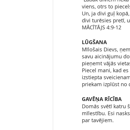
viens, otrs to piecel
Un, ja divi guļ kopā,
divi turēsies pretī, 
MĀCĪTĀJS 4:9-12
LŪGŠANA 
Mīlošais Dievs, ņe
savu aicinājumu do
pieņemt vājās vieta
Piecel mani, kad es 
izstiepta sveiciena
priekam izplūst no 
GAV
ĒŅA RĪCĪBA
Domās svētī katru š
mīlestību. Esi nask
par tavējiem.