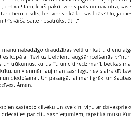
s, bet vai! tam, kurš pakrīt viens pats un nav otra, kas 
 tam tiem ir silts, bet viens - kā lai sasildās? Un, ja pi
un trīskārša saite nesatrūkst ātri.”
m manu nabadzīgo draudzības velti un katru dienu atg
ties kopā ar Tevi uz Lieldienu augšāmcelšanās brīnu
s un trūkumus, kurus Tu un citi redz manī, bet kas man
krītu, un vienmēr ļauj man sasniegt, nevis atraidīt tav
m un piedošanai. Un pasargā, lai mani grēki un šaubas
dzīves. Āmen.
odien sastapto cilvēku un sveicini viņu ar dzīvespriek
s priecāties par citu sasniegumiem, tāpat kā mūsu Kun