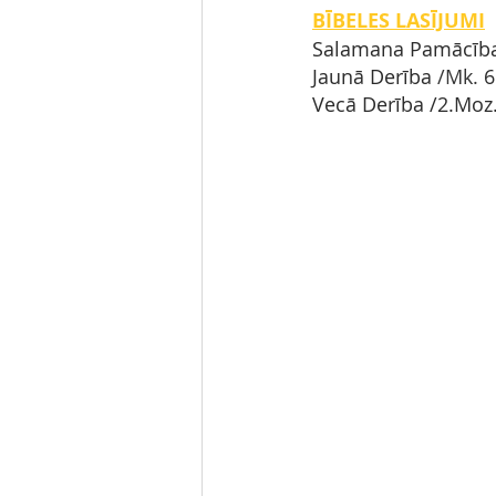
BĪBELES LASĪJUMI
Salamana Pamācība
Jaunā Derība
 /Mk. 
6
Vecā Derība
/2.Moz.