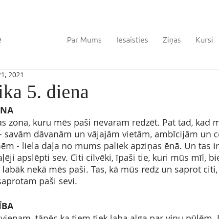
Par Mums
Iesaisties
Ziņas
Kursi
21, 2021
ka 5. diena
ANA
las zona, kuru mēs paši nevaram redzēt. Pat tad, kad 
 - savām dāvanām un vājajām vietām, ambīcijām un c
m - liela daļa no mums paliek apziņas ēnā. Un tas ir 
ji apslēpti sev. Citi cilvēki, īpaši tie, kuri mūs mīl, bi
abāk nekā mēs paši. Tas, kā mūs redz un saprot citi, a
aprotam paši sevi.
ĪBA
ienam, tāpēc ka tiem tiek laba alga par viņu pūlēm. J