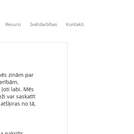
Resursi
Svētdarbības
Kontakti
mēs zinām par 
erībām, 
ļoti labi. Mēs 
eži var saskatīt 
tšķiras no tā, 
a pakritīs 