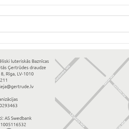
ēliski luteriskās Baznīcas
ētās Ģertrūdes draudze
 8, Rīga, LV-1010
2211
eleja@gertrude.lv
anizācijas
00293463
īti: AS Swedbank
1005116532