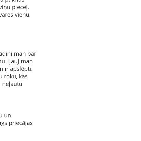
viņu pieceļ. 
evarēs vienu, 
ādini man par 
mu. Ļauj man 
 ir apslēpti. 
u roku, kas 
 neļautu 
u un 
gs priecājas 