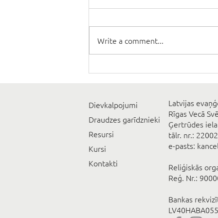
Write a comment...
Latvijas evaņģ
Dievkalpojumi
Rīgas Vecā Sv
Draudzes garīdznieki
Ģertrūdes iela
Resursi
tālr. nr.: 2200
e-pasts: kanc
Kursi
Kontakti
Reliģiskās org
Reģ. Nr.: 900
Bankas rekviz
LV40HABA055