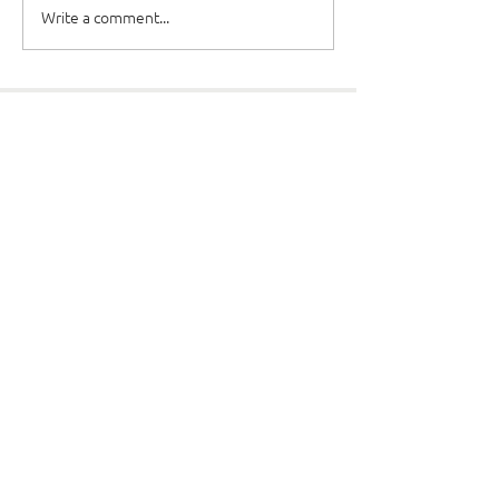
Write a comment...
Dievkalpojumi
Draudzes garīdznieki
Resursi
Kursi
Kontakti