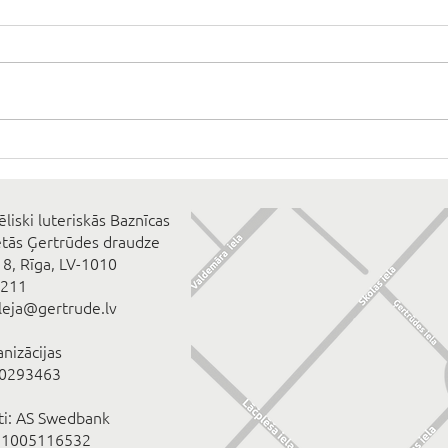
ēliski luteriskās Baznīcas
ētās Ģertrūdes draudze
 8, Rīga, LV-1010
2211
eleja@gertrude.lv
anizācijas
00293463
īti: AS Swedbank
1005116532