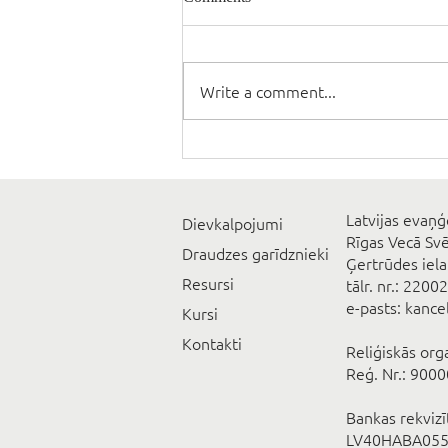
Write a comment...
Latvijas evaņģ
Dievkalpojumi
Rīgas Vecā Sv
Draudzes garīdznieki
Ģertrūdes iela
Resursi
tālr. nr.: 2200
e-pasts: kanc
Kursi
Kontakti
Reliģiskās org
Reģ. Nr.: 900
Bankas rekviz
LV40HABA055