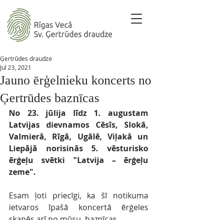
Ģertrūdes draudze
Jul 23, 2021
Jauno ērģelnieku koncerts no
Ģertrūdes baznīcas
No 23. jūlija līdz 1. augustam 
Latvijas dievnamos Cēsīs, Slokā, 
Valmierā, Rīgā, Ugālē, Viļakā un 
Liepājā norisinās 5. vēsturisko 
ērģeļu svētki "Latvija – ērģeļu 
zeme". 
Esam ļoti priecīgi, ka šī notikuma 
ietvaros īpašā koncertā ērģeles 
skanēs arī no mūsu  baznīcas. 