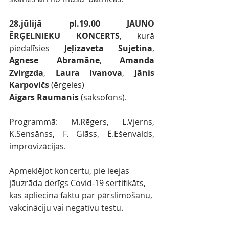
28.jūlijā pl.19.00 JAUNO 
ĒRĢELNIEKU KONCERTS
, kurā 
piedalīsies 
Jeļizaveta Sujetina
, 
Agnese Abramāne
, 
Amanda 
Zvirgzda
, 
Laura Ivanova
, 
Jānis 
Karpovičs
 (ērģeles)
Aigars Raumanis
 (saksofons). 
Programmā: M.Rēgers, L.Vjerns, 
K.Sensānss, F. Glāss, Ē.Ešenvalds, 
improvizācijas.
Apmeklējot koncertu, pie ieejas 
jāuzrāda derīgs Covid-19 sertifikāts, 
kas apliecina faktu par pārslimošanu, 
vakcināciju vai negatīvu testu.