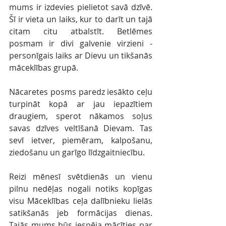
mums ir izdevies pielietot savā dzīvē. 
Šī ir vieta un laiks, kur to darīt un tajā 
citam citu atbalstīt. Betlēmes 
posmam ir divi galvenie virzieni - 
personīgais laiks ar Dievu un tikšanās 
māceklības grupā. 
Nācaretes posms paredz iesākto ceļu 
turpināt kopā ar jau iepazītiem 
draugiem, sperot nākamos soļus 
savas dzīves veltīšanā Dievam. Tas 
sevī ietver, piemēram, kalpošanu, 
ziedošanu un garīgo līdzgaitniecību. 
Reizi mēnesī svētdienās un vienu 
pilnu nedēļas nogali notiks kopīgas 
visu Māceklības ceļa dalībnieku lielās 
satikšanās jeb formācijas dienas. 
Tajās mums būs iespēja mācīties par 