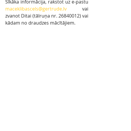
Sīkāka informācija, rakstot uz e-pastu 
maceklibascels@gertrude.lv
 vai 
zvanot Ditai (tālruņa nr. 26840012) vai 
kādam no draudzes mācītājiem.