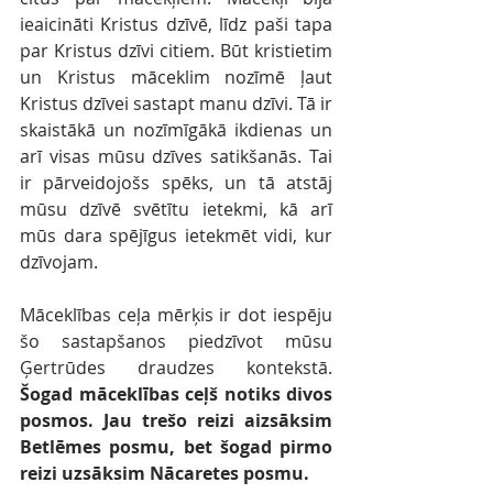
ieaicināti Kristus dzīvē, līdz paši tapa 
par Kristus dzīvi citiem. Būt kristietim 
un Kristus māceklim nozīmē ļaut 
Kristus dzīvei sastapt manu dzīvi. Tā ir 
skaistākā un nozīmīgākā ikdienas un 
arī visas mūsu dzīves satikšanās. Tai 
ir pārveidojošs spēks, un tā atstāj 
mūsu dzīvē svētītu ietekmi, kā arī 
mūs dara spējīgus ietekmēt vidi, kur 
dzīvojam.
Māceklības ceļa mērķis ir dot iespēju 
šo sastapšanos piedzīvot mūsu 
Ģertrūdes draudzes kontekstā. 
Šogad māceklības ceļš notiks divos 
posmos. Jau trešo reizi aizsāksim 
Betlēmes posmu, bet šogad pirmo 
reizi uzsāksim Nācaretes posmu. 