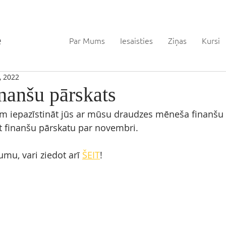
Par Mums
Iesaisties
Ziņas
Kursi
, 2022
nanšu pārskats
ām iepazīstināt jūs ar mūsu draudzes mēneša finanšu 
ēt finanšu pārskatu par novembri. 
mu, vari ziedot arī 
ŠEIT
!