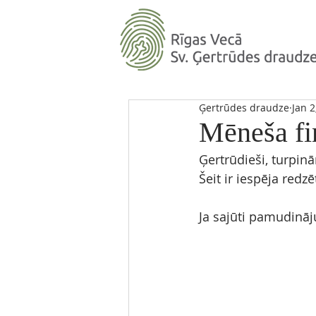
Ģertrūdes draudze
Jan 2
Mēneša fi
Ģertrūdieši, turpin
Šeit ir iespēja redz
Ja sajūti pamudināju