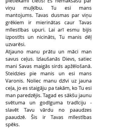
pietiekami cietis! Es nemaksāšu par 
viņu muļķību. Tu esi mans 
mantojums. Tavas dusmas par viņu 
grēkiem ir mierinātas caur Tavas 
mīlestības upuri. Lai arī esmu bijis 
izpostīts un nicināts, Tu manis dēļ 
uzvarēsi.
Atjauno manu prātu un māci man 
savus ceļus. Izlaušanās Dievs, satiec 
mani Savas maigās sirds apžēlošanā. 
Steidzies pie manis un esi mans 
Varonis. Noliec manu dzīvi uz jauna 
ceļa, jo es staigāju pa takām, ko Tu esi 
man paredzējis. Tagad es sākšu jaunu 
svētuma un godīguma tradīciju - 
slavēt Tavu vārdu no paaudzes 
paaudzē. Šis ir Tavas mīlestības 
spēks.