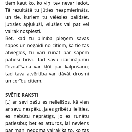
tiem kaut ko, ko viņi tev nevar iedot. 
Tā rezultātā tu jūties neapmierināts, 
un tie, kuriem tu vēlēsies palīdzēt, 
jutīsies apjukuši, vīlušies vai pat vēl 
vairāk nospiesti.
Bet, kad tu pilnībā pieņem savas 
sāpes un negaidi no citiem, ka tie tās 
atvieglos, tu vari runāt par sāpēm 
patiesi brīvi. Tad savu izaicinājumu 
līdzdalīšana var kļūt par kalpošanu; 
tad tava atvērtība var dāvāt drosmi 
un cerību citiem.
SVĒTIE RAKSTI
[..] ar sevi pašu es nelielīšos, kā vien 
ar savu nespēku. Ja es gribētu lielīties, 
es nebūtu neprātīgs, jo es runātu 
patiesību; bet es atturos, lai neviens 
par mani nedomā vairāk kā to, ko tas 