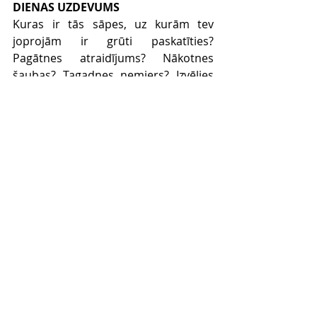
DIENAS UZDEVUMS
Kuras ir tās sāpes, uz kurām tev 
joprojām ir grūti paskatīties? 
Pagātnes atraidījums? Nākotnes 
šaubas? Tagadnes nemiers? Izvēlies 
piedot. Ļauj sev izsērot un izsāpēt, jo 
Jēzus saprot arī nopūtas un asaras. 
Comments
Write a comment...