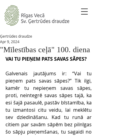
Ģertrūdes draudze
Apr 9, 2024
"Mīlestības ceļā" 100. diena
VAI TU PIEŅEM PATS SAVAS SĀPES?
Galvenais jautājums ir: “Vai tu 
pieņem pats savas sāpes?” Tik ilgi, 
kamēr tu nepieņem savas sāpes, 
proti, neintegrē savas sāpes tajā, ka 
esi šajā pasaulē, pastāv bīstamība, ka 
tu izmantosi citu veidu, lai meklētu 
sev dziedināšanu. Kad tu runā ar 
citiem par savām sāpēm bez pilnīgas 
šo sāpju pieņemšanas, tu sagaidi no 