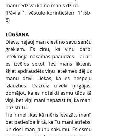
manī redz vai ko no manis dzird. 
(Pāvila 1. vēstule korintiešiem 11:5b-
6)
LŪGŠANA
Dievs, neļauj man ciest no savu senču 
grēkiem. Es zinu, ka viņu darbi 
ietekmēja nākamās paaudzes. Lai arī 
es izvēlos sekot Tev, mans liktenis 
šķiet apdraudēts viņu ietekmes dēļ uz 
manu dzīvi. Liekas, ka es nespēju 
izlauzties. Dažreiz cilvēki ņirgājas, 
domājot, ka es noteikti esmu tāds kā 
viņi, bet viņi mani nepazīst tā, kā mani 
pazīsti Tu.
Tie ir meli, kas kā mēris ievazāts manī, 
bet patiesība ir tā, ka Tu mani atriebsi 
un dosi man jaunu sākumu. Es esmu 